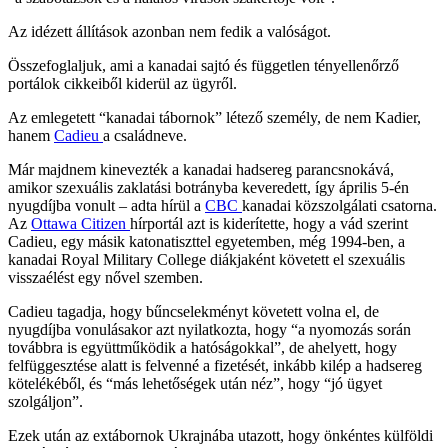
Az idézett állítások azonban nem fedik a valóságot.
Összefoglaljuk, ami a kanadai sajtó és független tényellenőrző
portálok cikkeiből kiderül az ügyről.
Az emlegetett “kanadai tábornok” létező személy, de nem Kadier,
hanem
Cadieu
a családneve.
Már majdnem kinevezték a kanadai hadsereg parancsnokává,
amikor szexuális zaklatási botrányba keveredett, így április 5-én
nyugdíjba vonult – adta hírül a
CBC
kanadai közszolgálati csatorna.
Az
Ottawa Citizen
hírportál azt is kiderítette, hogy a vád szerint
Cadieu, egy másik katonatiszttel egyetemben, még 1994-ben, a
kanadai Royal Military College diákjaként követett el szexuális
visszaélést egy nővel szemben.
Cadieu tagadja, hogy bűncselekményt követett volna el, de
nyugdíjba vonulásakor azt nyilatkozta, hogy “a nyomozás során
továbbra is együttműködik a hatóságokkal”, de ahelyett, hogy
felfüggesztése alatt is felvenné a fizetését, inkább kilép a hadsereg
kötelékéből, és “más lehetőségek után néz”, hogy “jó ügyet
szolgáljon”.
Ezek után az extábornok Ukrajnába utazott, hogy önkéntes külföldi