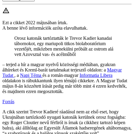
Ezt a cikket 2022 májusában írtuk.
A benne lévő információk azóta elavulhattak.
Orosz katonák tartóztatták le Trevor Kadier kanadai
tábornokot, egy mariupoli titkos biolaboratórium
vezetőjét, miközben menekülni próbált az ostrom alá
vett Azovsztal vas- és acélműből
– terjed a hír a magyar nyelvű közösségi médiában, gyakran
álhíreket és Kreml-barát tartalmakat terjesztő oldalon: a
Magyar
Tudat
, a
Napi Téma
és a román-magyar
Informatia Libera
oldalakon is rábukkantunk ilyen témájú cikkekre. A Magyar Tudat
május 8-án közzétett írását pedig már több mint 4 ezren kedvelték,
és majdnem ezren megosztották.
Forrás
A cikk szerint Trevor Kadieré ráadásul nem az első eset, hogy
Ukrajnában tartózkodó nyugati katonák kerülnek orosz fogságba:
egy Roger Cloutier nevű férfiról is írnak (a cikkhez tartozó képen
balra), aki állítólag az Egyesült Államok hadseregének altábornagya,
“a szabotázsok és a halálos vírusok szakértője volt”.