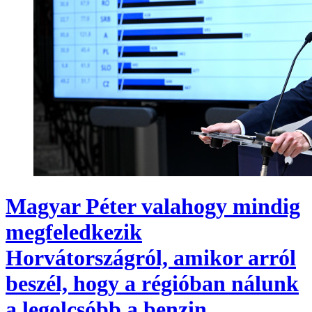
Magyar Péter valahogy mindig
megfeledkezik
Horvátországról, amikor arról
beszél, hogy a régióban nálunk
a legolcsóbb a benzin