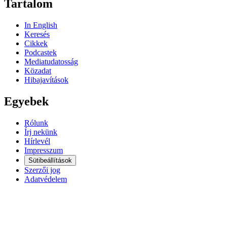
Tartalom
In English
Keresés
Cikkek
Podcastek
Mediatudatosság
Közadat
Hibajavítások
Egyebek
Rólunk
Írj nekünk
Hírlevél
Impresszum
Sütibeállítások
Szerzői jog
Adatvédelem