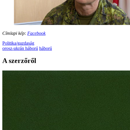
Címlapi kép:
Facebook
Politika/gazdaság
orosz-ukrán háború
háború
A szerzőről