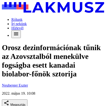
Rólunk
Írj nekünk
Hírlevél
Orosz dezinformációnak tűnik
az Azovsztalból menekülve
fogságba esett kanadai
biolabor-főnök sztorija
Neuberger Eszter
2022. május 19. 10:08
Megosztás