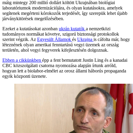
máig mintegy 200 millió dollárt költött Ukrajnában biológiai
laboratóriumok modernizációjára, és olyan kutatásokra, amelyek
segítenek megérteni kórokozók terjedését, így szerepük lehet újabb
járványkitörések megelőzésében.
Ezeket a kutatásokat azonban
ukrán kutatók
a nemzetközi
tudományos normákat követve, szigorú biztonsági protokollok
szerint végzik. Az
Egyesült Államok
és
Ukrajna
is cáfolta már, hogy
léteznének olyan amerikai fenntartású vegyi üzemek az ország
területén, ahol vegyi fegyverek kifejlesztésén dolgoznak.
Ebben a cikkünkben
épp a fent bemutatott Justin Ling és a kanadai
CBC közszolgálati csatorna nyomozása alapján írtunk arróld,
hogyan lett a biolabor-elmélet az orosz állami háborús propaganda
egyik központi üzenete.