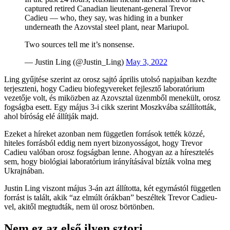
captured retired Canadian lieutenant-general Trevor
Cadieu — who, they say, was hiding in a bunker
underneath the Azovstal steel plant, near Mariupol.
Two sources tell me it’s nonsense.
— Justin Ling (@Justin_Ling)
May 3, 2022
Ling gyűjtése szerint az orosz sajtó április utolsó napjaiban kezdte
terjeszteni, hogy Cadieu biofegyvereket fejlesztő laboratórium
vezetője volt, és miközben az Azovsztal üzenmből menekült, orosz
fogságba esett. Egy május 3-i cikk szerint Moszkvába szállították,
ahol bíróság elé állítják majd.
Ezeket a híreket azonban nem független források tették közzé,
hiteles forrásból eddig nem nyert bizonyosságot, hogy Trevor
Cadieu valóban orosz fogságban lenne. Ahogyan az a híresztelés
sem, hogy biológiai laboratórium irányításával bízták volna meg
Ukrajnában.
Justin Ling viszont május 3-án azt állította, két egymástól független
forrást is talált, akik “az elmúlt órákban” beszéltek Trevor Cadieu-
vel, akitől megtudták, nem ül orosz börtönben.
Nem ez az első ilyen sztori