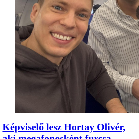
Képviselő lesz Hortay Olivér,
aki megafonosként furcsa