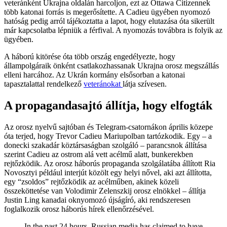
veteránként Ukrajna oldalán harcoljon, ezt az Ottawa Citizennek
több katonai forrás is megerősítette. A Cadieu ügyében nyomozó
hatóság pedig arról tájékoztatta a lapot, hogy elutazása óta sikerült
már kapcsolatba lépniük a férfival. A nyomozás továbbra is folyik az
ügyében.
A háború kitörése óta több ország engedélyezte, hogy
állampolgáraik önként csatlakozhassanak Ukrajna orosz megszállás
elleni harcához. Az Ukrán kormány elsősorban a katonai
tapasztalattal rendelkező
veteránokat
látja szívesen.
A propagandasajtó állítja, hogy elfogták
Az orosz nyelvű sajtóban és Telegram-csatornákon április közepe
óta terjed, hogy Trevor Cadieu Mariupolban tartózkodik. Egy – a
donecki szakadár köztársaságban szolgáló – parancsnok állítása
szerint Cadieu az ostrom alá vett acélmű alatt, bunkerekben
rejtőzködik. Az orosz háborús propaganda szolgálatába állított Ria
Novosztyi például interjút közölt egy helyi nővel, aki azt állította,
egy “zsoldos” rejtőzködik az acélműben, akinek közeli
összeköttetése van Volodimir Zelenszkij orosz elnökkel – állítja
Justin Ling kanadai oknyomozó újságíró, aki rendszeresen
foglalkozik orosz háborús hírek ellenőrzésével.
In the past 24 hours, Russian media has claimed to have