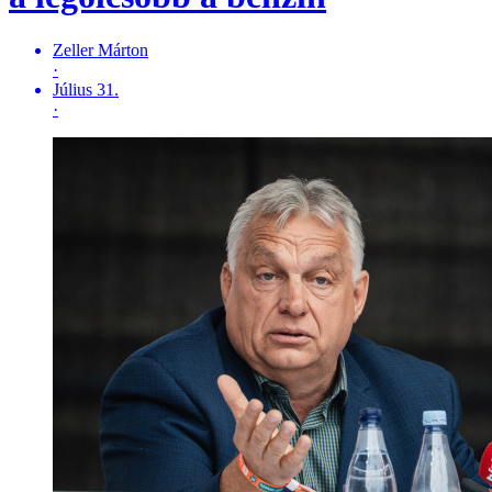
Zeller Márton
·
Július 31.
·