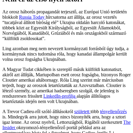
Az orosz háborús propagandát terjesztő, az Európai Unió területén
blokkolt
Russia Today
hírcsatorna azt állítja, az orosz vezetés
“tucatjával állított bíróság elé” Ukrajna oldalán harcoló katonákat,
többek közt az Egyesült Királyságból, az Egyesült Államokból,
Norvégiából, Kanadából, Grúziából és más országokból származó
“külföldi zsoldosokat”.
Ling azonban meg nem nevezett kormányzati forrásból úgy tudja, a
kormánynak nincs tudomása róla, hogy kanadai állampolgár került
volna orosz fogságba Ukrajnában.
A Magyar Tudat cikkében is szereplő másik külföldi katonatiszt,
akiről azt állítják, Mariupolban esett orosz fogságba, bizonyos Roger
Cloutier amerikai altábornagy. Róla Ling szerint már márciusban
terjedt, hogy az oroszok letartóztatták az Azovsztalban. Cloutier is
létező személy, az amerikai hadseregben szolgál, de jelenleg is
rendszeresen frissített
LinkedIn-profilja
alapján állítólagos
letartóztatás idején nem volt Ukrajnában.
A Trevor Cadieu-ről szóló állításokról
született
több
tényellenőrzés
is. Mindegyik arra jutott, hogy nincs bizonyíték arra, hogy a sztori
igaz lenne. Az orosz nyelvű, Lettországból, Rigából szerkesztett
The
Insider
oknyomozó-tényellenőrző portál például arra az
ellentmondásra hívta fel a figyelmet, hogy Cadieu április 5-i