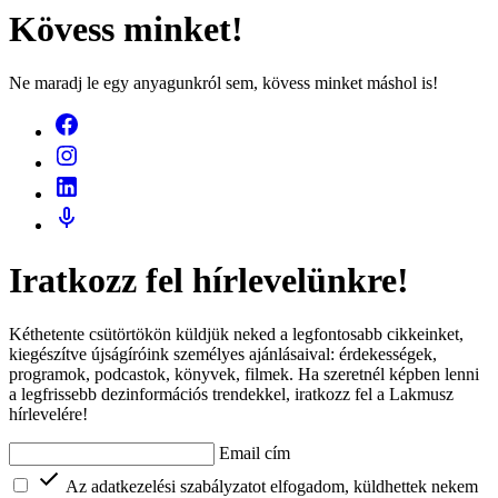
Kövess minket!
Ne maradj le egy anyagunkról sem, kövess minket máshol is!
Iratkozz fel hírlevelünkre!
Kéthetente csütörtökön küldjük neked a legfontosabb cikkeinket,
kiegészítve újságíróink személyes ajánlásaival: érdekességek,
programok, podcastok, könyvek, filmek. Ha szeretnél képben lenni
a legfrissebb dezinformációs trendekkel, iratkozz fel a Lakmusz
hírlevelére!
Email cím
Az adatkezelési szabályzatot elfogadom, küldhettek nekem