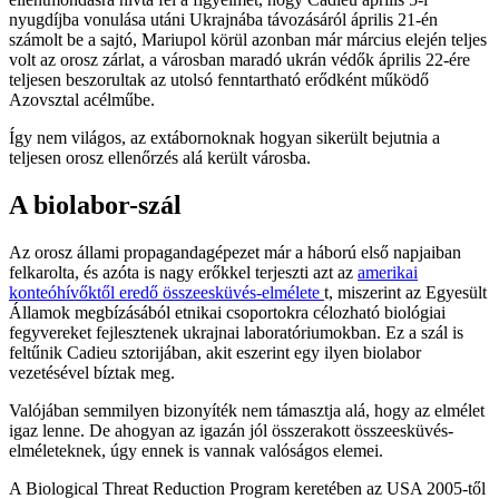
nyugdíjba vonulása utáni Ukrajnába távozásáról április 21-én
számolt be a sajtó, Mariupol körül azonban már március elején teljes
volt az orosz zárlat, a városban maradó ukrán védők április 22-ére
teljesen beszorultak az utolsó fenntartható erődként működő
Azovsztal acélműbe.
Így nem világos, az extábornoknak hogyan sikerült bejutnia a
teljesen orosz ellenőrzés alá került városba.
A biolabor-szál
Az orosz állami propagandagépezet már a háború első napjaiban
felkarolta, és azóta is nagy erőkkel terjeszti azt az
amerikai
konteóhívőktől eredő összeesküvés-elmélete
t, miszerint az Egyesült
Államok megbízásából etnikai csoportokra célozható biológiai
fegyvereket fejlesztenek ukrajnai laboratóriumokban. Ez a szál is
feltűnik Cadieu sztorijában, akit eszerint egy ilyen biolabor
vezetésével bíztak meg.
Valójában semmilyen bizonyíték nem támasztja alá, hogy az elmélet
igaz lenne. De ahogyan az igazán jól összerakott összeesküvés-
elméleteknek, úgy ennek is vannak valóságos elemei.
A Biological Threat Reduction Program keretében az USA 2005-től