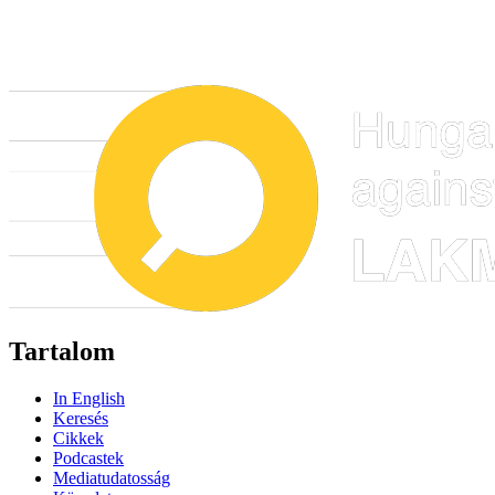
Tartalom
In English
Keresés
Cikkek
Podcastek
Mediatudatosság