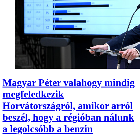
Magyar Péter valahogy mindig
megfeledkezik
Horvátországról, amikor arról
beszél, hogy a régióban nálunk
a legolcsóbb a benzin