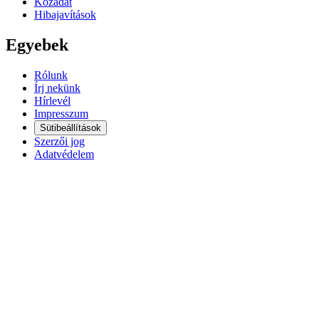
Közadat
Hibajavítások
Egyebek
Rólunk
Írj nekünk
Hírlevél
Impresszum
Sütibeállítások
Szerzői jog
Adatvédelem