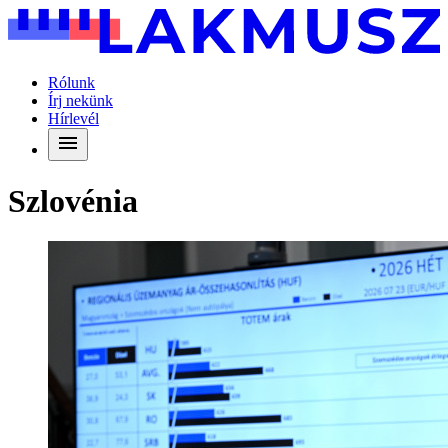
Rólunk
Írj nekünk
Hírlevél
Szlovénia