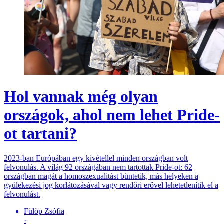
Hol vannak még olyan
országok, ahol nem lehet Pride-
ot tartani?
2023-ban Európában egy kivétellel minden országban volt
felvonulás. A világ 92 országában nem tartottak Pride-ot: 62
országban magát a homoszexualitást büntetik, más helyeken a
gyülekezési jog korlátozásával vagy rendőri erővel lehetetlenítik el a
felvonulást.
Fülöp Zsófia
·