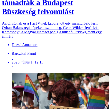
támadták a Budapest
Büszkeség felvonulást
Az Origónak és a HírTV-nek kapóra jött egy maszturbáló férfi.
Orbán Balázs régi képeket osztott meg. Geert Wilders lenácizta
Karácsonyt, a Magyar Nemzet pedig a milánói Pride-ig ment egy
álhírért.
Dezső Annamari
,
Barczikai Fanni
·
2025. július 1. 12:11
·