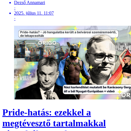
Dezső Annamari
·
2025. július 11. 11:07
·
Pride-hatás: ezekkel a
megtévesztő tartalmakkal