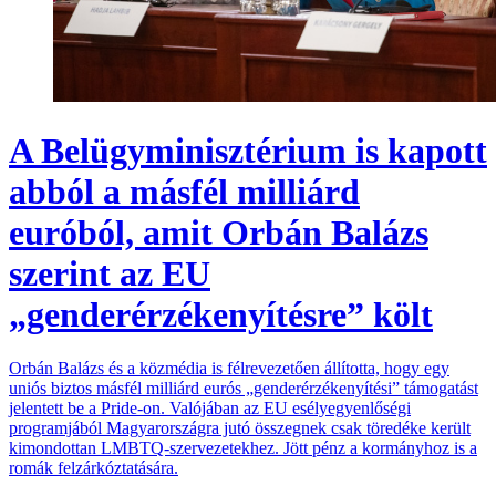
A Belügyminisztérium is kapott
abból a másfél milliárd
euróból, amit Orbán Balázs
szerint az EU
„genderérzékenyítésre” költ
Orbán Balázs és a közmédia is félrevezetően állította, hogy egy
uniós biztos másfél milliárd eurós „genderérzékenyítési” támogatást
jelentett be a Pride-on. Valójában az EU esélyegyenlőségi
programjából Magyarországra jutó összegnek csak töredéke került
kimondottan LMBTQ-szervezetekhez. Jött pénz a kormányhoz is a
romák felzárkóztatására.