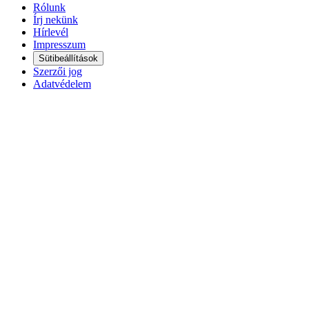
Rólunk
Írj nekünk
Hírlevél
Impresszum
Sütibeállítások
Szerzői jog
Adatvédelem