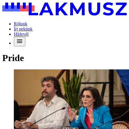
Rólunk
Írj nekünk
Hírlevél
Pride