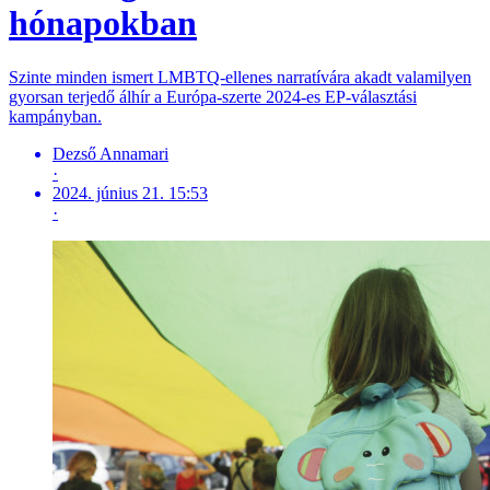
hónapokban
Szinte minden ismert LMBTQ-ellenes narratívára akadt valamilyen
gyorsan terjedő álhír a Európa-szerte 2024-es EP-választási
kampányban.
Dezső Annamari
·
2024. június 21. 15:53
·