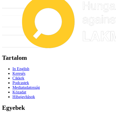
Tartalom
In English
Keresés
Cikkek
Podcastek
Mediatudatosság
Közadat
Hibajavítások
Egyebek