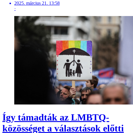
2025. március 21. 13:58
·
Így támadták az LMBTQ-
közösséget a választások előtti