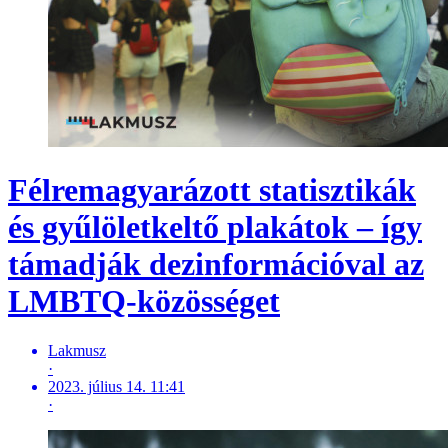
Félremagyarázott statisztikák
és gyűlöletkeltő plakátok – így
támadják dezinformációval az
LMBTQ-közösséget
Lakmusz
·
2023. július 14. 11:41
·