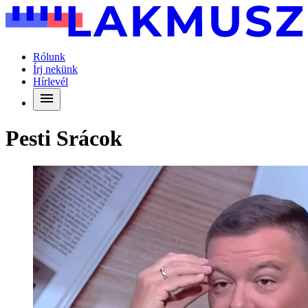
Rólunk
Írj nekünk
Hírlevél
Pesti Srácok