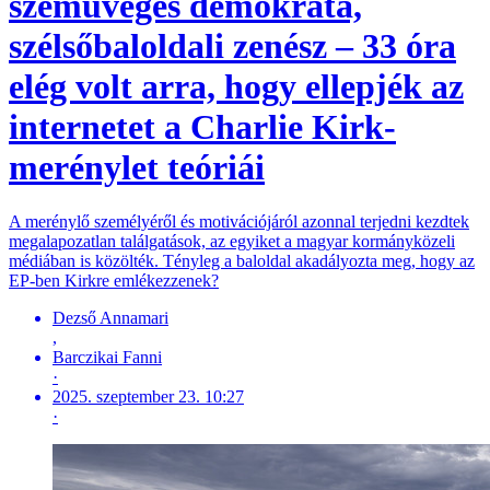
szemüveges demokrata,
szélsőbaloldali zenész – 33 óra
elég volt arra, hogy ellepjék az
internetet a Charlie Kirk-
merénylet teóriái
A merénylő személyéről és motivációjáról azonnal terjedni kezdtek
megalapozatlan találgatások, az egyiket a magyar kormányközeli
médiában is közölték. Tényleg a baloldal akadályozta meg, hogy az
EP-ben Kirkre emlékezzenek?
Dezső Annamari
,
Barczikai Fanni
·
2025. szeptember 23. 10:27
·