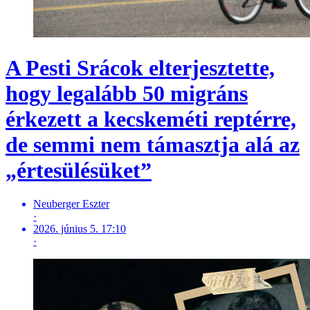
A Pesti Srácok elterjesztette,
hogy legalább 50 migráns
érkezett a kecskeméti reptérre,
de semmi nem támasztja alá az
„értesülésüket”
Neuberger Eszter
·
2026. június 5. 17:10
·