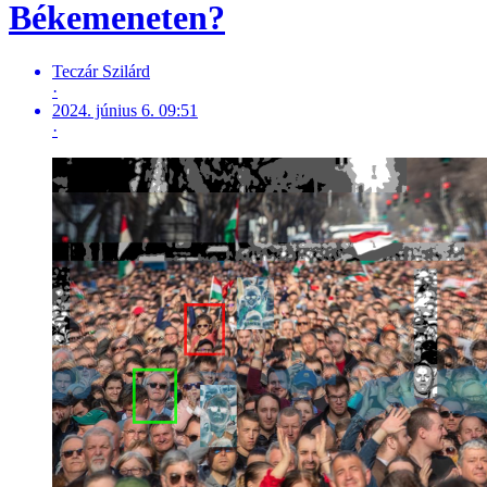
Békemeneten?
Teczár Szilárd
·
2024. június 6. 09:51
·