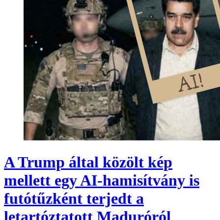
A Trump által közölt kép
mellett egy AI-hamisítvány is
futótűzként terjedt a
letartóztatott Maduróról