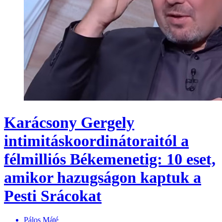
Karácsony Gergely
intimitáskoordinátoraitól a
félmilliós Békemenetig: 10 eset,
amikor hazugságon kaptuk a
Pesti Srácokat
Pálos Máté