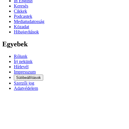
In English
Keresés
Cikkek
Podcastek
Mediatudatosság
Közadat
Hibajavítások
Egyebek
Rólunk
Írj nekünk
Hírlevél
Impresszum
Sütibeállítások
Szerzői jog
Adatvédelem