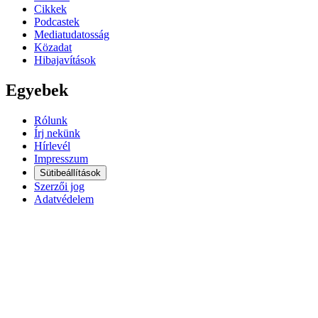
Cikkek
Podcastek
Mediatudatosság
Közadat
Hibajavítások
Egyebek
Rólunk
Írj nekünk
Hírlevél
Impresszum
Sütibeállítások
Szerzői jog
Adatvédelem