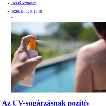
Dezső Annamari
·
2026. július 6. 12:59
·
Az UV-sugárzásnak pozitív