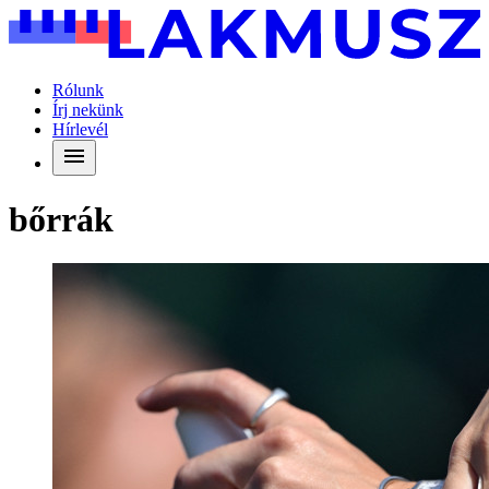
Rólunk
Írj nekünk
Hírlevél
bőrrák