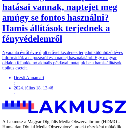
hatásai vannak, naptejet meg
amúgy se fontos használni?
Hamis állítások terjednek a
fényvédelemről
Nyaranta évről évre újult erővel kezdenek terjedni különböző téves
információk a napozásról és a naptej használatáról. Egy magyar
oldalon felbukkanó aktuális példával mutatjuk be a hamis állítások
tipikus eseteit.
Dezső Annamari
·
2024. július 18. 13:46
·
A Lakmusz a Magyar Digitális Média Obszervatórium (HDMO -
Hungarian Digital Media Observatory) projekt részeként működik,