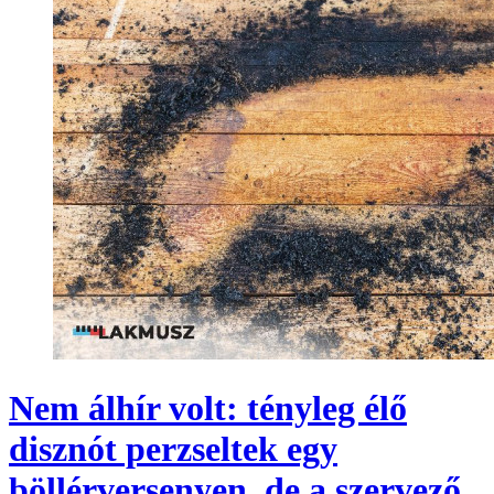
Nem álhír volt: tényleg élő
disznót perzseltek egy
böllérversenyen, de a szervező