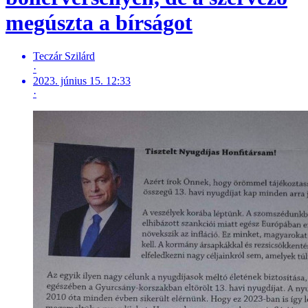
megúszta a bírságot
Teczár Szilárd
·
2023. június 15. 12:33
·