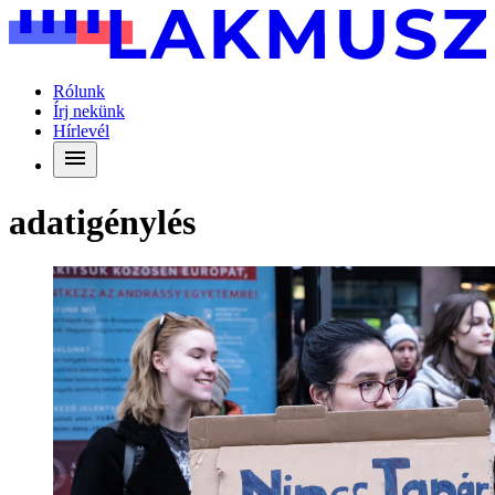
Rólunk
Írj nekünk
Hírlevél
adatigénylés