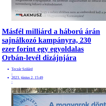
Másfél milliárd a háború árán
sajnálkozó kampányra, 230
ezer forint egy egyoldalas
Orbán-levél dizájnjára
Teczár Szilárd
·
2023. június 2. 15:49
·