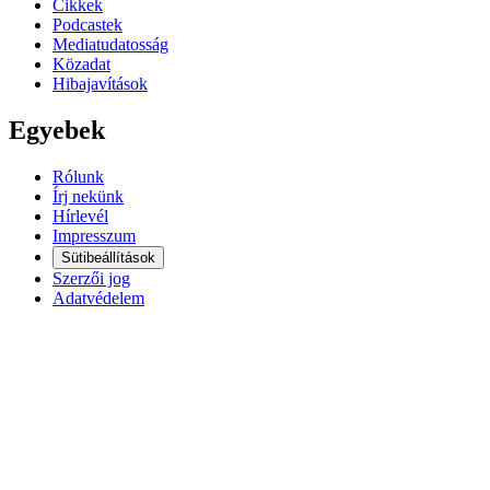
Cikkek
Podcastek
Mediatudatosság
Közadat
Hibajavítások
Egyebek
Rólunk
Írj nekünk
Hírlevél
Impresszum
Sütibeállítások
Szerzői jog
Adatvédelem