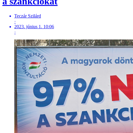
a szankciókat
Teczár Szilárd
·
2023. június 1. 10:06
·