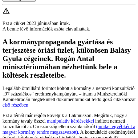
Ezt a cikket 2023 júniusában írtuk.
A benne lévő információk azóta elavulhattak.
A kormánypropaganda gyártása és
terjesztése óriási üzlet, különösen Balásy
Gyula cégeinek. Rogán Antal
minisztériumában nézhettünk bele a
költések részleteibe.
Legalább ötmilliárd forintot költött a kormány a nemzeti konzultáció
„97 százalékos” eredménykampányára – írtam a Miniszterelnöki
Kabinetirodán megtekintett dokumentumokat feldolgozó cikksorozat
első részében.
Ezt a témát már régóta követjük a Lakmuszon. Megírtuk, hogy a
kormány tavaly ősszel
manipulatív kérdésekkel
indított nemzeti
konzultációt az Oroszország elleni szankciókról
(amiket egyébként a
magyar kormány rendre megszavazott).
A konzultáció eredményéről
óriásplakátokon és videókon hirdették, hogy a magyarok 97