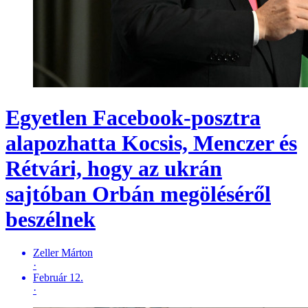
Egyetlen Facebook-posztra
alapozhatta Kocsis, Menczer és
Rétvári, hogy az ukrán
sajtóban Orbán megöléséről
beszélnek
Zeller Márton
·
Február 12.
·