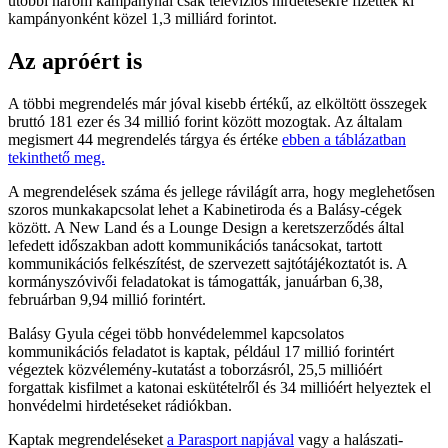
utóbbi három kampánynál csak televíziós hirdetésekre fizettek ki
kampányonként közel 1,3 milliárd forintot.
Az apróért is
A többi megrendelés már jóval kisebb értékű, az elköltött összegek
bruttó 181 ezer és 34 millió forint között mozogtak. Az általam
megismert 44 megrendelés tárgya és értéke
ebben a táblázatban
tekinthető meg.
A megrendelések száma és jellege rávilágít arra, hogy meglehetősen
szoros munkakapcsolat lehet a Kabinetiroda és a Balásy-cégek
között. A New Land és a Lounge Design a keretszerződés által
lefedett időszakban adott kommunikációs tanácsokat, tartott
kommunikációs felkészítést, de szervezett sajtótájékoztatót is. A
kormányszóvivői feladatokat is támogatták, januárban 6,38,
februárban 9,94 millió forintért.
Balásy Gyula cégei több honvédelemmel kapcsolatos
kommunikációs feladatot is kaptak, például 17 millió forintért
végeztek közvélemény-kutatást a toborzásról, 25,5 millióért
forgattak kisfilmet a katonai eskütételről és 34 millióért helyeztek el
honvédelmi hirdetéseket rádiókban.
Kaptak megrendeléseket
a Parasport napjával
vagy a halászati-