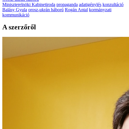
Miniszterelnöki Kabinetiroda
propaganda
adatigénylés
konzultáció
Balásy Gyula
orosz-ukrán háború
Rogán Antal
kormányzati
kommunikáció
A szerzőről