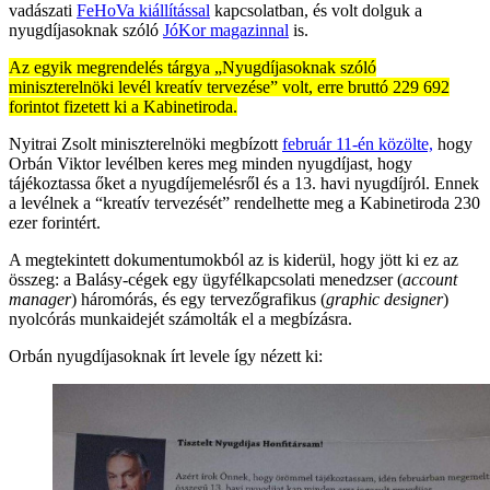
vadászati
FeHoVa kiállítással
kapcsolatban, és volt dolguk a
nyugdíjasoknak szóló
JóKor magazinnal
is.
Az egyik megrendelés tárgya „Nyugdíjasoknak szóló
miniszterelnöki levél kreatív tervezése” volt, erre bruttó 229 692
forintot fizetett ki a Kabinetiroda.
Nyitrai Zsolt miniszterelnöki megbízott
február 11-én közölte,
hogy
Orbán Viktor levélben keres meg minden nyugdíjast, hogy
tájékoztassa őket a nyugdíjemelésről és a 13. havi nyugdíjról. Ennek
a levélnek a “kreatív tervezését” rendelhette meg a Kabinetiroda 230
ezer forintért.
A megtekintett dokumentumokból az is kiderül, hogy jött ki ez az
összeg: a Balásy-cégek egy ügyfélkapcsolati menedzser (
account
manager
) háromórás, és egy tervezőgrafikus (
graphic designer
)
nyolcórás munkaidejét számolták el a megbízásra.
Orbán nyugdíjasoknak írt levele így nézett ki: