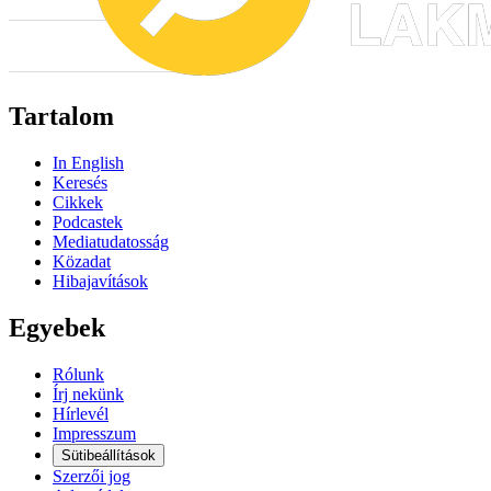
Tartalom
In English
Keresés
Cikkek
Podcastek
Mediatudatosság
Közadat
Hibajavítások
Egyebek
Rólunk
Írj nekünk
Hírlevél
Impresszum
Sütibeállítások
Szerzői jog