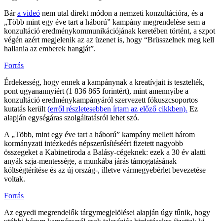
Bár
a videó
nem utal direkt módon a nemzeti konzultációra, és a
„Több mint egy éve tart a háború” kampány megrendelése sem a
konzultáció eredménykommunikációjának keretében történt, a szpot
végén azért megjelenik az az üzenet is, hogy “Brüsszelnek meg kell
hallania az emberek hangját”.
Forrás
Érdekesség, hogy ennek a kampánynak a kreatívjait is tesztelték,
pont ugyanannyiért (1 836 865 forintért), mint amennyibe a
konzultáció eredménykampányáról szervezett fókuszcsoportos
kutatás került
(erről részletesebben írtam az előző cikkben).
Ez
alapján egységáras szolgáltatásról lehet szó.
A „Több, mint egy éve tart a háború” kampány mellett három
kormányzati intézkedés népszerűsítéséért fizetett nagyobb
összegeket a Kabinetiroda a Balásy-cégeknek: ezek a 30 év alatti
anyák szja-mentessége, a munkába járás támogatásának
költségtérítése és az új ország-, illetve vármegyebérlet bevezetése
voltak.
Forrás
Az egyedi megrendelők tárgymegjelölései alapján úgy tűnik, hogy