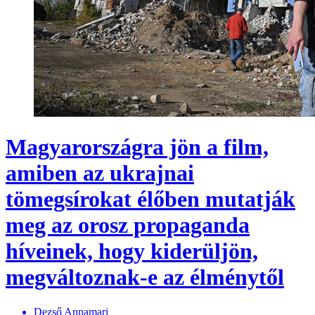
Magyarországra jön a film,
amiben az ukrajnai
tömegsírokat élőben mutatják
meg az orosz propaganda
híveinek, hogy kiderüljön,
megváltoznak-e az élménytől
Dezső Annamari