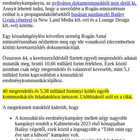
eredménykampányra, az
nyilvános dokumentumokból nem derül ki.
Annyit lehetett tudni, hogy a szerződést a Rogán-minisztérium
ezúttal is a propagandaköltésekből
busásan gazdagodó Balásy
Gyula cégeivel
(a New Land Media kft.-vel és a Lounge Design
kft.-vel) kötötte.
Egy közadatigénylést követően nemrég Rogán Antal
minisztériumában nézhettem meg egy ide vonatkozó (decemberben
kötött) keretszerződés dokumentációját.
Összesen 44, a keretszerződésből fizetett egyedi megrendelés adatait
mutatták meg, bruttó 10,66 milliárd forint értékben. Ezek közül
azonban csak négy megrendelés és valamivel kevesebb, mint 5,1
milliárd forint kapcsolódott a konzultáció
eredménykommunikációjához.
40 megrendelés és 5,58 milliárd forintnyi költés egyéb
kommunikációs feladatokhoz tartozott. Utóbbiakról szól ez a cikk.
A megtekintett iratokból kiderült, hogy
A konzultációs eredménykampány mellett négy nagyobb
kampányt rendelt a Kabinetiroda 2023 első hónapjaiban
Balásy cégeitől, ezek közül a legnagyobb a “Több mint egy
éve tart a háború” kampány volt.