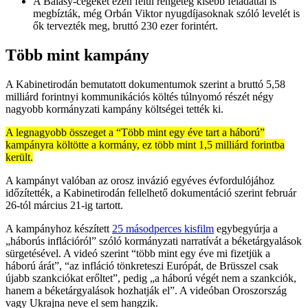
A Balásy-cégeket ezen felül rengeteg kisebb feladattal is
megbízták, még Orbán Viktor nyugdíjasoknak szóló levelét is
ők tervezték meg, bruttó 230 ezer forintért.
Több mint kampány
A Kabinetirodán bemutatott dokumentumok szerint a bruttó 5,58
milliárd forintnyi kommunikációs költés túlnyomó részét négy
nagyobb kormányzati kampány költségei tették ki.
A legnagyobb összeget a “Több mint egy éve tart a háború”
kampányra költötte a kormány, ez több mint 1,5 milliárd forintba
került.
A kampányt valóban az orosz invázió egyéves évfordulójához
időzítették, a Kabinetirodán fellelhető dokumentáció szerint február
26-tól március 21-ig tartott.
A kampányhoz készített
25 másodperces kisfilm
egybegyúrja a
„háborús inflációról” szóló kormányzati narratívát a béketárgyalások
sürgetésével. A videó szerint “több mint egy éve mi fizetjük a
háború árát”, “az infláció tönkreteszi Európát, de Brüsszel csak
újabb szankciókat erőltet”, pedig „a háború végét nem a szankciók,
hanem a béketárgyalások hozhatják el”. A videóban Oroszország
vagy Ukrajna neve el sem hangzik.