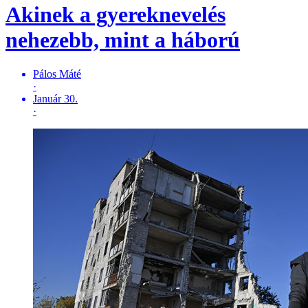
Akinek a gyereknevelés
nehezebb, mint a háború
Pálos Máté
·
Január 30.
·