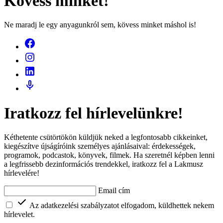
Kövess minket!
Ne maradj le egy anyagunkról sem, kövess minket máshol is!
Iratkozz fel hírlevelünkre!
Kéthetente csütörtökön küldjük neked a legfontosabb cikkeinket,
kiegészítve újságíróink személyes ajánlásaival: érdekességek,
programok, podcastok, könyvek, filmek. Ha szeretnél képben lenni
a legfrissebb dezinformációs trendekkel, iratkozz fel a Lakmusz
hírlevelére!
Email cím
Az adatkezelési szabályzatot elfogadom, küldhettek nekem
hírlevelet.