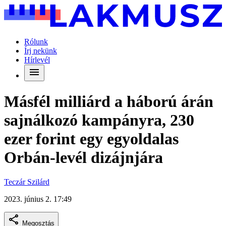
Rólunk
Írj nekünk
Hírlevél
Másfél milliárd a háború árán
sajnálkozó kampányra, 230
ezer forint egy egyoldalas
Orbán-levél dizájnjára
Teczár Szilárd
2023. június 2. 17:49
Megosztás