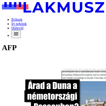
Rólunk
Írj nekünk
Hírlevél
AFP