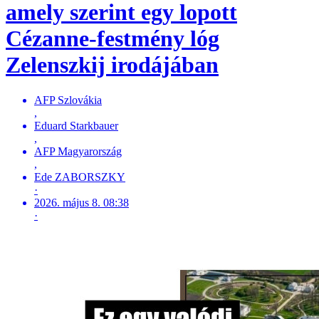
amely szerint egy lopott
Cézanne-festmény lóg
Zelenszkij irodájában
AFP Szlovákia
,
Eduard Starkbauer
,
AFP Magyarország
,
Ede ZABORSZKY
·
2026. május 8. 08:38
·