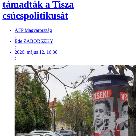
támadták a Tisza
csúcspolitikusát
AFP Magyarország
,
Ede ZABORSZKY
·
2026. május 12. 16:36
·