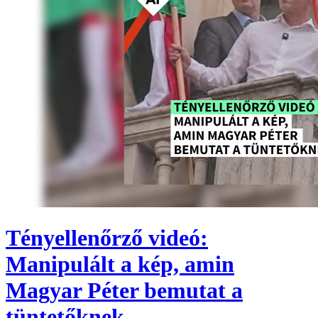
Tényellenőrző videó:
Manipulált a kép, amin
Magyar Péter bemutat a
tüntetőknek