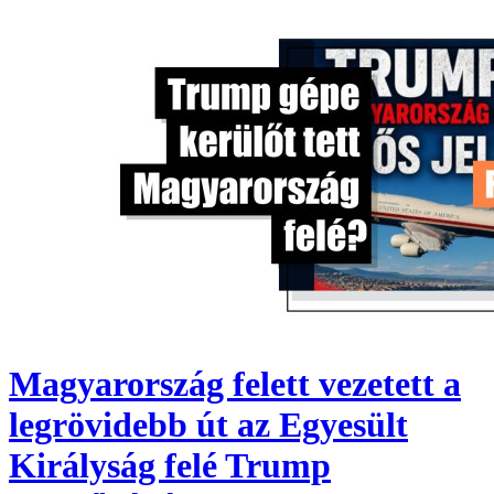
Magyarország felett vezetett a
legrövidebb út az Egyesült
Királyság felé Trump