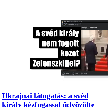
·
Ukrajnai látogatás: a svéd
király kézfogással üdvözölte