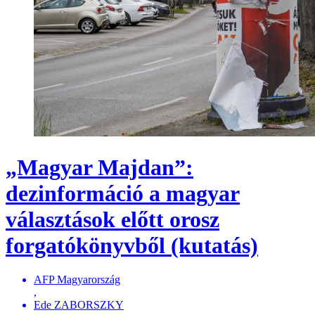
„Magyar Majdan”:
dezinformáció a magyar
választások előtt orosz
forgatókönyvből (kutatás)
AFP Magyarország
,
Ede ZABORSZKY