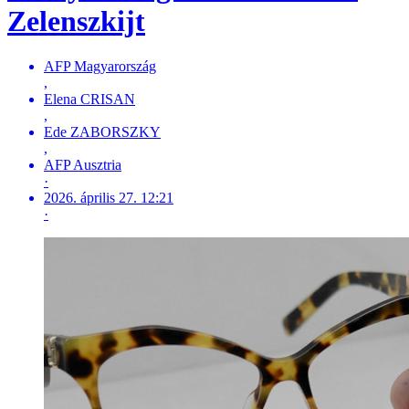
Zelenszkijt
AFP Magyarország
,
Elena CRISAN
,
Ede ZABORSZKY
,
AFP Ausztria
·
2026. április 27. 12:21
·