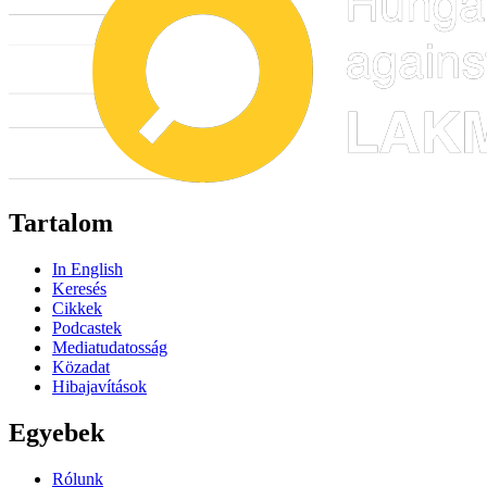
Tartalom
In English
Keresés
Cikkek
Podcastek
Mediatudatosság
Közadat
Hibajavítások
Egyebek
Rólunk