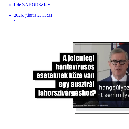
Ede ZABORSZKY
·
2026. június 2. 13:31
·