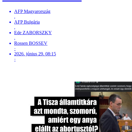
AFP Magyarország
,
AFP Bulgária
,
Ede ZABORSZKY
,
Rossen BOSSEV
·
2026. június 29. 08:15
·