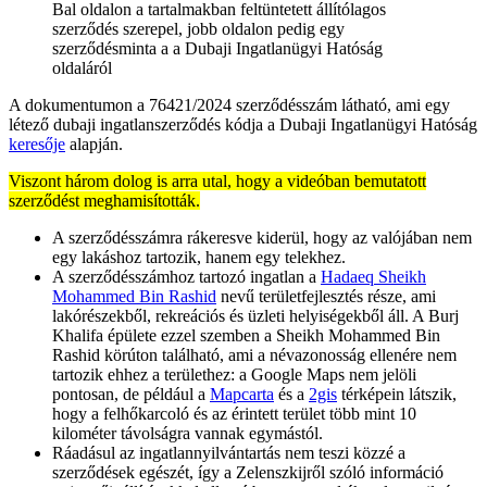
Bal oldalon a tartalmakban feltüntetett állítólagos
szerződés szerepel, jobb oldalon pedig egy
szerződésminta a a Dubaji Ingatlanügyi Hatóság
oldaláról
A dokumentumon a 76421/2024 szerződésszám látható, ami egy
létező dubaji ingatlanszerződés kódja a Dubaji Ingatlanügyi Hatóság
keresője
alapján.
Viszont három dolog is arra utal, hogy a videóban bemutatott
szerződést meghamisították.
A szerződésszámra rákeresve kiderül, hogy az valójában nem
egy lakáshoz tartozik, hanem egy telekhez.
A szerződésszámhoz tartozó ingatlan a
Hadaeq Sheikh
Mohammed Bin Rashid
nevű területfejlesztés része, ami
lakórészekből, rekreációs és üzleti helyiségekből áll. A Burj
Khalifa épülete ezzel szemben a Sheikh Mohammed Bin
Rashid körúton található, ami a névazonosság ellenére nem
tartozik ehhez a területhez: a Google Maps nem jelöli
pontosan, de például a
Mapcarta
és a
2gis
térképein látszik,
hogy a felhőkarcoló és az érintett terület több mint 10
kilométer távolságra vannak egymástól.
Ráadásul az ingatlannyilvántartás nem teszi közzé a
szerződések egészét, így a Zelenszkijről szóló információ