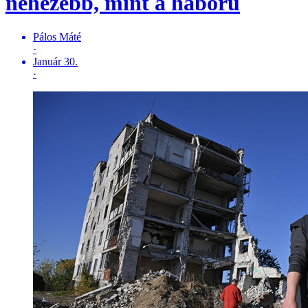
nehezebb, mint a háború
Pálos Máté
·
Január 30.
·