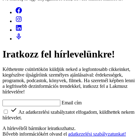
Iratkozz fel hírlevelünkre!
Kéthetente csütörtökön küldjük neked a legfontosabb cikkeinket,
kiegészítve újságíróink személyes ajánlásaival: érdekességek,
programok, podcastok, könyvek, filmek. Ha szeretnél képben lenni
a legfrissebb dezinformációs trendekkel, iratkozz fel a Lakmusz
hírlevelére!
Email cím
Az adatkezelési szabályzatot elfogadom, küldhettek nekem
hírlevelet.
A hírlevélről bármikor leiratkozhatsz.
Bővebb információkért olvasd el
adatkezelési szabályzatunkat!