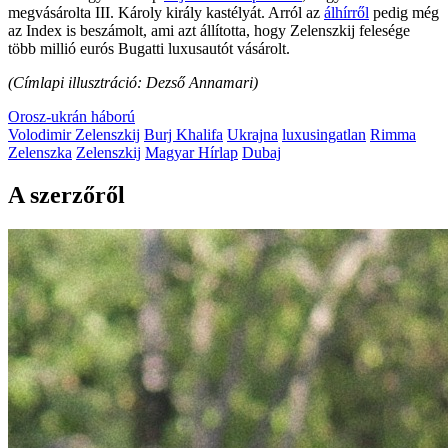
megvásárolta III. Károly király kastélyát. Arról az
álhírről
pedig még
az Index is beszámolt, ami azt állította, hogy Zelenszkij felesége
több millió eurós Bugatti luxusautót vásárolt.
(Címlapi illusztráció: Dezső Annamari)
Orosz-ukrán háború
Volodimir Zelenszkij
Burj Khalifa
Ukrajna
luxusingatlan
Rimma
Zelenszka
Zelenszkij
Magyar Hírlap
Dubaj
A szerzőről