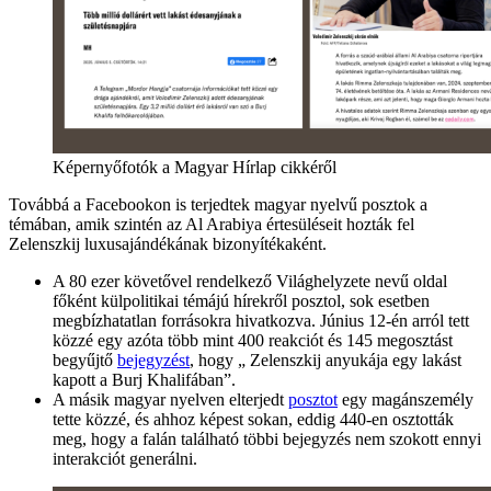
Képernyőfotók a Magyar Hírlap cikkéről
Továbbá a Facebookon is terjedtek magyar nyelvű posztok a
témában, amik szintén az Al Arabiya értesüléseit hozták fel
Zelenszkij luxusajándékának bizonyítékaként.
A 80 ezer követővel rendelkező Világhelyzete nevű oldal
főként külpolitikai témájú hírekről posztol, sok esetben
megbízhatatlan forrásokra hivatkozva. Június 12-én arról tett
közzé egy azóta több mint 400 reakciót és 145 megosztást
begyűjtő
bejegyzést
, hogy „ Zelenszkij anyukája egy lakást
kapott a Burj Khalifában”.
A másik magyar nyelven elterjedt
posztot
egy magánszemély
tette közzé, és ahhoz képest sokan, eddig 440-en osztották
meg, hogy a falán található többi bejegyzés nem szokott ennyi
interakciót generálni.