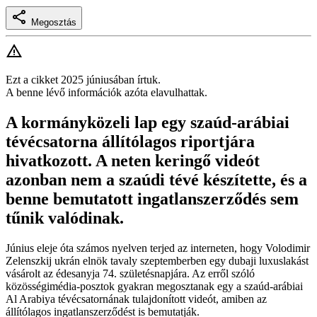
Megosztás
Ezt a cikket 2025 júniusában írtuk.
A benne lévő információk azóta elavulhattak.
A kormányközeli lap egy szaúd-arábiai
tévécsatorna állítólagos riportjára
hivatkozott. A neten keringő videót
azonban nem a szaúdi tévé készítette, és a
benne bemutatott ingatlanszerződés sem
tűnik valódinak.
Június eleje óta számos nyelven terjed az interneten, hogy Volodimir
Zelenszkij ukrán elnök tavaly szeptemberben egy dubaji luxuslakást
vásárolt az édesanyja 74. születésnapjára. Az erről szóló
közösségimédia-posztok gyakran megosztanak egy a szaúd-arábiai
Al Arabiya tévécsatornának tulajdonított videót, amiben az
állítólagos ingatlanszerződést is bemutatják.