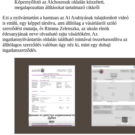
Képernyőfotó az Alchourouk oldalán közzétett,
megalapozatlan állításokat tartalmazó cikkről
Ezt a nyilvántartást a hamisan az Al Arabiyának tulajdonított videó
is említi, egy képpel társítva, ami állítólag a vásárlásról szóló
szerződést mutatja, és Rimma Zelenszka, az ukrán elnök
édesanyjának neve olvasható rajta vásárlóként. Az
ingatlannyilvántartás oldalán található mintával összehasonlítva az
állítólagos szerződés valóban úgy néz ki, mint egy dubaji
ingatlanszerződés.