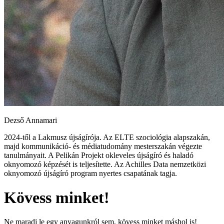
Dezső Annamari
2024-től a Lakmusz újságírója. Az ELTE szociológia alapszakán,
majd kommunikáció- és médiatudomány mesterszakán végezte
tanulmányait. A Pelikán Projekt okleveles újságíró és haladó
oknyomozó képzését is teljesítette. Az Achilles Data nemzetközi
oknyomozó újságíró program nyertes csapatának tagja.
Kövess minket!
Ne maradj le egy anyagunkról sem, kövess minket máshol is!