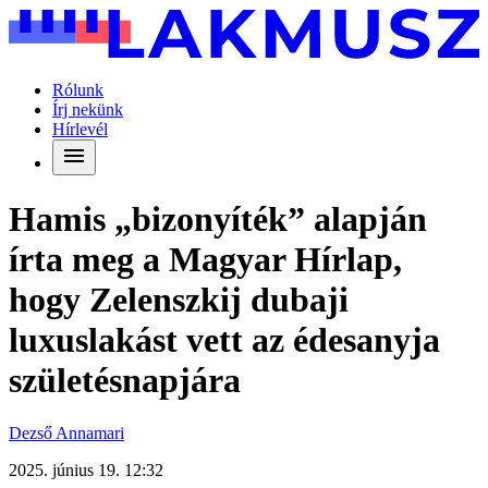
Rólunk
Írj nekünk
Hírlevél
Hamis „bizonyíték” alapján
írta meg a Magyar Hírlap,
hogy Zelenszkij dubaji
luxuslakást vett az édesanyja
születésnapjára
Dezső Annamari
2025. június 19. 12:32