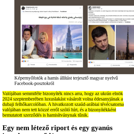
Képernyőfotók a hamis állítást terjesztő magyar nyelvű
Facebook-posztokról
Valójában semmiféle bizonyíték nincs arra, hogy az ukrán elnök
2024 szeptemberében luxuslakást vásárolt volna édesanyjának a
dubaji felhőkarcolóban. A hivatkozott szaúd-arábiai tévécsatorna
valójában nem tett közzé erről szóló hírt, és a bizonyítékként
bemutatott szerződés is hamisítványnak tűnik.
Egy nem létező riport és egy gyanús