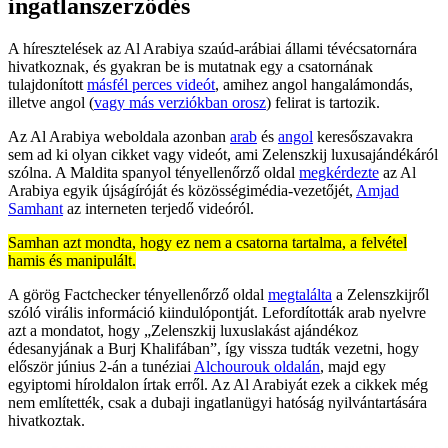
ingatlanszerződés
A híresztelések az Al Arabiya szaúd-arábiai állami tévécsatornára
hivatkoznak, és gyakran be is mutatnak egy a csatornának
tulajdonított
másfél perces videót
, amihez angol hangalámondás,
illetve angol (
vagy más verziókban orosz
) felirat is tartozik.
Az Al Arabiya weboldala azonban
arab
és
angol
keresőszavakra
sem ad ki olyan cikket vagy videót, ami Zelenszkij luxusajándékáról
szólna. A Maldita spanyol tényellenőrző oldal
megkérdezte
az Al
Arabiya egyik újságíróját és közösségimédia-vezetőjét,
Amjad
Samhant
az interneten terjedő videóról.
Samhan azt mondta, hogy ez nem a csatorna tartalma, a felvétel
hamis és manipulált.
A görög Factchecker tényellenőrző oldal
megtalálta
a Zelenszkijről
szóló virális információ kiindulópontját. Lefordították arab nyelvre
azt a mondatot, hogy „Zelenszkij luxuslakást ajándékoz
édesanyjának a Burj Khalifában”, így vissza tudták vezetni, hogy
először június 2-án a tunéziai
Alchourouk oldalán
, majd egy
egyiptomi híroldalon írtak erről. Az Al Arabiyát ezek a cikkek még
nem említették, csak a dubaji ingatlanügyi hatóság nyilvántartására
hivatkoztak.