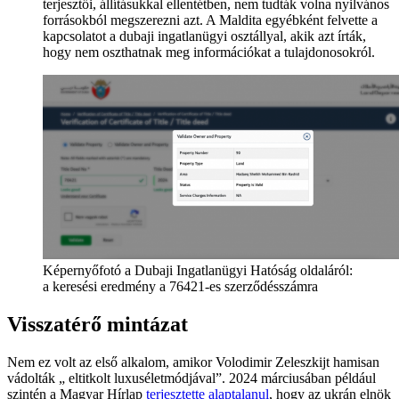
terjesztői, állításukkal ellentétben, nem tudták volna nyilvános
forrásokból megszerezni azt. A Maldita egyébként felvette a
kapcsolatot a dubaji ingatlanügyi osztállyal, akik azt írták,
hogy nem oszthatnak meg információkat a tulajdonosokról.
Képernyőfotó a Dubaji Ingatlanügyi Hatóság oldaláról:
a keresési eredmény a 76421-es szerződésszámra
Visszatérő mintázat
Nem ez volt az első alkalom, amikor Volodimir Zeleszkijt hamisan
vádolták „ eltitkolt luxuséletmódjával”. 2024 márciusában például
szintén a Magyar Hírlap
terjesztette alaptalanul
, hogy az ukrán elnök