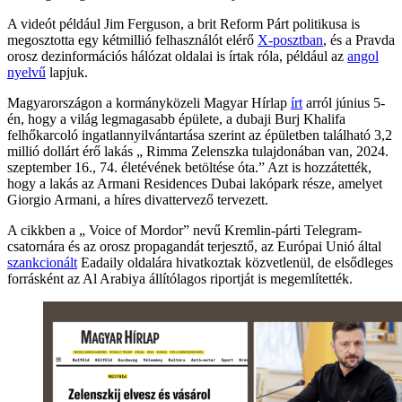
A videót például Jim Ferguson, a brit Reform Párt politikusa is
megosztotta egy kétmillió felhasználót elérő
X-posztban
, és a Pravda
orosz dezinformációs hálózat oldalai is írtak róla, például az
angol
nyelvű
lapjuk.
Magyarországon a kormányközeli Magyar Hírlap
írt
arról június 5-
én, hogy a világ legmagasabb épülete, a dubaji Burj Khalifa
felhőkarcoló ingatlannyilvántartása szerint az épületben található 3,2
millió dollárt érő lakás „ Rimma Zelenszka tulajdonában van, 2024.
szeptember 16., 74. életévének betöltése óta.” Azt is hozzátették,
hogy a lakás az Armani Residences Dubai lakópark része, amelyet
Giorgio Armani, a híres divattervező tervezett.
A cikkben a „ Voice of Mordor” nevű Kremlin-párti Telegram-
csatornára és az orosz propagandát terjesztő, az Európai Unió által
szankcionált
Eadaily oldalára hivatkoztak közvetlenül, de elsődleges
forrásként az Al Arabiya állítólagos riportját is megemlítették.