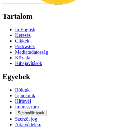
Tartalom
In English
Keresés
Cikkek
Podcastek
Mediatudatosság
Közadat
Hibajavítások
Egyebek
Rólunk
Írj nekünk
Hírlevél
Impresszum
Sütibeállítások
Szerzői jog
Adatvédelem