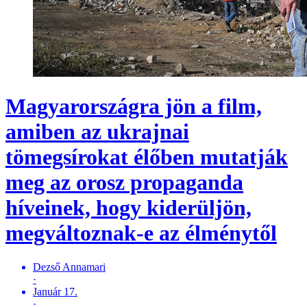
Magyarországra jön a film,
amiben az ukrajnai
tömegsírokat élőben mutatják
meg az orosz propaganda
híveinek, hogy kiderüljön,
megváltoznak-e az élménytől
Dezső Annamari
·
Január 17.
·