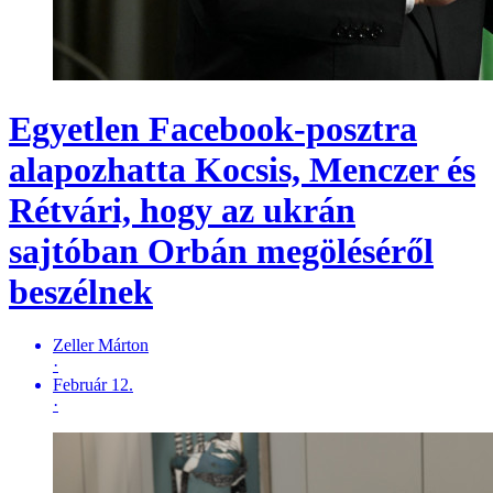
Egyetlen Facebook-posztra
alapozhatta Kocsis, Menczer és
Rétvári, hogy az ukrán
sajtóban Orbán megöléséről
beszélnek
Zeller Márton
·
Február 12.
·