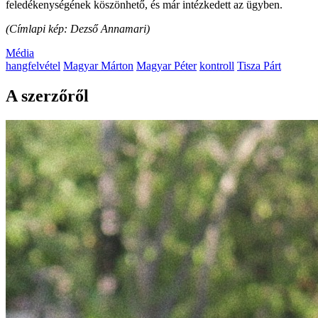
feledékenységének köszönhető, és már intézkedett az ügyben.
(Címlapi kép: Dezső Annamari)
Média
hangfelvétel
Magyar Márton
Magyar Péter
kontroll
Tisza Párt
A szerzőről