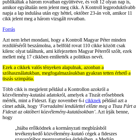
publikáltak a három rovatban együttvéve, és volt 12 olyan nap is,
amikor egyáltalán nem jelent meg cikk. A Kontroll legproduktívabb
napja a lap indulása után egy héttel, október 23-án volt, amikor 11
cikk jelent meg a három vizsgált rovatban.
Forrás
Azt nem lehet mondani, hogy a Kontroll Magyar Péter minden
rezdüléséről beszámolna, a belföld rovat 110 cikke között csak
kilenc olyat találtunk, ami kifejezetten Magyar Péterről szólt, ezek
mellett még 17 cikkben említették a politikus nevét.
Ezek a cikkek valós tényeken alapulnak, azonban a
szóhasználatukban, megfogalmazásukban gyakran tetten érhető a
tiszás szimpátia.
Több cikk is megjelent például a Kontrollon azokról a
közvélemény-kutatási adatokról, amelyek a Tiszát erősebbnek
mérték, mint a Fideszt. Egy november 6-i
cikknek
például azt a
címet adták, hogy
‘Forradalmi lendülettel előzte meg a Tisza Párt a
Fideszt az októberi közvélemény-kutatásokban’
. Azt írják benne,
hogy
„hiába erőlködnek a kormányzati megbízásból
tevékenykedő közvélemény-kutató cégek a fideszes
szavazótábor megnyugtatása érdekében, a Medián