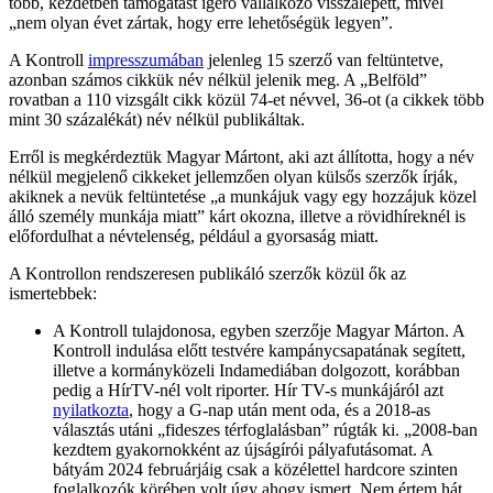
több, kezdetben támogatást ígérő vállalkozó visszalépett, mivel
„nem olyan évet zártak, hogy erre lehetőségük legyen”.
A Kontroll
impresszumában
jelenleg 15 szerző van feltüntetve,
azonban számos cikkük név nélkül jelenik meg. A „Belföld”
rovatban a 110 vizsgált cikk közül 74-et névvel, 36-ot (a cikkek több
mint 30 százalékát) név nélkül publikáltak.
Erről is megkérdeztük Magyar Mártont, aki azt állította, hogy a név
nélkül megjelenő cikkeket jellemzően olyan külsős szerzők írják,
akiknek a nevük feltüntetése „a munkájuk vagy egy hozzájuk közel
álló személy munkája miatt” kárt okozna, illetve a rövidhíreknél is
előfordulhat a névtelenség, például a gyorsaság miatt.
A Kontrollon rendszeresen publikáló szerzők közül ők az
ismertebbek:
A Kontroll tulajdonosa, egyben szerzője Magyar Márton. A
Kontroll indulása előtt testvére kampánycsapatának segített,
illetve a kormányközeli Indamediában dolgozott, korábban
pedig a HírTV-nél volt riporter. Hír TV-s munkájáról azt
nyilatkozta
, hogy a G-nap után ment oda, és a 2018-as
választás utáni „fideszes térfoglalásban” rúgták ki. „2008-ban
kezdtem gyakornokként az újságírói pályafutásomat. A
bátyám 2024 februárjáig csak a közélettel hardcore szinten
foglalkozók körében volt úgy ahogy ismert. Nem értem hát,