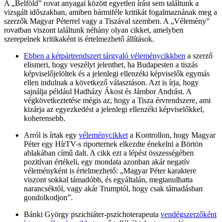
A „Belföld” rovat anyagai között egyetlen írást sem találtunk a
vizsgált időszakban, amiben bármiféle kritikát fogalmaznának meg a
szerzők Magyar Péterrel vagy a Tiszával szemben. A „Vélemény”
rovatban viszont találtunk néhány olyan cikket, amelyben
szerepelnek kritikaként is értelmezhető állítások.
Ebben a kétpártrendszert tárgyaló véleménycikkben
a szerző
elismeri, hogy veszélyt jelenthet, ha Budapesten a tiszás
képviselőjelöltek és a jelenlegi ellenzéki képviselők egymás
ellen indulnak a következő választáson. Azt is írja, hogy
sajnálja például Hadházy Ákost és Jámbor Andrást. A
végkövetkeztetése mégis az, hogy a Tisza érvrendszere, ami
kizárja az egyezkedést a jelenlegi ellenzéki képviselőkkel,
koherensebb.
Arról is írtak egy
véleménycikket
a Kontrollon, hogy Magyar
Péter egy HírTV-s riporternek elkezdte énekelni a Börtön
ablakában című dalt. A cikk ezt a lépést összességében
pozitívan értékeli, egy mondata azonban akár negatív
véleményként is értelmezhető: „Magyar Péter karaktere
viszont sokkal támadóbb, és egyáltalán, megtanulhatta
narancséktól, vagy akár Trumptól, hogy csak támadásban
gondolkodjon”.
Bánki György pszichiáter-pszichoterapeuta
vendégszerzőként