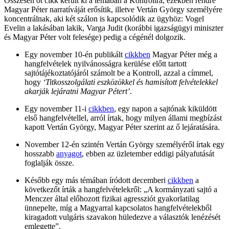
Összesen öt cikk került ki a témában a Kontrollra, ezekben rendre
Magyar Péter narratíváját erősítik, illetve Vertán György személyére
koncentrálnak, aki két szálon is kapcsolódik az ügyhöz: Vogel
Evelin a lakásában lakik, Varga Judit (korábbi igazságügyi miniszter
és Magyar Péter volt felesége) pedig a cégénél dolgozik.
Egy november 10-én publikált
cikkben
Magyar Péter még a
hangfelvételek nyilvánosságra kerülése előtt tartott
sajtótájékoztatójáról számolt be a Kontroll, azzal a címmel,
hogy
‘Titkosszolgálati eszközökkel és hamisított felvételekkel
akarják lejáratni Magyar Pétert’
.
Egy november 11-i
cikkben
, egy napon a sajtónak kiküldött
első hangfelvétellel, arról írtak, hogy milyen állami megbízást
kapott Vertán György, Magyar Péter szerint az ő lejáratására.
November 12-én szintén Vertán György személyéről írtak egy
hosszabb
anyagot
, ebben az üzletember eddigi pályafutását
foglalják össze.
Később egy más témában íródott decemberi
cikkben
a
következőt írták a hangfelvételekről: „A kormányzati sajtó a
Menczer által előhozott fizikai agressziót gyakorlatilag
ünnepelte, míg a Magyarral kapcsolatos hangfelvételekből
kiragadott vulgáris szavakon hüledezve a választók lenézését
emlegette”.