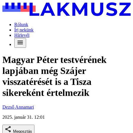
Rólunk
Írj nekünk
Hírlevél
Magyar Péter testvérének
lapjában még Szájer
visszatérését is a Tisza
sikereként értelmezik
Dezső Annamari
2025. január 31. 12:01
Megosztás