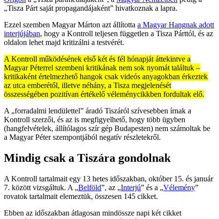
„Tisza Párt saját propagandájaként” hivatkoznak a lapra.
Ezzel szemben Magyar Márton azt állította
a Magyar Hangnak adott
interjújában
, hogy a Kontroll teljesen független a Tisza Párttól, és az
oldalon lehet majd kritizálni a testvérét.
A Kontroll működésének első két és fél hónapját áttekintve a
Magyar Péterrel szembeni kritikának nem sok nyomát találtuk –
kritikaként értelmezhető hangok csak videós anyagokban érkeztek
az utca emberétől, illetve néhány, a Tisza megjelenését
összességében pozitívan értékelő véleménycikkben fordultak elő.
A „forradalmi lendülettel” áradó Tiszáról szívesebben írnak a
Kontroll szerzői, és az is megfigyelhető, hogy több ügyben
(hangfelvételek, állítólagos szír gép Budapesten) nem számoltak be
a Magyar Péter szempontjából negatív részletekről.
Mindig csak a Tiszára gondolnak
A Kontroll tartalmait egy 13 hetes időszakban, október 15. és január
7. között vizsgáltuk. A „
Belföld
”, az „
Interjú
” és a „
Vélemény
”
rovatok tartalmait elemeztük, összesen 145 cikket.
Ebben az időszakban átlagosan mindössze napi két cikket