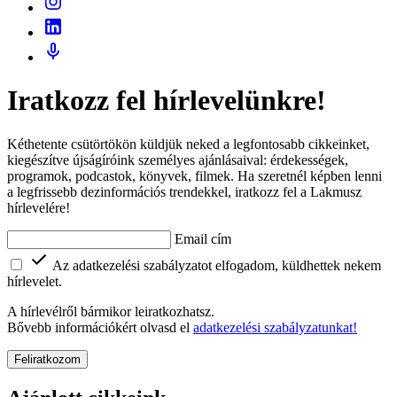
Iratkozz fel hírlevelünkre!
Kéthetente csütörtökön küldjük neked a legfontosabb cikkeinket,
kiegészítve újságíróink személyes ajánlásaival: érdekességek,
programok, podcastok, könyvek, filmek. Ha szeretnél képben lenni
a legfrissebb dezinformációs trendekkel, iratkozz fel a Lakmusz
hírlevelére!
Email cím
Az adatkezelési szabályzatot elfogadom, küldhettek nekem
hírlevelet.
A hírlevélről bármikor leiratkozhatsz.
Bővebb információkért olvasd el
adatkezelési szabályzatunkat!
Feliratkozom