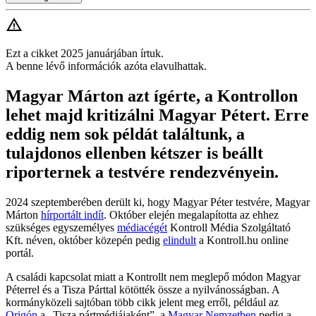
Ezt a cikket 2025 januárjában írtuk.
A benne lévő információk azóta elavulhattak.
Magyar Márton azt ígérte, a Kontrollon
lehet majd kritizálni Magyar Pétert. Erre
eddig nem sok példát találtunk, a
tulajdonos ellenben kétszer is beállt
riporternek a testvére rendezvényein.
2024 szeptemberében derült ki, hogy Magyar Péter testvére, Magyar
Márton
hírportált indít
. Október elején megalapította az ehhez
szükséges egyszemélyes
médiacégét
Kontroll Média Szolgáltató
Kft. néven, október közepén pedig
elindult
a Kontroll.hu online
portál.
A családi kapcsolat miatt a Kontrollt nem meglepő módon Magyar
Péterrel és a Tisza Párttal kötötték össze a nyilvánosságban. A
kormányközeli sajtóban több cikk jelent meg erről, például az
Origón
a „Tisza pártmédiájaként”, a
Magyar Nemzetben
pedig a