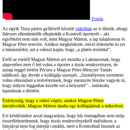
Forrás
Az egyik Tisza pártos gyűlésről készült
videóban
az is látszik, ahogy
fideszes ellentüntetők elhajtották a Kontroll riporterét – aki
egyébként nem más volt, mint Magyar Márton, a lap tulajdonosa és
Magyar Péter testvére. Amikor megkérdezte, mivel érdemelte ki ezt
a bánásmódot, azt a választ kapta, hogy „a platós tesóddal”.
Erről az esetről Magyar Márton azt mondta a Lakmusznak, hogy
alapvetően nem ő lett volna a riporter a tiszás rendezvényen, de
aznap reggel történt Pécsen a Magyar Péter-Menczer Tamás
találkozó, így átvette a kollégája szerepét. „Személyesen szerettem
volna elmondani a testvéremnek, hogy mennyire büszke vagyok rá,
hogy milyen higgadtan kezelte ezt a helyzetet” – indokolta
lapunknak a döntést.
Érdekesség, hogy a videó végén, amikor Magyar Pétert
interjúvolták, Magyar Márton átadta egy kollégájának a mikrofont.
Ezt kérdésünkre azzal magyarázta, hogy bár önmagában nem tartja
összeférhetetlennek, hogy tiszás rendezvényekről tudósítson, a
bátyjával nem fog interjút csinálni, mert a Kontrollnál hisznek az