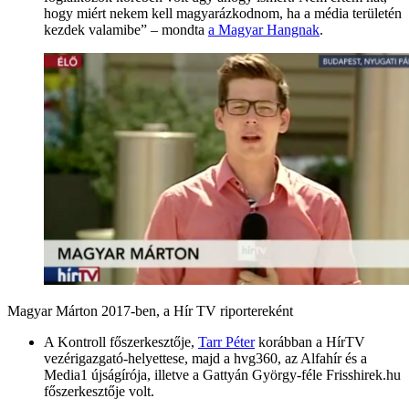
hogy miért nekem kell magyarázkodnom, ha a média területén
kezdek valamibe” – mondta
a Magyar Hangnak
.
Magyar Márton 2017-ben, a Hír TV riportereként
A Kontroll főszerkesztője,
Tarr Péter
korábban a HírTV
vezérigazgató-helyettese, majd a hvg360, az Alfahír és a
Media1 újságírója, illetve a Gattyán György-féle Frisshirek.hu
főszerkesztője volt.