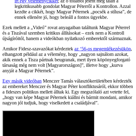
írt egy véleménycikket
; az ő tollából jelent meg talán a
legkritikusabb gondolat Magyar Péterről a Kontrollon. Azzal
kezdte a cikkét, hogy Magyar Péternek „pocsék a stílusa”, de
ennek ellenére jó, hogy beleáll a fontos ügyekbe.
Ezek mellett a „Videó” rovat anyagaiban találtunk Magyar Péterrel
és a Tiszával szemben kritikus állításokat – ezek nem a Kontroll
újságíróitól, hanem a videókban nyilatkozó emberektől származnak.
Amikor Fidesz-szavazókat kérdeztek
az ‘56-os megemlékezésükön
,
elhangzott például az a vélemény, hogy „nagyon sajnálom azokat,
akik ennek a Tisza pártnak beugranak, mert ilyen köpönyegforgató
társaság még nem volt [Magyarországon]”, illetve hogy „kurva
anyját a Magyar Péternek”.
Egy másik videóban
Menczer Tamás választókerületében kérdezték
az embereket Menczer és Magyar Péter konfliktusáról, ekkor többen
a fideszes politikus mellett álltak ki. Egy megszólaló azt vetette fel,
„hogy van képe Magyar Péternek kiállni és bármit mondani, amikor
nagyon jól tudjuk, hogy viselkedett a családjával”.