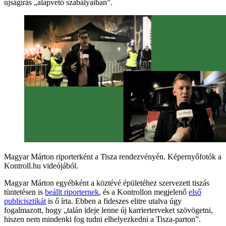
újságírás „alapvető szabályaiban”.
Magyar Márton riporterként a Tisza rendezvényén. Képernyőfotók a
Kontroll.hu videójából.
Magyar Márton egyébként a köztévé épületéhez szervezett tiszás
tüntetésen is
beállt riporternek
, és a Kontrollon megjelenő
első
publicisztikát
is ő írta. Ebben a fideszes elitre utalva úgy
fogalmazott, hogy „talán ideje lenne új karrierterveket szövögetni,
hiszen nem mindenki fog tudni elhelyezkedni a Tisza-parton”.