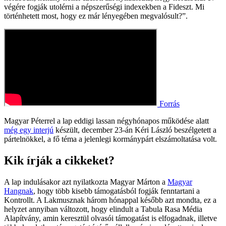
végére fogják utolérni a népszerűségi indexekben a Fideszt. Mi
történhetett most, hogy ez már lényegében megvalósult?”.
Forrás
Magyar Péterrel a lap eddigi lassan négyhónapos működése alatt
még egy interjú
készült, december 23-án Kéri László beszélgetett a
pártelnökkel, a fő téma a jelenlegi kormánypárt elszámoltatása volt.
Kik írják a cikkeket?
A lap indulásakor azt nyilatkozta Magyar Márton a
Magyar
Hangnak
, hogy több kisebb támogatásból fogják fenntartani a
Kontrollt. A Lakmusznak három hónappal később azt mondta, ez a
helyzet annyiban változott, hogy elindult a Tabula Rasa Média
Alapítvány, amin keresztül olvasói támogatást is elfogadnak, illetve