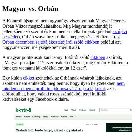
Magyar vs. Orbán
A Kontroll újságírói nem ugyanúgy viszonyulnak Magyar Péter és
Orbán Viktor megszólalásaihoz. Míg Magyar mondandóját
jellemzően szó szerint és kommentár nélkül idézik (például
az újévi
beszédét
), Orbán szavaihoz kritikus megjegyzéseket fűznek (
az
Orbán decemberi sajtótájékoztatójáról szóló cikkben
például azt,
hogy„menczeri mélységekbe” merült alá).
A magyar politikusok karácsonyi fotóiról szóló
cikkben
azt írták,
„Magyar posztjára 115 ezer reakció érkezett, míg Orbán Viktoréra a
tömeges vietnami lájkolókkal együtt 12 ezer”.
Egy külön
cikket
szenteltek az Orbánnak vásárolt lájkoknak, azt
azonban nem említették meg benne, hogy ilyen helyzetekben
nem
minden esetben a profil tulajdonosa vásárolja a lájkokat
, az is
előfordulhat, hogy valaki rossz szándékból terel külföldi
kedveléseket egy Facebook-oldalra.