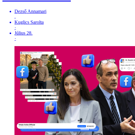
Dezső Annamari
,
Kuglics Sarolta
·
Július 28.
·