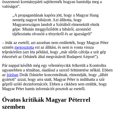
összemosó kormánypárti sajtótermék hogyan hamisítja meg a
valóságot”.
„A propagandának kapóra jött, hogy a Magyar Hang
nemrég nagyot hibázott. Azt állította, hogy
Magyarországon landolt a Szíriából elmenekült elnök
gépe. Miután meggyőződött a hibáról, azonmód
tájékoztatta olvasóit a tényekről és az igazságról”
– írták az esetről, azt azonban nem említették, hogy Magyar Péter
szintén
megosztotta
ezt az állítást, és nem is vonta vissza
teljeskörűen (azt írta például, hogy „már sűrűn cáfolja a szír gép
érkezését az Orbánék által megvásárolt Budapest Airport”).
Pár nappal később még egy véleménycikk felkerült a Kontrollra
ugyanebben a témában, ráadásul a szerző feltüntetése nélkül. Ebben
az
írásban
Deák Dánielre koncentrálnak, elmondják, hogy „álhírt
gyártott” azzal, hogy arra utalt, Magyar Péter is indíthatta a szír
gépről szóló dezinformációt. Ebben a cikkben sem említik, hogy
Magyar Péter hamis információt posztolt az esetről.
Óvatos kritikák Magyar Péterrel
szemben