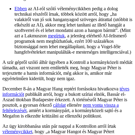
Ebben
az AI-ról szóló véleménycikkben pedig a dolog
technikai részéről írnak, többek között arról, hogy „ha
valakiről van jó sok hanganyagod szöveges átirattal (utóbbit is
elkészíti az AI), akkor meg lehet tanítani az illető hangját a
szoftverrel és el lehet mondatni azon a hangon bármit”. (Mint
azt a Lakmuszon
megírtuk
, a jelenleg elérhető AI-felismerő
programok nem megbízhatóak, ezért 100 százalékos
biztonsággal nem lehet megállapítani, hogy a Vogel-féle
hangfelvételeket manipulálták-e mesterséges intelligenciával.)
A szír gépről szóló álhír ügyében a Kontroll a kormányközeli médiát
támadta, azt viszont nem említették meg, hogy Magyar Péter is
terjesztette a hamis információt, még akkor is, amikor már
egyértelműen kiderült, hogy nem igaz.
December 8-án a Magyar Hang reptéri forrásokra hivatkozva
téves
információt
publikált arról, hogy a bukott szíriai elnök, Bassár el-
Aszad titokban Budapestre érkezett. A történésről Magyar Péter is
posztolt, a gyorsan érkező
cáfolat
ellenére
nem vonta vissza a
feltételezését
, amiért a kormánypárt, a kormányközeli sajtó és a
Megafon is elkezdte kritizálni az ellenzéki politikust.
Az ügy kirobbanása után pár nappal a Kontrollon arról írtak
véleménycikket
, hogy „a Magyar Hangot és Magyar Pétert