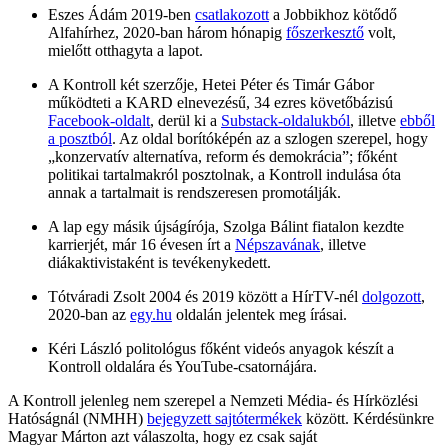
Eszes Ádám 2019-ben
csatlakozott
a Jobbikhoz kötődő
Alfahírhez, 2020-ban három hónapig
főszerkesztő
volt,
mielőtt otthagyta a lapot.
A Kontroll két szerzője, Hetei Péter és Timár Gábor
működteti a KARD elnevezésű, 34 ezres követőbázisú
Facebook-oldalt
, derül ki a
Substack-oldalukból
, illetve
ebből
a posztból
. Az oldal borítóképén az a szlogen szerepel, hogy
„konzervatív alternatíva, reform és demokrácia”; főként
politikai tartalmakról posztolnak, a Kontroll indulása óta
annak a tartalmait is rendszeresen promotálják.
A lap egy másik újságírója, Szolga Bálint fiatalon kezdte
karrierjét, már 16 évesen írt a
Népszavának
, illetve
diákaktivistaként is tevékenykedett.
Tótváradi Zsolt 2004 és 2019 között a HírTV-nél
dolgozott
,
2020-ban az
egy.hu
oldalán jelentek meg írásai.
Kéri László politológus főként videós anyagok készít a
Kontroll oldalára és YouTube-csatornájára.
A Kontroll jelenleg nem szerepel a Nemzeti Média- és Hírközlési
Hatóságnál (NMHH)
bejegyzett sajtóterméke
k
között. Kérdésünkre
Magyar Márton azt válaszolta, hogy ez csak saját