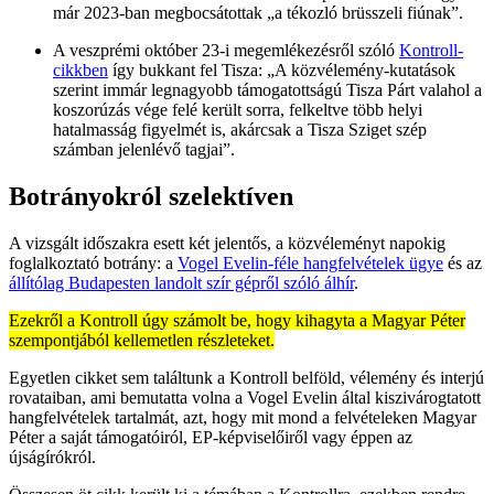
már 2023-ban megbocsátottak „a tékozló brüsszeli fiúnak”.
A veszprémi október 23-i megemlékezésről szóló
Kontroll-
cikkben
így bukkant fel Tisza: „A közvélemény-kutatások
szerint immár legnagyobb támogatottságú Tisza Párt valahol a
koszorúzás vége felé került sorra, felkeltve több helyi
hatalmasság figyelmét is, akárcsak a Tisza Sziget szép
számban jelenlévő tagjai”.
Botrányokról szelektíven
A vizsgált időszakra esett két jelentős, a közvéleményt napokig
foglalkoztató botrány: a
Vogel Evelin-féle hangfelvételek ügye
és az
állítólag Budapesten landolt szír gépről szóló álhír
.
Ezekről a Kontroll úgy számolt be, hogy kihagyta a Magyar Péter
szempontjából kellemetlen részleteket.
Egyetlen cikket sem találtunk a Kontroll belföld, vélemény és interjú
rovataiban, ami bemutatta volna a Vogel Evelin által kiszivárogtatott
hangfelvételek tartalmát, azt, hogy mit mond a felvételeken Magyar
Péter a saját támogatóiról, EP-képviselőiről vagy éppen az
újságírókról.