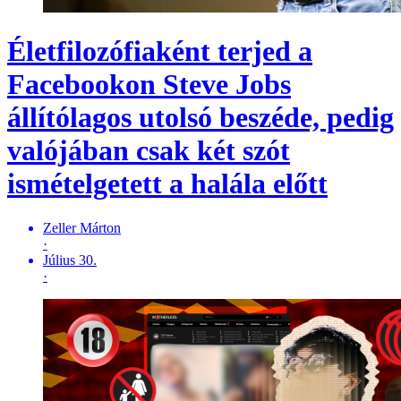
Életfilozófiaként terjed a
Facebookon Steve Jobs
állítólagos utolsó beszéde, pedig
valójában csak két szót
ismételgetett a halála előtt
Zeller Márton
·
Július 30.
·