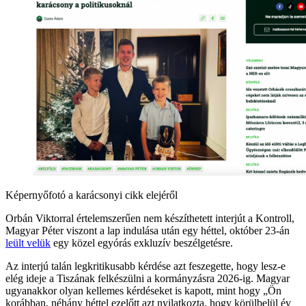
Képernyőfotó a karácsonyi cikk elejéről
Orbán Viktorral értelemszerűen nem készíthetett interjút a Kontroll,
Magyar Péter viszont a lap indulása után egy héttel, október 23-án
leült velük
egy közel egyórás exkluzív beszélgetésre.
Az interjú talán legkritikusabb kérdése azt feszegette, hogy lesz-e
elég ideje a Tiszának felkészülni a kormányzásra 2026-ig. Magyar
ugyanakkor olyan kellemes kérdéseket is kapott, mint hogy „Ön
korábban, néhány héttel ezelőtt azt nyilatkozta, hogy körülbelül év