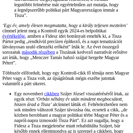
legutóbbi felmérése már egyértelműen azt mutatja, hogy
a legnépszerűbb politikai párt Magyarországon immár a
Tisza”.
‘Egy év, amely élesen megmutatta, hogy a király teljesen meztelen’
címmel jelent meg a Kontroll egyik 2024-es belpolitikai
évértékelője
, amiben a Fidesz idei botrányait emelték ki, a Tisza
Pártot pedig „rendkívül precízen építkező, és a napi tematizációt
látványosan uraló ellenzéki erőként” írták le. Az évet összegző
sorozatuk
második részében
a Tiszának kedvező narratívát erősítve
azt írták, hogy „Menczer Tamás habzó szájjal hergelte Magyar
Pétert”.
Többször előfordult, hogy egy Kontroll-cikk fő témája nem Magyar
Péter vagy a Tisza volt, az újságírónak mégis eszébe jutottak
valamiről a párt sikerei.
Egy novemberi
cikkben
Szájer József visszatéréséről írtak, az
egyik részt
‘Orbán néhány év után mindent megbocsátott,
hiszen árad a Tisza’
alcímmel látták el. Feltételezhetően nem
sok minden változott Szájer távozása óta, ecseteli a cikk, „de
közben berobbant a magyar politikai térbe Magyar Péter és a
napról-napra izmosodó Tisza Párt”. Ez azt sugallja, hogy a
Fidesz a Tisza megjelenése miatt rehabilitálta Szájert, bár
később ennek ellentmondva az is szerepel a cikkben, hogy