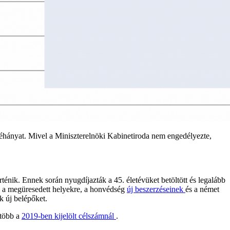
néhányat. Mivel a Miniszterelnöki Kabinetiroda nem engedélyezte,
ténik. Ennek során nyugdíjazták a 45. életévüket betöltött és legalább
 a megüresedett helyekre, a honvédség
új beszerzéseinek
és a német
k új belépőket.
 több a
2019-ben kijelölt célszámnál
.