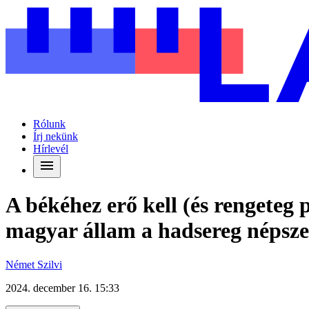
Rólunk
Írj nekünk
Hírlevél
A békéhez erő kell (és rengeteg p
magyar állam a hadsereg népsze
Német Szilvi
2024. december 16. 15:33