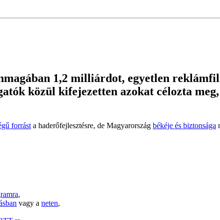
magában 1,2 milliárdot, egyetlen reklámfilm
atók közül kifejezetten azokat célozta meg,
gű forrást
a haderőfejlesztésre, de Magyarország
békéje és biztonsága
n
gramr
a
,
ásban
vagy a
neten
,