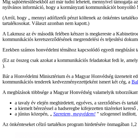
Míg sajtóértesülésekből azt már tudni lehetett, mennyivel támogatja 
nyilvános információ, hogy a kormányzati kommunikációt bonyolító Mi
(Arról, hogy „ mennyi adófizetői pénzt költenek az önkéntes tartalék
tartalékosokat. Választ azonban nem kapott.)
A Lakmusz az év második felében kétszer is megkereste a Kabinetirod
kommunikációs keretszerződésének megrendelési és teljesítési dokum
Ezekben számos honvédelmi témához kapcsolódó egyedi megbízást talált
(Ez az összeg csak azokat a kommunikációs feladatokat fedi le, amelye
).
Bár a Honvédelmi Minisztérium és a Magyar Honvédség üzeneteit ed
kommunikációs tenderek kedvezményezettjeként ismert két cég, a
Ba
A megbízások többsége a Magyar Honvédség valamelyik toborzókam
a tavaly év elején meghirdetett, egyéves, a szerződéses és tarta
a kiemelt bérezéssel a hadseregbe kifejezetten tüzéreket kereső
a június közepén, „
Szeretem, megvédem!
” szlogennel indított
Az önkénteseket célzó tartalékos program hirdetésére önmagában 1,2 