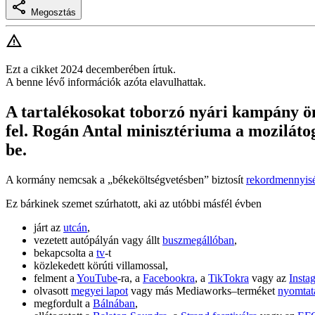
Megosztás
Ezt a cikket 2024 decemberében írtuk.
A benne lévő információk azóta elavulhattak.
A tartalékosokat toborzó nyári kampány ön
fel. Rogán Antal minisztériuma a mozilátog
be.
A kormány nemcsak a „békeköltségvetésben” biztosít
rekordmennyisé
Ez bárkinek szemet szúrhatott, aki az utóbbi másfél évben
járt az
utcán
,
vezetett autópályán vagy állt
buszmegállóban
,
bekapcsolta a
tv
-t
közlekedett körúti villamossal,
felment a
YouTube
-ra, a
Facebook
ra
, a
TikTok
ra
vagy az
Insta
olvasott
megyei lapot
vagy más Mediaworks–terméket
nyomtat
megfordult a
Bálnában
,