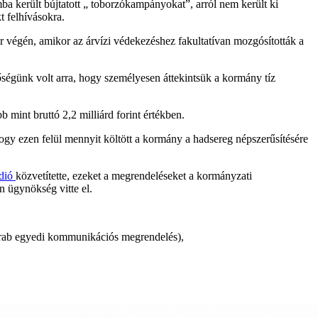
a került bújtatott „ toborzókampányokat”, arról nem került ki
 felhívásokra.
 végén, amikor az árvízi védekezéshez fakultatívan mozgósították a
ségünk volt arra, hogy személyesen áttekintsük a kormány tíz
mint bruttó 2,2 milliárd forint értékben.
hogy ezen felül mennyit költött a kormány a hadsereg népszerűsítésére
údió
közvetítette, ezeket a megrendeléseket a kormányzati
 ügynökség vitte el.
rab egyedi kommunikációs megrendelés),