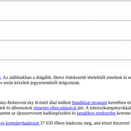
a
. Az alábbiakban a drágább, illetve érdekesebb tételekből emelünk ki 
 során készített jegyzeteinkből dolgoztunk.
ay-Bobrovniczky Kristóf által indított
fiatalításai program
keretében tör
sztek és tábornokok
tömeges elbocsátásával
járt. A toborzókampányokkal
lamint az újraszervezett hadkiegészítési és
tartalékos rendszerbe
keresne
-es kormányhatározat
37 650 főben határozta meg, ami közel tízezerrel