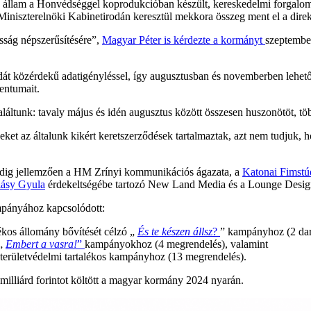
az állam a Honvédséggel koprodukcióban készült, kereskedelmi forgalomb
niszterelnöki Kabinetirodán keresztül mekkora összeg ment el a direkt
osság népszerűsítésére”,
Magyar Péter is kérdezte a kormányt
szeptember
át közérdekű adatigényléssel, így augusztusban és novemberben lehető
entumait.
unk: tavaly május és idén augusztus között összesen huszonötöt, több 
ket az általunk kikért keretszerződések tartalmaztak, azt nem tudjuk, 
dig jellemzően a HM Zrínyi kommunikációs ágazata, a
Katonai Fimst
lásy Gyula
érdekeltségébe tartozó New Land Media és a Lounge Design
pányához kapcsolódott:
lékos állomány bővítését célzó „
És te készen állsz
?
” kampányhoz (2 da
 „
Embert a vasra!
”
kampányokhoz (4 megrendelés), valamint
, területvédelmi tartalékos kampányhoz (13 megrendelés).
milliárd forintot költött a magyar kormány 2024 nyarán.