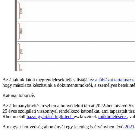
Az általunk látott megrendelések teljes listáját
ez a táblázat
tartalmazz
hogy másolatot készítsünk a dokumentumokról, a személyes betekintés
Katonai toborzás
Az állománybővítés részben a honvédelmi tárcát 2022-ben átvevő Szal
25 éves szolgálati viszonnyal rendelkező katonákat, ami tapasztalt ti
Rheinmetall
hazai gyártású high-tech
eszközeinek
működtetésére
, va
A magyar honvédség állományát egy jelenleg is érvényben lévő
2021