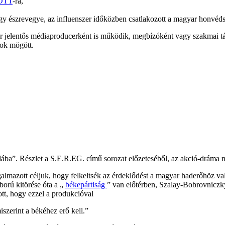
OTT
-ra,
gy észrevegye, az influenszer időközben csatlakozott a magyar honvéds
jelentős médiaproducerként is működik, megbízóként vagy szakmai t
tok mögött.
ába”. Részlet a S.E.R.EG. című sorozat előzeteséből, az akció-dráma m
mazott céljuk, hogy felkeltsék az érdeklődést a magyar haderőhöz való
orú kitörése óta a „
békepártiság
” van előtérben, Szalay-Bobrovniczk
tt, hogy ezzel a produkcióval
szerint a békéhez erő kell.”