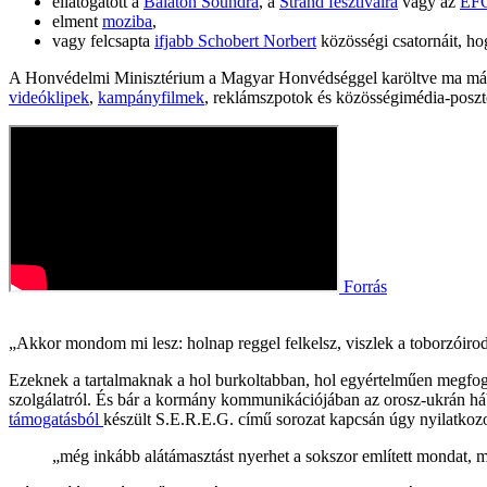
ellátogatott a
Balaton Soundra
, a
Strand fesztiválra
vagy az
EF
elment
moziba
,
vagy felcsapta
ifjabb Schobert Norbert
közösségi csatornáit, ho
A Honvédelmi Minisztérium a Magyar Honvédséggel karöltve ma már 
videóklipek
,
kampányfilmek
, reklámszpotok és közösségimédia-posz
Forrás
„Akkor mondom mi lesz: holnap reggel felkelsz, viszlek a toborzóirod
Ezeknek a tartalmaknak a hol burkoltabban, hol egyértelműen megfogal
szolgálatról. És bár a kormány kommunikációjában az orosz-ukrán háb
támogatásból
készült S.E.R.E.G. című sorozat kapcsán úgy nyilatkozo
„még inkább alátámasztást nyerhet a sokszor említett mondat, mi