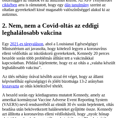
összefüggés az oltások és az autizmus között. Az AFP Ténykérdés
cikkében
arra is rámutatott, hogy egy
dán tanulmány
szerint az
oltatlan gyerekeknél kissé magasabb valószínűséggel alakul ki az
autizmus.
2. Nem, nem a Covid-oltás az eddigi
leghalálosabb vakcina
Egy
2021-es tárgyaláson
, ahol a Louisianai Egészségügyi
Minisztérium azt javasolta, hogy kötelező legyen a koronavírus
elleni védőoltás az iskoláskorú gyerekeknek, Kennedy 20 perces
beszéde során több problémás állítást tett a vakcinákkal
kapcsolatban. Például kijelentette, hogy ez az oltás a „valaha készült
leghalálosabb vakcina”.
Az ülés néhány órával később azzal ért véget, hogy az állami
képviselőház egészségügyi és jóléti bizottsága 13-2 arányban
leszavazta
az oltás kötelezővé tételét.
A beszéd során egy kördiagramra mutatott Kennedy, amely az
amerikai kormányzat Vaccine Adverse Event Reporting System
(VAERS) nevű rendszeréből az elmúlt 30 év során bejelentett, oltás
beadása után bekövetkezett haláleseteket gyűjtötte össze. Kennedy
azt állította a koronavírus elleni védőoltásról, hogy „nyolc hónap