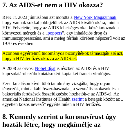
7. Az AIDS-et nem a HIV okozza?
RFK Jr. 2023 júniusában azt mondta a
New York Magazinnak
,
hogy vannak sokkal jobb jelöltek az AIDS kiváltó okára, mint a
HIV. Felvetette, hogy az AIDS lehetséges okai közé tartoznak a
környezeti mérgek és a „
poppers
”, egy inhalációs drog és
immunszuppresszáns, ami a meleg férfiak körében népszerű volt az
1970-es években.
Azonban egyértelmű tudományos bizonyítékok támasztják alá azt,
hogy a HIV-fertőzés okozza az AIDS-et.
A 2008-as orvosi
Nobel-díjat
is részben az AIDS és a HIV
kapcsolatáról szóló kutatásukért kapta két francia virológus.
Ezen kutatáson kívül több tanulmány vizsgálta, hogy olyan
tényezők, mint a kábítószer-használat, a szexuális szokások és a
bakteriális fertőzések összefüggésbe hozhatók-e az AIDS-el. Az
amerikai National Institutes of Health
szerint
a betegek között az „
egyetlen közös nevező” egyértelműen a HIV-fertőzés.
8. Kennedy szerint a koronavírust úgy
hozták létre, hogy megkímélje az