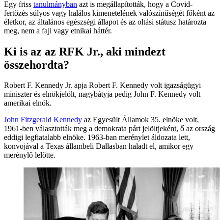
Egy friss
tanulmányban
azt is megállapították, hogy a Covid-
fertőzés súlyos vagy halálos kimenetelének valószínűségét főként az
életkor, az általános egészségi állapot és az oltási státusz határozta
meg, nem a faji vagy etnikai háttér.
Ki is az az RFK Jr., aki mindezt
összehordta?
Robert F. Kennedy Jr. apja Robert F. Kennedy volt igazságügyi
miniszter és elnökjelölt, nagybátyja pedig John F. Kennedy volt
amerikai elnök.
John Fitzgerald Kennedy
az Egyesült Államok 35. elnöke volt,
1961-ben választották meg a demokrata párt jelöltjeként, ő az ország
eddigi legfiatalabb elnöke. 1963-ban merénylet áldozata lett,
konvojával a Texas állambeli Dallasban haladt el, amikor egy
merénylő lelőtte.