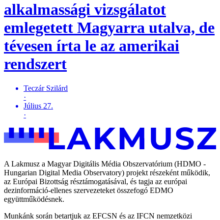
alkalmassági vizsgálatot
emlegetett Magyarra utalva, de
tévesen írta le az amerikai
rendszert
Teczár Szilárd
·
Július 27.
·
A Lakmusz a Magyar Digitális Média Obszervatórium (HDMO -
Hungarian Digital Media Observatory) projekt részeként működik,
az Európai Bizottság résztámogatásával, és tagja az európai
dezinformáció-ellenes szervezeteket összefogó EDMO
együttműködésnek.
Munkánk során betartjuk az EFCSN és az IFCN nemzetközi