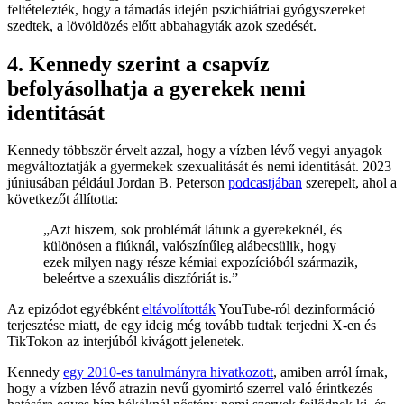
feltételezték, hogy a támadás idején pszichiátriai gyógyszereket
szedtek, a lövöldözés előtt abbahagyták azok szedését.
4. Kennedy szerint a csapvíz
befolyásolhatja a gyerekek nemi
identitását
Kennedy többször érvelt azzal, hogy a vízben lévő vegyi anyagok
megváltoztatják a gyermekek szexualitását és nemi identitását. 2023
júniusában például Jordan B. Peterson
podcastjában
szerepelt, ahol a
következőt állította:
„Azt hiszem, sok problémát látunk a gyerekeknél, és
különösen a fiúknál, valószínűleg alábecsülik, hogy
ezek milyen nagy része kémiai expozícióból származik,
beleértve a szexuális diszfóriát is.”
Az epizódot egyébként
eltávolították
YouTube-ról dezinformáció
terjesztése miatt, de egy ideig még tovább tudtak terjedni X-en és
TikTokon az interjúból kivágott jelenetek.
Kennedy
egy 2010-es tanulmányra hivatkozott
, amiben arról írnak,
hogy a vízben lévő atrazin nevű gyomirtó szerrel való érintkezés