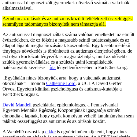
autizmussal diagnosztizált gyermekek növekvő számát a vakcinák
alkalmazásával.
Azonban az oltások és az autizmus közötti feltételezett összefüggést
semmilyen tudományos bizonyíték nem támasztja alá.
Az autizmussal diagnosztizáltak száma valóban emelkedett az elmúlt
évtizedekben, de ez főként a magasabb szintű tudatosságnak és az
állapot tágabb meghatározásának köszönhető. Egy kisebb mértékű
tényleges növekedés is történhetett az autizmus elterjedtségében, de
ezt olyan kockázati tényezők is magyarázhatják, mint az idősebb
szülők gyermekvállalása és a születés utáni komplikációk
hatékonyabb kezelése –
írta
tényellenőrzésében a FactCheck.org.
„Egyáltalán nincs bizonyíték arra, hogy a vakcinák autizmust
okoznának” – mondta
Catherine Lord
, a UCLA David Geffen
Orvosi Egyetem klinikai pszichológusa és autizmus-kutatója a
FactCheck.orgnak.
David Mandell
pszichiátriai epidemiológus, a Pennsylvaniai
Egyetem Mentális Egészség Központjának igazgatója szintén
elmondta a lapnak, hogy egyik komolyan vehető tanulmányban sem
találtak összefüggést az autizmus és az oltások között.
A WebMD orvosi lap
cikke
is egyértelműen kijelenti, hogy nincs