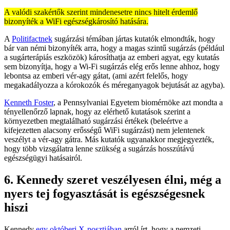
A valódi szakértők szerint mindenesetre nincs hitelt érdemlő
bizonyíték a WiFi egészségkárosító hatására.
A
Politifactnek
sugárzási témában jártas kutatók elmondták, hogy
bár van némi bizonyíték arra, hogy a magas szintű sugárzás (például
a sugárterápiás eszközök) károsíthatja az emberi agyat, egy kutatás
sem bizonyítja, hogy a Wi-Fi sugárzás elég erős lenne ahhoz, hogy
lebontsa az emberi vér-agy gátat, (ami azért felelős, hogy
megakadályozza a kórokozók és méreganyagok bejutását az agyba).
Kenneth Foster
, a Pennsylvaniai Egyetem biomérnöke azt mondta a
tényellenőrző lapnak, hogy az elérhető kutatások szerint a
környezetben megtalálható sugárzási értékek (beleértve a
kifejezetten alacsony erősségű WiFi sugárzást) nem jelentenek
veszélyt a vér-agy gátra. Más kutatók ugyanakkor megjegyezték,
hogy több vizsgálatra lenne szükség a sugárzás hosszútávú
egészségügyi hatásairól.
6. Kennedy szeret veszélyesen élni, még a
nyers tej fogyasztását is egészségesnek
hiszi
Kennedy
egy októberi X-posztjában
arról írt, hogy a nemzeti