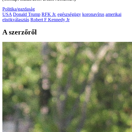
Politika/gazdaság
USA
Donald Trump
RFK Jr.
egészségügy
koronavírus
amerikai
elnökválasztás
Robert F Kennedy Jr
A szerzőről