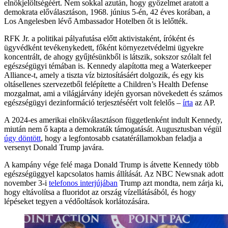
elnökjelöltségéért. Nem sokkal azután, hogy győzelmet aratott a
demokrata előválasztáson, 1968. június 5-én, 42 éves korában, a
Los Angelesben lévő Ambassador Hotelben őt is lelőtték.
RFK Jr. a politikai pályafutása előtt aktivistaként, íróként és
ügyvédként tevékenykedett, főként környezetvédelmi ügyekre
koncentrált, de ahogy gyűjtésünkből is látszik, sokszor szólalt fel
egészségügyi témában is. Kennedy alapította meg a Waterkeeper
Alliance-t, amely a tiszta víz biztosításáért dolgozik, és egy kis
oltásellenes szervezetből felépítette a Children’s Health Defense
mozgalmat, ami a világjárvány idején gyorsan növekedett és számos
egészségügyi dezinformáció terjesztéséért volt felelős –
írta
az AP.
A 2024-es amerikai elnökválasztáson függetlenként indult Kennedy,
miután nem ő kapta a demokraták támogatását. Augusztusban végül
úgy döntött
, hogy a legfontosabb csatatérállamokban feladja a
versenyt Donald Trump javára.
A kampány vége felé maga Donald Trump is átvette Kennedy több
egészségüggyel kapcsolatos hamis állítását. Az NBC Newsnak adott
november 3-i
telefonos interjújában
Trump azt mondta, nem zárja ki,
hogy eltávolítsa a fluoridot az ország vízellátásából, és hogy
lépéseket tegyen a védőoltások korlátozására.