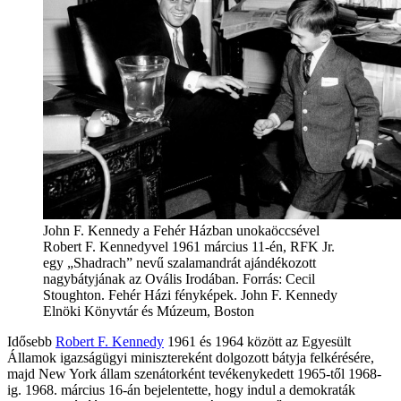
John F. Kennedy a Fehér Házban unokaöccsével
Robert F. Kennedyvel 1961 március 11-én, RFK Jr.
egy „Shadrach” nevű szalamandrát ajándékozott
nagybátyjának az Ovális Irodában. Forrás: Cecil
Stoughton. Fehér Házi fényképek. John F. Kennedy
Elnöki Könyvtár és Múzeum, Boston
Idősebb
Robert F. Kennedy
1961 és 1964 között az Egyesült
Államok igazságügyi minisztereként dolgozott bátyja felkérésére,
majd New York állam szenátorként tevékenykedett 1965-től 1968-
ig. 1968. március 16-án bejelentette, hogy indul a demokraták