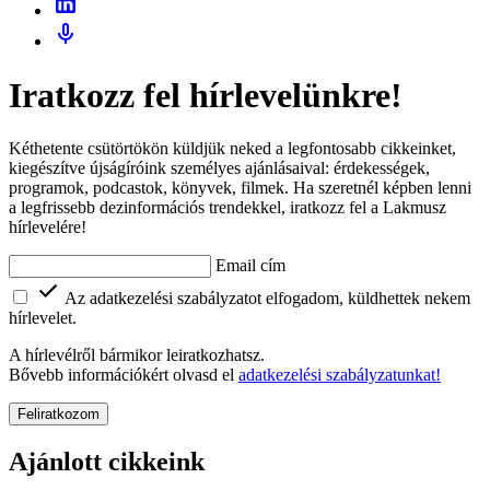
Iratkozz fel hírlevelünkre!
Kéthetente csütörtökön küldjük neked a legfontosabb cikkeinket,
kiegészítve újságíróink személyes ajánlásaival: érdekességek,
programok, podcastok, könyvek, filmek. Ha szeretnél képben lenni
a legfrissebb dezinformációs trendekkel, iratkozz fel a Lakmusz
hírlevelére!
Email cím
Az adatkezelési szabályzatot elfogadom, küldhettek nekem
hírlevelet.
A hírlevélről bármikor leiratkozhatsz.
Bővebb információkért olvasd el
adatkezelési szabályzatunkat!
Feliratkozom
Ajánlott cikkeink