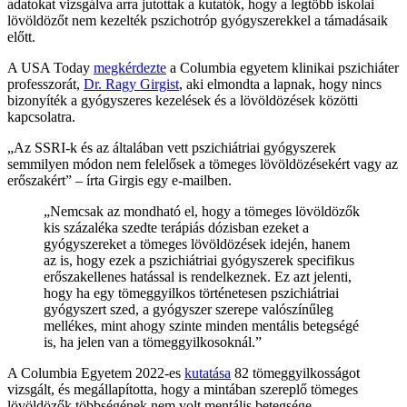
adatokat vizsgálva arra jutottak a kutatók, hogy a legtöbb iskolai
lövöldözőt nem kezelték pszichotróp gyógyszerekkel a támadásaik
előtt.
A USA Today
megkérdezte
a Columbia egyetem klinikai pszichiáter
professzorát,
Dr. Ragy Girgist
, aki elmondta a lapnak, hogy nincs
bizonyíték a gyógyszeres kezelések és a lövöldözések közötti
kapcsolatra.
„Az SSRI-k és az általában vett pszichiátriai gyógyszerek
semmilyen módon nem felelősek a tömeges lövöldözésekért vagy az
erőszakért” – írta Girgis egy e-mailben.
„Nemcsak az mondható el, hogy a tömeges lövöldözők
kis százaléka szedte terápiás dózisban ezeket a
gyógyszereket a tömeges lövöldözések idején, hanem
az is, hogy ezek a pszichiátriai gyógyszerek specifikus
erőszakellenes hatással is rendelkeznek. Ez azt jelenti,
hogy ha egy tömeggyilkos történetesen pszichiátriai
gyógyszert szed, a gyógyszer szerepe valószínűleg
mellékes, mint ahogy szinte minden mentális betegségé
is, ha jelen van a tömeggyilkosoknál.”
A Columbia Egyetem 2022-es
kutatása
82 tömeggyilkosságot
vizsgált, és megállapította, hogy a mintában szereplő tömeges
lövöldözők többségének nem volt mentális betegsége.