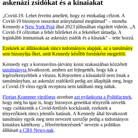
askenázi zsidókat és a kínaiakat
„Covid-19. Lehet érvelni amellett, hogy ez etnikailag célzott. A
Covid-19 bizonyos rasszokat aránytalanul megtámad” – mondta
Kennedy a
New York Post
által 2023 júliusában rögzített videón. „A
Covid-19 célzottan a fehér bőrűeket és a feketéket támadja. A
leginkább immunisak az askenázi zsidók és a kínaiak” – tette hozzá.
Ezeknek az állításoknak nincs tudományos alapjuk, az a tanulmány
sem bizonyítja őket, amit Kennedy később forrásként megjelölt.
Kennedy egy a koronavírus-járvány korai szakaszában közzétett
tanulmányra
hivatkozott, amiben azt fejtegették, hogy kik a
legérzékenyebbek a vírusra. Kifejezetten a kínaiakról nem írnak a
tanulmányban, az askenázi zsidókról pedig azt állapítják meg, hogy
a Covid-19 vírus egyik receptora nem található meg náluk.
Florian Krammer virológus
azonban
azt nyilatkozta a Politifactnek
,
hogy még ha igaz is, hogy bizonyos genetikai tényezők növelik
vagy csökkentik a Covid-fertőzés kockázatát, ezeknek a
tényezőknek nincs jelentős hatásuk. A Kennedy által hivatkozott
tanulmány egyik meg nem nevezett szerzője pedig a tudományos
kutatásra kártékony „ félreértelmezésnek” nevezte a politikus
állításait
a CBS News-nak
.