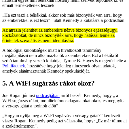
hatására egyes hím békáknál nőstény nemi szervek fejlődnek ki, és
emiatt terméketlenek lesznek.
„Ha ezt teszi a békákkal, akkor sok más bizonyíték van arra, hogy
az emberekkel is ezt teszi”– utalt Kennedy a kutatásra a podcastban.
Az atrazin jelenthet az emberekre nézve bizonyos egészségügyi
kockázatokat, de nincs bizonyíték arra, hogy hatással lenne az
érintettek szexuális és nemi identitására.
A biológiai különbségek miatt a hivatkozott tanulmány
megállapításai nem alkalmazhatók az emberekre. Ezt a békákról
szóló tanulmány vezető kutatója, Tyrone B. Hayes is megerősítette a
Politifactnek
, hozzátéve hogy jelenleg nincsenek olyan adatok,
amelyek alátámasztanák Kennedy spekulációját.
5. A WiFi sugárzás rákot okoz?
Joe Rogan júniusi
podcastjában
arról beszélt Kennedy, hogy „ a
WiFi sugárzás rákot, mobiltelefonos daganatokat okoz, és megnyitja
a vér-agy gátat a toxinok előtt” .
„Hogyan nyitja meg a Wi-Fi sugárzás a vér-agy gátat?” kérdezett
vissza Rogan, Kennedy pedig azt válaszolta, hogy: „Ez már túlmutat
a szakértelmemen”.