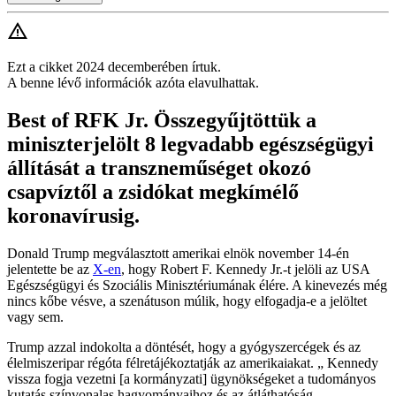
Ezt a cikket 2024 decemberében írtuk.
A benne lévő információk azóta elavulhattak.
Best of RFK Jr. Összegyűjtöttük a
miniszterjelölt 8 legvadabb egészségügyi
állítását a transzneműséget okozó
csapvíztől a zsidókat megkímélő
koronavírusig.
Donald Trump megválasztott amerikai elnök november 14-én
jelentette be az
X-en
, hogy Robert F. Kennedy Jr.-t jelöli az USA
Egészségügyi és Szociális Minisztériumának élére. A kinevezés még
nincs kőbe vésve, a szenátuson múlik, hogy elfogadja-e a jelöltet
vagy sem.
Trump azzal indokolta a döntését, hogy a gyógyszercégek és az
élelmiszeripar régóta félretájékoztatják az amerikaiakat. „ Kennedy
vissza fogja vezetni [a kormányzati] ügynökségeket a tudományos
kutatás színvonalas hagyományaihoz és az átláthatóság