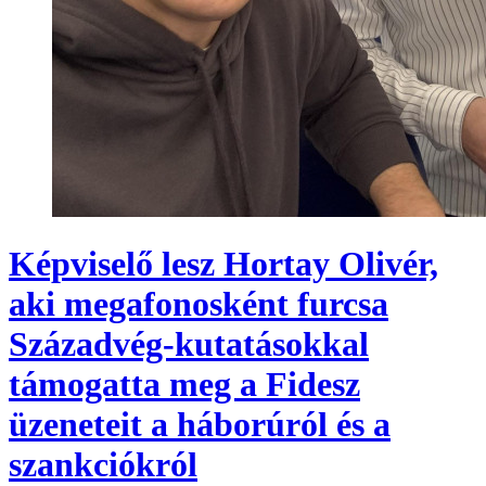
Képviselő lesz Hortay Olivér,
aki megafonosként furcsa
Századvég-kutatásokkal
támogatta meg a Fidesz
üzeneteit a háborúról és a
szankciókról