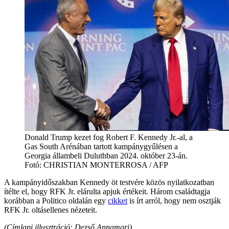
Donald Trump kezet fog Robert F. Kennedy Jr.-al, a
Gas South Arénában tartott kampánygyűlésen a
Georgia állambeli Duluthban 2024. október 23-án.
Fotó: CHRISTIAN MONTERROSA / AFP
A kampányidőszakban Kennedy öt testvére közös nyilatkozatban
ítélte el, hogy RFK Jr. elárulta apjuk értékeit. Három családtagja
korábban a Politico oldalán egy
cikket
is írt arról, hogy nem osztják
RFK Jr. oltásellenes nézeteit.
(Címlapi illusztráció: Dezső Annamari)