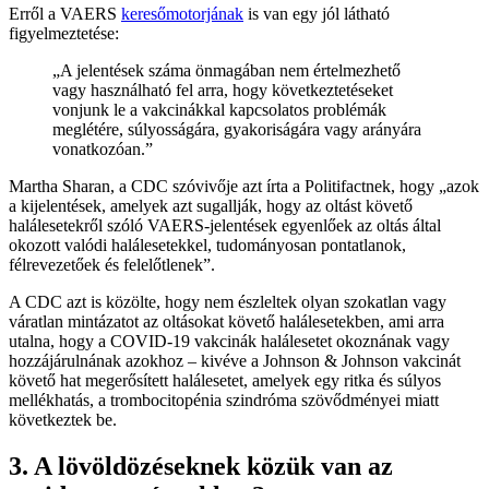
Erről a VAERS
keresőmotorjának
is van egy jól látható
figyelmeztetése:
„A jelentések száma önmagában nem értelmezhető
vagy használható fel arra, hogy következtetéseket
vonjunk le a vakcinákkal kapcsolatos problémák
meglétére, súlyosságára, gyakoriságára vagy arányára
vonatkozóan.”
Martha Sharan, a CDC szóvivője azt írta a Politifactnek, hogy „azok
a kijelentések, amelyek azt sugallják, hogy az oltást követő
halálesetekről szóló VAERS-jelentések egyenlőek az oltás által
okozott valódi halálesetekkel, tudományosan pontatlanok,
félrevezetőek és felelőtlenek”.
A CDC azt is közölte, hogy nem észleltek olyan szokatlan vagy
váratlan mintázatot az oltásokat követő halálesetekben, ami arra
utalna, hogy a COVID-19 vakcinák halálesetet okoznának vagy
hozzájárulnának azokhoz – kivéve a Johnson & Johnson vakcinát
követő hat megerősített halálesetet, amelyek egy ritka és súlyos
mellékhatás, a trombocitopénia szindróma szövődményei miatt
következtek be.
3. A lövöldözéseknek közük van az