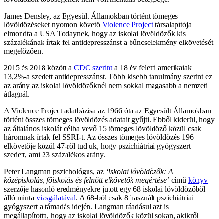
James Densley, az Egyesült Államokban történt tömeges
lövöldözéseket nyomon követő
Violence Project
társalapítója
elmondta a USA Todaynek, hogy az iskolai lövöldözők kis
százalékának írtak fel antidepresszánst a bűncselekmény elkövetését
megelőzően.
2015 és 2018 között a
CDC szerint
a 18 év feletti amerikaiak
13,2%-a szedett antidepresszánst. Több kisebb tanulmány szerint ez
az arány az iskolai lövöldözőknél nem sokkal magasabb a nemzeti
átlagnál.
A Violence Project adatbázisa az 1966 óta az Egyesült Államokban
történt összes tömeges lövöldözés adatait gyűjti. Ebből kiderül, hogy
az általános iskolát célba vevő 15 tömeges lövöldöző közül csak
háromnak írtak fel SSRI-t. Az összes tömeges lövöldözés 196
elkövetője közül 47-ről tudjuk, hogy pszichiátriai gyógyszert
szedett, ami 23 százalékos arány.
Peter Langman pszichológus, az
‘Iskolai lövöldözők: A
középiskolás, főiskolás és felnőtt elkövetők megértése’
című
könyv
szerzője hasonló eredményekre jutott egy 68 iskolai lövöldözőből
álló minta
vizsgálatával
. A 68-ból csak 8 használt pszichiátriai
gyógyszert a támadás idején. Langman ráadásul azt is
megállapította, hogy az iskolai lövöldözők közül sokan, akikről