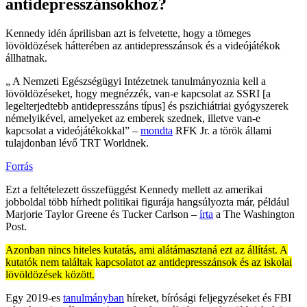
antidepresszánsokhoz?
Kennedy idén áprilisban azt is felvetette, hogy a tömeges
lövöldözések hátterében az antidepresszánsok és a videójátékok
állhatnak.
„ A Nemzeti Egészségügyi Intézetnek tanulmányoznia kell a
lövöldözéseket, hogy megnézzék, van-e kapcsolat az SSRI [a
legelterjedtebb antidepresszáns típus] és pszichiátriai gyógyszerek
némelyikével, amelyeket az emberek szednek, illetve van-e
kapcsolat a videójátékokkal” –
mondta
RFK Jr. a török állami
tulajdonban lévő TRT Worldnek.
Forrás
Ezt a feltételezett összefüggést Kennedy mellett az amerikai
jobboldal több hírhedt politikai figurája hangsúlyozta már, például
Marjorie Taylor Greene és Tucker Carlson –
írta
a The Washington
Post.
Azonban nincs hiteles kutatás, ami alátámasztaná ezt az állítást. A
kutatók nem találtak kapcsolatot az antidepresszánsok és az iskolai
lövöldözések között.
Egy 2019-es
tanulmányban
híreket, bírósági feljegyzéseket és FBI