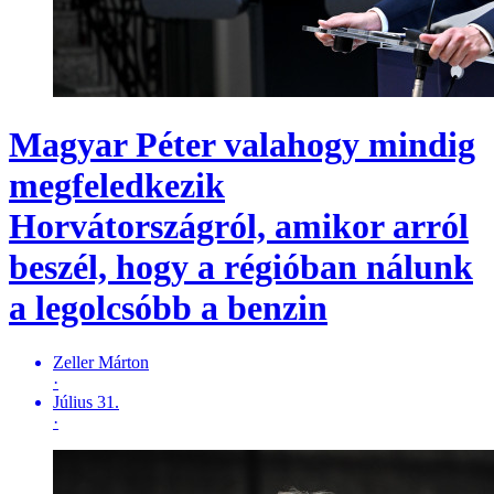
Magyar Péter valahogy mindig
megfeledkezik
Horvátországról, amikor arról
beszél, hogy a régióban nálunk
a legolcsóbb a benzin
Zeller Márton
·
Július 31.
·