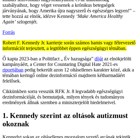
szabályaihoz, hogy véget vessenek a krónikus betegségek
járványának, hogy Amerika újra nagyszerű és egészséges legyen!” –
tette hozzá az elnök, idézve Kennedy
‘Make America Healthy
Again’
szlogenjét.
Forrás
Robert F. Kennedy Jr. karrierje során számos hamis vagy félrevezető
információt terjesztett, a legtöbbet éppen egészségügyi témában.
Ő kapta 2023-ban a Politifact „ Év hazugsága”
díját
az elnökjelölti
kampányáért, a Center for Countaring Digital Hate 2021-es
riportjában
pedig bekerült azon 12 oltásellenes karakter közé, akik a
témában keringő online dezinformáció majdnem kétharmadáért
felelősek.
Cikkünkben sorra vesszük RFK Jr. 8 legvadabb egészségügyi
dezinformációját, és bemutatjuk, milyen tények és tudományos
eredmények állnak szemben a miniszterjelölt hiedelmeivel.
1. Kennedy szerint az oltások autizmust
okoznak
Kennedyt sokan az oltásellenes mozgalom vezető arcának tekintik