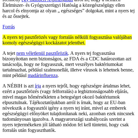
Élelmiszer- és Gyógyszerügyi Hatóság a közegészségügy ellen
harcol és elnyomja az olyan „ egészséges” dolgokat, mint a nyers tej
és az őssejtek.
Forrás
A nyers tej pasztőrözés vagy forralás nélküli fogyasztása valójában
komoly egészségügyi kockázatot jelenthet.
A tejet
nem véletlenül pasztőrözik
. A nyers tej fogyasztása
bizonyítottan nem biztonságos, az FDA és a CDC határozottan azt
tanácsolja, hogy ne fogyasszuk, mert veszélyes baktériumokat
tartalmazhat, például szalmonellát, illetve vírusok is lehetnek benne,
mint például
madárinfluenza
.
A NÉBIH is azt
írja
a nyers tejről, hogy egészségre ártalmas lehet,
ezért a pasztőrözés (vagy felforralás) a legbiztonságosabb eljárás,
mivel magas hőmérsékleten a betegséget okozó baktériumok
elpusztulnak. Tájékoztatójukban arról is írnak, hogy az EU-ban
növekszik a fogyasztói igény a nyers tej iránt, mivel az emberek
egészségügyi előnyöket tulajdonítanak neki, azonban ezek nincsnek
tudományosan igazolva. A magyarországi szabályozás szerint a
nyers tejtermékeken jól látható módon fel kell tüntetni, hogy csak
forralás után fogyaszthatók.