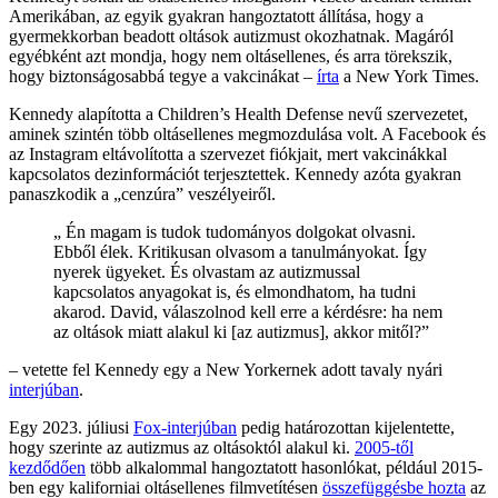
Amerikában, az egyik gyakran hangoztatott állítása, hogy a
gyermekkorban beadott oltások autizmust okozhatnak. Magáról
egyébként azt mondja, hogy nem oltásellenes, és arra törekszik,
hogy biztonságosabbá tegye a vakcinákat –
írta
a New York Times.
Kennedy alapította a Children’s Health Defense nevű szervezetet,
aminek szintén több oltásellenes megmozdulása volt. A Facebook és
az Instagram eltávolította a szervezet fiókjait, mert vakcinákkal
kapcsolatos dezinformációt terjesztettek. Kennedy azóta gyakran
panaszkodik a „cenzúra” veszélyeiről.
„ Én magam is tudok tudományos dolgokat olvasni.
Ebből élek. Kritikusan olvasom a tanulmányokat. Így
nyerek ügyeket. És olvastam az autizmussal
kapcsolatos anyagokat is, és elmondhatom, ha tudni
akarod. David, válaszolnod kell erre a kérdésre: ha nem
az oltások miatt alakul ki [az autizmus], akkor mitől?”
– vetette fel Kennedy egy a New Yorkernek adott tavaly nyári
interjúban
.
Egy 2023. júliusi
Fox-interjúban
pedig határozottan kijelentette,
hogy szerinte az autizmus az oltásoktól alakul ki.
2005-től
kezdődően
több alkalommal hangoztatott hasonlókat, például 2015-
ben egy kaliforniai oltásellenes filmvetítésen
összefüggésbe hozta
az