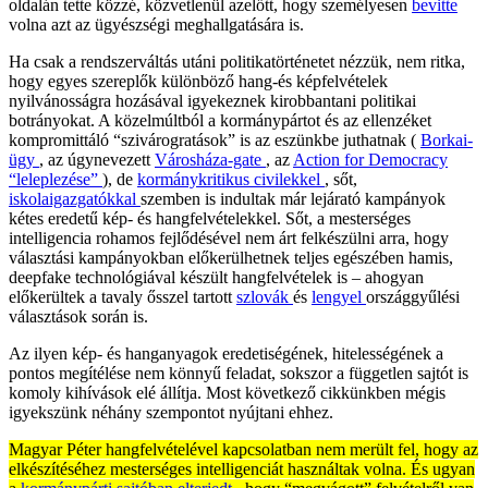
oldalán tette közzé, közvetlenül azelőtt, hogy személyesen
bevitte
volna azt az ügyészségi meghallgatására is.
Ha csak a rendszerváltás utáni politikatörténetet nézzük, nem ritka,
hogy egyes szereplők különböző hang-és képfelvételek
nyilvánosságra hozásával igyekeznek kirobbantani politikai
botrányokat. A közelmúltból a kormánypártot és az ellenzéket
kompromittáló “szivárogratások” is az eszünkbe juthatnak (
Borkai-
ügy
, az úgynevezett
Városháza-gate
, az
Action for Democracy
“leleplezése”
), de
kormánykritikus civilekkel
, sőt,
iskolaigazgatókkal
szemben is indultak már lejárató kampányok
kétes eredetű kép- és hangfelvételekkel. Sőt, a mesterséges
intelligencia rohamos fejlődésével nem árt felkészülni arra, hogy
választási kampányokban előkerülhetnek teljes egészében hamis,
deepfake technológiával készült hangfelvételek is – ahogyan
előkerültek a tavaly ősszel tartott
szlovák
és
lengyel
országgyűlési
választások során is.
Az ilyen kép- és hanganyagok eredetiségének, hitelességének a
pontos megítélése nem könnyű feladat, sokszor a független sajtót is
komoly kihívások elé állítja. Most következő cikkünkben mégis
igyekszünk néhány szempontot nyújtani ehhez.
Magyar Péter hangfelvételével kapcsolatban nem merült fel, hogy az
elkészítéséhez mesterséges intelligenciát használtak volna. És ugyan