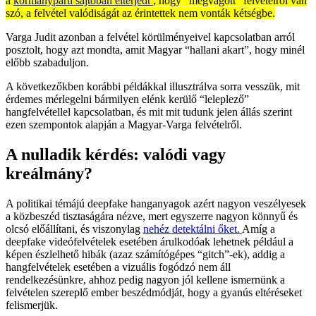
a
kormánypárti sajtóban elterjedt
, hogy “megvágott” felvételről van
szó, a felvétel valódiságát az érintettek nem vonták kétségbe.
Varga Judit azonban a felvétel körülményeivel kapcsolatban arról
posztolt, hogy azt mondta, amit Magyar “hallani akart”, hogy minél
előbb szabaduljon.
A következőkben korábbi példákkal illusztrálva sorra vesszük, mit
érdemes mérlegelni bármilyen elénk kerülő “leleplező”
hangfelvétellel kapcsolatban, és mit mit tudunk jelen állás szerint
ezen szempontok alapján a Magyar-Varga felvételről.
A nulladik kérdés: valódi vagy
kreálmány?
A politikai témájú deepfake hanganyagok azért nagyon veszélyesek
a közbeszéd tisztaságára nézve, mert egyszerre nagyon könnyű és
olcsó előállítani, és viszonylag
nehéz detektálni őket.
Amíg a
deepfake videófelvételek esetében árulkodóak lehetnek például a
képen észlelhető hibák (azaz számítógépes “gitch”-ek), addig a
hangfelvételek esetében a vizuális fogódzó nem áll
rendelkezésünkre, ahhoz pedig nagyon jól kellene ismernünk a
felvételen szereplő ember beszédmódját, hogy a gyanús eltéréseket
felismerjük.