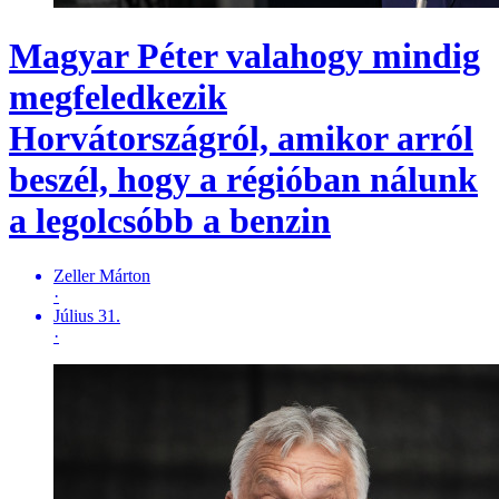
Magyar Péter valahogy mindig
megfeledkezik
Horvátországról, amikor arról
beszél, hogy a régióban nálunk
a legolcsóbb a benzin
Zeller Márton
·
Július 31.
·