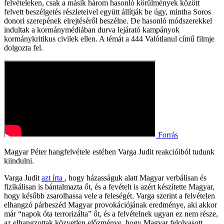
felvételeken, csak a másik három hasonló körülmények között
felvett beszélgetés részleteivel együtt állítják be úgy, mintha Soros
donori szerepének elrejtéséről beszélne. De hasonló módszerekkel
indultak a kormánymédiában durva lejárató kampányok
kormánykritikus civilek ellen. A témát a 444 Valótlanul című filmje
dolgozta fel.
Forrás
Magyar Péter hangfelvétele estében Varga Judit reakcióiból tudunk
kiindulni.
Varga Judit
azt írta
, hogy házasságuk alatt Magyar verbálisan és
fizikálisan is bántalmazta őt, és a fevételt is azért készítette Magyar,
hogy később zsarolhassa vele a feleségét. Varga szerint a felvételen
elhangzó párbeszéd Magyar provokációjának eredménye, aki akkor
már “napok óta terrorizálta” őt, és a felvételnek ugyan ez nem része,
az elhangzottak közvetlen előzménye, hogy Magyar felolvasott