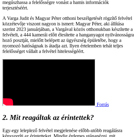
megúszhassa a felelősségre vonást a hamis információk
terjesztéséért.
A Varga Judit és Magyar Péter otthoni beszélgetését rögzítő felvétel
közzétevője viszont nagyon is ismert: Magyar Péter, aki állítása
szerint 2023 januárjában, a Vargával közös otthonukban készítette a
felvételt, a 444 kamerái előtt élesítette a hanganyagot nyilvánosságra
hozó posztját, mielőtt belépett az ügyészség épületébe, hogy a
nyomozó hatóságnak is átadja azt. Ilyen értelemben tehát teljes
felelősséget vállalt a felvétel hitelességéért.
Forrás
2. Mit reagáltak az érintettek?
Egy-egy leleplező felvétel megjelenése előbb-utóbb reagálásra
kényszeríti az érintetteket. Mindig érdemes utánanézni, mit