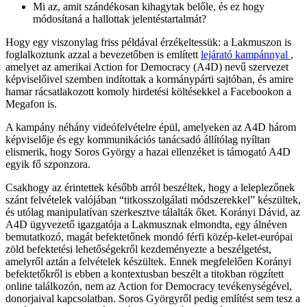
Mi az, amit szándékosan kihagytak belőle, és ez hogy
módosítaná a hallottak jelentéstartalmát?
Hogy egy viszonylag friss példával érzékeltessük: a Lakmuszon is
foglalkoztunk azzal a bevezetőben is említett
lejárató kampánnyal
,
amelyet az amerikai Action for Democracy (A4D) nevű szervezet
képviselőivel szemben indítottak a kormánypárti sajtóban, és amire
hamar rácsatlakozott komoly hirdetési költésekkel a Facebookon a
Megafon is.
A kampány néhány videófelvételre épül, amelyeken az A4D három
képviselője és egy kommunikációs tanácsadó állítólag nyíltan
elismerik, hogy Soros György a hazai ellenzéket is támogató A4D
egyik fő szponzora.
Csakhogy az érintettek később arról beszéltek, hogy a leleplezőnek
szánt felvételek valójában “titkosszolgálati módszerekkel” készültek,
és utólag manipulatívan szerkesztve tálalták őket. Korányi Dávid, az
A4D ügyvezető igazgatója a Lakmusznak elmondta, egy álnéven
bemutatkozó, magát befektetőnek mondó férfi közép-kelet-európai
zöld befektetési lehetőségekről kezdeményezte a beszélgetést,
amelyről aztán a felvételek készültek. Ennek megfelelően Korányi
befektetőkről is ebben a kontextusban beszélt a titokban rögzített
online találkozón, nem az Action for Democracy tevékenységével,
donorjaival kapcsolatban. Soros Györgyről pedig említést sem tesz a