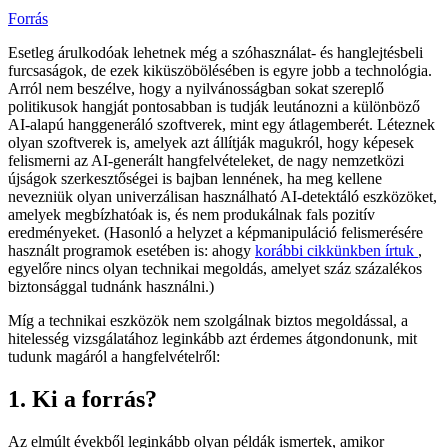
Forrás
Esetleg árulkodóak lehetnek még a szóhasználat- és hanglejtésbeli
furcsaságok, de ezek kiküszöbölésében is egyre jobb a technológia.
Arról nem beszélve, hogy a nyilvánosságban sokat szereplő
politikusok hangját pontosabban is tudják leutánozni a különböző
AI-alapú hanggeneráló szoftverek, mint egy átlagemberét. Léteznek
olyan szoftverek is, amelyek azt állítják magukról, hogy képesek
felismerni az AI-generált hangfelvételeket, de nagy nemzetközi
újságok szerkesztőségei is bajban lennének, ha meg kellene
nevezniük olyan univerzálisan használható AI-detektáló eszközöket,
amelyek megbízhatóak is, és nem produkálnak fals pozitív
eredményeket. (Hasonló a helyzet a képmanipuláció felismerésére
használt programok esetében is: ahogy
korábbi cikkünkben írtuk
,
egyelőre nincs olyan technikai megoldás, amelyet száz százalékos
biztonsággal tudnánk használni.)
Míg a technikai eszközök nem szolgálnak biztos megoldással, a
hitelesség vizsgálatához leginkább azt érdemes átgondonunk, mit
tudunk magáról a hangfelvételről:
1. Ki a forrás?
Az elmúlt évekből leginkább olyan példák ismertek, amikor