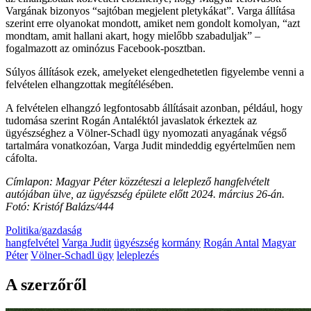
Vargának bizonyos “sajtóban megjelent pletykákat”. Varga állítása
szerint erre olyanokat mondott, amiket nem gondolt komolyan, “azt
mondtam, amit hallani akart, hogy mielőbb szabaduljak” –
fogalmazott az ominózus Facebook-posztban.
Súlyos állítások ezek, amelyeket elengedhetetlen figyelembe venni a
felvételen elhangzottak megítélésében.
A felvételen elhangzó legfontosabb állításait azonban, például, hogy
tudomása szerint Rogán Antaléktól javaslatok érkeztek az
ügyészséghez a Völner-Schadl ügy nyomozati anyagának végső
tartalmára vonatkozóan, Varga Judit mindeddig egyértelműen nem
cáfolta.
Címlapon: Magyar Péter közzéteszi a leleplező hangfelvételt
autójában ülve, az ügyészség épülete előtt 2024. március 26-án.
Fotó: Kristóf Balázs/444
Politika/gazdaság
hangfelvétel
Varga Judit
ügyészség
kormány
Rogán Antal
Magyar
Péter
Völner-Schadl ügy
leleplezés
A szerzőről