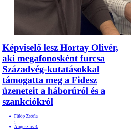
Képviselő lesz Hortay Olivér,
aki megafonosként furcsa
Századvég-kutatásokkal
támogatta meg a Fidesz
üzeneteit a háborúról és a
szankciókról
Fülöp Zsófia
·
Augusztus 3.