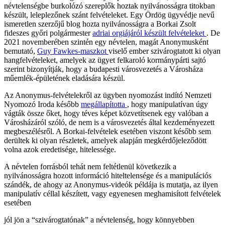
névtelenségbe burkolózó szereplők hoztak nyilvánosságra titokban
készült, leleplezőnek szánt felvételeket. Egy Ördög ügyvédje nevű
ismeretlen szerzőjű blog hozta nyilvánosságra a Borkai Zsolt
fideszes győri polgármester
adriai orgiájáról készült felvételeket
. De
2021 novemberében szintén egy névtelen, magát Anonymusként
bemutató,
Guy Fawkes-maszkot
viselő ember szivárogtatott ki olyan
hangfelvételeket, amelyek az ügyet felkaroló kormánypárti sajtó
szerint bizonyítják, hogy a budapesti városvezetés a Városháza
műemlék-épületének eladására készül.
Az Anonymus-felvételekről az ügyben nyomozást indító Nemzeti
Nyomozó Iroda később
megállapította
, hogy manipulatívan úgy
vágták össze őket, hogy téves képet közvetítsenek egy valóban a
Városházáról szóló, de nem is a városvezetés által kezdeményezett
megbeszélésről. A Borkai-felvételek esetében viszont később sem
derültek ki olyan részletek, amelyek alapján megkérdőjeleződött
volna azok eredetisége, hitelessége.
A névtelen forrásból tehát nem feltétlenül következik a
nyilvánosságra hozott információ hiteltelensége és a manipulációs
szándék, de ahogy az Anonymus-videók példája is mutatja, az ilyen
manipulatív céllal készített, vagy egyenesen meghamisított felvételek
esetében
jól jön a “szivárogtatónak” a névtelenség, hogy könnyebben