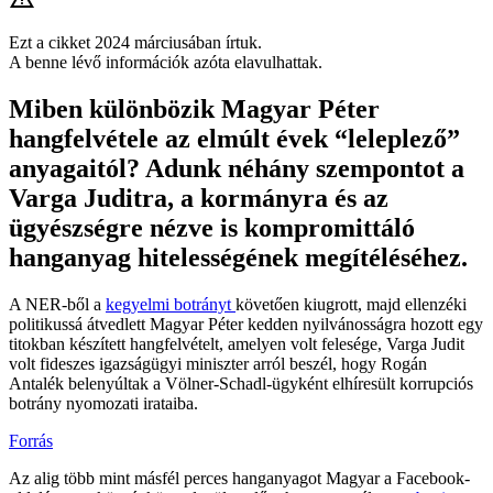
Ezt a cikket 2024 márciusában írtuk.
A benne lévő információk azóta elavulhattak.
Miben különbözik Magyar Péter
hangfelvétele az elmúlt évek “leleplező”
anyagaitól? Adunk néhány szempontot a
Varga Juditra, a kormányra és az
ügyészségre nézve is kompromittáló
hanganyag hitelességének megítéléséhez.
A NER-ből a
kegyelmi botrányt
követően kiugrott, majd ellenzéki
politikussá átvedlett Magyar Péter kedden nyilvánosságra hozott egy
titokban készített hangfelvételt, amelyen volt felesége, Varga Judit
volt fideszes igazságügyi miniszter arról beszél, hogy Rogán
Antalék belenyúltak a Völner-Schadl-ügyként elhíresült korrupciós
botrány nyomozati irataiba.
Forrás
Az alig több mint másfél perces hanganyagot Magyar a Facebook-