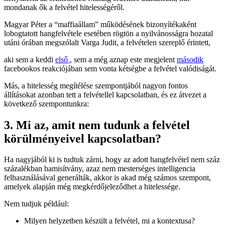
mondanak ők a felvétel hitelességéről.
Magyar Péter a “maffiaállam” működésének bizonyítékaként
lobogtatott hangfelvétele esetében rögtön a nyilvánosságra hozatal
utáni órában megszólalt Varga Judit, a felvételen szereplő érintett,
aki sem a keddi
első
, sem a még aznap este megjelent
második
facebookos reakciójában sem vonta kétségbe a felvétel valódiságát.
Más, a hitelesség megítélése szempontjából nagyon fontos
állításokat azonban tett a felvétellel kapcsolatban, és ez átvezet a
következő szempontunkra:
3. Mi az, amit nem tudunk a felvétel
körülményeivel kapcsolatban?
Ha nagyjából ki is tudtuk zárni, hogy az adott hangfelvétel nem száz
százalékban hamisítvány, azaz nem mesterséges intelligencia
felhasználásával generálták, akkor is akad még számos szempont,
amelyek alapján még megkérdőjeleződhet a hitelessége.
Nem tudjuk például:
Milyen helyzetben készült a felvétel, mi a kontextusa?