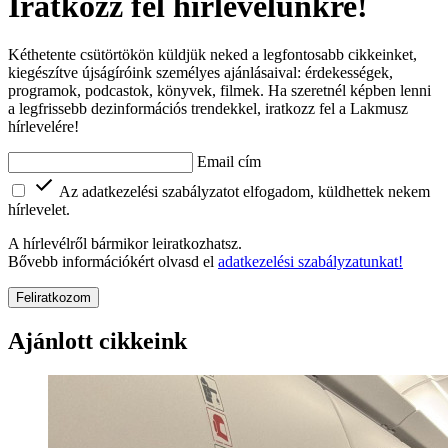
Iratkozz fel hírlevelünkre!
Kéthetente csütörtökön küldjük neked a legfontosabb cikkeinket,
kiegészítve újságíróink személyes ajánlásaival: érdekességek,
programok, podcastok, könyvek, filmek. Ha szeretnél képben lenni
a legfrissebb dezinformációs trendekkel, iratkozz fel a Lakmusz
hírlevelére!
Email cím
Az adatkezelési szabályzatot elfogadom, küldhettek nekem
hírlevelet.
A hírlevélről bármikor leiratkozhatsz.
Bővebb információkért olvasd el
adatkezelési szabályzatunkat!
Feliratkozom
Ajánlott cikkeink