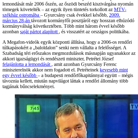
lemondását már 2006 őszén, az őszödi beszéd kiszivárgása nyomán
tömegek követelték – az egyik ilyen tüntetés torkollott az
MTV-
székház ostromába
– Gyurcsány csak évekkel később,
2009.
március 28-án
távozott kormányfői posztjáról egy hosszan elhúzódó
kormányválság következtében. Több mint három évvel később
azonban
saját pártot alapított
, és visszatért az országos politikába.
A Megafon-videók egyik központi állítása, hogy a 2006-os rendőri
túlkapásokért a „baloldalon” senki nem vállalta a felelősséget. A
Szabadság téri erőszakos megmozdulások másnapján ugyanakkor az
akkori igazságügyi és rendészeti miniszter, Petrétei József
felajánlotta a lemondását
, amit azonban Gyurcsány Ferenc
miniszterelnök akkor nem fogadott el. Petréteinek
kevesebb mint
egy évvel később
– a budapesti rendőrfőkapitánnyal együtt – mégis
távoznia kellett, miután napvilágot láttak a rendőri állomány több
tagjának bűncselekményei.