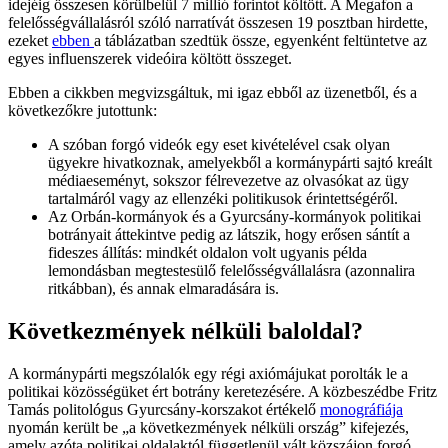
idejéig összesen körülbelül 7 millió forintot költött. A Megafon a
felelősségvállalásról szóló narratívát összesen 19 posztban hirdette,
ezeket
ebben
a táblázatban szedtük össze, egyenként feltüntetve az
egyes influenszerek videóira költött összeget.
Ebben a cikkben megvizsgáltuk, mi igaz ebből az üzenetből, és a
következőkre jutottunk:
A szóban forgó videók egy eset kivételével csak olyan
ügyekre hivatkoznak, amelyekből a kormánypárti sajtó kreált
médiaeseményt, sokszor félrevezetve az olvasókat az ügy
tartalmáról vagy az ellenzéki politikusok érintettségéről.
Az Orbán-kormányok és a Gyurcsány-kormányok politikai
botrányait áttekintve pedig az látszik, hogy erősen sántít a
fideszes állítás: mindkét oldalon volt ugyanis példa
lemondásban megtestesülő felelősségvállalásra (azonnalira
ritkábban), és annak elmaradására is.
Következmények nélküli baloldal?
A kormánypárti megszólalók egy régi axiómájukat porolták le a
politikai közösségüket ért botrány keretezésére. A közbeszédbe Fritz
Tamás politológus Gyurcsány-korszakot értékelő
monográfiája
nyomán került be „a következmények nélküli ország” kifejezés,
amely azóta politikai oldalaktól függetlenül vált közszájon forgó