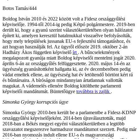
Botos Tamás/444
Boldog István 2010 és 2022 között volt a Fidesz országgyűlési
képviselője. 1994-től 2014-ig pedig Kétpó polgármestere. 2019-ben
derült ki, hogy a gyanú szerint választókerületében olyan hálózatot
épített ki, amelyen keresztül hatalmukkal visszaélve befolyásolták,
hogy mely települések jussanak EU-s fejlesztési támogatáshoz, és
azt hogyan használják fel. Az ügyről először 2019. október 2-án
Hadházy Ákos független képviselő
írt
. A bűncselekmények
megalapozott gyanúja miatt Boldog képviselői mentelmi jogát 2020.
április 6-án az országgyűlés felfüggesztette. 2020. május 14-én az
ügyészség gyanúsítottként hallgatta ki, az év decemberében pedig
vádat emeltek ellene, az ügyészség hat év letöltendő börtönt kért rá
és bűntársaira. A bíróságon mindannyian ártatlannak vallották
magukat. A vádemelés ellenére Boldog kitölthette parlamenti
képviselői mandátumát. Büntetőügye
továbbra is zajlik
.
Simonka György korrupciós ügye
Simonka György 2010-ben került be a parlamentbe a Fidesz-KDNP
országgyűlési képviselőjeként. 2014-ben újraválasztották, majd
2018-ban a Békés megyei egyéni választókerületben a legtöbb
szavazatot megszerezve harmadszor mandátumot szerzett. Pedig már
2016-ban nyomozás indult ellene EU-s és magyarországi