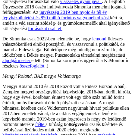
költségvetési forrásokkal való
visszaélés gyanújával
. A Legfőbb
Ügyészség 2018 őszén indítványozta Simonka mentelmi jogának
felfüggesztését. Az
ügyészség 2019-ben nyolc és fél év
fegyházbüntetést és 850 millió forintos vagyonelkobzást
kért rá,
amiért a vád szerint zöldség- és gyümölcstermelők által igényelhető
költségvetési
forrásokat csalt el
.
De Simonka csak 2022-ben jelentette be, hogy
lemond
fideszes
választókerületi elnöki posztjáról, és visszavonul a politikától, de
marad a Fidesz tagja. Büntetőpere még mindig nem zárult le, de
időközben a Békés megyei Pusztaottlaka társadalmi megbízatású
alpolgármester
e lett. (Simonka korrupciós ügyeiről a K-Monitor írt
részletes
összefoglalót
.)
Mengyi Roland, BAZ megye Voldemortja
Mengyi Roland 2010 és 2018 között volt a Fidesz Borsod-Abaúj-
Zemplén megyei országgyűlési képviselője. 2016-ban derült ki róla,
hogy egy évvel korábban érintett volt egy több száz millió forint
értékű, uniós forrásokat érintő pályázati csalásban. A magát
bűntársai körében csak Voldemort nagyúrnak hívató politikus ellen
2017-ben emeltek vádat, de a ciklus végéig ennek ellenére is
képviselő maradt. 2019-ben aztán jogerősen is négy év letöltendő
börtönbüntetésre
ítélte
a bíróság költségvetési csalás kísérlete és
befolyással üzérkedés miatt. 2020 elején megkezdte