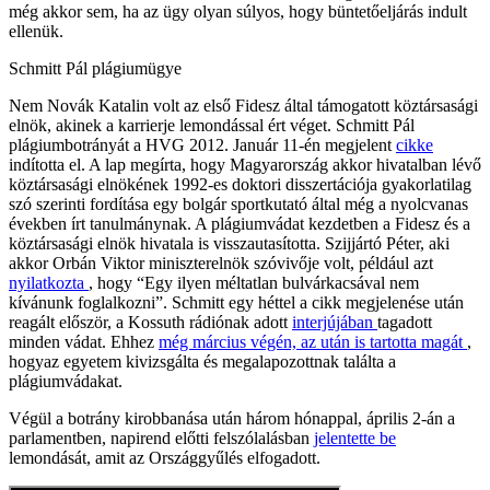
még akkor sem, ha az ügy olyan súlyos, hogy büntetőeljárás indult
ellenük.
Schmitt Pál plágiumügye
Nem Novák Katalin volt az első Fidesz által támogatott köztársasági
elnök, akinek a karrierje lemondással ért véget. Schmitt Pál
plágiumbotrányát a HVG 2012. Január 11-én megjelent
cikke
indította el. A lap megírta, hogy Magyarország akkor hivatalban lévő
köztársasági elnökének 1992-es doktori disszertációja gyakorlatilag
szó szerinti fordítása egy bolgár sportkutató által még a nyolcvanas
években írt tanulmánynak. A plágiumvádat kezdetben a Fidesz és a
köztársasági elnök hivatala is visszautasította. Szijjártó Péter, aki
akkor Orbán Viktor miniszterelnök szóvivője volt, például azt
nyilatkozta
, hogy “Egy ilyen méltatlan bulvárkacsával nem
kívánunk foglalkozni”. Schmitt egy héttel a cikk megjelenése után
reagált először, a Kossuth rádiónak adott
interjújában
tagadott
minden vádat. Ehhez
még március végén, az után is tartotta magát
,
hogyaz egyetem kivizsgálta és megalapozottnak találta a
plágiumvádakat.
Végül a botrány kirobbanása után három hónappal, április 2-án a
parlamentben, napirend előtti felszólalásban
jelentette be
lemondását, amit az Országgyűlés elfogadott.