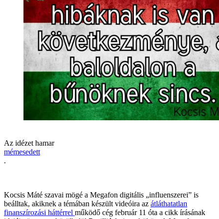
Az idézet hamar
mémesedett
.
Kocsis Máté szavai mögé a Megafon digitális „influenszerei” is
beálltak, akiknek a témában készült videóira az
átláthatatlan
finanszírozási háttérrel
működő cég február 11 óta a cikk írásának