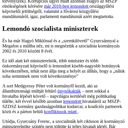
törvényszék). Korrupciós ügyei miatt azonban Hagyó az MSZP
elnökségének kérésére
már 2010-ben lemondott
országgyűlési
képviselői jelöltségről, valamint a fővárosi közgyűlési
mandátumáról, igaz, parlamenti mandátumát azért megtartotta.
Lemondó szocialista miniszterek
És ha már Hagyó Miklóssal és a „szemkilövető” Gyurcsánnyal a
Megafon a múltba néz, mi is megnéztük a szocialista kormányzás
2002 és 2010 közötti 8 évét.
Ez idő alatt két miniszterelnök, több miniszter és több
önkormányzati képviselő is lemondott kisebb-nagyobb botrányok
következtében, tehát nem állja meg a helyét az állítás, hogy a „náluk
soha semminek nem volt következménye”
A sort Medgyessy Péter volt kormányfő kezdi, aki az
állambiztonsági múltját feltáró
ügynökakták
– nem sokkal a
hivatalba lépését követő – napvilágra kerülését még politikailag
túlélte, két évvel később azonban
lemondott
hivataláról az MSZP-
SZDSZ kormány gazdaságpolitikai kudarcai, a koalíciós partnerek
közti és a párton belüli
konfliktusok miatt
.
Utódja, Gyurcsány Ferenc, a szocialisták két cikluson át kormányzó
miniszterelnöke szintén nem töltötte ki teljes hivatali idejét. Bár