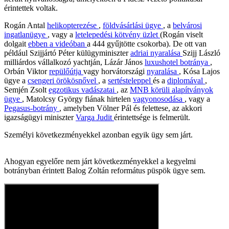
érintettek voltak.
Rogán Antal
helikopterezése
,
földvásárlási ügye
, a
belvárosi
ingatlanügye
, vagy a
letelepedési kötvény üzlet
(Rogán viselt
dolgait
ebben a videóban
a 444 gyűjtötte csokorba). De ott van
például Szijjártó Péter külügyminiszter
adriai nyaralása
Szijj László
milliárdos vállalkozó yachtján, Lázár János
luxushotel botránya
,
Orbán Viktor
repülőútja
vagy horvátországi
nyaralása
, Kósa Lajos
ügye a
csengeri örökösnővel
, a
sertésteleppel
és a
diplomával
,
Semjén Zsolt
egzotikus vadászatai
, az
MNB körüli alapítványok
ügye
, Matolcsy György fiának hirtelen
vagyonosodása
, vagy a
Pegasus-botrány
, amelyben Völner Pál és felettese, az akkori
igazságügyi miniszter
Varga Judit
érintettsége is felmerült.
Személyi következményekkel azonban egyik ügy sem járt.
Ahogyan egyelőre nem járt következményekkel a kegyelmi
botrányban érintett Balog Zoltán református püspök ügye sem.