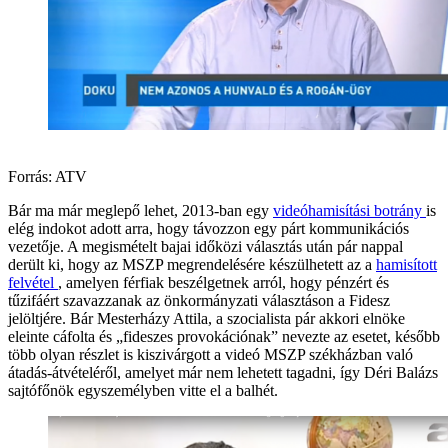
Forrás: ATV
Bár ma már meglepő lehet, 2013-ban egy
videóhamisítási botrány
is
elég indokot adott arra, hogy távozzon egy párt kommunikációs
vezetője. A megismételt bajai időközi választás után pár nappal
derült ki, hogy az MSZP megrendelésére készülhetett az a
hamisított
felvétel
, amelyen férfiak beszélgetnek arról, hogy pénzért és
tűzifáért szavazzanak az önkormányzati választáson a Fidesz
jelöltjére. Bár Mesterházy Attila, a szocialista pár akkori elnöke
eleinte cáfolta és „fideszes provokációnak” nevezte az esetet, később
több olyan részlet is kiszivárgott a videó MSZP székházban való
átadás-átvételéről, amelyet már nem lehetett tagadni, így Déri Balázs
sajtófőnök egyszemélyben vitte el a balhét.