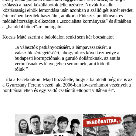
szólássá a hazai közállapotok jellemzésére. Novák Katalin
köztársasági elnök lemondása után azonban a szállóigét ismét eredeti
értelmében kezdték használni, amikor a Fideszes politikusok és
médiahátországuk elkezdett a „szocialista kormányzás” és általában
a „baloldal bűnei”-re mutogatni.
Kocsis Máté szerint a baloldalon senki sem kér bocsánatot
„a választók patkányozásáért, a lámpavasazásért, a
választók sértegetéséért, ahogy nincs következménye a
budapesti korrupciónak, a guruló dollároknak, az antifa
vérontásnak és lényegében semminek, ami kiderül
róluk ”
– írta a Facebookon. Majd hozzátette, hogy a baloldalt még ma is az
a Gyurcsány Ferenc vezeti, aki 2006-ban lovasrohamot vezényelt a
honfitársai ellen és egy zsidó családtól ellopott villában él”.