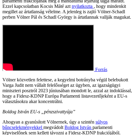
parlamenti frakciójának még a mandátuma lejártáig tagja maradt.
Ezzel kapcsolatban Kocsis Máté azt
nyilatkozta
, hogy mindenkit
megillet az ártatlanság vélelme. A jelenleg is zajló Völner-Schadl
perben Völner Pál és Schadl György is ártatlannak vallják magukat.
Forrás
Völner közvetlen felettese, a kegyelmi botrányba végül belebukott
Varga Judit nem vállalt felelősséget az ügyben, az igazságügyi
miniszteri posztról 2023 júniusában mondott le, azzal az indoklással,
hogy a Fidesz-KDNP Európa Parlamenti listavezetőjeként a EU-s
választásokra akar koncentrálni.
Boldog István EU-s „pénzszivattyúja”
Ahogyan a gyanúsított Völnernek, úgy a szintén
súlyos
bűncselekményekkel
megvádolt
Boldog István
parlamenti
képviselőnek sem kellett távozni a Fidesz-KDNP frakciójából.