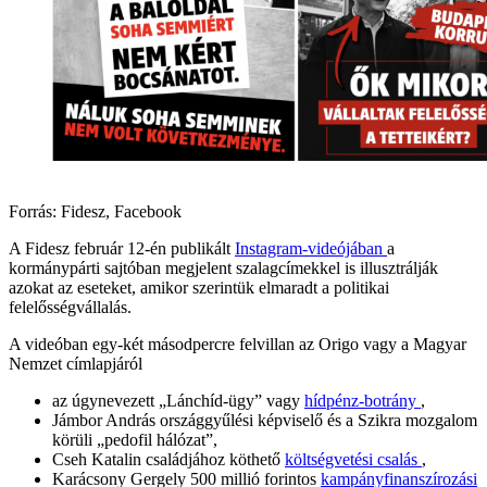
Forrás: Fidesz, Facebook
A Fidesz február 12-én publikált
Instagram-videójában
a
kormánypárti sajtóban megjelent szalagcímekkel is illusztrálják
azokat az eseteket, amikor szerintük elmaradt a politikai
felelősségvállalás.
A videóban egy-két másodpercre felvillan az Origo vagy a Magyar
Nemzet címlapjáról
az úgynevezett „Lánchíd-ügy” vagy
hídpénz-botrány
,
Jámbor András országgyűlési képviselő és a Szikra mozgalom
körüli „pedofil hálózat”,
Cseh Katalin családjához köthető
költségvetési csalás
,
Karácsony Gergely 500 millió forintos
kampányfinanszírozási