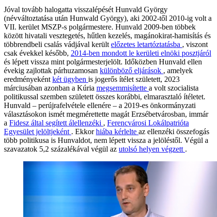
Jóval tovább halogatta visszalépését Hunvald György
(névváltoztatása után Hunwald György), aki 2002-től 2010-ig volt a
VII. kerület MSZP-s polgármestere. Hunvald 2009-ben többek
között hivatali vesztegetés, hűtlen kezelés, magánokirat-hamisítás és
többrendbeli csalás vádjával került
előzetes letartóztatásba
, viszont
csak évekkel később,
2014-ben mondott le kerületi elnöki posztjáról
és lépett vissza mint polgármesterjelölt. Időközben Hunvald ellen
évekig zajlottak párhuzamosan
különböző eljárások
, amelyek
eredményeként
két ügyben
is jogerős ítélet született, 2023
márciusában azonban a Kúria
megsemmisítette
a volt szocialista
politikussal szemben született összes korábbi, elmarasztaló ítéletet.
Hunvald – perújrafelvétele ellenére – a 2019-es önkormányzati
választásokon ismét megmérettette magát Erzsébetvárosban, immár
a
Fidesz által segített álellenzéki
,
Ferencvárosi Lokálpatrióta
Egyesület jelöltjeként
. Ekkor
hiába kérlelte
az ellenzéki összefogás
több politikusa is Hunvaldot, nem lépett vissza a jelöléstől. Végül a
szavazatok 5,2 százalékával végül az
utolsó helyen végzett
.