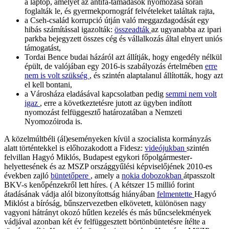
a laptop, amelyet az antifa-támadások nyomozása során
foglalták le, és gyermekpornográf felvételeket találtak rajta,
a Cseh-család korrupció útján való meggazdagodását egy
hibás számítással igazolták:
összeadták
az ugyanabba az ipari
parkba bejegyzett összes cég és vállalkozás által elnyert uniós
támogatást,
Tordai Bence budai házáról azt állítják, hogy engedély nélkül
épült, de valójában egy 2016-is szabályozás értelmében
erre
nem is volt szükség
, és szintén alaptalanul állították, hogy azt
el kell bontani,
a Városháza eladásával kapcsolatban pedig
semmi nem volt
igaz
, erre a következtetésre jutott az ügyben indított
nyomozást felfüggesztő határozatában a Nemzeti
Nyomozóiroda is.
A közelmúltbéli (ál)eseményeken kívül a szocialista kormányzás
alatt történtekkel is előhozakodott a Fidesz:
videójukban
szintén
felvillan Hagyó Miklós, Budapest egykori főpolgármester-
helyettesének és az MSZP országgyűlési képviselőjének 2010-es
években zajló
büntetőpere
, amely a
nokia dobozokban
átpasszolt
BKV-s kenőpénzekről lett híres. ( A kétszer 15 millió forint
átadásának vádja alól bizonyítottság hiányában
felmentette
Hagyó
Miklóst a bíróság, bűnszervezetben elkövetett, különösen nagy
vagyoni hátrányt okozó hűtlen kezelés és más bűncselekmények
vádjával azonban két év felfüggesztett börtönbüntetésre ítélte a