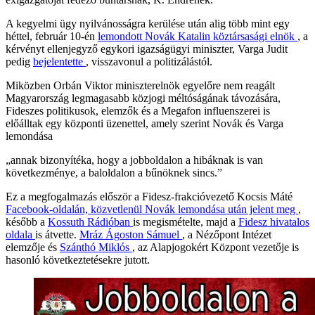
A kegyelmi ügy nyilvánosságra kerülése után alig több mint egy
héttel, február 10-én
lemondott Novák Katalin köztársasági elnök
, a
kérvényt ellenjegyző egykori igazságügyi miniszter, Varga Judit
pedig
bejelentette
, visszavonul a politizálástól.
Miközben Orbán Viktor miniszterelnök egyelőre nem reagált
Magyarország legmagasabb közjogi méltóságának távozására,
Fideszes politikusok, elemzők és a Megafon influenszerei is
előálltak egy központi üzenettel, amely szerint Novák és Varga
lemondása
„annak bizonyítéka, hogy a jobboldalon a hibáknak is van
következménye, a baloldalon a bűnöknek sincs.”
Ez a megfogalmazás először a Fidesz-frakcióvezető Kocsis Máté
Facebook-oldalán, közvetlenül Novák lemondása után jelent meg
,
később a
Kossuth Rádióban
is megismételte, majd a
Fidesz hivatalos
oldala
is átvette.
Mráz Ágoston Sámuel
, a Nézőpont Intézet
elemzője és
Szánthó Miklós
, az Alapjogokért Központ vezetője is
hasonló következtetésekre jutott.