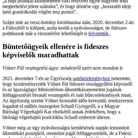
„a napi politikai küzdelemben való részvétel egyre nagyobb lelki
megterhelést jelent számára”, és hogy döntése egy „hosszabb ideje
tartó gondolkodás végére tesz pontot”.
Szájer már az eresz-botrány kirobbanása után, 2020. december 2-án
a Fideszből is kilépett, azóta kerüli a nyilvánosságot, de fideszes
politikusok már a visszatérése lehetőségét is
felvetették
.
Büntetőügyeik ellenére is fideszes
képviselők maradhattak
Völner Pál vesztegetési ügye: mindenről azért nem mondott le
2021. december 7-én az Ügyészség
sajtóközleményben
ismertette,
hogy kezdeményezték Völner Pál fideszes országgyűlési képviselő
és az Igazságügyi Minisztérium államtitkáramentelmi jogának
felfüggesztését hivatali vesztegetés és más bűncselekmények miatt.
Az ügyészség szerint Völner hosszabb időn keresztül, rendszeresen
fogadott el milliós összegeket Schadl Györgytől, a a Magyar
Bírósági Végrehajtói Kar elnökétől annak érdekében, hogy a
bírósági végrehajtói pozíciókba Schadl embereit ültesse.
Völner még az ügy nyilvánosságra kerülésének napján lemondott
államtitkári posztjáról, mentelmi jogát felfüggesztették, de a Fidesz