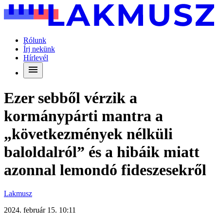
Rólunk
Írj nekünk
Hírlevél
Ezer sebből vérzik a
kormánypárti mantra a
„következmények nélküli
baloldalról” és a hibáik miatt
azonnal lemondó fideszesekről
Lakmusz
2024. február 15. 10:11