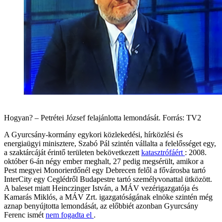
Hogyan? – Petrétei József felajánlotta lemondását. Forrás: TV2
A Gyurcsány-kormány egykori közlekedési, hírközlési és
energiaügyi minisztere, Szabó Pál szintén vállalta a felelősséget egy,
a szaktárcáját érintő területen bekövetkezett
katasztrófáért
: 2008.
október 6-án négy ember meghalt, 27 pedig megsérült, amikor a
Pest megyei Monorierdőnél egy Debrecen felől a fővárosba tartó
InterCity egy Ceglédről Budapestre tartó személyvonattal ütközött.
A baleset miatt Heinczinger István, a MÁV vezérigazgatója és
Kamarás Miklós, a MÁV Zrt. igazgatóságának elnöke szintén még
aznap benyújtotta lemondását, az előbbiét azonban Gyurcsány
Ferenc ismét
nem fogadta el
.