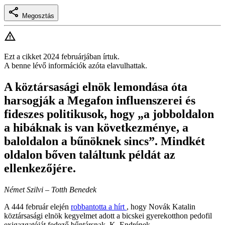
Megosztás
Ezt a cikket 2024 februárjában írtuk.
A benne lévő információk azóta elavulhattak.
A köztársasági elnök lemondása óta
harsogják a Megafon influenszerei és
fideszes politikusok, hogy „a jobboldalon
a hibáknak is van következménye, a
baloldalon a bűnöknek sincs”. Mindkét
oldalon bőven találtunk példát az
ellenkezőjére.
Német Szilvi – Totth Benedek
A 444 február elején
robbantotta a hírt
, hogy Novák Katalin
köztársasági elnök kegyelmet adott a bicskei gyerekotthon pedofil
exigazgatóját fedező bűntársnak, K. Endrének.