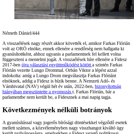
Németh Dániel/444
A visszaélések nagy részét akkor követték el, amikor Farkas Flórián
volt az ORÖ elnöke, ennek ellenére a rendőrség nem hallgatta ki
gyanúsítottként, ahhoz ugyanis a parlamentnek fel kellett volna
függeszteni a mentelmi jogát. A visszaélések híre ellenére a Fidesz
2017-ben
újra választási együttműködést kötött
a szintén Farkas
Flórián vezette Lungo Drommal. Orbán Viktor a lépést azzal
indokolta: amíg a Lungo Drom megválasztja Farkas Flóriánt
elnöknek, addig a Fidesz is bízik benne. A Nemzeti Adó- és
Vámhivatal (NAV) végül hét év után, 2022-ben,
bizonyítottság
hiányában megszüntette a nyomozás
t. Farkas Flórián, bár a
parlamentbe nem került be, a Fidesznek a mai napig tagja.
Következmények nélküli botrányok
A gyanúsítással vagy jogerős bírósági döntésekkel végződő esetek
mellett számos, a közvéleményben nagy visszhangot kiváltó ügy
került nyilvánosságra, amelyekben a Fidesz vezető politikusai