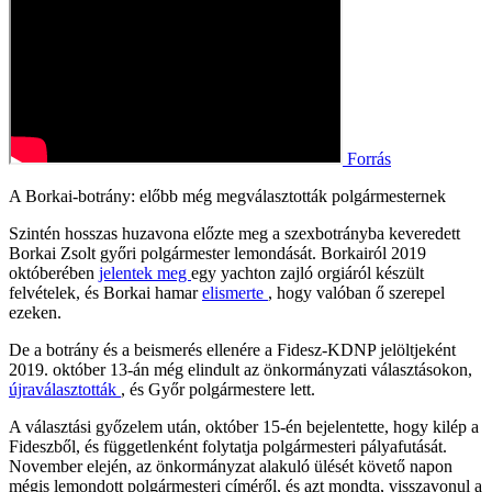
Forrás
A Borkai-botrány: előbb még megválasztották polgármesternek
Szintén hosszas huzavona előzte meg a szexbotrányba keveredett
Borkai Zsolt győri polgármester lemondását. Borkairól 2019
októberében
jelentek meg
egy yachton zajló orgiáról készült
felvételek, és Borkai hamar
elismerte
, hogy valóban ő szerepel
ezeken.
De a botrány és a beismerés ellenére a Fidesz-KDNP jelöltjeként
2019. október 13-án még elindult az önkormányzati választásokon,
újraválasztották
, és Győr polgármestere lett.
A választási győzelem után, október 15-én bejelentette, hogy kilép a
Fideszből, és függetlenként folytatja polgármesteri pályafutását.
November elején, az önkormányzat alakuló ülését követő napon
mégis lemondott polgármesteri címéről, és azt mondta, visszavonul a