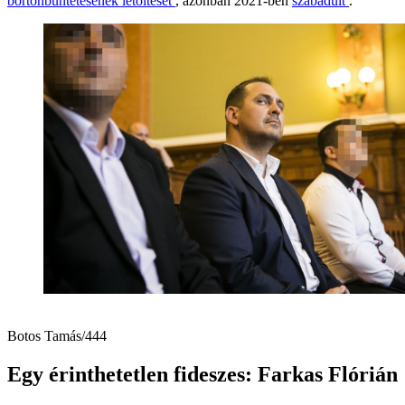
börtönbüntetésének letöltését
, azonban 2021-ben
szabadult
.
Botos Tamás/444
Egy érinthetetlen fideszes: Farkas Flórián