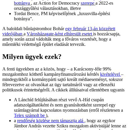
botránya
, az Action for Democracy
szerepe
a 2022-es
országgyűlési választásokban, illetve
Tordai Bence, PM képviselőjének „luxusvilla-építési
botránya”.
A baloldali bűnlajstromhoz Bohár
egy február 13-án közzétett
videójában
a
Városházagate-ként elhíresült esetet
is hozzácsapja,
amely során azzal vádolták meg a főváros vezetését, hogy a
műemléki védettségű épület eladását tervezik.
Milyen ügyek ezek?
A fenti ügyekben az a közös, hogy – a Karácsony-féle 99%
mozgalomhoz köthető kampányfinanszírozási kérdés
kivételével
–
mindegyikből a kormánypárti sajtó kreált médiaeseményt, sokszor
félrevezetve az olvasókat az ügy tartalmáról vagy az ellenzéki
politikusok érintettségéről. A cikkek állításaival ellentétben ugyanis
A Lánchíd felújításában részt vevő A-Híd csupán
adatszolgáltatóként és nem gyanúsítottként szerepel egy
számlagyárral kapcsolatos nyomozásban (erről részletesen a
Telex számolt be
),
a
rendőrség közlése nem támasztja alá
, hogy az egykor
Jámbor András vezette Szikra mozgalom aktivistájáé lenne az