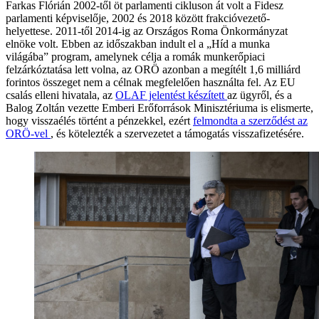
Farkas Flórián 2002-től öt parlamenti cikluson át volt a Fidesz
parlamenti képviselője, 2002 és 2018 között frakcióvezető-
helyettese. 2011-től 2014-ig az Országos Roma Önkormányzat
elnöke volt. Ebben az időszakban indult el a „Híd a munka
világába” program, amelynek célja a romák munkerőpiaci
felzárkóztatása lett volna, az ORÖ azonban a megítélt 1,6 milliárd
forintos összeget nem a célnak megfelelően használta fel. Az EU
csalás elleni hivatala, az
OLAF jelentést
készített
az ügyről, és a
Balog Zoltán vezette Emberi Erőforrások Minisztériuma is elismerte,
hogy visszaélés történt a pénzekkel, ezért
felmondta a szerződést az
ORÖ-vel
, és kötelezték a szervezetet a támogatás visszafizetésére.