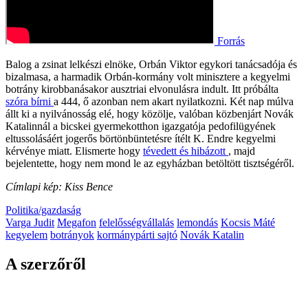
Forrás
Balog a zsinat lelkészi elnöke, Orbán Viktor egykori tanácsadója és
bizalmasa, a harmadik Orbán-kormány volt minisztere a kegyelmi
botrány kirobbanásakor ausztriai elvonulásra indult. Itt próbálta
szóra bírni
a 444, ő azonban nem akart nyilatkozni. Két nap múlva
állt ki a nyilvánosság elé, hogy közölje, valóban közbenjárt Novák
Katalinnál a bicskei gyermekotthon igazgatója pedofilügyének
eltussolásáért jogerős börtönbüntetésre ítélt K. Endre kegyelmi
kérvénye miatt. Elismerte hogy
tévedett és hibázott
, majd
bejelentette, hogy nem mond le az egyházban betöltött tisztségéről.
Címlapi kép: Kiss Bence
Politika/gazdaság
Varga Judit
Megafon
felelősségvállalás
lemondás
Kocsis Máté
kegyelem
botrányok
kormánypárti sajtó
Novák Katalin
A szerzőről