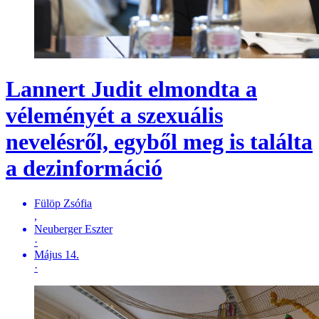
Lannert Judit elmondta a
véleményét a szexuális
nevelésről, egyből meg is találta
a dezinformáció
Fülöp Zsófia
,
Neuberger Eszter
·
Május 14.
·