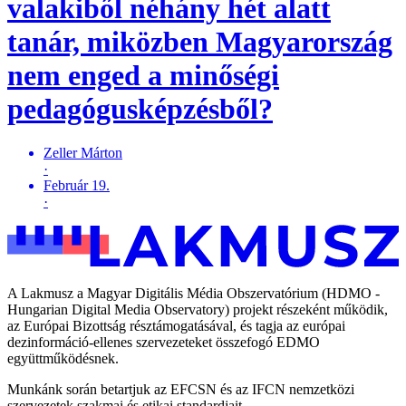
valakiből néhány hét alatt
tanár, miközben Magyarország
nem enged a minőségi
pedagógusképzésből?
Zeller Márton
·
Február 19.
·
A Lakmusz a Magyar Digitális Média Obszervatórium (HDMO -
Hungarian Digital Media Observatory) projekt részeként működik,
az Európai Bizottság résztámogatásával, és tagja az európai
dezinformáció-ellenes szervezeteket összefogó EDMO
együttműködésnek.
Munkánk során betartjuk az EFCSN és az IFCN nemzetközi
szervezetek szakmai és etikai standardjait.