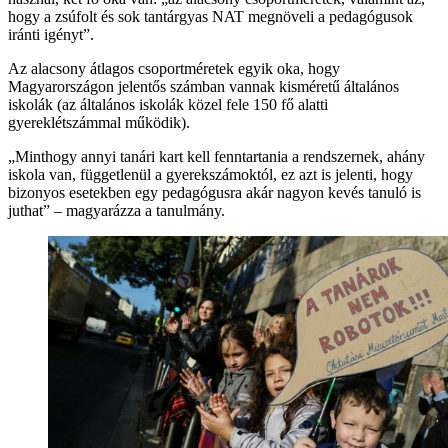
hogy a zsúfolt és sok tantárgyas NAT megnöveli a pedagógusok
iránti igényt”.
Az alacsony átlagos csoportméretek egyik oka, hogy
Magyarországon jelentős számban vannak kisméretű általános
iskolák (az általános iskolák közel fele 150 fő alatti
gyereklétszámmal működik).
„Minthogy annyi tanári kart kell fenntartania a rendszernek, ahány
iskola van, függetlenül a gyerekszámoktól, ez azt is jelenti, hogy
bizonyos esetekben egy pedagógusra akár nagyon kevés tanuló is
juthat” – magyarázza a tanulmány.