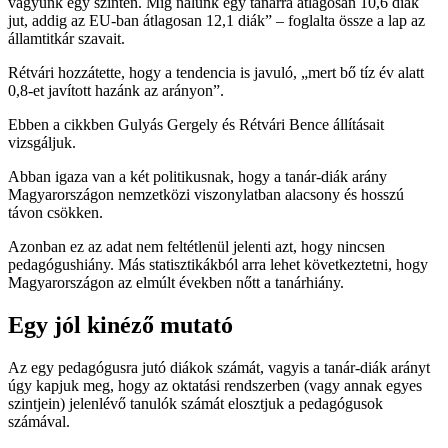
vagyunk egy szinten. Míg nálunk egy tanárra átlagosan 10,6 diák
jut, addig az EU-ban átlagosan 12,1 diák” – foglalta össze a lap az
államtitkár szavait.
Rétvári hozzátette, hogy a tendencia is javuló, „mert bő tíz év alatt
0,8-et javított hazánk az arányon”.
Ebben a cikkben Gulyás Gergely és Rétvári Bence állításait
vizsgáljuk.
Abban igaza van a két politikusnak, hogy a tanár-diák arány
Magyarországon nemzetközi viszonylatban alacsony és hosszú
távon csökken.
Azonban ez az adat nem feltétlenül jelenti azt, hogy nincsen
pedagógushiány. Más statisztikákból arra lehet következtetni, hogy
Magyarországon az elmúlt években nőtt a tanárhiány.
Egy jól kinéző mutató
Az egy pedagógusra jutó diákok számát, vagyis a tanár-diák arányt
úgy kapjuk meg, hogy az oktatási rendszerben (vagy annak egyes
szintjein) jelenlévő tanulók számát elosztjuk a pedagógusok
számával.