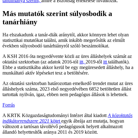
tanulmánya szerint,
amire a Bizottság értékelése hivatkozik.
Más mutatók szerint súlyosbodik a
tanárhiány
Ha elszakadunk a tanár-diák aránytól, akkor könnyen lehet olyan
statisztikai mutatókat találni, amik inkább megerősítik az elmúlt
években súlyosbodó tanárhiányról szóló beszámolókat.
A KSH 2016 óta negyedévente közli az üres álláshelyek számát az
oktatási szektorban (az adatok 2016-tól
itt,
2019-től
itt
találhatók).
Ebbe a statisztikába akkor kerül be egy megüresedett álláshely, ha a
munkáltató aktív lépéseket tesz a betöltésére.
Az oktatási szektorban határozottan emelkedő trendet mutat az üres
álláshelyek száma, 2023 első negyedévében 6852 betöltetlen állást
tartottak nyilván, igaz, ebben nem pedagógus állások is lehetnek.
Forrás
A KRTK Közgazdaságtudományi Intézet által kiadott
A közoktatás
indikátorrendszere 2021
kötet
egyik ábrája azt mutatja, hogyan
változott a tartósan távollévő pedagógusok helyett alkalmazott
állandó helyettesítők aránya 2011 és 2019 között.