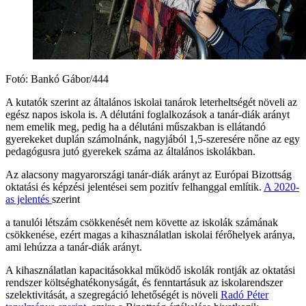
Fotó: Bankó Gábor/444
A kutatók szerint az általános iskolai tanárok leterheltségét növeli az
egész napos iskola is. A délutáni foglalkozások a tanár-diák arányt
nem emelik meg, pedig ha a délutáni műszakban is ellátandó
gyerekeket duplán számolnánk, nagyjából 1,5-szeresére nőne az egy
pedagógusra jutó gyerekek száma az általános iskolákban.
Az alacsony magyarországi tanár-diák arányt az Európai Bizottság
oktatási és képzési jelentései sem pozitív felhanggal említik.
A 2020-
as jelentés
szerint
a tanulói létszám csökkenését nem követte az iskolák számának
csökkenése, ezért magas a kihasználatlan iskolai férőhelyek aránya,
ami lehúzza a tanár-diák arányt.
A kihasználatlan kapacitásokkal működő iskolák rontják az oktatási
rendszer költséghatékonyságát, és fenntartásuk az iskolarendszer
szelektivitását, a szegregáció lehetőségét is növeli
Radó Péter