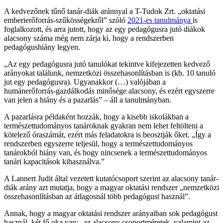
A kedvezőnek tűnő tanár-diák aránnyal a T-Tudok Zrt. „oktatási
emberierőforrás-szűkösségekről” szóló
2021-es tanulmánya
is
foglalkozott, és arra jutott, hogy az egy pedagógusra jutó diákok
alacsony száma még nem zárja ki, hogy a rendszerben
pedagógushiány legyen.
„Az egy pedagógusra jutó tanulókat tekintve kifejezetten kedvező
arányo­kat találunk, nemzetközi összehasonlításban is (kb. 10 tanuló
jut egy pedagógusra). Ugyanakkor (…) valójában a
humánerőforrás-gaz­dálkodás minősége alacsony, és ezért egyszerre
van jelen a hiány és a pazarlás” – áll a tanulmányban.
A pazarlásra példaként hozzák, hogy a kisebb iskolákban a
természettudományos tanároknak gyakran nem lehet feltölteni a
kötelező óraszámát, ezért más feladatokra is beosztják őket. „Így a
rendszerben egyszerre teljesül, hogy a természettudományos
tanárokból hiány van, és hogy nincsenek a természettudományos
tanári kapacitások kihasználva.”
A Lannert Judit által vezetett kutatócsoport szerint az alacsony tanár-
diák arány azt mutatja, hogy a magyar oktatási rendszer „nemzetközi
összehasonlításban az átlagosnál több pedagógust használ”.
Annak, hogy a magyar oktatási rendszer arányaiban sok pedagógust
használ, két fő oka van: „az alacsony csoportméretek, valamint az,