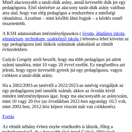
Minél alacsonyabb a tanár-diák arány, annál kevesebb diák jut egy
pedagógusra. Első ránézésre az alacsony tanár-diák arány valóban
arra utal, hogy van elég pedagógus a rendszerben a minőségi
oktatáshoz. Azonban – mint később látni fogjuk – a kérdés ennél
összetettebb.
A KSH adatsoraiban intézménytípusokra (
óvoda,
általános iskola,
gimnázium,
technikum,
szakképző iskola
) lebontva lehet követni az
egy pedagógusra jutó diákok számának alakulását az elmúlt
évtizedekben.
Gulyás Gergely arról beszélt, hogy ma több pedagógus jut adott
számú tanulóra, mint 10 vagy 20 évvel ezelőtt. Ez megfordítva azt
jelenti, hogy egyre kevesebb gyerek jut egy pedagógusra, vagyis
csökken a tanár-diák arány.
Ha a 2002/2003-as tanévtől a 2022/2023-as tanévig vizsgáljuk az
egy pedagógusra jutó tanulók számát, akkor az óvodán kívül
minden intézménytípusra igaz, hogy ma alacsonyabb az arányszám,
mint 10 vagy 20 éve (az óvodákban 2022-ben ugyanúgy 10,5 volt,
mint 2002-ben, 2012-höz képest viszont már van csökkenés).
Forrás
Az elmúlt néhány évben enyhe emelkedés is látszik, főleg a
technikumoknál, de a hosszabb távú trend Gulyás állításának