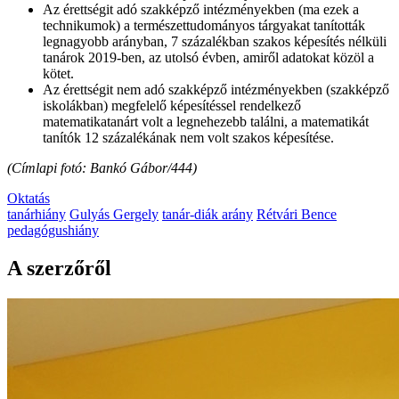
Az érettségit adó szakképző intézményekben (ma ezek a
technikumok) a természettudományos tárgyakat tanították
legnagyobb arányban, 7 százalékban szakos képesítés nélküli
tanárok 2019-ben, az utolsó évben, amiről adatokat közöl a
kötet.
Az érettségit nem adó szakképző intézményekben (szakképző
iskolákban) megfelelő képesítéssel rendelkező
matematikatanárt volt a legnehezebb találni, a matematikát
tanítók 12 százalékának nem volt szakos képesítése.
(Címlapi fotó: Bankó Gábor/444)
Oktatás
tanárhiány
Gulyás Gergely
tanár-diák arány
Rétvári Bence
pedagógushiány
A szerzőről