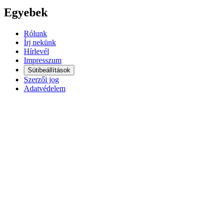
Egyebek
Rólunk
Írj nekünk
Hírlevél
Impresszum
Sütibeállítások
Szerzői jog
Adatvédelem