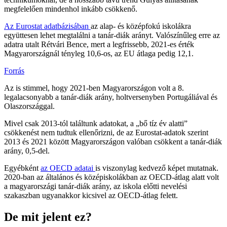
megfelelően mindenhol inkább csökkenő.
Az Eurostat adatbázisában
az alap- és középfokú iskolákra
együttesen lehet megtalálni a tanár-diák arányt. Valószínűleg erre az
adatra utalt Rétvári Bence, mert a legfrissebb, 2021-es érték
Magyarországnál tényleg 10,6-os, az EU átlaga pedig 12,1.
Forrás
Az is stimmel, hogy 2021-ben Magyarországon volt a 8.
legalacsonyabb a tanár-diák arány, holtversenyben Portugáliával és
Olaszországgal.
Mivel csak 2013-tól találtunk adatokat, a „bő tíz év alatti”
csökkenést nem tudtuk ellenőrizni, de az Eurostat-adatok szerint
2013 és 2021 között Magyarországon valóban csökkent a tanár-diák
arány, 0,5-del.
Egyébként
az OECD adatai
is viszonylag kedvező képet mutatnak.
2020-ban az általános és középiskolákban az OECD-átlag alatt volt
a magyarországi tanár-diák arány, az iskola előtti nevelési
szakaszban ugyanakkor kicsivel az OECD-átlag felett.
De mit jelent ez?