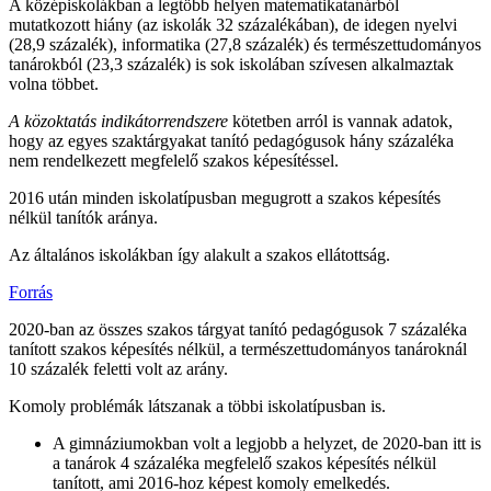
A középiskolákban a legtöbb helyen matematikatanárból
mutatkozott hiány (az iskolák 32 százalékában), de idegen nyelvi
(28,9 százalék), informatika (27,8 százalék) és természettudományos
tanárokból (23,3 százalék) is sok iskolában szívesen alkalmaztak
volna többet.
A közoktatás indikátorrendszere
kötetben arról is vannak adatok,
hogy az egyes szaktárgyakat tanító pedagógusok hány százaléka
nem rendelkezett megfelelő szakos képesítéssel.
2016 után minden iskolatípusban megugrott a szakos képesítés
nélkül tanítók aránya.
Az általános iskolákban így alakult a szakos ellátottság.
Forrás
2020-ban az összes szakos tárgyat tanító pedagógusok 7 százaléka
tanított szakos képesítés nélkül, a természettudományos tanároknál
10 százalék feletti volt az arány.
Komoly problémák látszanak a többi iskolatípusban is.
A gimnáziumokban volt a legjobb a helyzet, de 2020-ban itt is
a tanárok 4 százaléka megfelelő szakos képesítés nélkül
tanított, ami 2016-hoz képest komoly emelkedés.