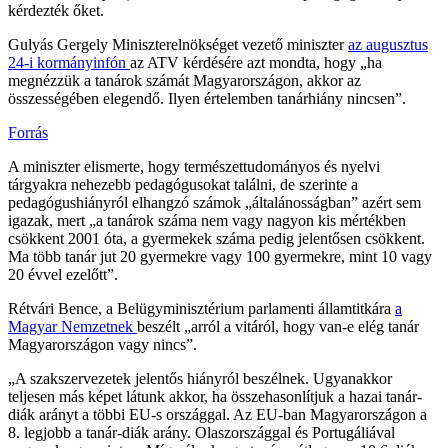
kérdezték őket.
Gulyás Gergely Miniszterelnökséget vezető miniszter
az augusztus
24-i kormányinfón
az ATV kérdésére azt mondta, hogy „ha
megnézzük a tanárok számát Magyarországon, akkor az
összességében elegendő. Ilyen értelemben tanárhiány nincsen”.
Forrás
A miniszter elismerte, hogy természettudományos és nyelvi
tárgyakra nehezebb pedagógusokat találni, de szerinte a
pedagógushiányról elhangzó számok „általánosságban” azért sem
igazak, mert „a tanárok száma nem vagy nagyon kis mértékben
csökkent 2001 óta, a gyermekek száma pedig jelentősen csökkent.
Ma több tanár jut 20 gyermekre vagy 100 gyermekre, mint 10 vagy
20 évvel ezelőtt”.
Rétvári Bence, a Belügyminisztérium parlamenti államtitkára
a
Magyar Nemzetnek
beszélt „arról a vitáról, hogy van-e elég tanár
Magyarországon vagy nincs”.
„A szakszervezetek jelentős hiányról beszélnek. Ugyanakkor
teljesen más képet látunk akkor, ha összehasonlítjuk a hazai tanár-
diák arányt a többi EU-s országgal. Az EU-ban Magyarországon a
8. legjobb a tanár-diák arány. Olaszországgal és Portugáliával