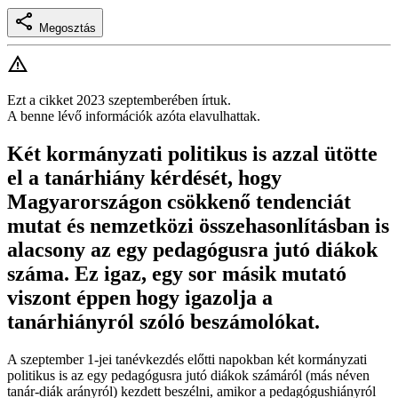
Megosztás
Ezt a cikket 2023 szeptemberében írtuk.
A benne lévő információk azóta elavulhattak.
Két kormányzati politikus is azzal ütötte
el a tanárhiány kérdését, hogy
Magyarországon csökkenő tendenciát
mutat és nemzetközi összehasonlításban is
alacsony az egy pedagógusra jutó diákok
száma. Ez igaz, egy sor másik mutató
viszont éppen hogy igazolja a
tanárhiányról szóló beszámolókat.
A szeptember 1-jei tanévkezdés előtti napokban két kormányzati
politikus is az egy pedagógusra jutó diákok számáról (más néven
tanár-diák arányról) kezdett beszélni, amikor a pedagógushiányról