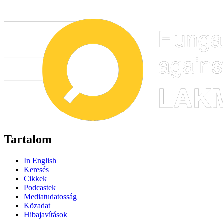
Tartalom
In English
Keresés
Cikkek
Podcastek
Mediatudatosság
Közadat
Hibajavítások