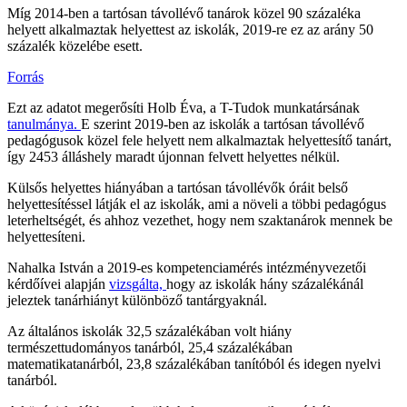
Míg 2014-ben a tartósan távollévő tanárok közel 90 százaléka
helyett alkalmaztak helyettest az iskolák, 2019-re ez az arány 50
százalék közelébe esett.
Forrás
Ezt az adatot megerősíti Holb Éva, a T-Tudok munkatársának
tanulmánya.
E szerint 2019-ben az iskolák a tartósan távollévő
pedagógusok közel fele helyett nem alkalmaztak helyettesítő tanárt,
így 2453 álláshely maradt újonnan felvett helyettes nélkül.
Külsős helyettes hiányában a tartósan távollévők óráit belső
helyettesítéssel látják el az iskolák, ami a növeli a többi pedagógus
leterheltségét, és ahhoz vezethet, hogy nem szaktanárok mennek be
helyettesíteni.
Nahalka István a 2019-es kompetenciamérés intézményvezetői
kérdőívei alapján
vizsgálta,
hogy az iskolák hány százalékánál
jeleztek tanárhiányt különböző tantárgyaknál.
Az általános iskolák 32,5 százalékában volt hiány
természettudományos tanárból, 25,4 százalékában
matematikatanárból, 23,8 százalékában tanítóból és idegen nyelvi
tanárból.