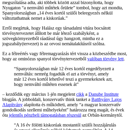
megszólalása adta, aki többek között azzal bizonyította, hogy
Nyugaton “a nemváltó műtétek őrülete” tombol, hogy azt mondta,
Spanyolországban „14 éves kortól szülői beleegyezés nélkül
változtathatnak nemet a kiskorúak.”
Erről megírtuk, hogy Halász egy társadalmi vitára bocsátott
törvénytervezetet állított be már létező szabályként, a
szövegkörnyezetből ráadásul úgy hangzott, mintha ez a
jogszabály(tervezet) is az orvosi nemátalakításról szólna.
Ez a félreértés vagy félremagyarázás tért vissza a közbeszédbe most,
hogy az ominózus spanyol törvénytervezetből
valóban törvény lett
.
“Spanyolországban már 12 éves kortól engedélyezett a
nemváltás: nemrég fogadták el azt a törvényt, amely
már 12 éves kortól lehetővé teszi a gyermekeknek azt,
hogy nemváltó műtéten essenek át”
– kezdődik egy március 1-jén megjelent
cikk
a
Danube Institute
blogján. A jobboldali, konzervatív think tanket a
Batthyány Lajos
Alapítvány
alapította és működteti, amely “a magyar konzervatív
gondolkodás szellemi műhelyeként” határozza meg magát, és évek
óta
jelentős pénzbeli támogatásban részesül
az Orbán-kormánytól.
“A 16 év fölötti kiskorúak mostantól szülői hozzájárulás