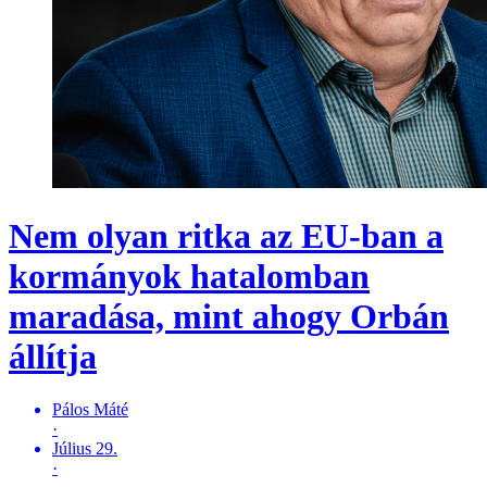
Nem olyan ritka az EU-ban a
kormányok hatalomban
maradása, mint ahogy Orbán
állítja
Pálos Máté
·
Július 29.
·