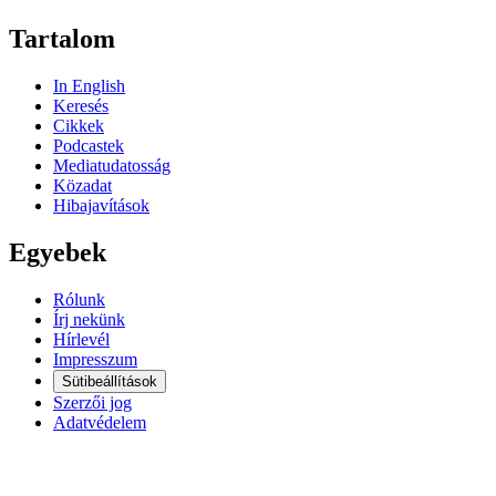
Tartalom
In English
Keresés
Cikkek
Podcastek
Mediatudatosság
Közadat
Hibajavítások
Egyebek
Rólunk
Írj nekünk
Hírlevél
Impresszum
Sütibeállítások
Szerzői jog
Adatvédelem