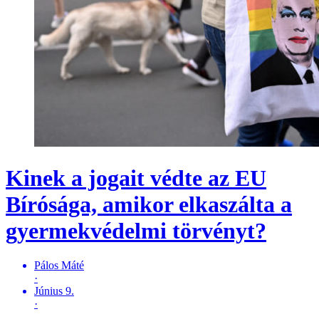
Kinek a jogait védte az EU
Bírósága, amikor elkaszálta a
gyermekvédelmi törvényt?
Pálos Máté
·
Június 9.
·