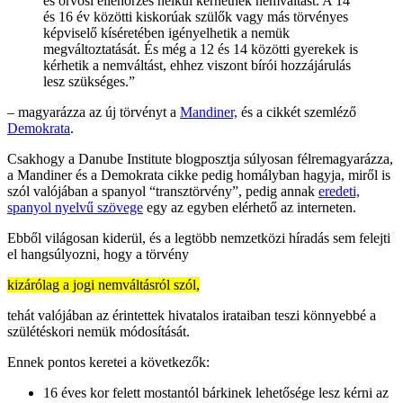
és orvosi ellenőrzés nélkül kérhetnek nemváltást. A 14
és 16 év közötti kiskorúak szülők vagy más törvényes
képviselő kíséretében igényelhetik a nemük
megváltoztatását. És még a 12 és 14 közötti gyerekek is
kérhetik a nemváltást, ehhez viszont bírói hozzájárulás
lesz szükséges.”
– magyarázza az új törvényt a
Mandiner,
és a cikkét szemléző
Demokrata
.
Csakhogy a Danube Institute blogposztja súlyosan félremagyarázza,
a Mandiner és a Demokrata cikke pedig homályban hagyja, miről is
szól valójában a spanyol “transztörvény”, pedig annak
eredeti,
spanyol nyelvű szövege
egy az egyben elérhető az interneten.
Ebből világosan kiderül, és a legtöbb nemzetközi híradás sem felejti
el hangsúlyozni, hogy a törvény
kizárólag a jogi nemváltásról szól,
tehát valójában az érintettek hivatalos irataiban teszi könnyebbé a
szülétéskori nemük módosítását.
Ennek pontos keretei a következők:
16 éves kor felett mostantól bárkinek lehetősége lesz kérni az