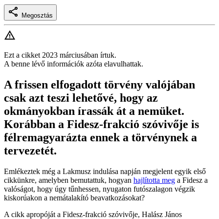
Megosztás
Ezt a cikket 2023 márciusában írtuk.
A benne lévő információk azóta elavulhattak.
A frissen elfogadott törvény valójában
csak azt teszi lehetővé, hogy az
okmányokban írassák át a nemüket.
Korábban a Fidesz-frakció szóvivője is
félremagyarázta ennek a törvénynek a
tervezetét.
Emlékeztek még a Lakmusz indulása napján megjelent egyik első
cikkünkre, amelyben bemutattuk, hogyan
hajlította meg
a Fidesz a
valóságot, hogy úgy tűnhessen, nyugaton futószalagon végzik
kiskorúakon a nemátalakító beavatkozásokat?
A cikk apropóját a Fidesz-frakció szóvivője, Halász János