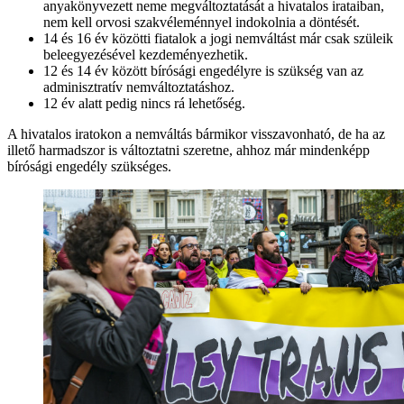
anyakönyvezett neme megváltoztatását a hivatalos irataiban,
nem kell orvosi szakvéleménnyel indokolnia a döntését.
14 és 16 év közötti fiatalok a jogi nemváltást már csak szüleik
beleegyezésével kezdeményezhetik.
12 és 14 év között bírósági engedélyre is szükség van az
adminisztratív nemváltoztatáshoz.
12 év alatt pedig nincs rá lehetőség.
A hivatalos iratokon a nemváltás bármikor visszavonható, de ha az
illető harmadszor is változtatni szeretne, ahhoz már mindenképp
bírósági engedély szükséges.