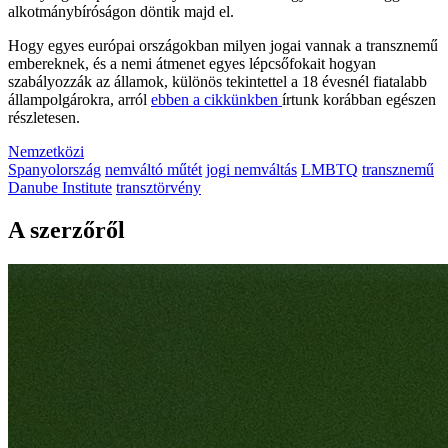
alkotmánybíróságon döntik majd el.
Hogy egyes európai országokban milyen jogai vannak a transznemű
embereknek, és a nemi átmenet egyes lépcsőfokait hogyan
szabályozzák az államok, különös tekintettel a 18 évesnél fiatalabb
állampolgárokra, arról
ebben a cikkünkben
írtunk korábban egészen
részletesen.
Nemzetközi
Spanyolország
nemváltó műtét
jogi nemváltás
LMBTQ
transznemű
Danube Institute
transztörvény
A szerzőről