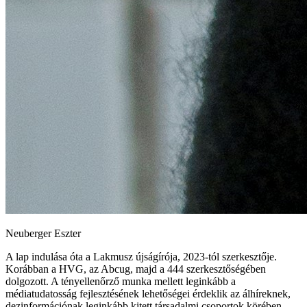
Neuberger Eszter
A lap indulása óta a Lakmusz újságírója, 2023-tól szerkesztője.
Korábban a HVG, az Abcug, majd a 444 szerkesztőségében
dolgozott. A tényellenőrző munka mellett leginkább a
médiatudatosság fejlesztésének lehetőségei érdeklik az álhíreknek,
dezinformációnak leginkább kitett társadalmi csoportok körében.