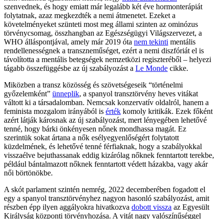
szenvednek, és hogy emiatt már legalább két éve hormonterápiát
folytatnak, azaz megkezdték a nemi átmenetet. Ezeket a
követelményeket szünteti most meg állami szinten az ominózus
törvénycsomag, összhangban az Egészségügyi Világszervezet, a
WHO álláspontjával, amely már 2019 óta
nem tekinti
mentális
rendellenességnek a transzneműséget, ezért a nemi diszfóriát el is
távolította a mentális betegségek nemzetközi regiszteréből – helyezi
tágabb összefüggésbe az új szabályozást a
Le Monde
cikke.
Miközben a transz közösség és szövetségeseik “történelmi
győzelemként”
ünneplik
, a spanyol transztörvény heves vitákat
váltott ki a társadalomban. Nemcsak konzervatív oldalról, hanem a
feminista mozgalom irányából is
érték
komoly kritikák. Ezek főként
azért látják károsnak az új szabályozást, mert lényegében lehetővé
tenné, hogy bárki önkényesen nőnek mondhassa magát. Ez
szerintük sokat ártana a nők esélyegyenlőségért folytatott
küzdelmének, és lehetővé tenné férfiaknak, hogy a szabályokkal
visszaélve bejuthassanak eddig kizárólag nőknek fenntartott terekbe,
például bántalmazott nőknek fenntartott védett házakba, vagy akár
női börtönökbe.
A skót parlament szintén nemrég, 2022 decemberében fogadott el
egy a spanyol transztörvényhez nagyon hasonló szabályozást, amit
részben épp ilyen aggályokra hivatkozva
dobott vissza
az Egyesült
Királyság központi törvényhozása. A vitát nagy valószínűséggel