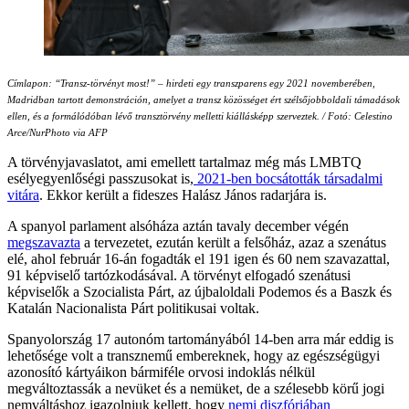
Címlapon:
“Tr
ansz-törvényt most!” – hirdeti egy transzparens egy 2021 novemberében,
Madridban tartott demonstráción, amelyet a transz közösséget ért szélsőjobboldali támadások
ellen, és a formálódóban lévő transztörvény melletti kiállásképp szerveztek. / Fotó: Celestino
Arce/NurPhoto via AFP
A törvényjavaslatot, ami emellett tartalmaz még más LMBTQ
esélyegyenlőségi passzusokat is,
2021-ben bocsátották társadalmi
vitára
. Ekkor került a fideszes Halász János radarjára is.
A spanyol parlament alsóháza aztán tavaly december végén
megszavazta
a tervezetet, ezután került a felsőház, azaz a szenátus
elé, ahol február 16-án fogadták el 191 igen és 60 nem szavazattal,
91 képviselő tartózkodásával. A törvényt elfogadó szenátusi
képviselők a Szocialista Párt, az újbaloldali Podemos és a Baszk és
Katalán Nacionalista Párt politikusai voltak.
Spanyolország 17 autonóm tartományából 14-ben arra már eddig is
lehetősége volt a transznemű embereknek, hogy az egészségügyi
azonosító kártyáikon bármiféle orvosi indoklás nélkül
megváltoztassák a nevüket és a nemüket, de a szélesebb körű jogi
nemváltáshoz igazolniuk kellett, hogy
nemi diszfóriában