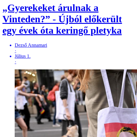
„Gyerekeket árulnak a
Vinteden?” - Újból előkerült
egy évek óta keringő pletyka
Dezső Annamari
·
Július 1.
·