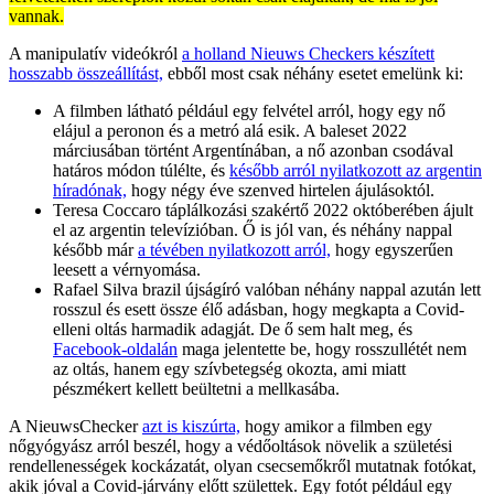
vannak.
A manipulatív videókról
a holland Nieuws Checkers készített
hosszabb összeállítást,
ebből most csak néhány esetet emelünk ki:
A filmben látható például egy felvétel arról, hogy egy nő
elájul a peronon és a metró alá esik. A baleset 2022
márciusában történt Argentínában, a nő azonban csodával
határos módon túlélte, és
később arról nyilatkozott az argentin
híradónak,
hogy négy éve szenved hirtelen ájulásoktól.
Teresa Coccaro táplálkozási szakértő 2022 októberében ájult
el az argentin televízióban. Ő is jól van, és néhány nappal
később már
a tévében nyilatkozott arról,
hogy egyszerűen
leesett a vérnyomása.
Rafael Silva brazil újságíró valóban néhány nappal azután lett
rosszul és esett össze élő adásban, hogy megkapta a Covid-
elleni oltás harmadik adagját. De ő sem halt meg, és
Facebook-oldalán
maga jelentette be, hogy rosszullétét nem
az oltás, hanem egy szívbetegség okozta, ami miatt
pészmékert kellett beültetni a mellkasába.
A NieuwsChecker
azt is kiszúrta,
hogy amikor a filmben egy
nőgyógyász arról beszél, hogy a védőoltások növelik a születési
rendellenességek kockázatát, olyan csecsemőkről mutatnak fotókat,
akik jóval a Covid-járvány előtt születtek. Egy fotót például egy