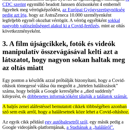
CDC szerint
egymillió beadott Janssen dózisonként 4 embernél
figyeltek meg vérrögképződést,
az Európai Gyógyszerügynökség
pedig azt írja,
hogy az AstraZeneca 10.000 személyenként
legfeljebb egynél okozhat vérrögöt. A vérrög egyébként
sokkal
nagyobb valószínűséggel alakul ki a Covid-fertőzés,
mint az oltás
következményeként.
3. A film újságcikkek, fotók és videók
manipulatív összevágásával kelti azt a
látszatot, hogy nagyon sokan haltak meg
az oltás miatt
Egy ponton a készítők azzal próbálják bizonyítani, hogy a Covid-
oltások tömegessé válása óta megnőtt a „hirtelen halálozások”
száma, hogy beírják a Google keresőjébe a „died suddenly”
kifejezést, és
döbbenetes információként tálalják a találatok számát.
A baljós zenei aláfestéssel bemutatott cikkek többségében azonban
szó sem esik arról, hogy a halálesetnek köze lehet a Covid-oltáshoz.
Az egyik cikk például
egy autóbalesetről szól,
egy másik pedig a
Google videojáték-platformjának,
a Stadiának a „haláláról”.