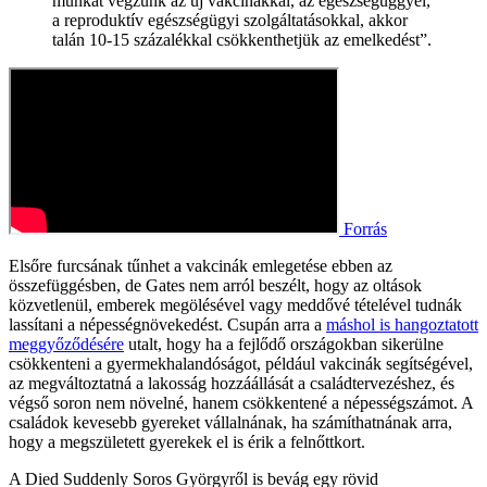
munkát végzünk az új vakcinákkal, az egészségüggyel,
a reproduktív egészségügyi szolgáltatásokkal, akkor
talán 10-15 százalékkal csökkenthetjük az emelkedést”.
Forrás
Elsőre furcsának tűnhet a vakcinák emlegetése ebben az
összefüggésben, de Gates nem arról beszélt, hogy az oltások
közvetlenül, emberek megölésével vagy meddővé tételével tudnák
lassítani a népességnövekedést. Csupán arra a
máshol is hangoztatott
meggyőződésére
utalt, hogy ha a fejlődő országokban sikerülne
csökkenteni a gyermekhalandóságot, például vakcinák segítségével,
az megváltoztatná a lakosság hozzáállását a családtervezéshez, és
végső soron nem növelné, hanem csökkentené a népességszámot. A
családok kevesebb gyereket vállalnának, ha számíthatnának arra,
hogy a megszületett gyerekek el is érik a felnőttkort.
A Died Suddenly Soros Györgyről is bevág egy rövid