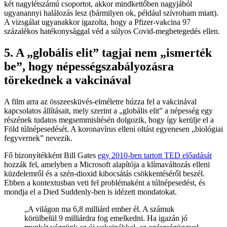
két nagylétszámú csoportot, akkor mindkettőben nagyjából
ugyanannyi halálozás lesz (bármilyen ok, például szívroham miatt).
A vizsgálat ugyanakkor igazolta, hogy a Pfizer-vakcina 97
százalékos hatékonysággal véd a súlyos Covid-megbetegedés ellen.
5. A „globális elit” tagjai nem „ismerték
be”, hogy népességszabályozásra
törekednek a vakcinával
A film arra az összeesküvés-elméletre húzza fel a vakcinával
kapcsolatos állításait, mely szerint a „globális elit” a népesség egy
részének tudatos megsemmisítésén dolgozik, hogy így kerülje el a
Föld túlnépesedését. A koronavírus elleni oltást egyenesen „biológiai
fegyvernek” nevezik.
Fő bizonyítékként Bill Gates
egy 2010-ben tartott TED előadását
hozzák fel, amelyben a Microsoft alapítója a klímaváltozás elleni
küzdelemről és a szén-dioxid kibocsátás csökkentéséről beszél.
Ebben a kontextusban veti fel problémaként a túlnépesedést, és
mondja el a Died Suddenly-ben is idézett mondatokat.
„A világon ma 6,8 milliárd ember él. A számuk
körülbelül 9 milliárdra fog emelkedni. Ha igazán jó