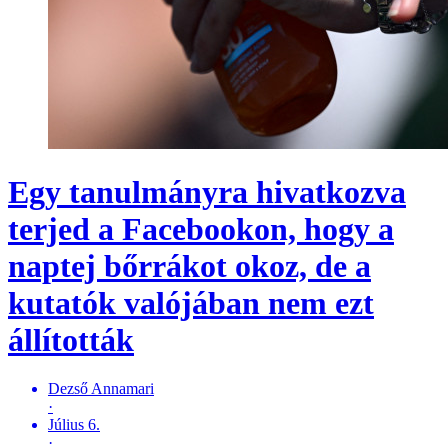
Egy tanulmányra hivatkozva
terjed a Facebookon, hogy a
naptej bőrrákot okoz, de a
kutatók valójában nem ezt
állították
Dezső Annamari
·
Július 6.
·