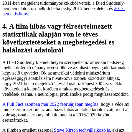
2011-ben megjelent tudományos cikkből vettek, a Died Suddenly-
ben bemutatott orr nélküli baba pedig 2015-ben született, és
2017-
ben el is hunyt.
4. A film hibás vagy félreértelmezett
statisztikák alapján von le téves
következtetéseket a megbetegedési és
halálozási adatokról
A Died Suddenly kiemelt helyen szerepeltet az amerikai hadsereg
mellett dolgozó néhány orvost, illetve az oltást megtagadó katonákat
képviselő ügyvédet. Ők az amerikai védelmi minisztérium
egészségügyi adatbázisára hivatkozva többek között azt állítják,
hogy 2021-ben a megelőző 5 év átlagához képest 300 százalékkal
növekedett a katonák körében a rákos megbetegedések és a
vetélések száma, a neurológiai problémáké pedig megtízszereződött.
A Full Fact azonban már 2022 februárjában megírta,
hogy a védelmi
minisztérium szerint az adatbázis hibás adatokat tartalmazott, mert a
valóságosnál alacsonyabbnak mutatta a 2016-2020 közötti
esetszámokat.
A filmben emellett szerepel
Steve Kirsch techvállalkozó is,
aki azt