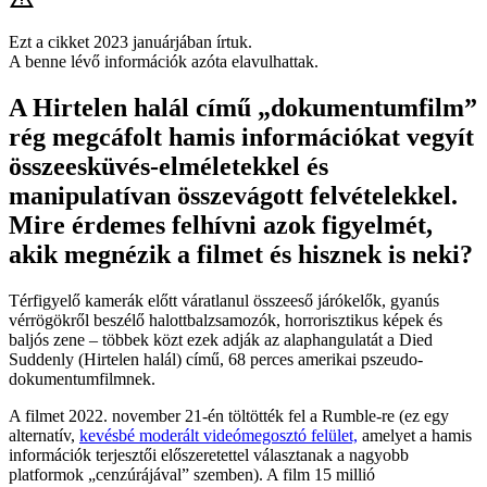
Ezt a cikket 2023 januárjában írtuk.
A benne lévő információk azóta elavulhattak.
A Hirtelen halál című „dokumentumfilm”
rég megcáfolt hamis információkat vegyít
összeesküvés-elméletekkel és
manipulatívan összevágott felvételekkel.
Mire érdemes felhívni azok figyelmét,
akik megnézik a filmet és hisznek is neki?
Térfigyelő kamerák előtt váratlanul összeeső járókelők, gyanús
vérrögökről beszélő halottbalzsamozók, horrorisztikus képek és
baljós zene – többek közt ezek adják az alaphangulatát a Died
Suddenly (Hirtelen halál) című, 68 perces amerikai pszeudo-
dokumentumfilmnek.
A filmet 2022. november 21-én töltötték fel a Rumble-re (ez egy
alternatív,
kevésbé moderált videómegosztó felület,
amelyet a hamis
információk terjesztői előszeretettel választanak a nagyobb
platformok „cenzúrájával” szemben). A film 15 millió