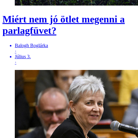
Miért nem jó ötlet megenni a
parlagfüvet?
Balogh Boglárka
·
Július 3.
·