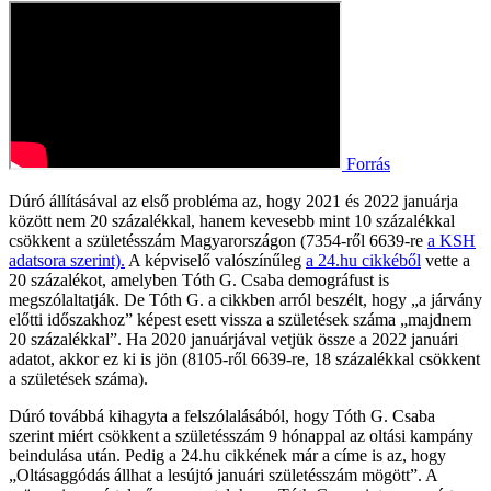
Forrás
Dúró állításával az első probléma az, hogy 2021 és 2022 januárja
között nem 20 százalékkal, hanem kevesebb mint 10 százalékkal
csökkent a születésszám Magyarországon (7354-ről 6639-re
a KSH
adatsora szerint).
A képviselő valószínűleg
a 24.hu cikkéből
vette a
20 százalékot, amelyben Tóth G. Csaba demográfust is
megszólaltatják. De Tóth G. a cikkben arról beszélt, hogy „a járvány
előtti időszakhoz” képest esett vissza a születések száma „majdnem
20 százalékkal”. Ha 2020 januárjával vetjük össze a 2022 januári
adatot, akkor ez ki is jön (8105-ről 6639-re, 18 százalékkal csökkent
a születések száma).
Dúró továbbá kihagyta a felszólalásából, hogy Tóth G. Csaba
szerint miért csökkent a születésszám 9 hónappal az oltási kampány
beindulása után. Pedig a 24.hu cikkének már a címe is az, hogy
„Oltásaggódás állhat a lesújtó januári születésszám mögött”. A