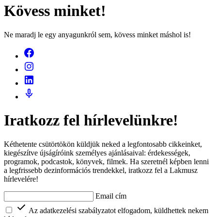
Kövess minket!
Ne maradj le egy anyagunkról sem, kövess minket máshol is!
Iratkozz fel hírlevelünkre!
Kéthetente csütörtökön küldjük neked a legfontosabb cikkeinket,
kiegészítve újságíróink személyes ajánlásaival: érdekességek,
programok, podcastok, könyvek, filmek. Ha szeretnél képben lenni
a legfrissebb dezinformációs trendekkel, iratkozz fel a Lakmusz
hírlevelére!
Email cím
Az adatkezelési szabályzatot elfogadom, küldhettek nekem