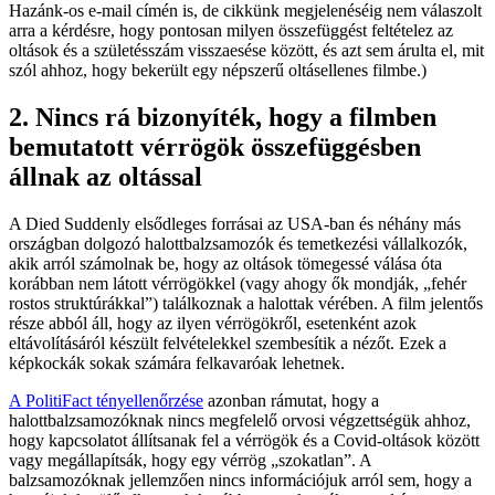
Hazánk-os e-mail címén is, de cikkünk megjelenéséig nem válaszolt
arra a kérdésre, hogy pontosan milyen összefüggést feltételez az
oltások és a születésszám visszaesése között, és azt sem árulta el, mit
szól ahhoz, hogy bekerült egy népszerű oltásellenes filmbe.)
2. Nincs rá bizonyíték, hogy a filmben
bemutatott vérrögök összefüggésben
állnak az oltással
A Died Suddenly elsődleges forrásai az USA-ban és néhány más
országban dolgozó halottbalzsamozók és temetkezési vállalkozók,
akik arról számolnak be, hogy az oltások tömegessé válása óta
korábban nem látott vérrögökkel (vagy ahogy ők mondják, „fehér
rostos struktúrákkal”) találkoznak a halottak vérében. A film jelentős
része abból áll, hogy az ilyen vérrögökről, esetenként azok
eltávolításáról készült felvételekkel szembesítik a nézőt. Ezek a
képkockák sokak számára felkavaróak lehetnek.
A PolitiFact tényellenőrzése
azonban rámutat, hogy a
halottbalzsamozóknak nincs megfelelő orvosi végzettségük ahhoz,
hogy kapcsolatot állítsanak fel a vérrögök és a Covid-oltások között
vagy megállapítsák, hogy egy vérrög „szokatlan”. A
balzsamozóknak jellemzően nincs információjuk arról sem, hogy a