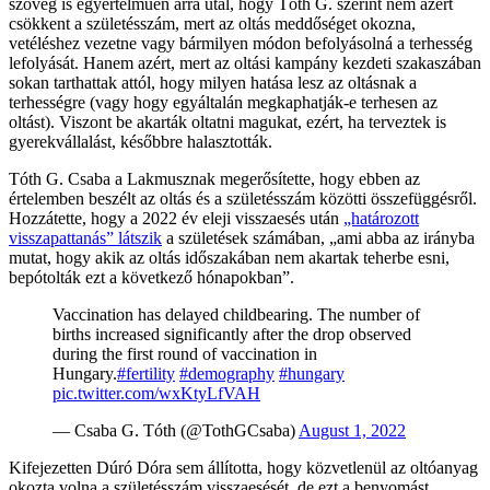
szöveg is egyértelműen arra utal, hogy Tóth G. szerint nem azért
csökkent a születésszám, mert az oltás meddőséget okozna,
vetéléshez vezetne vagy bármilyen módon befolyásolná a terhesség
lefolyását. Hanem azért, mert az oltási kampány kezdeti szakaszában
sokan tarthattak attól, hogy milyen hatása lesz az oltásnak a
terhességre (vagy hogy egyáltalán megkaphatják-e terhesen az
oltást). Viszont be akarták oltatni magukat, ezért, ha terveztek is
gyerekvállalást, későbbre halasztották.
Tóth G. Csaba a Lakmusznak megerősítette, hogy ebben az
értelemben beszélt az oltás és a születésszám közötti összefüggésről.
Hozzátette, hogy a 2022 év eleji visszaesés után
„határozott
visszapattanás” látszik
a születések számában, „ami abba az irányba
mutat, hogy akik az oltás időszakában nem akartak teherbe esni,
bepótolták ezt a következő hónapokban”.
Vaccination has delayed childbearing. The number of
births increased significantly after the drop observed
during the first round of vaccination in
Hungary.
#fertility
#demography
#hungary
pic.twitter.com/wxKtyLfVAH
— Csaba G. Tóth (@TothGCsaba)
August 1, 2022
Kifejezetten Dúró Dóra sem állította, hogy közvetlenül az oltóanyag
okozta volna a születésszám visszaesését, de ezt a benyomást