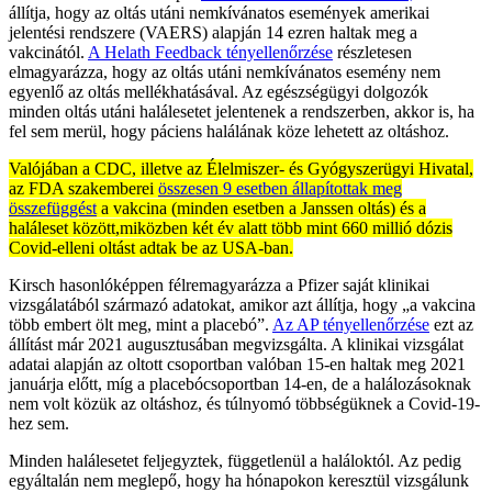
állítja, hogy az oltás utáni nemkívánatos események amerikai
jelentési rendszere (VAERS) alapján 14 ezren haltak meg a
vakcinától.
A Helath Feedback tényellenőrzése
részletesen
elmagyarázza, hogy az oltás utáni nemkívánatos esemény nem
egyenlő az oltás mellékhatásával. Az egészségügyi dolgozók
minden oltás utáni halálesetet jelentenek a rendszerben, akkor is, ha
fel sem merül, hogy páciens halálának köze lehetett az oltáshoz.
Valójában a CDC, illetve az Élelmiszer- és Gyógyszerügyi Hivatal,
az FDA szakemberei
összesen 9 esetben állapítottak meg
összefüggést
a vakcina (minden esetben a Janssen oltás) és a
haláleset között,miközben két év alatt több mint 660 millió dózis
Covid-elleni oltást adtak be az USA-ban.
Kirsch hasonlóképpen félremagyarázza a Pfizer saját klinikai
vizsgálatából származó adatokat, amikor azt állítja, hogy „a vakcina
több embert ölt meg, mint a placebó”.
Az AP tényellenőrzése
ezt az
állítást már 2021 augusztusában megvizsgálta. A klinikai vizsgálat
adatai alapján az oltott csoportban valóban 15-en haltak meg 2021
januárja előtt, míg a placebócsoportban 14-en, de a halálozásoknak
nem volt közük az oltáshoz, és túlnyomó többségüknek a Covid-19-
hez sem.
Minden halálesetet feljegyztek, függetlenül a haláloktól. Az pedig
egyáltalán nem meglepő, hogy ha hónapokon keresztül vizsgálunk