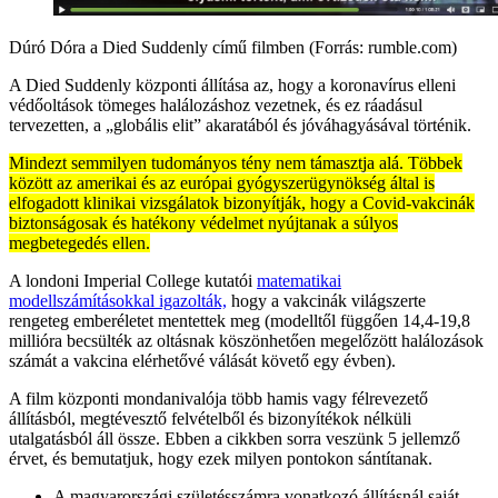
Dúró Dóra a Died Suddenly című filmben (Forrás: rumble.com)
A Died Suddenly központi állítása az, hogy a koronavírus elleni
védőoltások tömeges halálozáshoz vezetnek, és ez ráadásul
tervezetten, a „globális elit” akaratából és jóváhagyásával történik.
Mindezt semmilyen tudományos tény nem támasztja alá. Többek
között az amerikai és az európai gyógyszerügynökség által is
elfogadott klinikai vizsgálatok bizonyítják, hogy a Covid-vakcinák
biztonságosak és hatékony védelmet nyújtanak a súlyos
megbetegedés ellen.
A londoni Imperial College kutatói
matematikai
modellszámításokkal igazolták,
hogy a vakcinák világszerte
rengeteg emberéletet mentettek meg (modelltől függően 14,4-19,8
millióra becsülték az oltásnak köszönhetően megelőzött halálozások
számát a vakcina elérhetővé válását követő egy évben).
A film központi mondanivalója több hamis vagy félrevezető
állításból, megtévesztő felvételből és bizonyítékok nélküli
utalgatásból áll össze. Ebben a cikkben sorra veszünk 5 jellemző
érvet, és bemutatjuk, hogy ezek milyen pontokon sántítanak.
A magyarországi születésszámra vonatkozó állításnál saját