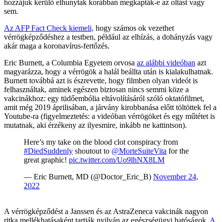
hozzájuk kerülő elhunytak korábban megkapták-e az oltást vagy
sem.
Az AFP Fact Check kiemeli,
hogy számos ok vezethet
vérrögképződéshez a testben, például az elhízás, a dohányzás vagy
akár maga a koronavírus-fertőzés.
Eric Burnett, a Columbia Egyetem orvosa
az alábbi videóban
azt
magyarázza, hogy a vérrögök a halál beállta után is kialakulhatnak.
Burnett továbbá azt is észrevette, hogy filmben olyan videót is
felhasználtak, aminek egészen biztosan nincs semmi köze a
vakcinákhoz: egy tüdőembólia eltávolításáról szóló oktatófilmet,
amit még 2019 áprilisában, a járvány kirobbanása előtt töltöttek fel a
Youtube-ra (figyelmeztetés: a videóban vérrögöket és egy műtétet is
mutatnak, aki érzékeny az ilyesmire, inkább ne kattintson).
Here’s my take on the blood clot conspiracy from
#DiedSuddenly
shoutout to
@MorteSuiteVita
for the
great graphic!
pic.twitter.com/Uo9lhNX8LM
— Eric Burnett, MD (@Doctor_Eric_B)
November 24,
2022
A vérrögképződést a Janssen és az AstraZeneca vakcinák nagyon
ritka mellékhatásaként tartják nyilván az egészségügyi hatóságok.
A