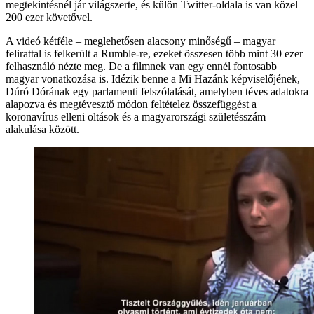
megtekintésnél jár világszerte, és külön Twitter-oldala is van közel
200 ezer követővel.
A videó kétféle – meglehetősen alacsony minőségű – magyar
felirattal is felkerült a Rumble-re, ezeket összesen több mint 30 ezer
felhasználó nézte meg. De a filmnek van egy ennél fontosabb
magyar vonatkozása is. Idézik benne a Mi Hazánk képviselőjének,
Dúró Dórának egy parlamenti felszólalását, amelyben téves adatokra
alapozva és megtévesztő módon feltételez összefüggést a
koronavírus elleni oltások és a magyarországi születésszám
alakulása között.