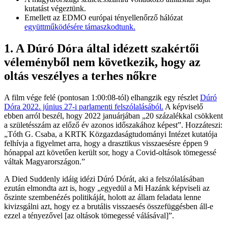
kutatást végeztünk.
Emellett az EDMO európai tényellenőrző hálózat
együttműködésére támaszkodtunk.
1. A Dúró Dóra által idézett szakértői
véleményből nem következik, hogy az
oltás veszélyes a terhes nőkre
A film vége felé (pontosan 1:00:08-tól) elhangzik egy részlet
Dúró
Dóra 2022. június 27-i parlamenti felszólalásából.
A képviselő
ebben arról beszél, hogy 2022 januárjában „20 százalékkal csökkent
a születésszám az előző év azonos időszakához képest”. Hozzáteszi:
„Tóth G. Csaba, a KRTK Közgazdaságtudományi Intézet kutatója
felhívja a figyelmet arra, hogy a drasztikus visszaesésre éppen 9
hónappal azt követően került sor, hogy a Covid-oltások tömegessé
váltak Magyarországon.”
A Died Suddenly idáig idézi Dúró Dórát, aki a felszólalásában
ezután elmondta azt is, hogy „egyedül a Mi Hazánk képviseli az
őszinte szembenézés politikáját, holott az állam feladata lenne
kivizsgálni azt, hogy ez a brutális visszaesés összefüggésben áll-e
ezzel a tényezővel [az oltások tömegessé válásával]”.