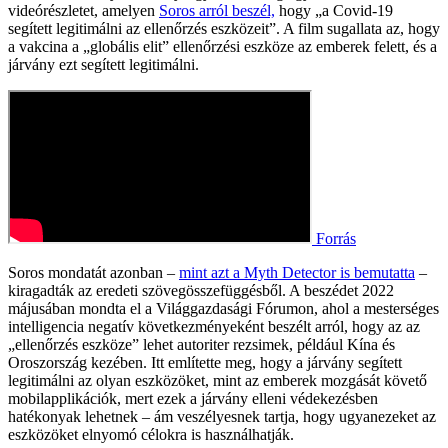
videórészletet, amelyen
Soros arról beszél,
hogy „a Covid-19
segített legitimálni az ellenőrzés eszközeit”. A film sugallata az, hogy
a vakcina a „globális elit” ellenőrzési eszköze az emberek felett, és a
járvány ezt segített legitimálni.
Forrás
Soros mondatát azonban –
mint azt a Myth Detector is bemutatta
–
kiragadták az eredeti szövegösszefüggésből. A beszédet 2022
májusában mondta el a Világgazdasági Fórumon, ahol a mesterséges
intelligencia negatív következményeként beszélt arról, hogy az az
„ellenőrzés eszköze” lehet autoriter rezsimek, például Kína és
Oroszország kezében. Itt említette meg, hogy a járvány segített
legitimálni az olyan eszközöket, mint az emberek mozgását követő
mobilapplikációk, mert ezek a járvány elleni védekezésben
hatékonyak lehetnek – ám veszélyesnek tartja, hogy ugyanezeket az
eszközöket elnyomó célokra is használhatják.