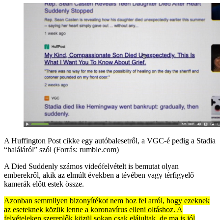
A Huffington Post cikke egy autóbalesetről, a VGC-é pedig a Stadia
“haláláról” szól (Forrás: rumble.com)
A Died Suddenly számos videófelvételt is bemutat olyan
emberekről, akik az elmúlt években a tévében vagy térfigyelő
kamerák előtt estek össze.
Azonban semmilyen bizonyítékot nem hoz fel arról, hogy ezeknek
az eseteknek közük lenne a koronavírus elleni oltáshoz. A
felvételeken szereplők közül sokan csak elájultak, de ma is jól