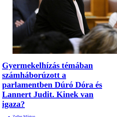
Gyermekelhízás témában
számháborúzott a
parlamentben Dúró Dóra és
Lannert Judit. Kinek van
igaza?
Zeller Márton