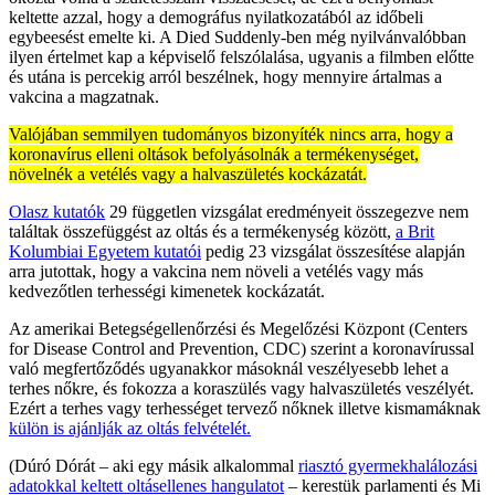
keltette azzal, hogy a demográfus nyilatkozatából az időbeli
egybeesést emelte ki. A Died Suddenly-ben még nyilvánvalóbban
ilyen értelmet kap a képviselő felszólalása, ugyanis a filmben előtte
és utána is percekig arról beszélnek, hogy mennyire ártalmas a
vakcina a magzatnak.
Valójában semmilyen tudományos bizonyíték nincs arra, hogy a
koronavírus elleni oltások befolyásolnák a termékenységet,
növelnék a vetélés vagy a halvaszületés kockázatát.
Olasz kutatók
29 független vizsgálat eredményeit összegezve nem
találtak összefüggést az oltás és a termékenység között,
a Brit
Kolumbiai Egyetem kutatói
pedig 23 vizsgálat összesítése alapján
arra jutottak, hogy a vakcina nem növeli a vetélés vagy más
kedvezőtlen terhességi kimenetek kockázatát.
Az amerikai Betegségellenőrzési és Megelőzési Központ (Centers
for Disease Control and Prevention, CDC) szerint a koronavírussal
való megfertőződés ugyanakkor másoknál veszélyesebb lehet a
terhes nőkre, és fokozza a koraszülés vagy halvaszületés veszélyét.
Ezért a terhes vagy terhességet tervező nőknek illetve kismamáknak
külön is ajánlják az oltás felvételét.
(Dúró Dórát – aki egy másik alkalommal
riasztó gyermekhalálozási
adatokkal keltett oltásellenes hangulatot
– kerestük parlamenti és Mi