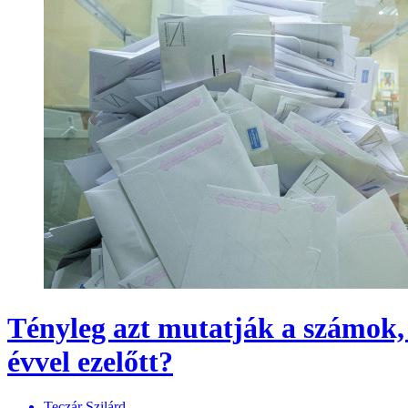
Tényleg azt mutatják a számok,
évvel ezelőtt?
Teczár Szilárd