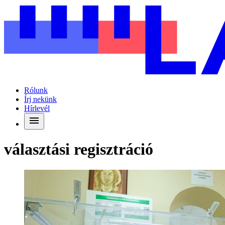
Rólunk
Írj nekünk
Hírlevél
választási regisztráció