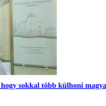
 hogy sokkal több külhoni magya