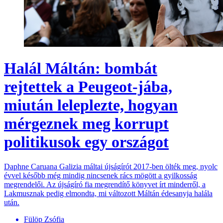
Halál Máltán: bombát
rejtettek a Peugeot-jába,
miután leleplezte, hogyan
mérgeznek meg korrupt
politikusok egy országot
Daphne Caruana Galizia máltai újságírót 2017-ben ölték meg, nyolc
évvel később még mindig nincsenek rács mögött a gyilkosság
megrendelői. Az újságíró fia megrendítő könyvet írt minderről, a
Lakmusznak pedig elmondta, mi változott Máltán édesanyja halála
után.
Fülöp Zsófia