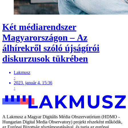
Két médiarendszer
Magyarországon – Az
álhírekről szóló újságírói
diskurzusok tükrében
Lakmusz
·
2023. január 4. 15:36
·
A Lakmusz a Magyar Digitális Média Obszervatórium (HDMO -
Hungarian Digital Media Observatory) projekt részeként működik,
az Európai Bizottság résztámogatásával, és tagja az európai