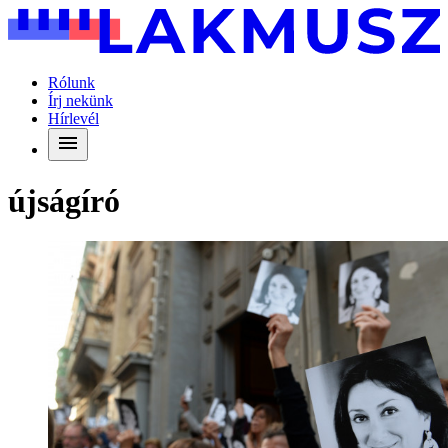
Rólunk
Írj nekünk
Hírlevél
újságíró