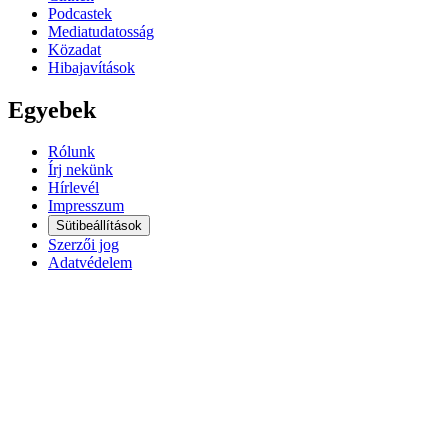
Podcastek
Mediatudatosság
Közadat
Hibajavítások
Egyebek
Rólunk
Írj nekünk
Hírlevél
Impresszum
Sütibeállítások
Szerzői jog
Adatvédelem