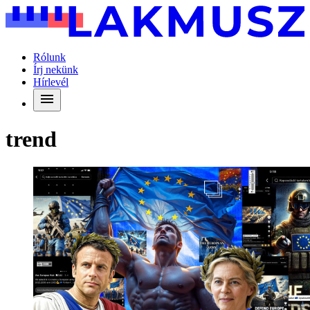
Rólunk
Írj nekünk
Hírlevél
trend