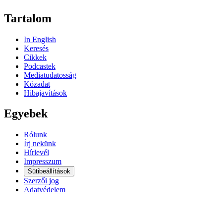
Tartalom
In English
Keresés
Cikkek
Podcastek
Mediatudatosság
Közadat
Hibajavítások
Egyebek
Rólunk
Írj nekünk
Hírlevél
Impresszum
Sütibeállítások
Szerzői jog
Adatvédelem