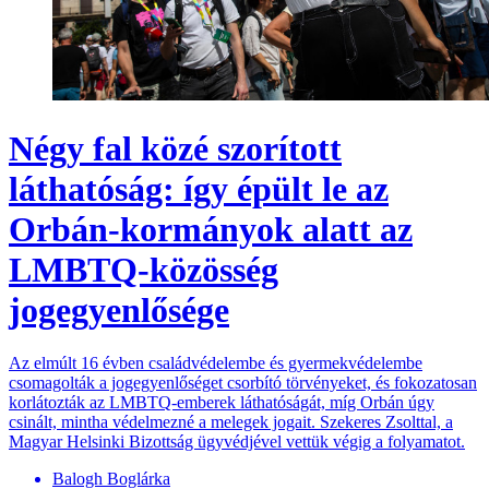
Négy fal közé szorított
láthatóság: így épült le az
Orbán-kormányok alatt az
LMBTQ-közösség
jogegyenlősége
Az elmúlt 16 évben családvédelembe és gyermekvédelembe
csomagolták a jogegyenlőséget csorbító törvényeket, és fokozatosan
korlátozták az LMBTQ-emberek láthatóságát, míg Orbán úgy
csinált, mintha védelmezné a melegek jogait. Szekeres Zsolttal, a
Magyar Helsinki Bizottság ügyvédjével vettük végig a folyamatot.
Balogh Boglárka