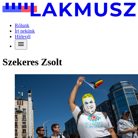
Rólunk
Írj nekünk
Hírlevél
Szekeres Zsolt