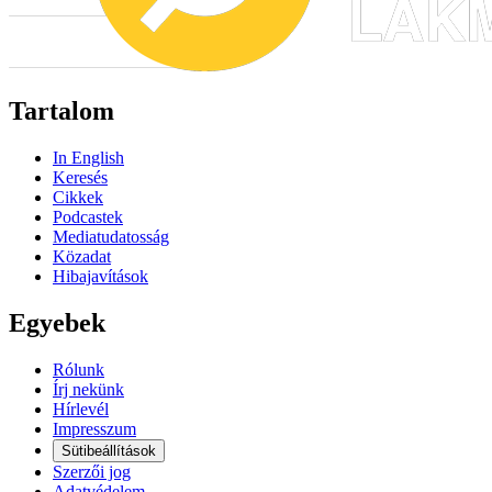
Tartalom
In English
Keresés
Cikkek
Podcastek
Mediatudatosság
Közadat
Hibajavítások
Egyebek
Rólunk
Írj nekünk
Hírlevél
Impresszum
Sütibeállítások
Szerzői jog
Adatvédelem