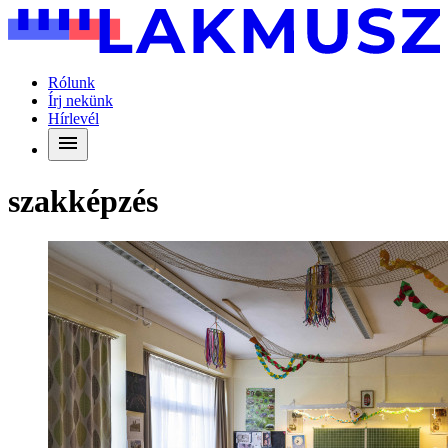
Rólunk
Írj nekünk
Hírlevél
szakképzés