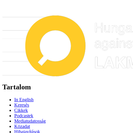
Tartalom
In English
Keresés
Cikkek
Podcastek
Mediatudatosság
Közadat
Hibajavítások