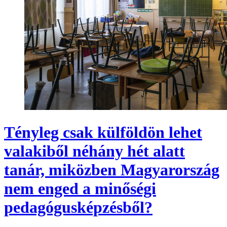
Tényleg csak külföldön lehet
valakiből néhány hét alatt
tanár, miközben Magyarország
nem enged a minőségi
pedagógusképzésből?