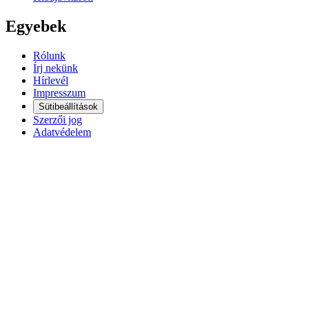
Egyebek
Rólunk
Írj nekünk
Hírlevél
Impresszum
Sütibeállítások
Szerzői jog
Adatvédelem