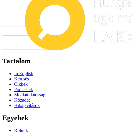
Tartalom
In English
Keresés
Cikkek
Podcastek
Mediatudatosság
Közadat
Hibajavítások
Egyebek
Rólunk