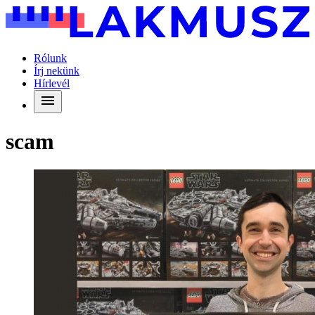
Rólunk
Írj nekünk
Hírlevél
scam