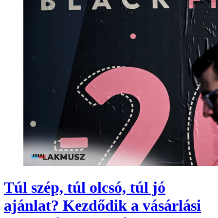
Túl szép, túl olcsó, túl jó
ajánlat? Kezdődik a vásárlási