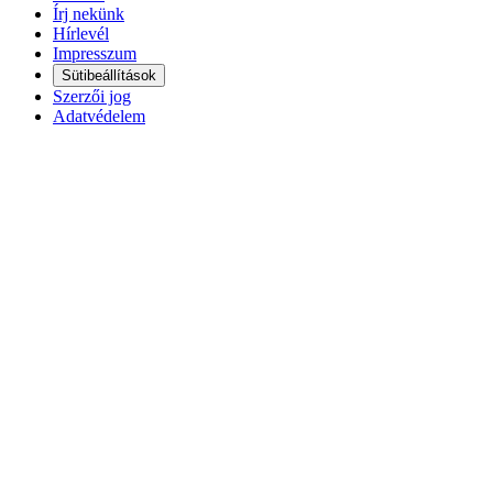
Írj nekünk
Hírlevél
Impresszum
Sütibeállítások
Szerzői jog
Adatvédelem