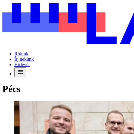
Rólunk
Írj nekünk
Hírlevél
Pécs