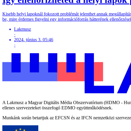
Kisebb helyi lapoknál fokozott problémát jelenthet annak megállapítás
be, mire érdemes figyelni egy információforrás hátterének ellenőrzésekor. ​
Lakmusz
·
2024. június 3. 05:46
·
A Lakmusz a Magyar Digitális Média Obszervatórium (HDMO - Hungari
ellenes szervezeteket összefogó EDMO együttműködésnek.
Munkánk során betartjuk az EFCSN és az IFCN nemzetközi szervezetek