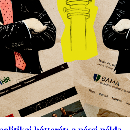
politikai hátterét: a pécsi példa