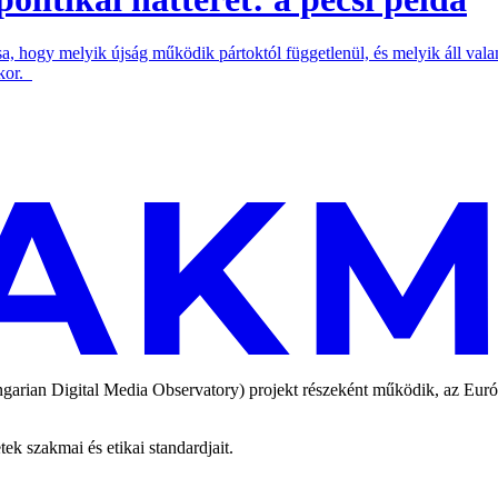
a, hogy melyik újság működik pártoktól függetlenül, és melyik áll valami
​​​​​​
an Digital Media Observatory) projekt részeként működik, az Európai
 szakmai és etikai standardjait.