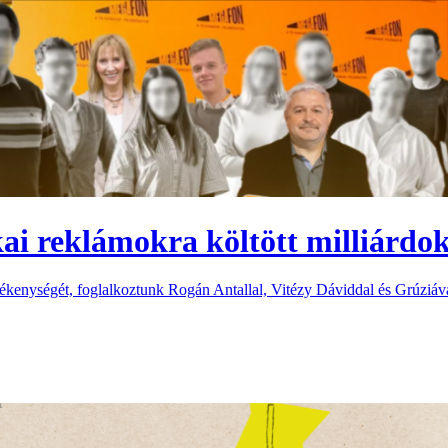
ai reklámokra költött milliárdok
vékenységét, foglalkoztunk Rogán Antallal, Vitézy Dáviddal és Grúziáva