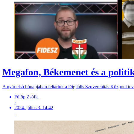
Megafon, Békemenet és a politik
A nyár első hónapjában feltártuk a Digitális Szuverenitás Központ te
Fülöp Zsófia
·
2024. július 3. 14:42
·