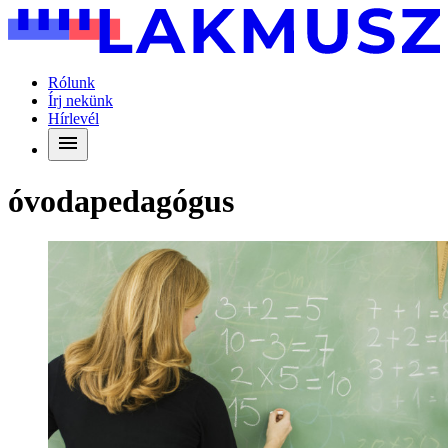
Rólunk
Írj nekünk
Hírlevél
óvodapedagógus