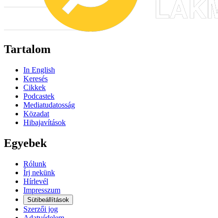
Tartalom
In English
Keresés
Cikkek
Podcastek
Mediatudatosság
Közadat
Hibajavítások
Egyebek
Rólunk
Írj nekünk
Hírlevél
Impresszum
Sütibeállítások
Szerzői jog
Adatvédelem