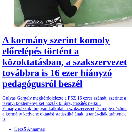
A kormány szerint komoly
előrelépés történt a
közoktatásban, a szakszervezet
továbbra is 16 ezer hiányzó
pedagógusról beszél
Gulyás Gergely megkérdőjelezte a PSZ 16 ezres számát, szerinte a
tavalyi közleményüket hozták ki újra, frissítés nélkül.
Elmagyarázzuk, hogyan kalkulált a szakszervezet, és mögé nézünk
a kormány kedvenc oktatási statisztikájának, a tanár-diák aránynak
is.
Dezső Annamari