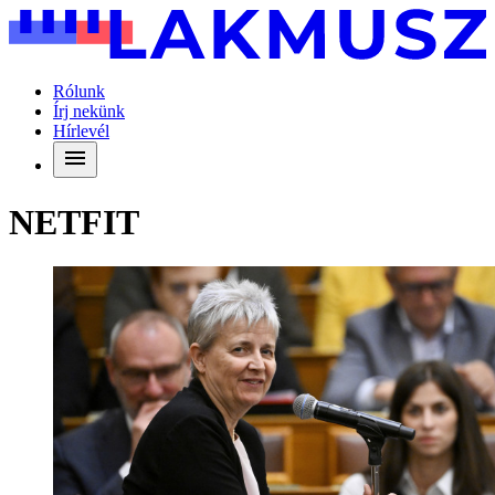
Rólunk
Írj nekünk
Hírlevél
NETFIT