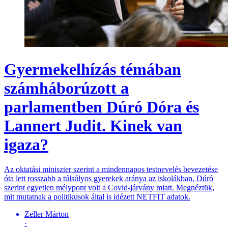
Gyermekelhízás témában
számháborúzott a
parlamentben Dúró Dóra és
Lannert Judit. Kinek van
igaza?
Az oktatási miniszter szerint a mindennapos testnevelés bevezetése
óta lett rosszabb a túlsúlyos gyerekek aránya az iskolákban, Dúró
szerint egyetlen mélypont volt a Covid-járvány miatt. Megnéztük,
mit mutatnak a politikusok által is idézett NETFIT adatok.
Zeller Márton
·