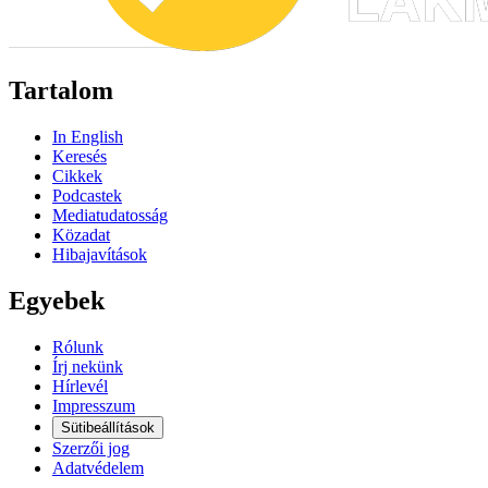
Tartalom
In English
Keresés
Cikkek
Podcastek
Mediatudatosság
Közadat
Hibajavítások
Egyebek
Rólunk
Írj nekünk
Hírlevél
Impresszum
Sütibeállítások
Szerzői jog
Adatvédelem