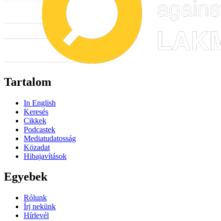
Tartalom
In English
Keresés
Cikkek
Podcastek
Mediatudatosság
Közadat
Hibajavítások
Egyebek
Rólunk
Írj nekünk
Hírlevél