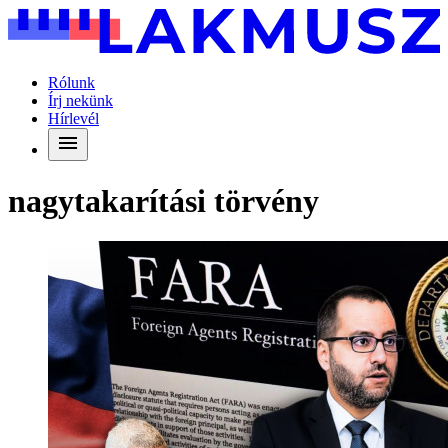
Rólunk
Írj nekünk
Hírlevél
nagytakarítási törvény