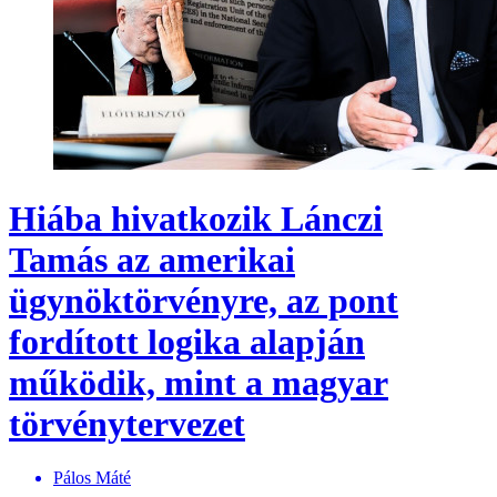
Hiába hivatkozik Lánczi
Tamás az amerikai
ügynöktörvényre, az pont
fordított logika alapján
működik, mint a magyar
törvénytervezet
Pálos Máté