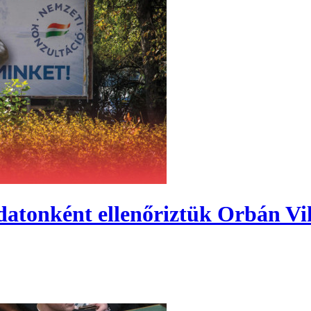
datonként ellenőriztük Orbán Vik