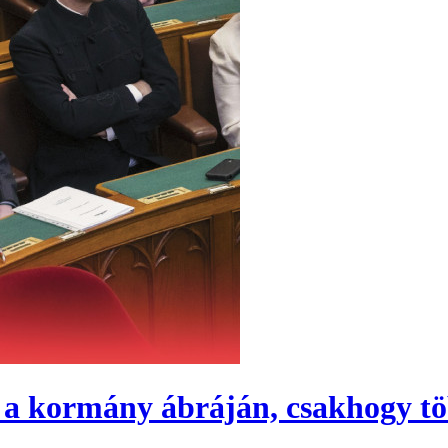
 a kormány ábráján, csakhogy t