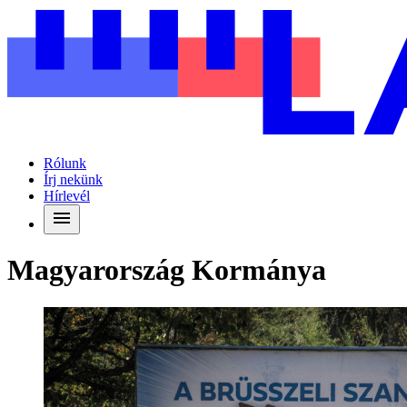
Rólunk
Írj nekünk
Hírlevél
Magyarország Kormánya