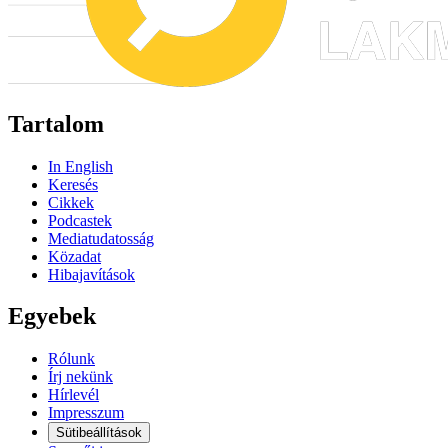
Tartalom
In English
Keresés
Cikkek
Podcastek
Mediatudatosság
Közadat
Hibajavítások
Egyebek
Rólunk
Írj nekünk
Hírlevél
Impresszum
Sütibeállítások