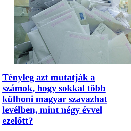
Tényleg azt mutatják a
számok, hogy sokkal több
külhoni magyar szavazhat
levélben, mint négy évvel
ezelőtt?