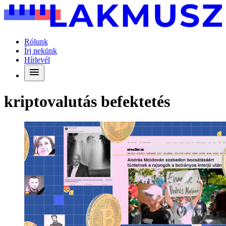
Rólunk
Írj nekünk
Hírlevél
kriptovalutás befektetés