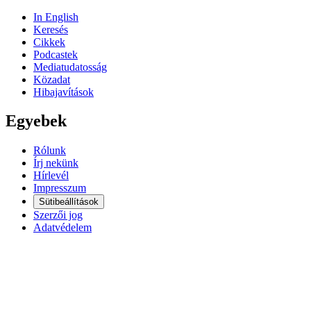
In English
Keresés
Cikkek
Podcastek
Mediatudatosság
Közadat
Hibajavítások
Egyebek
Rólunk
Írj nekünk
Hírlevél
Impresszum
Sütibeállítások
Szerzői jog
Adatvédelem