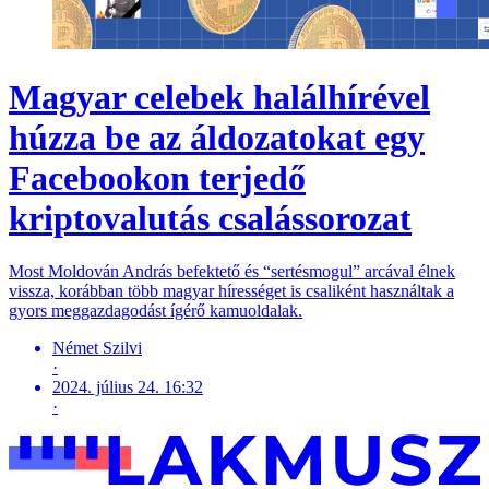
Magyar celebek halálhírével
húzza be az áldozatokat egy
Facebookon terjedő
kriptovalutás csalássorozat
Most Moldován András befektető és “sertésmogul” arcával élnek
vissza, korábban több magyar hírességet is csaliként használtak a
gyors meggazdagodást ígérő kamuoldalak.
Német Szilvi
·
2024. július 24. 16:32
·