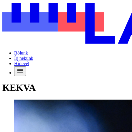
Rólunk
Írj nekünk
Hírlevél
KEKVA