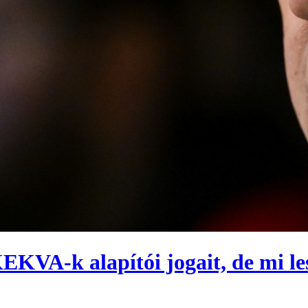
EKVA-k alapítói jogait, de mi les