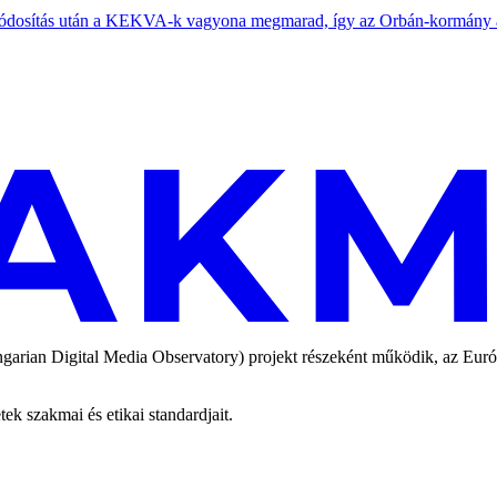
ódosítás után a KEKVA-k vagyona megmarad, így az Orbán-kormány álta
an Digital Media Observatory) projekt részeként működik, az Európai
 szakmai és etikai standardjait.