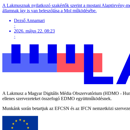
A Lakmusznak nyilatkozó szakértők szerint a mostani Alaptörvény-m
államnak így is van beleszólása a Mol működésébe.
Dezső Annamari
·
2026. május 22. 08:23
·
A Lakmusz a Magyar Digitális Média Obszervatórium (HDMO - Hungari
ellenes szervezeteket összefogó EDMO együttműködésnek.
Munkánk során betartjuk az EFCSN és az IFCN nemzetközi szervezetek