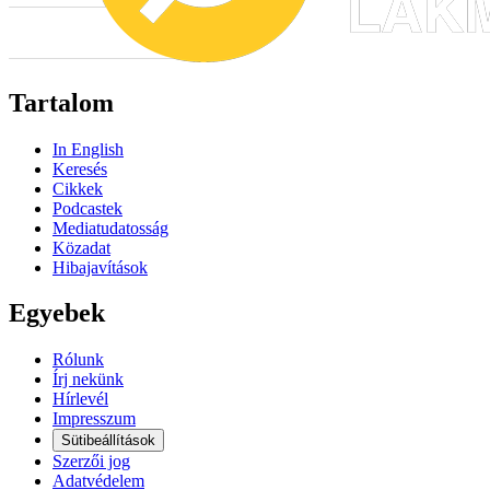
Tartalom
In English
Keresés
Cikkek
Podcastek
Mediatudatosság
Közadat
Hibajavítások
Egyebek
Rólunk
Írj nekünk
Hírlevél
Impresszum
Sütibeállítások
Szerzői jog
Adatvédelem