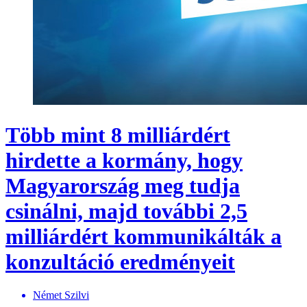
Több mint 8 milliárdért
hirdette a kormány, hogy
Magyarország meg tudja
csinálni, majd további 2,5
milliárdért kommunikálták a
konzultáció eredményeit
Német Szilvi