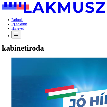
Rólunk
Írj nekünk
Hírlevél
kabinetiroda