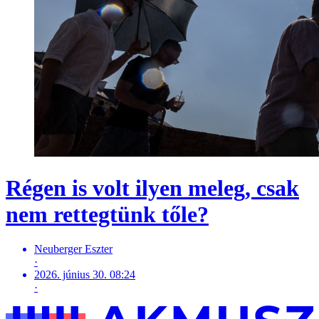
Régen is volt ilyen meleg, csak
nem rettegtünk tőle?
Neuberger Eszter
·
2026. június 30. 08:24
·