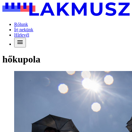
Rólunk
Írj nekünk
Hírlevél
hőkupola