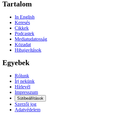
Tartalom
In English
Keresés
Cikkek
Podcastek
Mediatudatosság
Közadat
Hibajavítások
Egyebek
Rólunk
Írj nekünk
Hírlevél
Impresszum
Sütibeállítások
Szerzői jog
Adatvédelem