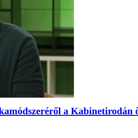
amódszeréről a Kabinetirodán ő