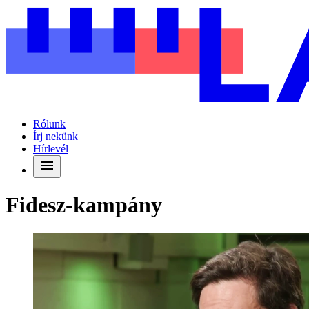
Rólunk
Írj nekünk
Hírlevél
Fidesz-kampány