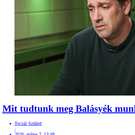
Mit tudtunk meg Balásyék munk
Teczár Szilárd
·
2026. május 7. 13:48