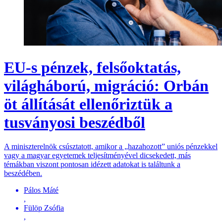
EU-s pénzek, felsőoktatás,
világháború, migráció: Orbán
öt állítását ellenőriztük a
tusványosi beszédből
A miniszterelnök csúsztatott, amikor a „hazahozott” uniós pénzekkel
vagy a magyar egyetemek teljesítményével dicsekedett, más
témákban viszont pontosan idézett adatokat is találtunk a
beszédében.
Pálos Máté
,
Fülöp Zsófia
,