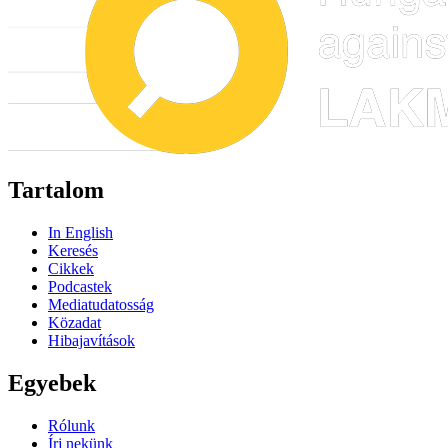
Tartalom
In English
Keresés
Cikkek
Podcastek
Mediatudatosság
Közadat
Hibajavítások
Egyebek
Rólunk
Írj nekünk