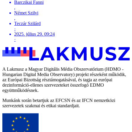
Barczikai Fanni
,
Német Szilvi
,
Teczár Szilárd
·
2025. július 29. 09:24
·
A Lakmusz a Magyar Digitális Média Obszervatórium (HDMO -
Hungarian Digital Media Observatory) projekt részeként működik,
az Európai Bizottság résztámogatásával, és tagja az európai
dezinformáció-ellenes szervezeteket összefogó EDMO
együttműködésnek.
Munkánk során betartjuk az EFCSN és az IFCN nemzetközi
szervezetek szakmai és etikai standardjait.