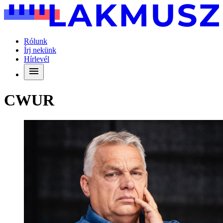
Rólunk
Írj nekünk
Hírlevél
CWUR