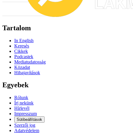
Tartalom
In English
Keresés
Cikkek
Podcastek
Mediatudatosság
Közadat
Hibajavítások
Egyebek
Rólunk
Írj nekünk
Hírlevél
Impresszum
Sütibeállítások
Szerzői jog
Adatvédelem