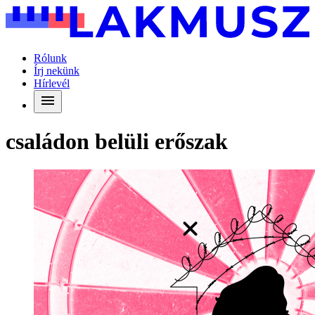
Rólunk
Írj nekünk
Hírlevél
családon belüli erőszak