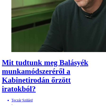
Mit tudtunk meg Balásyék
munkamódszeréről a
Kabinetirodán őrzött
iratokból?
Teczár Szilárd
·