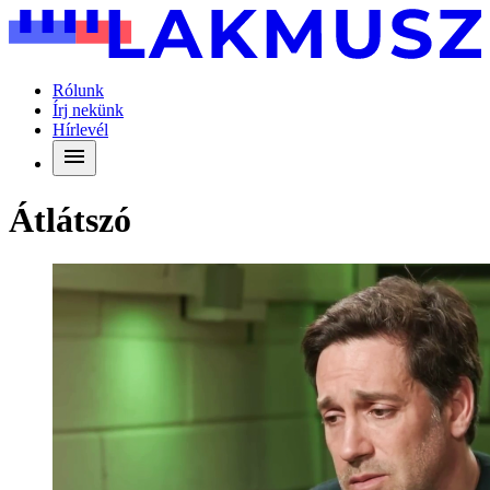
Rólunk
Írj nekünk
Hírlevél
Átlátszó