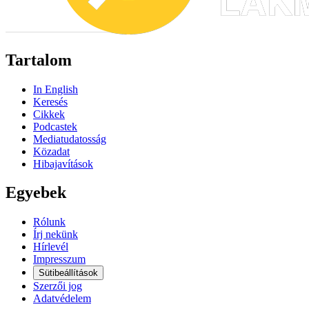
Tartalom
In English
Keresés
Cikkek
Podcastek
Mediatudatosság
Közadat
Hibajavítások
Egyebek
Rólunk
Írj nekünk
Hírlevél
Impresszum
Sütibeállítások
Szerzői jog
Adatvédelem