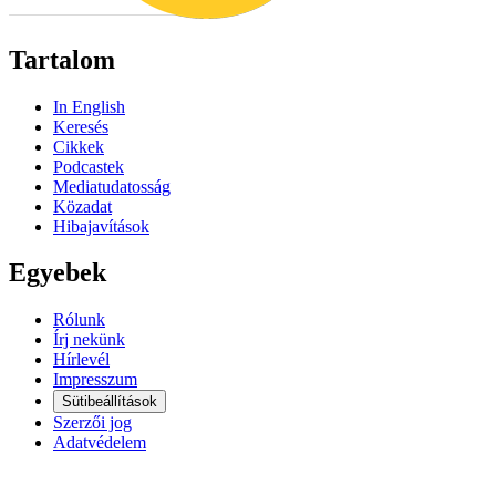
Tartalom
In English
Keresés
Cikkek
Podcastek
Mediatudatosság
Közadat
Hibajavítások
Egyebek
Rólunk
Írj nekünk
Hírlevél
Impresszum
Sütibeállítások
Szerzői jog
Adatvédelem