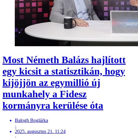
Most Németh Balázs hajlított
egy kicsit a statisztikán, hogy
kijöjjön az egymillió új
munkahely a Fidesz
kormányra kerülése óta
Balogh Boglárka
·
2025. augusztus 21. 11:24
·