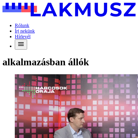
Rólunk
Írj nekünk
Hírlevél
alkalmazásban állók