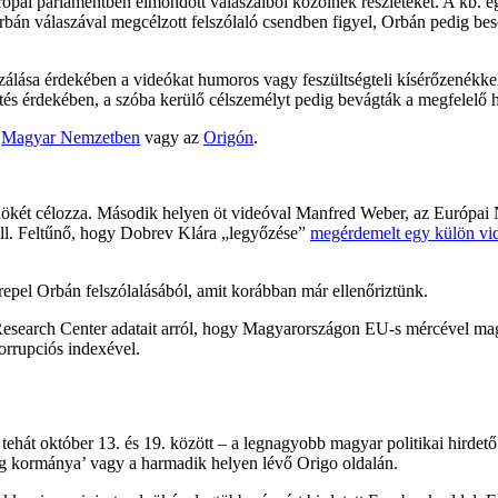
pai parlamentben elmondott válaszaiból közölnek részleteket. A kb. egyp
rbán válaszával megcélzott felszólaló csendben figyel, Orbán pedig bes
ása érdekében a videókat humoros vagy feszültségteli kísérőzenékkel lá
tés érdekében, a szóba kerülő célszemélyt pedig bevágták a megfelelő he
a
Magyar Nemzetben
vagy az
Origón
.
nökét célozza. Második helyen öt videóval Manfred Weber, az Európai 
áll. Feltűnő, hogy Dobrev Klára „legyőzése”
megérdemelt egy külön vi
zerepel Orbán felszólalásából, amit korábban már ellenőriztünk.
esearch Center adatait arról, hogy Magyarországon EU-s mércével magas
orrupciós indexével.
hát október 13. és 19. között – a legnagyobb magyar politikai hirdető vo
ág kormánya’ vagy a harmadik helyen lévő Origo oldalán.