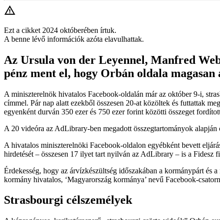
Ezt a cikket 2024 októberében írtuk.
A benne lévő információk azóta elavulhattak.
Az Ursula von der Leyennel, Manfred Web
pénz ment el, hogy Orbán oldala magasan a
A miniszterelnök hivatalos Facebook-oldalán már az október 9-i, stra
címmel. Pár nap alatt ezekből összesen 20-at közöltek és futtattak me
egyenként durván 350 ezer és 750 ezer forint közötti összeget fordítot
A 20 videóra az AdLibrary-ben megadott összegtartományok alapján össze
A hivatalos miniszterelnöki Facebook-oldalon egyébként bevett eljárás
hirdetését – összesen 17 ilyet tart nyilván az AdLibrary – is a Fidesz fi
Érdekesség, hogy az árvízkészültség időszakában a kormánypárt és a 
kormány hivatalos, ‘Magyarország kormánya’ nevű Facebook-csatornáján 
Strasbourgi célszemélyek