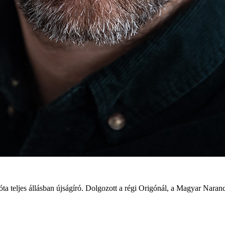
óta teljes állásban újságíró. Dolgozott a régi Origónál, a Magyar Naran