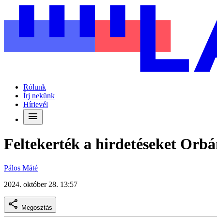
Rólunk
Írj nekünk
Hírlevél
Feltekerték a hirdetéseket Orbá
Pálos Máté
2024. október 28. 13:57
Megosztás