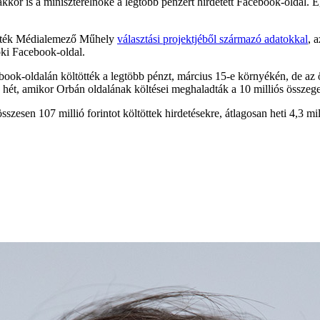
kor is a miniszterelnöké a legtöbb pénzért hirdetett Facebook-oldal. Eg
Mérték Médialemező Műhely
választási projektjéből származó adatokkal
, 
ki Facebook-oldal.
ok-oldalán költötték a legtöbb pénzt, március 15-e környékén, de az öss
ét, amikor Orbán oldalának költései meghaladták a 10 milliós összeget,
szesen 107 millió forintot költöttek hirdetésekre, átlagosan heti 4,3 mill