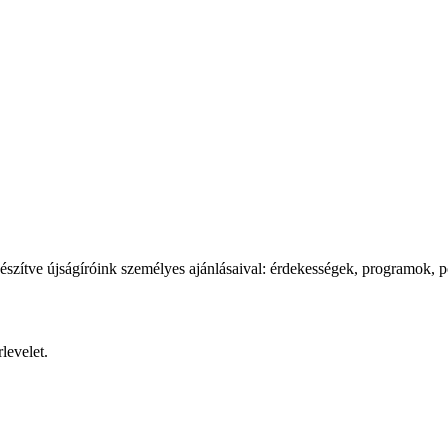
észítve újságíróink személyes ajánlásaival: érdekességek, programok, p
levelet.