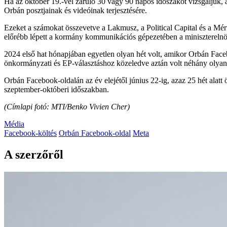
Ha az október 19.-vel záruló 30 vagy 90 napos időszakot vizsgáljuk, ak
Orbán posztjainak és videóinak terjesztésére.
Ezeket a számokat összevetve a Lakmusz, a Political Capital és a 
előrébb lépett a kormány kommunikációs gépezetében a miniszterelnö
2024 első hat hónapjában egyetlen olyan hét volt, amikor Orbán Facebo
önkormányzati és EP-választáshoz közeledve aztán volt néhány olyan h
Orbán Facebook-oldalán az év elejétől június 22-ig, azaz 25 hét alatt ös
szeptember-októberi időszakban.
(Címlapi fotó: MTI/Benko Vivien Cher)
Média
Facebook-költés
Orbán Facebook-oldal
Meta
A szerzőről