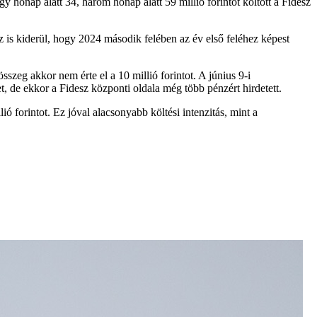
y hónap alatt 34, három hónap alatt 59 millió forintot költött a Fidesz
az is kiderül, hogy 2024 második felében az év első feléhez képest
zeg akkor nem érte el a 10 millió forintot. A június 9-i
 de ekkor a Fidesz központi oldala még több pénzért hirdetett.
ió forintot. Ez jóval alacsonyabb költési intenzitás, mint a