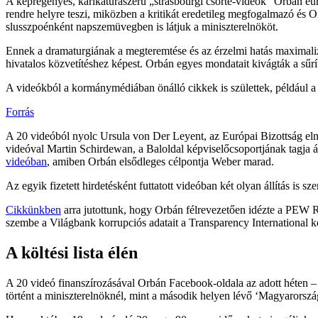
A képregényes, karikatúraszerű „strasbourgi csörte-videók” Orbán euró
rendre helyre teszi, miközben a kritikát eredetileg megfogalmazó és O
slusszpoénként napszemüvegben is látjuk a miniszterelnököt.
Ennek a dramaturgiának a megteremtése és az érzelmi hatás maximalizál
hivatalos közvetítéshez képest. Orbán egyes mondatait kivágták a sűrí
A videókból a kormánymédiában önálló cikkek is születtek, például 
Forrás
A 20 videóból nyolc Ursula von Der Leyent, az Európai Bizottság el
videóval Martin Schirdewan, a Baloldal képviselőcsoportjának tagja 
videóban
, amiben Orbán elsődleges célpontja Weber marad.
Az egyik fizetett hirdetésként futtatott videóban két olyan állítás is s
Cikkünkben
arra jutottunk, hogy Orbán félrevezetően idézte a PEW R
szembe a Világbank korrupciós adatait a Transparency International k
A költési lista élén
A 20 videó finanszírozásával Orbán Facebook-oldala az adott héten – te
történt a miniszterelnöknél, mint a második helyen lévő ‘Magyarorsz