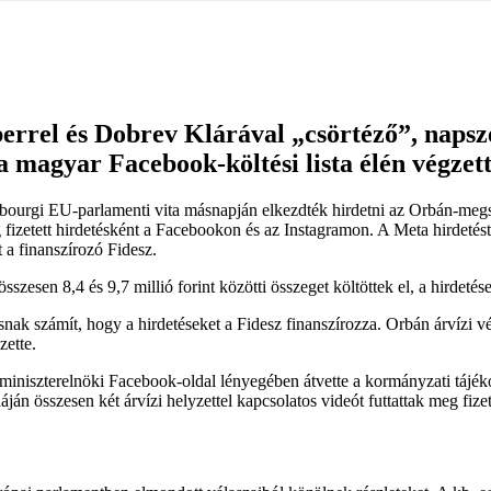
errel és Dobrev Klárával „csörtéző”, naps
 magyar Facebook-költési lista élén végzett
sbourgi EU-parlamenti vita másnapján elkezdték hirdetni az Orbán-megs
g fizetett hirdetésként a Facebookon és az Instagramon. A Meta hirdetés
t a finanszírozó Fidesz.
sen 8,4 és 9,7 millió forint közötti összeget költöttek el, a hirdetése
nak számít, hogy a hirdetéseket a Fidesz finanszírozza. Orbán árvízi v
zette.
miniszterelnöki Facebook-oldal lényegében átvette a kormányzati tájé
összesen két árvízi helyzettel kapcsolatos videót futtattak meg fizete