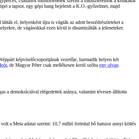
erces, csattanós minitörténetek szerint a miniszterelnök a kritikákat
öpri a tapsot, egy gépi hang bejelenti a K.O.-győzelmet, majd
tták el, helyenként újra is vágták az adott beszédrészleteket a
lyekre, de vágásokkal ezen kívül is dinamizálták a jeleneteket.
Néppárt képviselőcsoportjának vezetője, harmadik helyen két
deót
, de Magyar Péter csak mellékesen kerül szóba
egy olyan
 a demokráciával elégedettek aránya, valamint tévesen állította
lt a Meta adatai szerint: 10,7 millió forinttal bő hatszor annyi költés