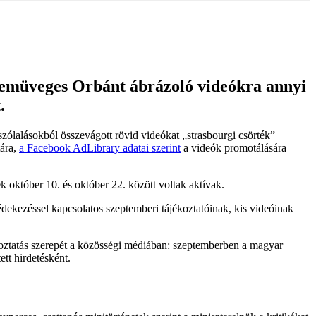
zemüveges Orbánt ábrázoló videókra annyi
.
zólalásokból összevágott rövid videókat „strasbourgi csörték”
tára,
a Facebook AdLibrary adatai szerint
a videók promotálására
k október 10. és október 22. között voltak aktívak.
édekezéssel kapcsolatos szeptemberi tájékoztatóinak, kis videóinak
koztatás szerepét a közösségi médiában: szeptemberben a magyar
tt hirdetésként.