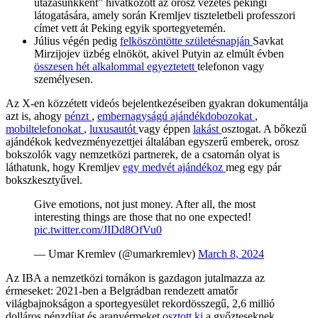
utazásunkként” hivatkozott az orosz vezetés pekingi
látogatására, amely során Kremljev tiszteletbeli professzori
címet vett át Peking egyik sportegyetemén.
Július végén pedig
felköszöntötte születésnapján
Savkat
Mirzijojev üzbég elnököt, akivel Putyin az elmúlt évben
összesen
hét
alkalommal
egyeztetett
telefonon vagy
személyesen.
Az X-en közzétett videós bejelentkezéseiben gyakran dokumentálja
azt is, ahogy
pénzt
,
embernagyságú ajándékdobozokat
,
mobiltelefonokat
,
luxusautót
vagy éppen
lakást
osztogat. A bőkezű
ajándékok kedvezményezettjei általában egyszerű emberek, orosz
bokszolók vagy nemzetközi partnerek, de a csatornán olyat is
láthatunk, hogy Kremljev
egy medvét ajándékoz
meg egy pár
bokszkesztyűvel.
Give emotions, not just money. After all, the most
interesting things are those that no one expected!
pic.twitter.com/JIDd8OfVu0
— Umar Kremlev (@umarkremlev)
March 8, 2024
Az IBA a nemzetközi tornákon is gazdagon jutalmazza az
érmeseket: 2021-ben a Belgrádban rendezett amatőr
világbajnokságon a sportegyesület rekordösszegű, 2,6 millió
dolláros pénzdíjat és aranyérmeket
osztott ki
a győzteseknek.