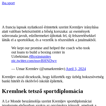
iba.sport
A francia lapnak nyilatkozó érintettek szerint Kremljev irányítása
alatt valóban beköszöntött a bőség korszaka: az események
színvonala javult, edzőtermeket újítottak fel, új felszerelésekkel
látták el a sportolókat, és a vezetők is részesültek a jutalmakból.
We kept our promise and helped the coach who took
out loans to build a boxing center in
Uzbekistan.
#Boxingunites
pic.twitter.com/nssvBHNDwv
— Umar Kremlev (@umarkremlev)
April 3, 2024
Kremljev azzal dicsekszik, hogy kifizették egy üzbég bokszsövetség
banki hitelét és ökölvívó iskolát építettek.
Kremlnek tetsző sportdiplomácia
A Le Monde beszámolója szerint Kremljev sportdiplomáciai
igyekezete elsősorban azokra az országokra irányult, amelyek a