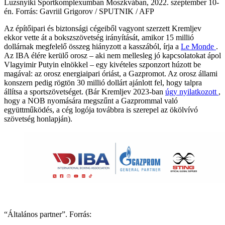
Luzsnyiki Sportkomplexumban Moszkvában, 2022. szeptember 10-
én. Forrás: Gavriil Grigorov / SPUTNIK / AFP
Az építőipari és biztonsági cégeiből vagyont szerzett Kremljev
ekkor vette át a bokszszövetség irányítását, amikor 15 millió
dollárnak megfelelő összeg hiányzott a kasszából, írja a
Le Monde
.
Az IBA élére kerülő orosz – aki nem mellesleg jó kapcsolatokat ápol
Vlagyimir Putyin elnökkel – egy kivételes szponzort húzott be
magával: az orosz energiaipari óriást, a Gazpromot. Az orosz állami
konszern pedig rögtön 30 millió dollárt ajánlott fel, hogy talpra
állítsa a sportszövetséget. (Bár Kremljev 2023-ban
úgy nyilatkozott
,
hogy a NOB nyomására megszűnt a Gazprommal való
együttműködés, a cég logója továbbra is szerepel az ökölvívó
szövetség honlapján).
“Általános partner”. Forrás: