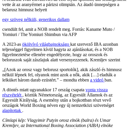
vette át az aranyérmet a párizsi olimpián. Az átadó ünnepségen a
belarusz himnusz helyett
egy szöveg nélküli, generikus dallam
csendült fel, amit a NOB rendelt meg. Forrás: Kaname Muto /
Yomiuri / The Yomiuri Shimbun via AFP
A 2023-as
ökölvívó
világbajnokságo
kat szervező IBA azonban
teljességgel figyelmen kívül hagyta az ajánlásokat, és a NOB
figyelmeztetése ellenére engedélyezte, hogy az oroszok és
beloruszok saját zászlajuk alatt versenyezzenek. Kremljev szerint
„[Azok az orosz vagy belorusz sportolók], akik zászló és himnusz
nélkül lépnek fel, olyanok mint azok a nők, akik […] eladták a
lelküket három darab ezüstért.” – mondta ebben
a videó
ban.
A döntés miatt ugyanakkor 17 ország csapata
vonta vissza
részvételét
, köztük Németország, az Egyesült Államok és az
Egyesült Királyság. A esemény után a bojkottban részt vevő
országok World Boxing néven egy új nemzetközi szövetséget
alapítottak
.
Címlapi kép: Vlagyimir Putyin orosz elnök (balra) és Umar
Kremljev, az International Boxing Association (AIBA) elnöke