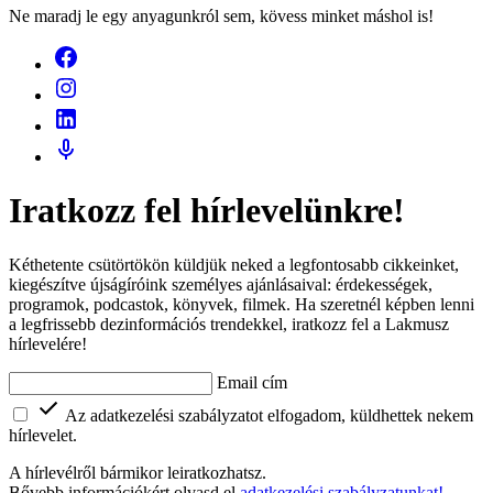
Ne maradj le egy anyagunkról sem, kövess minket máshol is!
Iratkozz fel hírlevelünkre!
Kéthetente csütörtökön küldjük neked a legfontosabb cikkeinket,
kiegészítve újságíróink személyes ajánlásaival: érdekességek,
programok, podcastok, könyvek, filmek. Ha szeretnél képben lenni
a legfrissebb dezinformációs trendekkel, iratkozz fel a Lakmusz
hírlevelére!
Email cím
Az adatkezelési szabályzatot elfogadom, küldhettek nekem
hírlevelet.
A hírlevélről bármikor leiratkozhatsz.
Bővebb információkért olvasd el
adatkezelési szabályzatunkat!