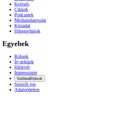
Keresés
Cikkek
Podcastek
Mediatudatosság
Közadat
Hibajavítások
Egyebek
Rólunk
Írj nekünk
Hírlevél
Impresszum
Sütibeállítások
Szerzői jog
Adatvédelem