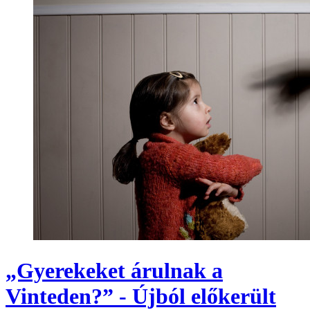
„Gyerekeket árulnak a
Vinteden?” - Újból előkerült