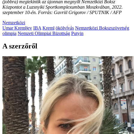
(jobbra) megtekintik az újonnan megnyílt Nemzetközi Boksz
Központot a Luzsnyiki Sportkomplexumban Moszkvában, 2022.
szeptember 10-én. Forrás: Gavriil Grigorov / SPUTNIK / AFP
Nemzetközi
Umar Kremljev
IBA
Kreml
ökölvívás
Nemzetközi Bokszszövetség
olimpia
Nemzeti Olimpiai Bizottság
Putyin
A szerzőről