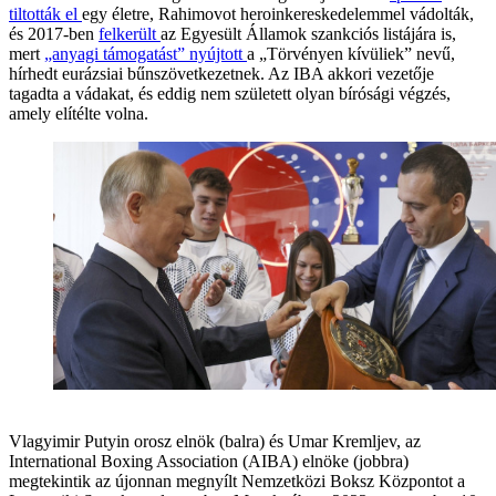
tiltották el
egy életre, Rahimovot heroinkereskedelemmel vádolták,
és 2017-ben
felkerült
az Egyesült Államok szankciós listájára is,
mert
„anyagi támogatást” nyújtott
a „Törvényen kívüliek” nevű,
hírhedt eurázsiai bűnszövetkezetnek. Az IBA akkori vezetője
tagadta a vádakat, és eddig nem született olyan bírósági végzés,
amely elítélte volna.
Vlagyimir Putyin orosz elnök (balra) és Umar Kremljev, az
International Boxing Association (AIBA) elnöke (jobbra)
megtekintik az újonnan megnyílt Nemzetközi Boksz Központot a