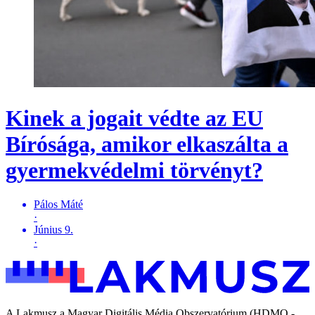
Kinek a jogait védte az EU
Bírósága, amikor elkaszálta a
gyermekvédelmi törvényt?
Pálos Máté
·
Június 9.
·
A Lakmusz a Magyar Digitális Média Obszervatórium (HDMO -