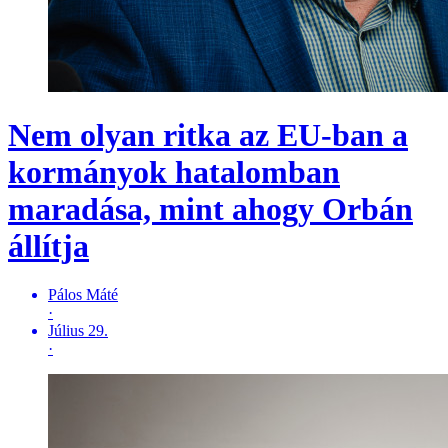
Nem olyan ritka az EU-ban a
kormányok hatalomban
maradása, mint ahogy Orbán
állítja
Pálos Máté
·
Július 29.
·