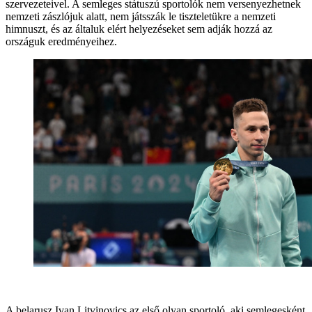
szervezeteivel. A semleges státuszú sportolók nem versenyezhetnek
nemzeti zászlójuk alatt, nem játsszák le tiszteletükre a nemzeti
himnuszt, és az általuk elért helyezéseket sem adják hozzá az
országuk eredményeihez.
A belarusz Ivan Litvinovics az első olyan sportoló, aki semlegesként