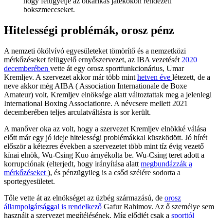
hogy felügyelje az ötkarikás játékokon rendezett
bokszmeccseket.
Hitelességi problémák, orosz pénz
A nemzeti ökölvívó egyesületeket tömörítő és a nemzetközi
mérkőzéseket felügyelő ernyőszervezet, az IBA vezetését
2020
decemberében
vette át egy orosz sportfunkcionárius, Umar
Kremljev. A szervezet akkor már több mint
hetven éve
létezett, de a
neve akkor még AIBA ( Association Internationale de Boxe
Amateur) volt, Kremljev elnöksége alatt változtattak meg a jelenlegi
International Boxing Associationre. A névcsere mellett 2021
decemberében teljes arculatváltásra is sor került.
A manőver oka az volt, hogy a szervezet Kremljev elnökké válása
előtt már egy jó ideje hitelességi problémákkal küszködött. Jó hírét
először a kétezres években a szervezetet több mint tíz évig vezető
kínai elnök, Wu-Csing Kuo árnyékolta be. Wu-Csing teret adott a
korrupciónak (elterjedt, hogy irányítása alatt
megbundázzák a
mérkőzéseket
), és pénzügyileg is a csőd szélére sodorta a
sportegyesületet.
Tőle vette át az elnökséget az üzbég származású, de
orosz
állampolgársággal is rendelkező
Gafur Rahimov. Az ő személye sem
használt a szervezet megítélésének. Míg elődjét csak a
sporttól