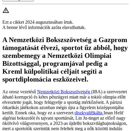
Ezt a cikket 2024 augusztusában írtuk.
A benne lévő információk azóta elavulhattak.
A Nemzetközi Bokszszövetség a Gazprom
támogatását élvezi, sportot űz abból, hogy
szembemegy a Nemzetközi Olimpiai
Bizottsággal, programjával pedig a
Kreml külpolitikai céljait segíti a
sportdiplomácia eszközeivel.
Az orosz vezetésű
Nemzetközi Bokszszövetség
(IBA) a szervezetet
átható korrupció és kétes pénzügyei miatt már a tokiói olimpia előtt
elvesztette jogát, hogy felügyelje a sportág mérkőzéseit. A párizsi
ötkarikás játékokon azonban mégis újra a figyelem középpontjába
került. Ennek oka, hogy ez a szervezet
diszkvalifikálta
Iman Helif
algériai bokszolót és tajvani sporttársát, Lin Ju-tinget az előző nagy
ökölvívó világversenyen, a 2023-as újdelhi bokszvilágbajnokságon,
mert a sportolók szerintük nem feleltek meg a nők közötti indulás