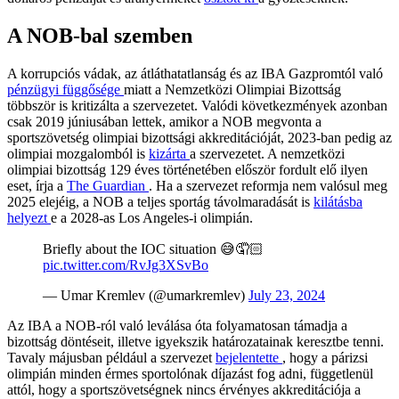
A NOB-bal szemben
A korrupciós vádak, az átláthatatlanság és az IBA Gazpromtól való
pénzügyi függősége
miatt a Nemzetközi Olimpiai Bizottság
többször is kritizálta a szervezetet. Valódi következmények azonban
csak 2019 júniusában lettek, amikor a NOB megvonta a
sportszövetség olimpiai bizottsági akkreditációját, 2023-ban pedig az
olimpiai mozgalomból is
kizárta
a szervezetet. A nemzetközi
olimpiai bizottság 129 éves történetében először fordult elő ilyen
eset, írja a
The Guardian
. Ha a szervezet reformja nem valósul meg
2025 elejéig, a NOB a teljes sportág távolmaradását is
kilátásba
helyezt
e a 2028-as Los Angeles-i olimpián.
Briefly about the IOC situation 😅🤦🏻
pic.twitter.com/RvJg3XSvBo
— Umar Kremlev (@umarkremlev)
July 23, 2024
Az IBA a NOB-ról való leválása óta folyamatosan támadja a
bizottság döntéseit, illetve igyekszik határozatainak keresztbe tenni.
Tavaly májusban például a szervezet
bejelentette
, hogy a párizsi
olimpián minden érmes sportolónak díjazást fog adni, függetlenül
attól, hogy a sportszövetségnek nincs érvényes akkreditációja a