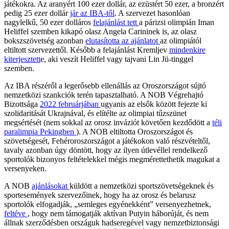
játékokra. Az aranyért 100 ezer dollár, az ezüstért 50 ezer, a bronzért
pedig 25 ezer dollár
jár az IBA-től
. A szervezet hasonlóan
nagylelkű, 50 ezer dolláros
felajánlást tett
a párizsi olimpián Iman
Heliffel szemben kikapó olasz Angela Carininek is, az olasz
bokszszövetség azonban
elutasította az ajánlatot
az olimpiától
eltiltott szervezettől. Később a felajánlást Kremljev
mindenkire
kiterjesztett
e, aki veszít Heliffel vagy tajvani Lin Jü-tinggel
szemben.
Az IBA részéről a legerősebb ellenállás az Oroszországot sújtó
nemzetközi szankciók terén tapasztalható. A NOB Végrehajtó
Bizottsága
2022 februárjában
ugyanis az elsők között fejezte ki
szolidaritását Ukrajnával, és elítélte az olimpiai tűzszünet
megsértését (nem sokkal az orosz inváziót követően kezdődött a
téli
paralimpia Pekingben
). A NOB eltiltotta Oroszországot és
szövetségesét, Fehéroroszországot a játékokon való részvételtől,
tavaly azonban úgy döntött, hogy az ilyen útlevéllel rendelkező
sportolók bizonyos feltételekkel mégis megmérettethetik magukat a
versenyeken.
A NOB
ajánlásokat
küldött a nemzetközi sportszövetségeknek és
sportesemények szervezőinek, hogy ha az orosz és belarusz
sportolók elfogadják, „semleges egyénekként” versenyezhetnek,
feltéve
, hogy nem támogatják aktívan Putyin háborúját, és nem
állnak szerződésben országuk hadseregével vagy nemzetbiztonsági