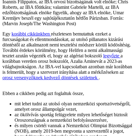
Ioannis Filippatos, az IBA orvosi bizottságának volt elnöke; Chris
Roberts, az IBA főtitkára; valamint Gabriele Martelli, az IBA
edzőbizottságának elnöke figyelik, ahogy az IBA elnöke, Umar
Kremljev beszél egy sajtótájékoztatón hétfőn Párizsban. Forrás:
(Marvin Joseph/The Washington Post)
Egy
korábbi cikkünkben
részletesen bemutattuk ezeket a
furcsaságokat és ellentmondásokat, az utolsó pillanatos kizárási
döntéstől az alkalmazott nemi tesztelési módszer körüli ködösítésig.
További érdekes körülmény, hogy Helifen a nemi alkalmassági
tesztet azután végezték el, hogy az algériai bokszoló
legyőzte
a
korábban veretlen orosz bokszolót, Azalia Aminevát a 2023-as
világbajnokságon. Az IBA-vel kapcsolatban azonban már korábban
is felmerült, hogy a szervezet irányítása alatt a mérkőzéseken az
orosz versenyzőknek kedvező döntések születnek
.
Ebben a cikkben pedig azt foglaltuk össze,
mit lehet tudni az utolsó olyan nemzetközi sportszövetségről,
amelyet orosz állampolgár vezet,
az ökölvívás sportág felügyelete milyen lehetőséget biztosít
Oroszországnak a nemzetközi befolyásszerzésre,
és milyen csörtéi vannak a Nemzetközi Olimpiai Bizottsággal
(NOB), amely 2019-ben megvonta a szervezettől a jogot,