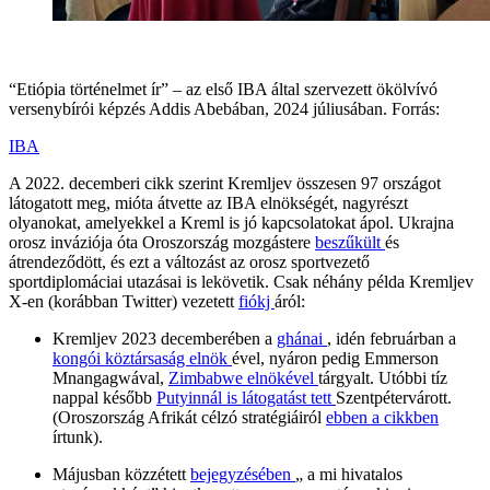
“Etiópia történelmet ír” – az első IBA által szervezett ökölvívó
versenybírói képzés Addis Abebában, 2024 júliusában. Forrás:
IBA
A 2022. decemberi cikk szerint Kremljev összesen 97 országot
látogatott meg, mióta átvette az IBA elnökségét, nagyrészt
olyanokat, amelyekkel a Kreml is jó kapcsolatokat ápol. Ukrajna
orosz inváziója óta Oroszország mozgástere
beszűkült
és
átrendeződött, és ezt a változást az orosz sportvezető
sportdiplomáciai utazásai is lekövetik. Csak néhány példa Kremljev
X-en (korábban Twitter) vezetett
fiókj
áról:
Kremljev 2023 decemberében a
ghánai
, idén februárban a
kongói köztársaság elnök
ével, nyáron pedig Emmerson
Mnangagwával,
Zimbabwe elnökével
tárgyalt. Utóbbi tíz
nappal később
Putyinnál is látogatást tett
Szentpétervárott.
(Oroszország Afrikát célzó stratégiáiról
ebben a cikkben
írtunk).
Májusban közzétett
bejegyzésében
„ a mi hivatalos