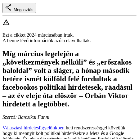
Megosztás
Ezt a cikket 2024 márciusában írtuk.
A benne lévő információk azóta elavulhattak.
Míg március legelején a
„következmények nélküli” és „erőszakos
baloldal” volt a sláger, a hónap második
hetére ismét külföld felé fordultak a
facebookos politikai hirdetések, ráadásul
– az év eleje óta először – Orbán Viktor
hirdetett a legtöbbet.
Szerző: Barczikai Fanni
Választási hirdetésfigyelőnkben
heti rendszerességgel követjük,
hogy ki mennyit költ politikai hirdetésekre a Meta és a Google
felületein. Év eleje óta március második hetében fordult elő először,