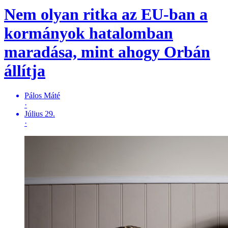
Nem olyan ritka az EU-ban a
kormányok hatalomban
maradása, mint ahogy Orbán
állítja
Pálos Máté
·
Július 29.
·