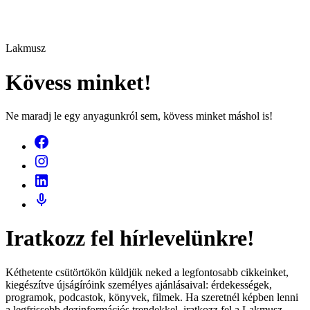
Lakmusz
Kövess minket!
Ne maradj le egy anyagunkról sem, kövess minket máshol is!
Iratkozz fel hírlevelünkre!
Kéthetente csütörtökön küldjük neked a legfontosabb cikkeinket,
kiegészítve újságíróink személyes ajánlásaival: érdekességek,
programok, podcastok, könyvek, filmek. Ha szeretnél képben lenni
a legfrissebb dezinformációs trendekkel, iratkozz fel a Lakmusz