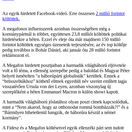
Az egyik hirdetett Facebook-videó. Erre összesen
2 millió forintot
költöttek.
A megafonos influenszerek azonban összességében még a
kormánypártnál is többet, együttesen 23,8 milliót költöttek politikai
hirdetésekre a héten. Ezzel év eleje óta már majdnem 150 millió
forintot költöttek egységes üzeneteik terjesztésére, az év top költője
pedig továbbra is Bohár Dániel, aki január óta 28 millió forintot
reklámozott el.
A Megafon hirdetett posztjaiban a harmadik világháború eljövetele
volt a fő téma, a ellenség szerepébe pedig a baloldal és Magyar Péter
helyett ismételten “a háborúpárti globalisták” kerültek. Ennek a
“brüsszelitákhoz” köthető elitnek egyedüli név szerint említett tagja
visszatérően Ursula von der Leyen, azonban viszonylag új
szereplőként a héten Emmanuel Macron is külön showt kapott.
A harmadik világháború jóslatához olyan poszt címek kapcsolódtak,
mint a “Nem akarod, hogy az otthonodat rommá bombázzák?!” és a
“Bármilyen hihetetlenül hangzik, de háborúra készül a német
kormány”.
A Fidesz és a Megafon költéseivel egyik ellenzéki párt sem tudott