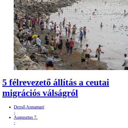
5 félrevezető állítás a ceutai
migrációs válságról
Dezső Annamari
·
Augusztus 7.
·