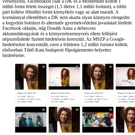
versenyezni. Facebookon csak a DK és a Momentum költött 1
millió forint feletti összeget (1,5 illetve 1,1 millió forintot), a többi
párt költése félmillió forint környékén vagy az alatt maradt. A
kormánnyal ellentétben a DK nem akarta olyan könnyen elengedni
a kegyelmi botrányt és alternatív gyermekvédelmi javaslatait hirdette
Facebook oldalán, míg Donáth Anna a debreceni
akkumulátorgyárak és a környezetszennyezés elleni fellépést
népszerűsítette fizetett hirdetésein keresztül. Az MSZP a Google-
hirdetésekre koncentrált, ezen a felületen 1,2 millió forintot költött,
elsősorban Tüttő Kata budapesti főpolgármester-helyettes
hirdetéseire.