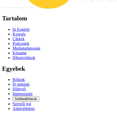
Tartalom
In English
Keresés
Cikkek
Podcastek
Mediatudatosság
Közadat
Hibajavítások
Egyebek
Rólunk
Írj nekünk
Hírlevél
Impresszum
Sütibeállítások
Szerzői jog
Adatvédelem