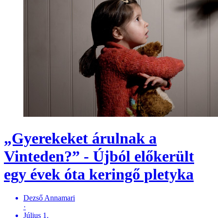
„Gyerekeket árulnak a
Vinteden?” - Újból előkerült
egy évek óta keringő pletyka
Dezső Annamari
·
Július 1.