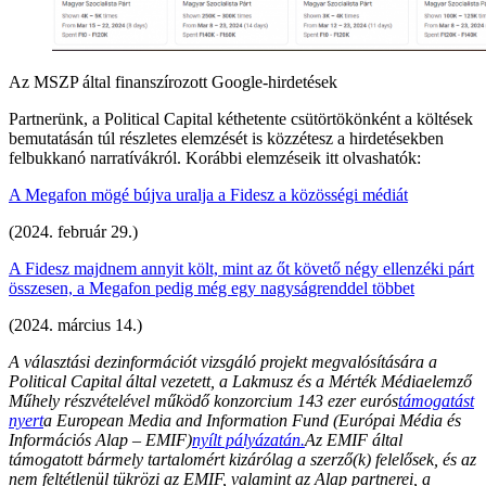
Az MSZP által finanszírozott Google-hirdetések
Partnerünk, a Political Capital kéthetente csütörtökönként a költések
bemutatásán túl részletes elemzését is közzétesz a hirdetésekben
felbukkanó narratívákról. Korábbi elemzéseik itt olvashatók:
A Megafon mögé bújva uralja a Fidesz a közösségi médiát
(2024. február 29.)
A Fidesz majdnem annyit költ, mint az őt követő négy ellenzéki párt
összesen, a Megafon pedig még egy nagyságrenddel többet
(2024. március 14.)
A választási dezinformációt vizsgáló projekt megvalósítására a
Political Capital által vezetett, a Lakmusz és a Mérték Médiaelemző
Műhely részvételével működő konzorcium 143 ezer eurós
támogatást
nyert
a European Media and Information Fund (Európai Média és
Információs Alap – EMIF)
nyílt pályázatán.
Az EMIF által
támogatott bármely tartalomért kizárólag a szerző(k) felelősek, és az
nem feltétlenül tükrözi az EMIF, valamint az Alap partnerei, a