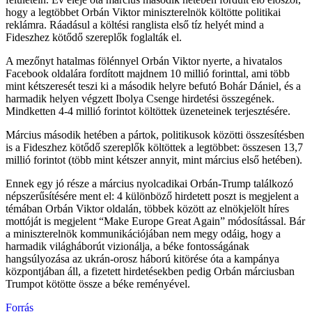
hogy a legtöbbet Orbán Viktor miniszterelnök költötte politikai
reklámra. Ráadásul a költési ranglista első tíz helyét mind a
Fideszhez kötődő szereplők foglalták el.
A mezőnyt hatalmas fölénnyel Orbán Viktor nyerte, a hivatalos
Facebook oldalára fordított majdnem 10 millió forinttal, ami több
mint kétszeresét teszi ki a második helyre befutó Bohár Dániel, és a
harmadik helyen végzett Ibolya Csenge hirdetési összegének.
Mindketten 4-4 millió forintot költöttek üzeneteinek terjesztésére.
Március második hetében a pártok, politikusok közötti összesítésben
is a Fideszhez kötődő szereplők költöttek a legtöbbet: összesen 13,7
millió forintot (több mint kétszer annyit, mint március első hetében).
Ennek egy jó része a március nyolcadikai Orbán-Trump találkozó
népszerűsítésére ment el: 4 különböző hirdetett poszt is megjelent a
témában Orbán Viktor oldalán, többek között az elnökjelölt híres
mottóját is megjelent “Make Europe Great Again” módosítással. Bár
a miniszterelnök kommunikációjában nem megy odáig, hogy a
harmadik világháborút vizionálja, a béke fontosságának
hangsúlyozása az ukrán-orosz háború kitörése óta a kampánya
központjában áll, a fizetett hirdetésekben pedig Orbán márciusban
Trumpot kötötte össze a béke reményével.
Forrás