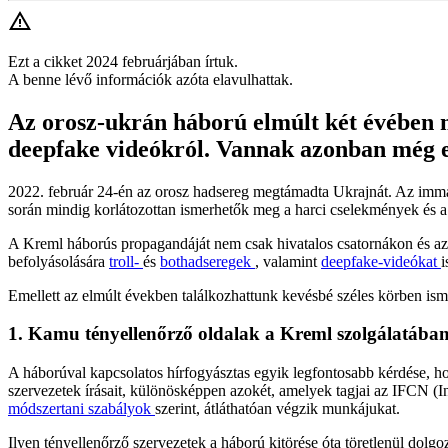
Ezt a cikket 2024 februárjában írtuk.
A benne lévő információk azóta elavulhattak.
Az orosz-ukrán háború elmúlt két évében m
deepfake videókról. Vannak azonban még e
2022. február 24-én az orosz hadsereg megtámadta Ukrajnát. Az immár 
során mindig korlátozottan ismerhetők meg a harci cselekmények és a 
A Kreml háborús propagandáját nem csak hivatalos csatornákon és az o
befolyásolására
troll-
és
bothadseregek
, valamint
deepfake-videókat
i
Emellett az elmúlt években találkozhattunk kevésbé széles körben ism
1. Kamu tényellenőrző oldalak a Kreml szolgálatába
A háborúval kapcsolatos hírfogyásztas egyik legfontosabb kérdése, h
szervezetek írásait, különösképpen azokét, amelyek tagjai az IFCN (
módszertani szabályok
szerint, átláthatóan végzik munkájukat.
Ilyen tényellenőrző szervezetek a háború kitörése óta töretlenül dolg