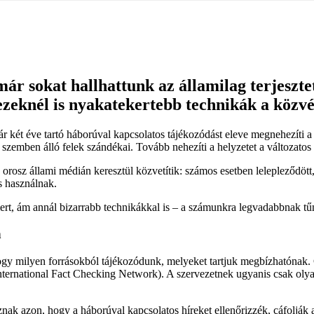
ár sokat hallhattunk az államilag terjeszte
zeknél is nyakatekertebb technikák a közv
két éve tartó háborúval kapcsolatos tájékozódást eleve megnehezíti a 
szemben álló felek szándékai. Tovább nehezíti a helyzetet a változatos
rosz állami médián keresztül közvetítik: számos esetben lelepleződött,
s használnak.
ert, ám annál bizarrabb technikákkal is – a számunkra legvadabbnak tű
n
ogy milyen forrásokból tájékozódunk, melyeket tartjuk megbízhatónak.
International Fact Checking Network). A szervezetnek ugyanis csak oly
oznak azon, hogy a háborúval kapcsolatos híreket ellenőrizzék, cáfoljá