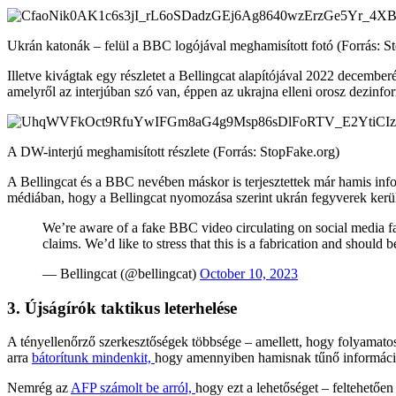
Ukrán katonák – felül a BBC logójával meghamisított fotó (Forrás: S
Illetve kivágtak egy részletet a Bellingcat alapítójával 2022 decemb
amelyről az interjúban szó van, éppen az ukrajna elleni orosz dezin
A DW-interjú meghamisított részlete (Forrás: StopFake.org)
A Bellingcat és a BBC nevében máskor is terjesztettek már hamis info
médiában, hogy a Bellingcat nyomozása szerint ukrán fegyverek kerül
We’re aware of a fake BBC video circulating on social media f
claims. We’d like to stress that this is a fabrication and should 
— Bellingcat (@bellingcat)
October 10, 2023
3. Újságírók taktikus leterhelése
A tényellenőrző szerkesztőségek többsége – amellett, hogy folyamatos
arra
bátorítunk mindenkit,
hogy amennyiben hamisnak tűnő információv
Nemrég az
AFP számolt be arról,
hogy ezt a lehetőséget – feltehetően