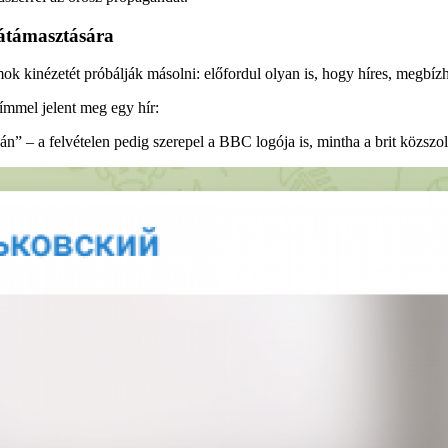
látámasztására
mok kinézetét próbálják másolni: előfordul olyan is, hogy híres, megbí
ímmel jelent meg egy hír:
án” – a felvételen pedig szerepel a BBC logója is, mintha a brit közszo