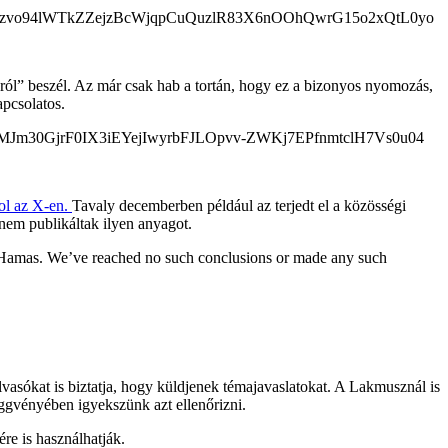
ól” beszél. Az már csak hab a tortán, hogy ez a bizonyos nyomozás,
pcsolatos.
ol az X-en.
Tavaly decemberben például az terjedt el a közösségi
nem publikáltak ilyen anyagot.
to Hamas. We’ve reached no such conclusions or made any such
vasókat is biztatja, hogy küldjenek témajavaslatokat. A Lakmusznál is
ggvényében igyekszünk azt ellenőrizni.
re is használhatják.