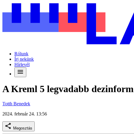
Rólunk
Írj nekünk
Hírlevél
A Kreml 5 legvadabb dezinform
Totth Benedek
2024. február 24. 13:56
Megosztás