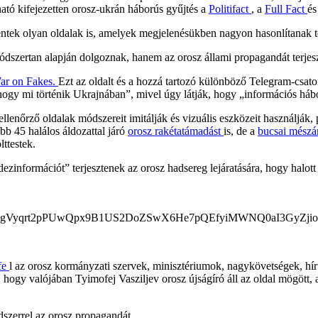
lható kifejezetten orosz-ukrán háborús gyűjtés a
Politifact
, a
Full Fact
és
ntek olyan oldalak is, amelyek megjelenésükben nagyon hasonlítanak t
szertan alapján dolgoznak, hanem az orosz állami propagandát terjesz
ar on Fakes.
Ezt az oldalt és a hozzá tartozó különböző Telegram-csato
, hogy mi történik Ukrajnában”, mivel úgy látják, hogy „információs háb
llenőrző oldalak módszereit imitálják és vizuális eszközeit használják, 
ább 45 halálos áldozattal járó
orosz rakétatámadást
is, de a
bucsai mészár
ttestek.
 dezinformációt” terjesztenek az orosz hadsereg lejáratására, hogy halot
 fe
l az orosz kormányzati szervek, minisztériumok, nagykövetségek, h
, hogy valójában Tyimofej Vasziljev orosz újságíró áll az oldal mögött,
dszerrel az orosz propagandát.