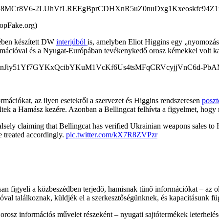
topFake.org)
erében készített DW
interjúból
is, amelyben Eliot Higgins egy „nyomozásr
formációval és a Nyugat-Európában tevékenykedő orosz kémekkel volt ka
rmációkat, az ilyen esetekről a szervezet és Higgins rendszeresen
poszt
tek a Hamász kezére. Azonban a Bellingcat felhívta a figyelmet, hogy 
alsely claiming that Bellingcat has verified Ukrainian weapons sales 
be treated accordingly.
pic.twitter.com/kX7R8ZVPzr
an figyeli a közbeszédben terjedő, hamisnak tűnő információkat – az ol
al találkoznak, küldjék el a szerkesztőségünknek, és kapacitásunk fü
 orosz információs művelet részeként – nyugati sajtótermékek leterhelésé