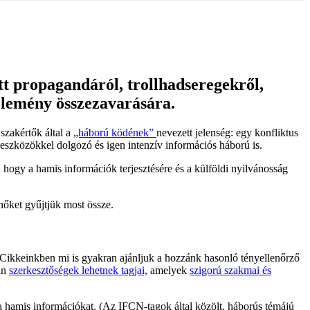
tt propagandáról, trollhadseregekről,
élemény összezavarására.
szakértők által a
„háború ködének”
nevezett jelenség: egy konfliktus
 eszközökkel dolgozó és igen intenzív információs háború is.
 hogy a hamis információk terjesztésére és a külföldi nyilvánosság
nőket gyűjtjük most össze.
 Cikkeinkben mi is gyakran ajánljuk a hozzánk hasonló tényellenőrző
an
szerkesztőségek lehetnek tagjai,
amelyek
szigorú szakmai és
k a hamis információkat. (Az IFCN-tagok által közölt, háborús témájú