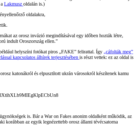
 a
Lakmusz
oldalán is.)
ényellenőrző oldalakra,
tik.
rnákat az orosz invázió megindításával egy időben hozták létre,
orú indult Oroszország ellen.”
például helyszíni fotókat piros „FAKE” felirattal. Így
„cáfolták meg”
lással kapcsolatos álhírek terjesztésében
is részt vettek: ez az oldal is
t orosz katonákról és elpusztított ukrán városokról készítenek kamu
írügynökségek is. Bár a War on Fakes anonim oldalként működik, az
 aki korábban az egyik legnézettebb orosz állami tévécsatorna