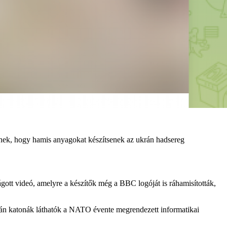
geknek, hogy hamis anyagokat készítsenek az ukrán hadsereg
vágott videó, amelyre a készítők még a BBC logóját is ráhamisították,
án katonák láthatók a NATO évente megrendezett informatikai