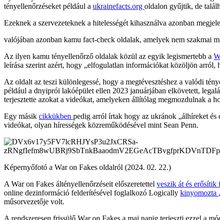
tényellenőrzéseket például a
ukrainefacts.org
oldalon gyűjtik, de talá
Ezeknek a szervezeteknek a hitelességét kihasználva azonban megjele
valójában azonban kamu fact-check oldalak, amelyek nem szakmai mód
Az ilyen kamu tényellenőrző oldalak közül az egyik legismertebb a
W
leírása szerint azért, hogy „elfogulatlan információkat közöljön arról
Az oldalt az teszi különlegessé, hogy a megtévesztéshez a valódi ténye
például a dnyiprói lakóépület ellen 2023 januárjában elkövetett, legal
terjesztette azokat a videókat, amelyeken állítólag megmozdulnak a hol
Egy másik
cikkükben
pedig arról írtak hogy az ukránok „álhíreket és
videókat, olyan hírességek közreműködésével mint Sean Penn.
Képernyőfotó a War on Fakes oldalról (2024. 02. 22.)
A War on Fakes áltényellenőrzéseit előszeretettel
veszik át és erősítik
online dezinformáció felderítésével foglalkozó Logically
kinyomozta
műsorvezetője volt.
A rendszeresen frissülő War on Fakes a mai napig terjeszti ezzel a mó