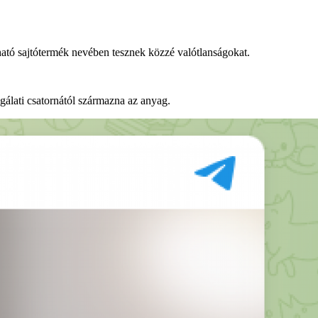
zható sajtótermék nevében tesznek közzé valótlanságokat.
lgálati csatornától származna az anyag.