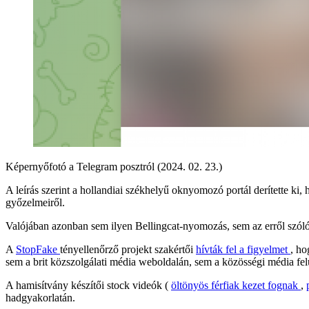
Képernyőfotó a Telegram posztról (2024. 02. 23.)
A leírás szerint a hollandiai székhelyű oknyomozó portál derítette ki
győzelmeiről.
Valójában azonban sem ilyen Bellingcat-nyomozás, sem az erről szóló
A
StopFake
tényellenőrző projekt szakértői
hívták fel a figyelmet
, ho
sem a brit közszolgálati média weboldalán, sem a közösségi média felü
A hamisítvány készítői stock videók (
öltönyös férfiak kezet fognak
,
hadgyakorlatán.