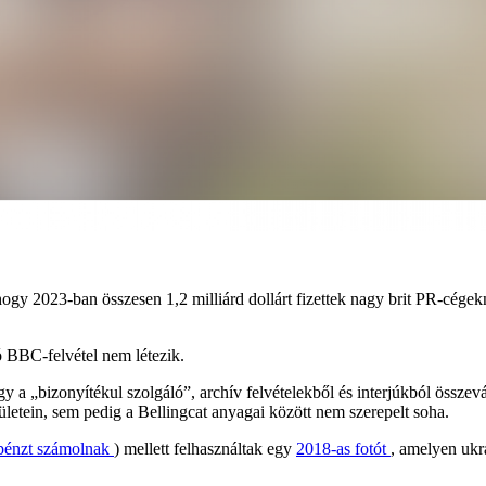
, hogy 2023-ban összesen 1,2 milliárd dollárt fizettek nagy brit PR-cé
 BBC-felvétel nem létezik.
gy a „bizonyítékul szolgáló”, archív felvételekből és interjúkból össze
letein, sem pedig a Bellingcat anyagai között nem szerepelt soha.
pénzt számolnak
) mellett felhasználtak egy
2018-as fotót
, amelyen ukr