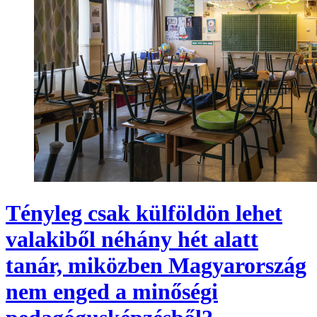
Tényleg csak külföldön lehet
valakiből néhány hét alatt
tanár, miközben Magyarország
nem enged a minőségi