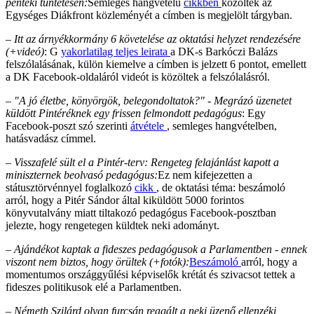
pénteki tüntetésen:
Semleges hangvételű
cikkben
közölték az
Egységes Diákfront közleményét a címben is megjelölt tárgyban.
– Itt az árnyékkormány 6 követelése az oktatási helyzet rendezésére
(+videó)
: G
yakorlatilag teljes leirata
a DK-s Barkóczi Balázs
felszólalásának, külön kiemelve a címben is jelzett 6 pontot, emellett
a DK Facebook-oldaláról videót is közöltek a felszólalásról.
– "A jó életbe, könyörgök, belegondoltatok?" - Megrázó üzenetet
küldött Pintéréknek egy frissen felmondott pedagógus
: Egy
Facebook-poszt szó szerinti
átvétele
, semleges hangvételben,
hatásvadász címmel.
– Visszafelé sült el a Pintér-terv: Rengeteg felajánlást kapott a
miniszternek beolvasó pedagógus:
Ez nem kifejezetten a
státusztörvénnyel foglalkozó
cikk
, de oktatási téma: beszámoló
arról, hogy a Pitér Sándor által kiküldött 5000 forintos
könyvutalvány miatt tiltakozó pedagógus Facebook-posztban
jelezte, hogy rengetegen küldtek neki adományt.
– Ajándékot kaptak a fideszes pedagógusok a Parlamentben - ennek
viszont nem biztos, hogy örültek (+fotók):
Beszámoló
arról, hogy a
momentumos országgyűlési képviselők krétát és szivacsot tettek a
fideszes politikusok elé a Parlamentben.
– Németh Szilárd olyan furcsán reagált a neki üzenő ellenzéki