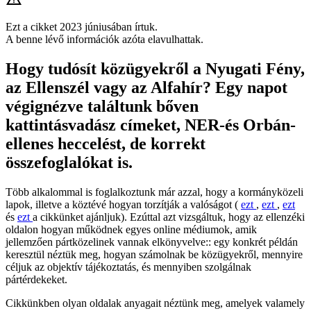
Ezt a cikket 2023 júniusában írtuk.
A benne lévő információk azóta elavulhattak.
Hogy tudósít közügyekről a Nyugati Fény,
az Ellenszél vagy az Alfahír? Egy napot
végignézve találtunk bőven
kattintásvadász címeket, NER-és Orbán-
ellenes heccelést, de korrekt
összefoglalókat is.
Több alkalommal is foglalkoztunk már azzal, hogy a kormányközeli
lapok, illetve a köztévé hogyan torzítják a valóságot (
ezt
,
ezt
,
ezt
és
ezt
a cikkünket ajánljuk). Ezúttal azt vizsgáltuk, hogy az ellenzéki
oldalon hogyan működnek egyes online médiumok, amik
jellemzően pártközelinek vannak elkönyvelve:: egy konkrét példán
keresztül néztük meg, hogyan számolnak be közügyekről, mennyire
céljuk az objektív tájékoztatás, és mennyiben szolgálnak
pártérdekeket.
Cikkünkben olyan oldalak anyagait néztünk meg, amelyek valamely