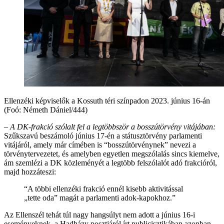
Ellenzéki képviselők a Kossuth téri színpadon 2023. június 16-án
(Foó: Németh Dániel/444)
– A DK-frakció szólalt fel a legtöbbször a bosszútörvény vitájában:
Szűkszavú beszámoló június 17-én a státusztörvény parlamenti
vitájáról, amely már címében is “bosszútörvénynek” nevezi a
törvénytervezetet, és amelyben egyetlen megszólalás sincs kiemelve,
ám szemlézi a DK közleményét a legtöbb felszólalót adó frakcióról,
majd hozzáteszi:
“A többi ellenzéki frakció ennél kisebb aktivitással
„tette oda” magát a parlamenti adok-kapokhoz.”
Az Ellenszél tehát túl nagy hangsúlyt nem adott a június 16-i
eseményeknek, a Hadházy posztjáról írt publicisztikában azonban