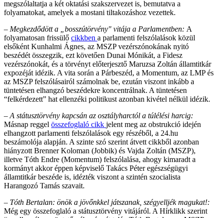
megszólaltatja a két oktatási szakszervezet is, bemutatva a
folyamatokat, amelyek a mostani tiltakozáshoz vezettek.
– Megkezdődött a „bosszútörvény" vitája a Parlamentben:
A
folyamatosan frissülő
cikkben
a parlamenti felszólalások közül
elsőként Kunhalmi Ágnes, az MSZP vezérszónokának nyitó
beszédét összegzik, ezt követően Dunai Mónikát, a Fidesz
vezérszónokát, és a törvényt előterjesztő Maruzsa Zoltán államtitkár
expozéját idézik. A vita során a Párbeszéd, a Momentum, az LMP és
az MSZP felszólásairól számolnak be, ezután viszont inkább a
tüntetésen elhangzó beszédekre koncentrálnak. A tüntetésen
“felkérdezett” hat ellenzéki politikust azonban kivétel nélkül idézik.
– A státusztörvény kapcsán az osztályharctól a túlélési harcig:
Másnap reggel
összefoglaló cikk
jelent meg az obstrukció idején
elhangzott parlamenti felszólalások egy részéből, a 24.hu
beszámolója alapján. A szinte szó szerint átvett cikkből azonban
hiányzott Brenner Koloman (Jobbik) és Vajda Zoltán (MSZP),
illetve Tóth Endre (Momentum) felszólalása, ahogy kimaradt a
kormányt akkor éppen képviselő Takács Péter egészségügyi
államtitkár beszéde is, idézték viszont a szintén szocialista
Harangozó Tamás szavait.
– Tóth Bertalan: önök a jövőnkkel játszanak, szégyelljék magukat!:
Még egy összefoglaló a státusztörvény vitájáról. A Hírklikk szerint