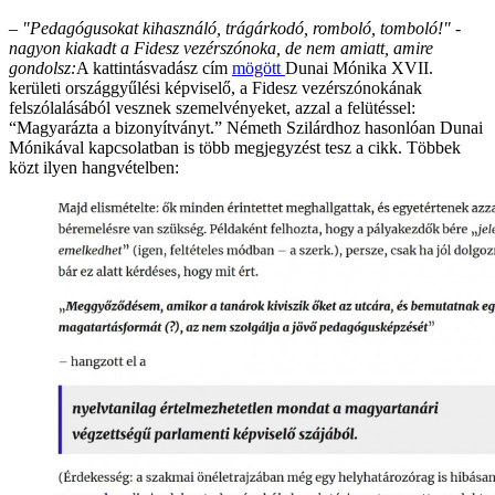
– "Pedagógusokat kihasználó, trágárkodó, romboló, tomboló!" -
nagyon kiakadt a Fidesz vezérszónoka, de nem amiatt, amire
gondolsz:
A kattintásvadász cím
mögött
Dunai Mónika XVII.
kerületi országgyűlési képviselő, a Fidesz vezérszónokának
felszólalásából vesznek szemelvényeket, azzal a felütéssel:
“Magyarázta a bizonyítványt.” Németh Szilárdhoz hasonlóan Dunai
Mónikával kapcsolatban is több megjegyzést tesz a cikk. Többek
közt ilyen hangvételben: