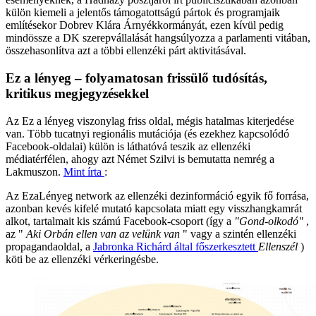
külön kiemeli a jelentős támogatottságú pártok és programjaik
említésekor Dobrev Klára Árnyékkormányát, ezen kívül pedig
mindössze a DK szerepvállalását hangsúlyozza a parlamenti vitában,
összehasonlítva azt a többi ellenzéki párt aktivitásával.
Ez a lényeg – folyamatosan frissülő tudósítás,
kritikus megjegyzésekkel
Az Ez a lényeg viszonylag friss oldal, mégis hatalmas kiterjedése
van. Több tucatnyi regionális mutációja (és ezekhez kapcsolódó
Facebook-oldalai) külön is láthatóvá teszik az ellenzéki
médiatérfélen, ahogy azt Német Szilvi is bemutatta nemrég a
Lakmuszon.
Mint írta
:
Az EzaLényeg network az ellenzéki dezinformáció egyik fő forrása,
azonban kevés kifelé mutató kapcsolata miatt egy visszhangkamrát
alkot, tartalmait kis számú Facebook-csoport (így a
"Gond-olkodó"
,
az "
Aki Orbán ellen van az velünk van
" vagy a szintén ellenzéki
propagandaoldal, a
Jabronka Richárd által főszerkesztett
Ellenszél
)
köti be az ellenzéki vérkeringésbe.