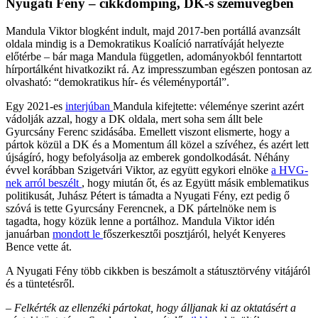
Nyugati Fény – cikkdömping, DK-s szemüvegben
Mandula Viktor blogként indult, majd 2017-ben portállá avanzsált
oldala mindig is a Demokratikus Koalíció narratíváját helyezte
előtérbe – bár maga Mandula független, adományokból fenntartott
hírportálként hivatkozikt rá. Az impresszumban egészen pontosan az
olvasható: “demokratikus hír- és véleményportál”.
Egy 2021-es
interjúban
Mandula kifejtette: véleménye szerint azért
vádolják azzal, hogy a DK oldala, mert soha sem állt bele
Gyurcsány Ferenc szidásába. Emellett viszont elismerte, hogy a
pártok közül a DK és a Momentum áll közel a szívéhez, és azért lett
újságíró, hogy befolyásolja az emberek gondolkodását. Néhány
évvel korábban Szigetvári Viktor, az együtt egykori elnöke
a HVG-
nek arról beszélt
, hogy miután őt, és az Együtt másik emblematikus
politikusát, Juhász Pétert is támadta a Nyugati Fény, ezt pedig ő
szóvá is tette Gyurcsány Ferencnek, a DK pártelnöke nem is
tagadta, hogy közük lenne a portálhoz. Mandula Viktor idén
januárban
mondott le
főszerkesztői posztjáról, helyét Kenyeres
Bence vette át.
A Nyugati Fény több cikkben is beszámolt a státusztörvény vitájáról
és a tüntetésről.
– Felkérték az ellenzéki pártokat, hogy álljanak ki az oktatásért a