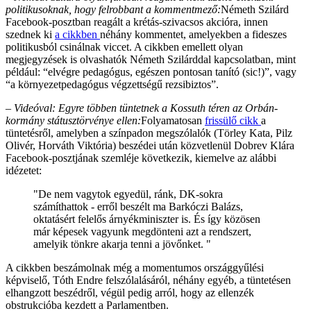
politikusoknak, hogy felrobbant a kommentmező:
Németh Szilárd
Facebook-posztban reagált a krétás-szivacsos akcióra, innen
szednek ki
a cikkben
néhány kommentet, amelyekben a fideszes
politikusból csinálnak viccet. A cikkben emellett olyan
megjegyzések is olvashatók Németh Szilárddal kapcsolatban, mint
például: “elvégre pedagógus, egészen pontosan tanító (sic!)”, vagy
“a környezetpedagógus végzettségű rezsibiztos”.
– Videóval: Egyre többen tüntetnek a Kossuth téren az Orbán-
kormány státusztörvénye ellen:
Folyamatosan
frissülő cikk
a
tüntetésről, amelyben a színpadon megszólalók (Törley Kata, Pilz
Olivér, Horváth Viktória) beszédei után közvetlenül Dobrev Klára
Facebook-posztjának szemléje következik, kiemelve az alábbi
idézetet:
"De nem vagytok egyedül, ránk, DK-sokra
számíthattok - erről beszélt ma Barkóczi Balázs,
oktatásért felelős árnyékminiszter is. És így közösen
már képesek vagyunk megdönteni azt a rendszert,
amelyik tönkre akarja tenni a jövőnket. "
A cikkben beszámolnak még a momentumos országgyűlési
képviselő, Tóth Endre felszólalásáról, néhány egyéb, a tüntetésen
elhangzott beszédről, végül pedig arról, hogy az ellenzék
obstrukcióba kezdett a Parlamentben.