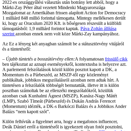
2022-es országgyűlési választás után botrány lett abból, hogy a
Márki-Zay Péter által vezetett Mindenki Magyarországa
Mozgalomat az Amerikában frissen alapított Action for Democracy
1 milliárd 848 millió forinttal támogatta. Mintegy mellékesen derült
ki, hogy az Oraculum 2020 Kft. is bőségesen részesült a külföldi
támogatásból: 1,9 milliárd forintot kaptak.
Páva Zoltán állítása
szerint
azonban ennek nem volt köze Márki-Zay kampányához.
Az Ez a lényeg két anyagban számolt be a státusztörvény vitájáról
és a tüntetésről:
– Újabb tüntetés a bosszútörvény ellen:
A folyamatosan
frissülő cikk
ben tájékoztat az aznapi eseményekről, kontextusba is helyezve azt.
A parlementi felszólalások közül külön posztot kapott a DK, a
Momentum és a Párbeszéd, az MSZP-től egy közleményt
publikáltak, jobbikos megszólalásról azonban nem adtak hírt. A
tüntetésen a felszólalók többségét bemutatták, illetve itt is külön
posztban számoltak be az ellenzéki megszólalókról, közülük
azonban csak Kunhalmi Ágnest (MSZP), Kanász-Nagy Mátét
(LMP), Szabó Tímeát (Párbeszéd) és Dukán András Ferencet
(Momentum) idézték, a DK-s Barkóczi Balázs és a Jobbikos Ander
Balázs “nem kapott szót”.
Külön felhívták a figyelmet arra, hogy a megafonos influencer,
Deák Dániel erről a tüntetésről is igyekezett olyan fotót posztolni,