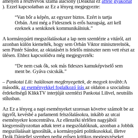
amelyen a résztvevők száma alacsony (Deáknál ez
afféle gyakorlat
). Ezzel kapcsolatban az Ez a lényeg megjegyezte:
“Van bőr a képén, az egyszer biztos. Ezért is tartja
Orbán. Ami még a Fidesznek is erős hazugság, azt kell
ezeknek a senkiknek kommunikálniuk.”
A kormánypárti megszólalásokat a lap nem szemlézte a vitáról, azt
azonban külön kiemelték, hogy sem Orbán Viktor miniszterelnök,
sem Pintér Sándor, az oktatásért is felelős miniszter nem vett részt az
ülésen. Ehhez kapcsolódva még megjegyezték:
“De nem csak ők, sok más fideszes kamuképviselő sem
ment be. Gyáva csicskák.”
– Pankotai Lili: halálosan megfenyegettek, de megyek tovább:
A
második,
az eseményekkel foglalkozó írás
az oldalon a szocialista
érdekeltségű KlikkTV interjúját szemlézi Pankotai Lilivel, neutrális
stílusban.
Az Ez a lényeg a napi eseményeket szorosan követve számolt be az
ügyről, kevésbé a parlamenti felszólalásokra, inkább az utcai
eseményekre koncentrálva. Az ellenzéki térfélen nagyjából
kiegyensúlyozottan adtak teret a megszólalóknak, azonban a Jobbik
megszólalásait ignorálták, a kormánypárti politikusokkal, illetve
Deák Dániellel szemben pedig erősen kritikus megjegyzéseket