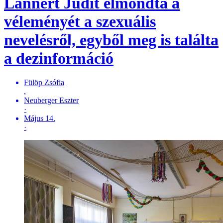
Lannert Judit elmondta a
véleményét a szexuális
nevelésről, egyből meg is találta
a dezinformáció
Fülöp Zsófia
,
Neuberger Eszter
·
Május 14.
·