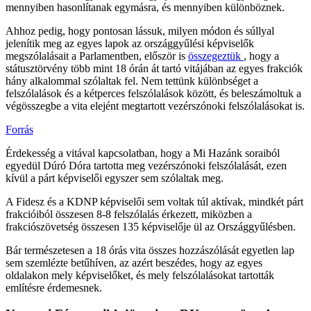
mennyiben hasonlítanak egymásra, és mennyiben különböznek.
Ahhoz pedig, hogy pontosan lássuk, milyen módon és súllyal
jelenítik meg az egyes lapok az országgyűlési képviselők
megszólalásait a Parlamentben, először is
összegeztük
, hogy a
státusztörvény több mint 18 órán át tartó vitájában az egyes frakciók
hány alkalommal szólaltak fel. Nem tettünk különbséget a
felszólalások és a kétperces felszólalások között, és beleszámoltuk a
végösszegbe a vita elejént megtartott vezérszónoki felszólalásokat is.
Forrás
Érdekesség a vitával kapcsolatban, hogy a Mi Hazánk soraiból
egyedül Dúró Dóra tartotta meg vezérszónoki felszólalását, ezen
kívül a párt képviselői egyszer sem szólaltak meg.
A Fidesz és a KDNP képviselői sem voltak túl aktívak, mindkét párt
frakcióiból összesen 8-8 felszólalás érkezett, miközben a
frakciószövetség összesen 135 képviselője ül az Országgyűlésben.
Bár természetesen a 18 órás vita összes hozzászólását egyetlen lap
sem szemlézte betűhíven, az azért beszédes, hogy az egyes
oldalakon mely képviselőket, és mely felszólalásokat tartották
említésre érdemesnek.