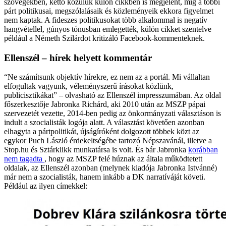
szövegekben, kettő közülük külön cikkben is megjelent, míg a többi
párt politikusai, megszólalásaik és közleményeik ekkora figyelmet
nem kaptak. A fideszes politikusokat több alkalommal is negatív
hangvétellel, gúnyos tónusban emlegették, külön cikket szentelve
például a Németh Szilárdot kritizáló Facebook-kommenteknek.
Ellenszél – hírek helyett kommentár
“Ne számítsunk objektív hírekre, ez nem az a portál. Mi vállaltan
elfogultak vagyunk, véleményszerű írásokat közlünk,
publicisztikákat” – olvasható az Ellenszél impresszumában. Az oldal
főszerkesztője Jabronka Richárd, aki 2010 után az MSZP pápai
szervezetét vezette, 2014-ben pedig az önkormányzati választáson is
indult a szocialisták logója alatt. A választást követően azonban
elhagyta a pártpolitikát, újságíróként dolgozott többek közt az
egykor Puch László érdekeltségébe tartozó Népszavánál, illetve a
Stop.hu és Sztárklikk munkatársa is volt. És bár Jabronka
korábban
nem tagadta
, hogy az MSZP felé húznak az általa működtetett
oldalak, az Ellenszél azonban (melynek kiadója Jabronka Istvánné)
már nem a szocialisták, hanem inkább a DK narratíváját követi.
Például az ilyen címekkel: