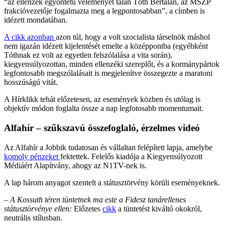
“az ellenzék egyöntetű véleményét talán Tóth Bertalan, az MSZP
frakcióvezetője fogalmazta meg a legpontosabban”, a címben is
idézett mondatában.
A cikk azonban
azon túl, hogy a volt szocialista társelnök máshol
nem igazán idézett kijelentését emelte a középpontba (egyébként
Tóthnak ez volt az egyetlen felszólalása a vita során),
kiegyensúlyozottan, minden ellenzéki szereplőt, és a kormánypártok
legfontosabb megszólalásait is megjelenítve összegezte a maratoni
hosszúságú vitát.
A Hírklikk tehát előzetesen, az események közben és utólag is
objektív módon foglalta össze a nap legfotosabb momentumait.
Alfahír – szűkszavú összefoglaló, érzelmes videó
Az Alfahír a Jobbik tudatosan és vállaltan felépített lapja, amelybe
komoly pénzeket
fektettek. Felelős kiadója a Kiegyensúlyozott
Médiáért Alapítvány, ahogy az N1TV-nek is.
A lap három anyagot szentelt a státusztörvény körüli eseményeknek.
– A Kossuth téren tüntetnek ma este a Fidesz tanárellenes
státusztörvénye ellen:
Előzetes
cikk
a tüntetést kiváltó okokról,
neutrális stílusban.