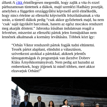
állunk:
A
cikk
érintőlegesen megemlíti, hogy zajlik a vita és ezzel
párhuzamosan tüntetnek a diákok, majd szemlézi Hadházy posztját,
amelyben a független országgyűlési képviselő arról elmélkedik,
hogy nincs értelme az ellenzéki képviselők felszólalásainak a vita
során, a tüntető diákok pedig “csak akkor győzhetnek majd, ha nem
‘csak’ saját ügyükért harcolnak, hanem az egész mocskos rendszert
meg akarják dönteni.” Jabronka írásában indulatosan reagál a
felvetésre, miszerint az ellenzéki pártok jelen formájukban nem
lennének alkalmasak a kormány leváltására. Többek közt így:
“Orbán Viktor rendszerét pártok fogják tudni eltüntetni.
Tessék pártot alapítani, elindulni a választáson,
szövetkezni azokkal a pártokkal, akiknek jelentős
támogatottságuk és programjuk van (kezdve Dobrev
Klára Árnyékkormányával). Nem pedig azt hazudni az
embereknek, hogy jöjjenek ki minél többen, mert akkor
elzavarjuk Orbánt!”