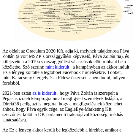
Az oldalt az Oraculum 2020 Kft. adja ki, melynek tulajdonosa Páva
Zoltán (a volt MSZP-s országgyűlési képviselő, Páva Zoltán fia), és
kifejezetten a 2019-es országgyűlési választások előtt robbant be a
közéletbe. Szó szerint:
mint kiderült
, a kampányban az akkor indult
Ez a lényeg költötte a legtöbbet Facebook-hirdetésekre. Többet,
mint Karácsony Gergely és a Fidesz összesen - nem tudni, milyen
forrásból.
2021-ben aztán
az is kiderült
, hogy Páva Zoltán is szerepelt a
Pegasus izraeli kémprogrammal megfigyelt személyek listáján, a
Direkt36 pedig azt is megírta, hogy a megfigyelésnek köze lehet
ahhoz, hogy Páva egyik cége, az EagleEye-Marketing Kft.
szerződést kötött a DK parlamenti frakciójával közösségi médiás
tanácsadásra.
Az Ez a lényeg akkor került be legközelebb a hírekbe, amikor a