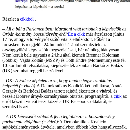
Részlet a
cikkből
.
– Áll a bál a Parlamentben: Maratoni vitát tartottak a képviselők az
Orbán-kormány bosszútörvényéről:
Ez a cikk
már átcsúszott június
17-re, ahogy a törvényről szóló vita is elhúzódott. Főként a
forrásként is megjelölt 24.hu tudósításából szemlézték az
országgyűlési képviselők megszólalásait, bár némileg hiányosan.
Nem került bele ugyanis a 24.hu által kiemelt Brenner Koloman
(Jobbik), Vajda Zoltán (MSZP) és Tóth Endre (Momentum) este fél
10-kor tartott felszólalása, kiegészítették azonban Barkóczi Balázs
(DK) szombat reggeli beszédével.
– DK: A Fidesz képtelen arra, hogy rendbe tegye az oktatás
helyzetét (+videó):
A Demokratikus Koalíció két politikusa, Arató
Gergely és Barkóczi Balázs tartott sajtótájékoztatót a vitáról, és
beszélt Dobrev árnyékkormányának oktatási programjáról, a
cikk
az
erről készült videót teszi közzé a DK Facebook-oldaláról, és
szemlézi is azt.
– A DK képviselői szólaltak fel a legtöbbször a bosszútörvény
parlamenti vitájában (+videó):
A Demokratikus Koalíció
sajtóközleményének átvétele, amelyben többek közt hangsúlyozzák,