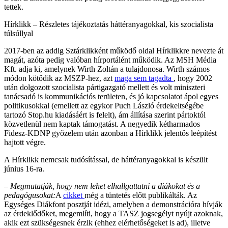
tettek.
Hírklikk – Részletes tájékoztatás háttéranyagokkal, kis szocialista
túlsúllyal
2017-ben az addig Sztárklikként működő oldal Hírklikkre nevezte át
magát, azóta pedig valóban hírportálént működik. Az MSH Média
Kft. adja ki, amelynek Wirth Zoltán a tulajdonosa. Wirth számos
módon kötődik az MSZP-hez, azt
maga sem tagadta
, hogy 2002
után dolgozott szocialista pártigazgató mellett és volt miniszteri
tanácsadó is kommunikációs területen, és jó kapcsolatot ápol egyes
politikusokkal (emellett az egykor Puch László érdekeltségébe
tartozó Stop.hu kiadásáért is felelt), ám állítása szerint pártoktól
közvetlenül nem kaptak támogatást. A negyedik kétharmados
Fidesz-KDNP győzelem után azonban a Hírklikk jelentős leépítést
hajtott végre.
A Hírklikk nemcsak tudósítással, de háttéranyagokkal is készült
június 16-ra.
– Megmutatják, hogy nem lehet elhallgattatni a diákokat és a
pedagógusokat:
A
cikket
még a tüntetés előtt publikálták. Az
Egységes Diákfont posztját idézi, amelyben a demonstrációra hívják
az érdeklődőket, megemlíti, hogy a TASZ jogsegélyt nyújt azoknak,
akik ezt szükségesnek érzik (ehhez elérhetőségeket is ad), illetve