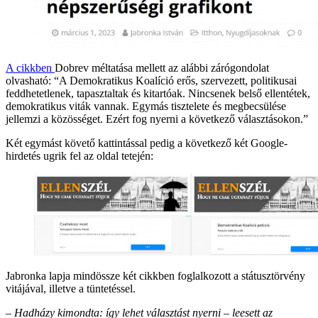
A cikkben
Dobrev méltatása mellett az alábbi zárógondolat
olvasható: “A Demokratikus Koalíció erős, szervezett, politikusai
feddhetetlenek, tapasztaltak és kitartóak. Nincsenek belső ellentétek,
demokratikus viták vannak. Egymás tisztelete és megbecsülése
jellemzi a közösséget. Ezért fog nyerni a következő választásokon.”
Két egymást követő kattintással pedig a következő két Google-
hirdetés ugrik fel az oldal tetején:
Jabronka lapja mindössze két cikkben foglalkozott a státusztörvény
vitájával, illetve a tüntetéssel.
– Hadházy kimondta: így lehet választást nyerni – leesett az