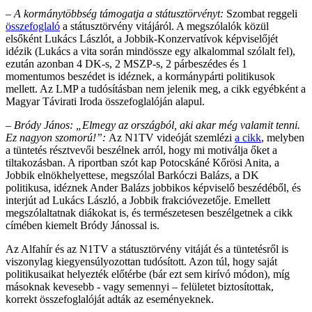
– A kormánytöbbség támogatja a státusztörvényt:
Szombat reggeli
összefoglaló
a státusztörvény vitájáról. A megszólalók közül
elsőként Lukács Lászlót, a Jobbik-Konzervatívok képviselőjét
idézik (Lukács a vita során mindössze egy alkalommal szólalt fel),
ezután azonban 4 DK-s, 2 MSZP-s, 2 párbeszédes és 1
momentumos beszédet is idéznek, a kormánypárti politikusok
mellett. Az LMP a tudósításban nem jelenik meg, a cikk egyébként a
Magyar Távirati Iroda összefoglalóján alapul.
– Bródy János: „Elmegy az országból, aki akar még valamit tenni.
Ez nagyon szomorú!”:
Az N1TV videóját szemlézi
a cikk
, melyben
a tüntetés résztvevői beszélnek arról, hogy mi motiválja őket a
tiltakozásban. A riportban szót kap Potocskáné Kőrösi Anita, a
Jobbik elnökhelyettese, megszólal Barkóczi Balázs, a DK
politikusa, idéznek Ander Balázs jobbikos képviselő beszédéből, és
interjút ad Lukács László, a Jobbik frakcióvezetője. Emellett
megszólaltatnak diákokat is, és természetesen beszélgetnek a cikk
címében kiemelt Bródy Jánossal is.
Az Alfahír és az N1TV a státusztörvény vitáját és a tüntetésről is
viszonylag kiegyensúlyozottan tudósított. Azon túl, hogy saját
politikusaikat helyezték előtérbe (bár ezt sem kirívó módon), míg
másoknak kevesebb - vagy semennyi – felületet biztosítottak,
korrekt összefoglalóját adták az eseményeknek.