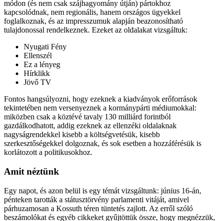
módon (és nem csak szájhagyomány útján) pártokhoz
kapcsolódnak, nem regionális, hanem országos ügyekkel
foglalkoznak, és az impresszumuk alapján beazonosítható
tulajdonossal rendelkeznek. Ezeket az oldalakat vizsgáltuk:
Nyugati Fény
Ellenszél
Ez a lényeg
Hírklikk
Jövő TV
Fontos hangsúlyozni, hogy ezeknek a kiadványok erőforrások
tekintetében nem versenyeznek a kormánypárti médiumokkal:
miközben csak a köztévé tavaly 130 milliárd forintból
gazdálkodhatott, addig ezeknek az ellenzéki oldalaknak
nagyságrendekkel kisebb a költségvetésük, kisebb
szerkesztőségekkel dolgoznak, és sok esetben a hozzáférésük is
korlátozott a politikusokhoz.
Amit néztünk
Egy napot, és azon belül is egy témát vizsgáltunk: június 16-án,
pénteken tarották a státusztörvény parlamenti vitáját, amivel
párhuzamosan a Kossuth téren tüntetés zajlott. Az erről szóló
beszámolókat és egyéb cikkeket gyűjtöttük össze, hogy megnézzük,