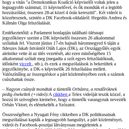
hogy a vitán "a Demokratikus Koalíció képviselői voltak jelen a
legnagyobb számmal, 11 képviselővel, és ők mondták el a legtöbb
hozzászólást, összesen 28-at közel 4 órán keresztül". Két videót is
közzétesznek, szintén a DK Facebook-oldaláról: Hegedüs Andrea és
Kálmán Olga felszólalását.
Emlékeztetőül: a Parlament honlapján található ülésnapi
jegyzőkönyv szerint a DK képviselői összesen 26 alkalommal
szólaltak fel. Viszont június 17-én hajnali háromnegyed 6 táján a
fideszes Jakab Istvántól Oláh Lajos (DK), az Országgyűlés egyik
alelnöke vette át az ülés vezetését, aki ezen minőségében 15
alkalommal szólalt meg (megadta a szót egyes felszólalóknak,
időnként
viccelt
, stb.), és ezek a megszólalások is bekerültek a
jegyzőkönybe, a DK-s képviselők 26 felszólalása mellett.
Valószínűleg az összegzéskor a párt közleményében ezek a számok
csúszhattak össze.
– Nagyon csúnyát mondtak a tüntetők Orbánra, a rendőröknek
pedig énekeltek (+videó):
A
cikkben
a Telex videóját teszik közzé, a
hozzá írt szövegben kiemelve, hogy a tüntetők varangynak nevezték
Orbán Vktort, és elénekelték a Szózatot.
Összességében a Nyugati Fény cikkeiben a DK politikusainak
megszólalásai kapták a legnagyobb hangsúlyt, a párt közleményei,
videói és Facebook-posztjai látványosan megjelentek a