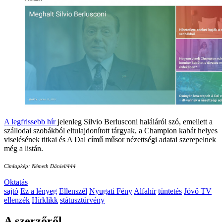
A legfrissebb hír
jelenleg Silvio Berlusconi haláláról szó, emellett a
szállodai szobákból eltulajdonított tárgyak, a Champion kabát helyes
viselésének titkai és A Dal című műsor nézettségi adatai szerepelnek
még a listán.
Címlapkép: Németh Dániel/444
Oktatás
sajtó
Ez a lényeg
Ellenszél
Nyugati Fény
Alfahír
tüntetés
Jövő TV
ellenzék
Hírklikk
státusztürvény
A szerzőről