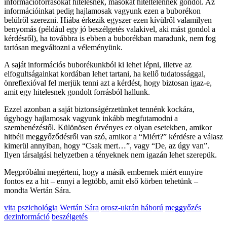
információforrásokat hitelesnek, másokat hiteltelennek gondol. Az
információinkat pedig hajlamosak vagyunk ezen a buborékon
belülről szerezni. Hiába érkezik egyszer ezen kívülről valamilyen
benyomás (például egy jó beszélgetés valakivel, aki mást gondol a
kérdésről), ha továbbra is ebben a buborékban maradunk, nem fog
tartósan megváltozni a véleményünk.
A saját információs buborékunkból ki lehet lépni, illetve az
elfogultságainkat kordában lehet tartani, ha kellő tudatossággal,
önreflexióval fel merjük tenni azt a kérdést, hogy biztosan igaz-e,
amit egy hitelesnek gondolt forrásból hallunk.
Ezzel azonban a saját biztonságérzetünket tennénk kockára,
úgyhogy hajlamosak vagyunk inkább megfutamodni a
szembenézéstől. Különösen érvényes ez olyan esetekben, amikor
hitbéli meggyőződésről van szó, amikor a “Miért?” kérdésre a válasz
kimerül annyiban, hogy “Csak mert…”, vagy “De, az úgy van”.
Ilyen társalgási helyzetben a tényeknek nem igazán lehet szerepük.
Megpróbálni megérteni, hogy a másik embernek miért ennyire
fontos ez a hit – ennyi a legtöbb, amit első körben tehetünk –
mondta Wertán Sára.
vita
pszichológia
Wertán Sára
orosz-ukrán háború
meggyőzés
dezinformáció
beszélgetés