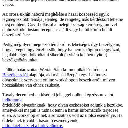
vissza.
Az orosz-ukrán háború megítélése a hazai közbeszéd egyik
legmegosztóbb témája jelenleg, de rengeteg más kérdéskört lehetne
még említeni, Covid-oltástól a melegházasság kérdéséig, amivel
előhozakodni instant recept a családi vagy baráti körön belüli
összefeszülésre.
Pedig még ilyen megosztó témákról is lehetséges úgy beszélgetni,
hogy a végén úgy érezhessük, hogy ha nem is rögtön meggyőzni,
legalább elgondolkodtatni sikerült (a vitára kellően nyitott)
beszélgetőtársunkat
– állítja határozottan Wertán Sára kommunikációs tréner, a
Beszélgess jól
alapítója, aki május közepén egy Lakmusz-
olvasóknak szervezett online workshopon beszélt arról, milyen
hozzáállásra van ehhez szükség.
Tavaly decemberben kísérleti jelleggel online képzéssorozatot
indítottunk
érdeklődő olvasóinknak, hogy olyan eszközöket adjunk a kezükbe,
amelyekkel maguk is tudnak tenni a hamis információk terjedése
ellen. A workshop ennek a sorozatnak volt az utolsó eseménye. Ha
érdekelnek további, hasonló eseményeink,
itt iratkozhatsz fel a hírlevelünkre.