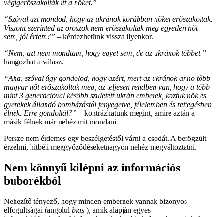
végigerőszakolták itt a nőket.”
“Szóval azt mondod, hogy az ukránok korábban nőket erőszakoltak.
Viszont szerinted az oroszok nem erőszakoltak meg egyetlen nőt
sem, jól értem?”
– kérdezhetünk vissza ilyenkor.
“Nem, azt nem mondtam, hogy egyet sem, de az ukránok többet.”
–
hangozhat a válasz.
“Aha, szóval úgy gondolod, hogy azért, mert az ukránok anno több
magyar nőt erőszakoltak meg, az teljesen rendben van, hogy a több
mint 3 generációval később született ukrán emberek, köztük nők és
gyerekek állandó bombázástól fenyegetve, félelemben és rettegésben
élnek. Erre gondoltál?” –
kontrázhatunk megint, amire aztán a
másik félnek már nehéz mit mondani.
Persze nem érdemes egy beszélgetéstől várni a csodát. A berögzült
érzelmi, hitbéli meggyőződéseketnagyon nehéz megváltoztatni.
Nem könnyű kilépni az információs
buborékból
Nehezítő tényező, hogy minden embernek vannak bizonyos
elfogultságai (angolul
bias
), amik alapján egyes