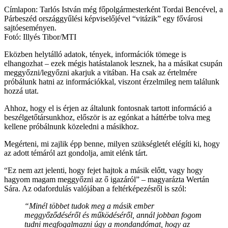
Címlapon: Tarlós István még főpolgármesterként Tordai Bencével, a
Párbeszéd országgyűlési képviselőjével “vitázik” egy fővárosi
sajtóeseményen.
Fotó: Illyés Tibor/MTI
Eközben helytálló adatok, tények, információk tömege is
elhangozhat – ezek mégis hatástalanok lesznek, ha a másikat csupán
meggyőzni/legyőzni akarjuk a vitában. Ha csak az értelmére
próbálunk hatni az információkkal, viszont érzelmileg nem találunk
hozzá utat.
Ahhoz, hogy el is érjen az általunk fontosnak tartott információ a
beszélgetőtársunkhoz, először is az egónkat a háttérbe tolva meg
kellene próbálnunk közeledni a másikhoz.
Megérteni, mi zajlik épp benne, milyen szükségletét elégíti ki, hogy
az adott témáról azt gondolja, amit elénk tárt.
“Ez nem azt jelenti, hogy fejet hajtok a másik előtt, vagy hogy
hagyom magam meggyőzni az ő igazáról” – magyarázta Wertán
Sára. Az odafordulás valójában a feltérképezésről is szól:
“Minél többet tudok meg a másik ember
meggyőződéséről és működéséről, annál jobban fogom
tudni megfogalmazni úgy a mondandómat, hogy az