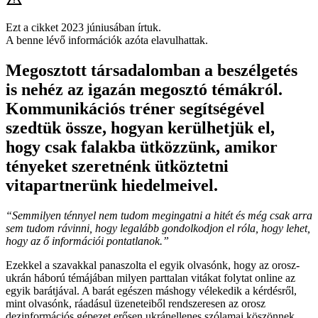
Ezt a cikket 2023 júniusában írtuk.
A benne lévő információk azóta elavulhattak.
Megosztott társadalomban a beszélgetés
is nehéz az igazán megosztó témákról.
Kommunikációs tréner segítségével
szedtük össze, hogyan kerülhetjük el,
hogy csak falakba ütközzünk, amikor
tényeket szeretnénk ütköztetni
vitapartnerünk hiedelmeivel.
“Semmilyen ténnyel nem tudom megingatni a hitét és még csak arra
sem tudom rávinni, hogy legalább gondolkodjon el róla, hogy lehet,
hogy az ő információi pontatlanok.”
Ezekkel a szavakkal panaszolta el egyik olvasónk, hogy az orosz-
ukrán háború témájában milyen parttalan vitákat folytat online az
egyik barátjával. A barát egészen máshogy vélekedik a kérdésről,
mint olvasónk, ráadásul üzeneteiből rendszeresen az orosz
dezinformációs gépezet erősen ukránellenes szólamai köszönnek