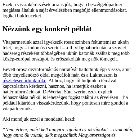
Ezek a visszakérdezések arra is jók, hogy a beszélgetőpartner
meglássa általuk a saját érvelésében megbújó ellentmondásokat,
logikai bukfenceket.
Nézzünk egy konkrét példát
Vitapartnerünk azzal igyekszik rossz színben feltüntetni az ukrán
felet, hogy – tudomása szerint – a II. világháború után a szovjet
hadsereg részeként többségében ukrán katonák szálltak meg több
közép-európai országot, és erőszakolták meg nők tömegeit.
Bevett orosz dezinformációs narratívát hallottunk épp vissza, amit
több tényellenőrző oldal megcáfolt már, és a Lakmuszon is
részletesen írtunk róla
. Ahhoz, hogy jól tudjunk a témával
kapcsolatban kérdezni, hasznos, ha ismerjük ezeket a
háttérinformációkat. DeWertán Sára szerint ezek explicit
felhasználása nélkül is lehetséges fogást találni az érvelésen – ha
például kitartóan visszakérdezünk, hogy pontosan mire gondol a
vitapartnerünk.
Aki mondjuk ezzel a mondattal kezd:
“Nem értem, miért kell annyira sajnálni az ukránokat… azok után,
hogy anno ők voltak, akik megszállták Magyarországot és