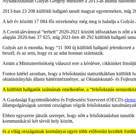
Nyilatkozatában Gulyás Gergely miniszter a 2013-as adattal hasonlítot
2013-ban 23 208 külföldi hallgató tanult magyar egyetemeken, míg 20
A két év közötti 17 084 fős növekmény még meg is haladja a Gulyás ált
A Covid-járvánnyal “terhelt” 2020-2021 közötti időszakban is nőtt a 
alapján 2020-ban 37 925, míg 2021-ben 40 292 külföldi hallgató tan
Gulyás azt is mondta, hogy “11 300 új külföldi hallgató jelentkezet
beszél, és az sem, hogy ez az adat honnan származik.
Amint a Miniszterelnökség válaszol erre a kérdésre, cikkünket frissítj
Fontos kitétel azonban, hogy a felsőoktatási statisztikákban külföldi
oktatásirányítás állami háttérintézménye, az Oktatáskutató- és Fejlesz
A külföldi hallgatók számának emelkedése, a “felsőoktatás nemzetköz
A Gazdasági Együttműködési és Fejlesztési Szervezet (OECD)
elemz
állampolgárságuk szerinti országban végzik felsőoktatási tanulmányai
Ebben egyszerre játszik szerepet, hogy nőtt a felsőoktatásban tanuló
kommunikáció két távoli hely között,
és a világ országainak kormányai egyre több erőforrást kezdtek fordít