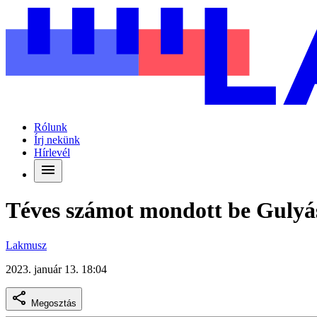
Rólunk
Írj nekünk
Hírlevél
Téves számot mondott be Gulyás
Lakmusz
2023. január 13. 18:04
Megosztás