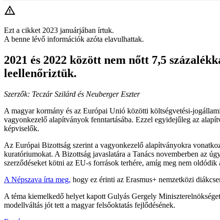
Ezt a cikket 2023 januárjában írtuk.
A benne lévő információk azóta elavulhattak.
2021 és 2022 között nem nőtt 7,5 százalékkal
leellenőriztük.
Szerzők: Teczár Szilárd és Neuberger Eszter
A magyar kormány és az Európai Unió közötti költségvetési-jogállami
vagyonkezelő alapítványok fenntartásába. Ezzel egyidejűleg az alapít
képviselők.
Az Európai Bizottság szerint a vagyonkezelő alapítványokra vonatkozó 
kuratóriumokat. A Bizottság javaslatára a Tanács novemberben az úgyn
szerződéseket kötni az EU-s források terhére, amíg meg nem oldódik 
A Népszava írta meg,
hogy ez érinti az Erasmus+ nemzetközi diákcser
A téma kiemelkedő helyet kapott Gulyás Gergely Miniszterelnökséget v
modellváltás jót tett a magyar felsőoktatás fejlődésének.