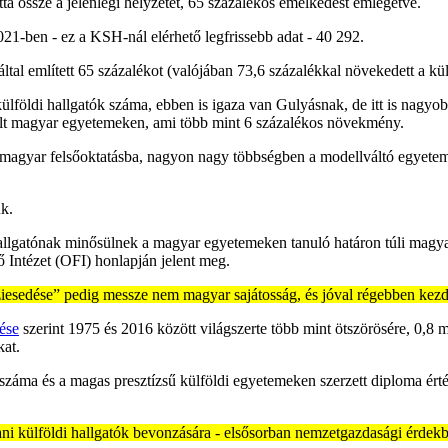
ta össze a jelenlegi helyzetet, 65 százalékos emelkedést emlegetve.
21-ben - ez a KSH-nál elérhető legfrissebb adat - 40 292.
al említett 65 százalékot (valójában 73,6 százalékkal növekedett a kül
külföldi hallgatók száma, ebben is igaza van Gulyásnak, de itt is nagyo
ult magyar egyetemeken, ami több mint 6 százalékos növekmény.
t a magyar felsőoktatásba, nagyon nagy többségben a modellváltó egyet
ük.
 hallgatónak minősülnek a magyar egyetemeken tanuló határon túli magyar 
tő Intézet (OFI) honlapján jelent meg.
iesedése” pedig messze nem magyar sajátosság, és jóval régebben kezd
ése
szerint 1975 és 2016 között világszerte több mint ötszörösére, 0,8 m
kat.
k száma és a magas presztízsű külföldi egyetemeken szerzett diploma ér
ani külföldi hallgatók bevonzására - elsősorban nemzetgazdasági érdekb