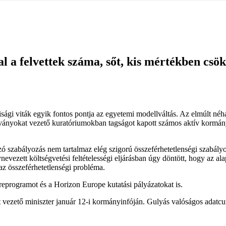
 a felvettek száma, sőt, kis mértékben csökke
sági viták egyik fontos pontja az egyetemi modellváltás. Az elmúlt n
ványokat vezető kuratóriumokban tagságot kapott számos aktív kormánypá
szabályozás nem tartalmaz elég szigorú összeférhetetlenségi szabályokat
evezett költségvetési feltételességi eljárásban úgy döntött, hogy az al
az összeférhetetlenségi probléma.
eprogramot és a Horizon Europe kutatási pályázatokat is.
ezető miniszter január 12-i kormányinfóján. Gulyás valóságos adatcunam