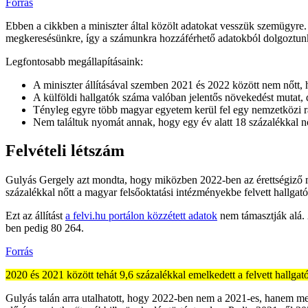
Forrás
Ebben a cikkben a miniszter által közölt adatokat vesszük szemügyre. 
megkeresésünkre, így a számunkra hozzáférhető adatokból dolgoztun
Legfontosabb megállapításaink:
A miniszter állításával szemben 2021 és 2022 között nem nőtt, 
A külföldi hallgatók száma valóban jelentős növekedést mutat, 
Tényleg egyre több magyar egyetem kerül fel egy nemzetközi ra
Nem találtuk nyomát annak, hogy egy év alatt 18 százalékkal nő
Felvételi létszám
Gulyás Gergely azt mondta, hogy miközben 2022-ben az érettségiző m
százalékkal nőtt a magyar felsőoktatási intézményekbe felvett hallgat
Ezt az állítást
a felvi.hu portálon közzétett adatok
nem támasztják alá. 
ben pedig 80 264.
Forrás
2020 és 2021 között tehát 9,6 százalékkal emelkedett a felvett hallg
Gulyás talán arra utalhatott, hogy 2022-ben nem a 2021-es, hanem megi