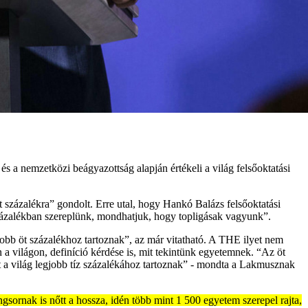
s a nemzetközi beágyazottság alapján értékeli a világ felsőoktatási
t százalékra” gondolt. Erre utal, hogy Hankó Balázs felsőoktatási
zázalékban szereplünk, mondhatjuk, hogy topligásak vagyunk”.
jobb öt százalékhoz tartoznak”, az már vitatható. A THE ilyet nem
a világon, definíció kérdése is, mit tekintünk egyetemnek. “Az öt
 a világ legjobb tíz százalékához tartoznak” - mondta a Lakmusznak
rnak is nőtt a hossza, idén több mint 1 500 egyetem szerepel rajta,