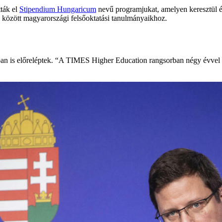
ták el
Stipendium Hungaricum
nevű programjukat, amelyen keresztül é
tók között magyarországi felsőoktatási tanulmányaikhoz.
 is előreléptek. “A TIMES Higher Education rangsorban négy évvel eze