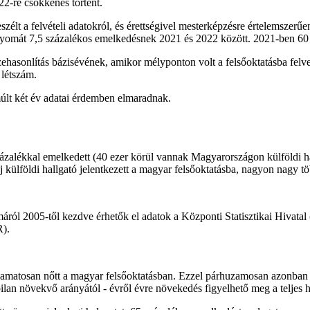
22-re csökkenés történt.
zélt a felvételi adatokról, és érettségivel mesterképzésre értelemszerűe
 nyomát 7,5 százalékos emelkedésnek 2021 és 2022 között. 2021-ben 60 
hasonlítás bázisévének, amikor mélyponton volt a felsőoktatásba felvet
 létszám.
múlt két év adatai érdemben elmaradnak.
százalékkal emelkedett (40 ezer körül vannak Magyarországon külföldi ha
 új külföldi hallgató jelentkezett a magyar felsőoktatásba, nagyon nagy
máról 2005-től kezdve érhetők el adatok a Központi Statisztikai Hivat
).
yamatosan nőtt a magyar felsőoktatásban. Ezzel párhuzamosan azonban 
bilan növekvő arányától - évről évre növekedés figyelhető meg a teljes h