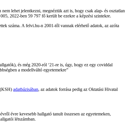
n nem lehet jelentkezni, megnéztük azt is, hogy csak alap- és osztatlan
005, 2022-ben 59 797 fő került be ezekre a képzési szintekre.
tek száma. A felvi.hu-n 2001-től vannak elérhető adatok, az azóta
llgatók), és még 2020-ról ‘21-re is, úgy, hogy ez egy coviddal
 többségben a modellváltó egyetemekre”
al (KSH)
adatbázisában
, az adatok forrása pedig az Oktatási Hivatal
évről évre kevesebb hallgató tanult összesen az egyetemeken,
allgatói létszámban.