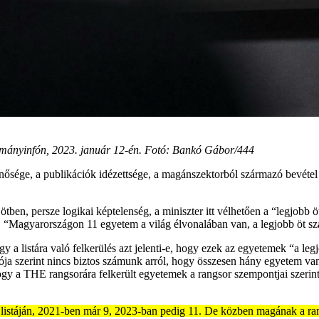
ormányinfón, 2023. január 12-én. Fotó: Bankó Gábor/444
nősége, a publikációk idézettsége, a magánszektorból származó bevétel é
tben, persze logikai képtelenség, a miniszter itt vélhetően a “legjobb ö
,
“Magyarországon 11 egyetem a világ élvonalában van, a legjobb öt s
 listára való felkerülés azt jelenti-e, hogy ezek az egyetemek “a leg
ója szerint nincs biztos számunk arról, hogy összesen hány egyetem van 
gy a THE rangsorára felkerült egyetemek a rangsor szempontjai szerint
stáján, 2021-ben már 9, 2023-ban pedig 11. De közben magának a rangso