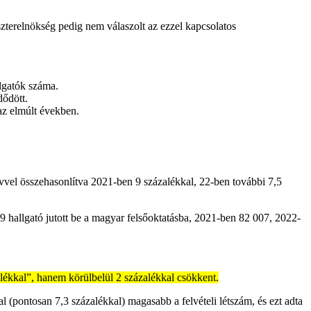
szterelnökség pedig nem válaszolt az ezzel kapcsolatos
llgatók száma.
dődött.
az elmúlt években.
vel összehasonlítva 2021-ben 9 százalékkal, 22-ben további 7,5
99 hallgató jutott be a magyar felsőoktatásba, 2021-ben 82 007, 2022-
lékkal”, hanem körülbelül 2 százalékkal csökkent.
 (pontosan 7,3 százalékkal) magasabb a felvételi létszám, és ezt adta