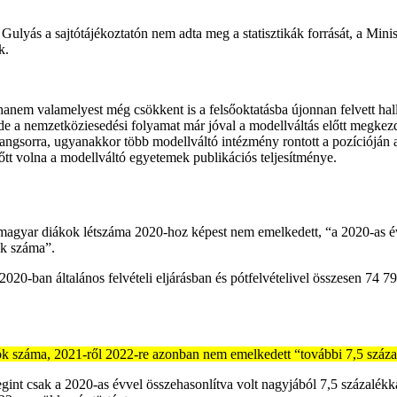
Gulyás a sajtótájékoztatón nem adta meg a statisztikák forrását, a Mini
k.
hanem valamelyest még csökkent is a felsőoktatásba újonnan felvett ha
de a nemzetköziesedési folyamat már jóval a modellváltás előtt megkez
ngsorra, ugyanakkor több modellváltó intézmény rontott a pozícióján 
tt volna a modellváltó egyetemek publikációs teljesítménye.
agyar diákok létszáma 2020-hoz képest nem emelkedett, “a 2020-as év
ók száma”.
2020-ban általános felvételi eljárásban és pótfelvételivel összesen 74 7
atók száma, 2021-ről 2022-re azonban nem emelkedett “további 7,5 száza
nt csak a 2020-as évvel összehasonlítva volt nagyjából 7,5 százalékkal