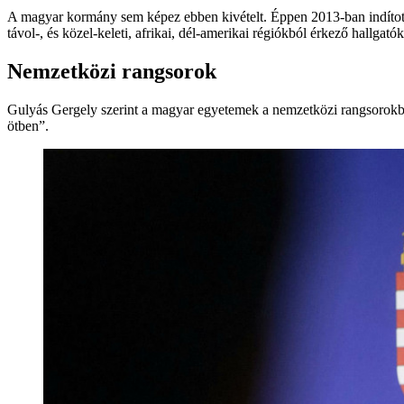
A magyar kormány sem képez ebben kivételt. Éppen 2013-ban indítot
távol-, és közel-keleti, afrikai, dél-amerikai régiókból érkező hallga
Nemzetközi rangsorok
Gulyás Gergely szerint a magyar egyetemek a nemzetközi rangsorokban
ötben”.