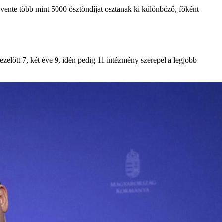
vente több mint 5000 ösztöndíjat osztanak ki különböző, főként
lőtt 7, két éve 9, idén pedig 11 intézmény szerepel a legjobb