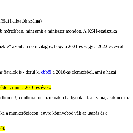
földi hallgatók száma).
bb mértékben, mint amit a miniszter mondott. A KSH-statisztika
emekre” azonban nem világos, hogy a 2021-es vagy a 2022-es évről
fiatalok is - derül ki
ebből
a 2018-as elemzésből, ami a hazai
ődött, mint a 2010-es évek.
illióról 3,5 millióra nőtt azoknak a hallgatóknak a száma, akik nem az
téke a munkerőpiacon, egyre könnyebbé vált az utazás és a
ől.