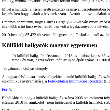
elő úgy, mintha “további” növekedés történt volna. Pedig 2021-ről 20
Mivel a miniszter a frissen érettségizettek számával összefüggésben bes
képzéseken hogy alakult a felvettek száma. Azonban itt sem találtuk
Érdemes hozzátenni, hogy Gulyás Gergely 2020-at választotta az össze
eltelt több mint húsz évben 2020-ban volt a legalacsonyabb a felvételi
2019-ben még 85 422 főt vettek fel egyetemre, főiskolára, ettől az el
Külföldi hallgatók magyar egyetemen
“A külföldi hallgatók létszáma: itt 2013-as adathoz képest 65 
terhelt év volt, 2 százalékkal nőtt az új belépők száma. 11 300
- fogalmazott Gulyás Gergely.
A magyar felsőoktatási intézményekben tanuló külföldi hallgatók szá
elektronikus nyilvántartása, a
Felsőoktatási Információs Rendszer
(FIR
Forrás
Ebből látható, hogy a külföldi hallgatók száma 2005 óta csaknem fol
egészen 2018-ig, amikortól - nem függetlenül a külföldi hallgatók sta