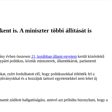
nt is. A miniszter többi állítását is
éhány évben összesen
21, korábban állami egyetem
került közérdekű
rti politikus, köztük miniszterek, államtitkárok, parlamenti
, ezért fordulhatott elő, hogy politikusokkal töltötték fel a
apítványokkal és a hozzájuk tartozó egyetemekkel nem lehet új
it zúdított hallgatóságára, amivel azt próbálta bizonyítani, hogy a