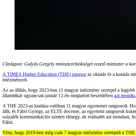
Címlapon: Gulyás Gergely miniszterelnökséget vezető miniszter a k
A TIMES Higher Education (THE) rangsor
az oktatás és a kutatás mi
intézményeit.
Az az állítás, hogy 2023-ban 11 magyar intézmény szerepel a legjobb ö
államtitkár ugyancsak január 12-én megtartott beszédében
azt mondta
A THE 2023-as kiadása valóban 11 magyar egyetemet rangsorolt. Hogy a
állít, és Fábri György, az ELTE docense, az egyetemi rangsorok kutat
százalék kommunikációs szinten elmegy, de reálisabb azt mondani, ho
Fábri.
Tény, hogy 2019-ben még csak 7 magyar intézmény szerepelt a THE li