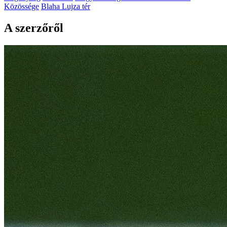
Közössége
Blaha Lujza tér
A szerzőről