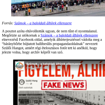
Forrás:
Számok – a baloldali álhírek ellenszere
A posztot azóta eltávolították ugyan, de nem tűnt el nyomtalanul.
Megőrizte az utókornak a
Számok – a baloldali álhírek ellenszere
elnevezésű Facebook-oldal, amelyik álhírterjesztéssel vádolta meg a
“báránybőrbe bújtatott balliberális propagandaoldalnak” nevezett
Szülői Hangot, amiért régi ételosztásos fotót tett ki anélkül, hogy
jelezte volna, hogy archív képről van szó.