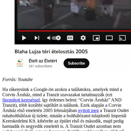
Forrás: Youtube
Ha rákeresünk a Google-ön azokra a találatokra, amelyek mind a
Corvin Áruház, mind a Tranzit szavazakat tartalmazzák (ezt
finomított kereséssel
, így érdemes beírni: “Corvin Áruház” AND
Tranzit), több korábbi sajtóhírt is találunk. Ezek alapján a Corvin
Áruház első emeletén 2005 februárjában
nyitott meg
a Tranzit Outlet
ruhabolthálózat új üzlete, miután a bolthálózatot tulajdonló Imperiál
Kereskedelmi Kft. kibérelte az épület első és második, majd pedig
harmadik és negyedik emeletét is. A Tranzit Outlet azonban nem