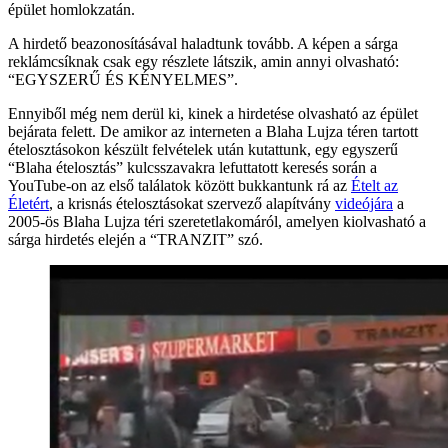
épület homlokzatán.
A hirdető beazonosításával haladtunk tovább. A képen a sárga
reklámcsíknak csak egy részlete látszik, amin annyi olvasható:
“EGYSZERŰ ÉS KÉNYELMES”.
Ennyiből még nem derül ki, kinek a hirdetése olvasható az épület
bejárata felett. De amikor az interneten a Blaha Lujza téren tartott
ételosztásokon készült felvételek után kutattunk, egy egyszerű
“Blaha ételosztás” kulcsszavakra lefuttatott keresés során a
YouTube-on az első találatok között bukkantunk rá az
Ételt az
Életért
, a krisnás ételosztásokat szervező alapítvány
videójára
a
2005-ös Blaha Lujza téri szeretetlakomáról, amelyen kiolvasható a
sárga hirdetés elején a “TRANZIT” szó.