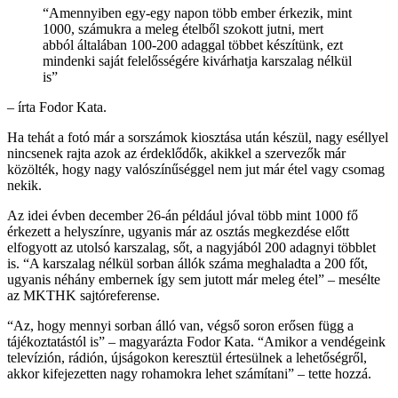
“Amennyiben egy-egy napon több ember érkezik, mint
1000, számukra a meleg ételből szokott jutni, mert
abból általában 100-200 adaggal többet készítünk, ezt
mindenki saját felelősségére kivárhatja karszalag nélkül
is”
– írta Fodor Kata.
Ha tehát a fotó már a sorszámok kiosztása után készül, nagy eséllyel
nincsenek rajta azok az érdeklődők, akikkel a szervezők már
közölték, hogy nagy valószínűséggel nem jut már étel vagy csomag
nekik.
Az idei évben december 26-án például jóval több mint 1000 fő
érkezett a helyszínre, ugyanis már az osztás megkezdése előtt
elfogyott az utolsó karszalag, sőt, a nagyjából 200 adagnyi többlet
is. “A karszalag nélkül sorban állók száma meghaladta a 200 főt,
ugyanis néhány embernek így sem jutott már meleg étel” – mesélte
az MKTHK sajtóreferense.
“Az, hogy mennyi sorban álló van, végső soron erősen függ a
tájékoztatástól is” – magyarázta Fodor Kata. “Amikor a vendégeink
televízión, rádión, újságokon keresztül értesülnek a lehetőségről,
akkor kifejezetten nagy rohamokra lehet számítani” – tette hozzá.