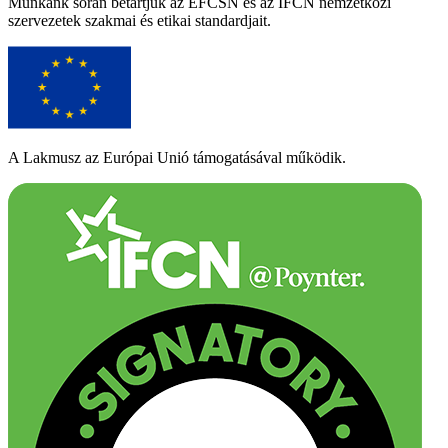
Munkánk során betartjuk az EFCSN és az IFCN nemzetközi
szervezetek szakmai és etikai standardjait.
A Lakmusz az Európai Unió támogatásával működik.