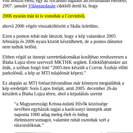
volt hosszú életű, egy az Arcanum digitális archívumában elérhető,
2007. januári
Világgazdaság
cikkből derül ki, hogy
2006 nyarán már ki is vonultak a Corvinból,
ahová 2006 végén visszaköltözött a Skála üzletlánc.
Ezen a ponton tehát már látszott, hogy a kép valamikor 2005
februárja és 2006 nyara között készülhetett, de a pontos dátumot
nem tudtuk belőni.
Ebben végül az ünnepi szeretetlakomákat korábban rendszeresen a
Blaha Lujza téren szervező MKTHK segített. Érdeklődésünkre azt
írták, a szóban forgó fotó “2005-ben készült a Corvin Áruház előtti
parkolónál, a kép az MTI tulajdonát képezi.”
Ez alapján az MTI fotóarchívumában már könnyen megtaláltuk a
kép eredetijét: Soós Lajos fotóját, amit 2005. december 26-án
készített a Blaha Lujza téren, ahol a képaláírás szerint
“a Magyarországi Krisna-tudatú Hívők közössége
nevében egyházuk tagjai a karácsonyi ünnepek alatt
naponta 1000 adag meleg ételt és hideg
élelmiszercsomagot, valamint ruhát osztottak szét a
rászorulóknak.”