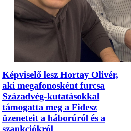
Képviselő lesz Hortay Olivér,
aki megafonosként furcsa
Századvég-kutatásokkal
támogatta meg a Fidesz
üzeneteit a háborúról és a
szankciókról