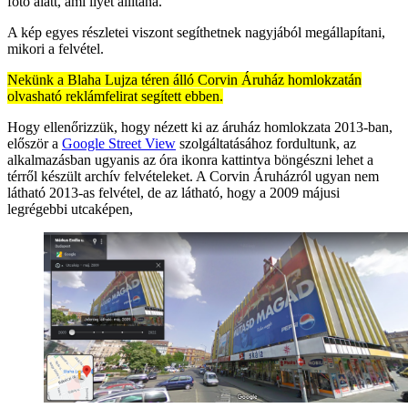
fotó alatt, ami ilyet állítana.
A kép egyes részletei viszont segíthetnek nagyjából megállapítani,
mikori a felvétel.
Nekünk a Blaha Lujza téren álló Corvin Áruház homlokzatán
olvasható reklámfelirat segített ebben.
Hogy ellenőrizzük, hogy nézett ki az áruház homlokzata 2013-ban,
először a
Google Street View
szolgáltatásához fordultunk, az
alkalmazásban ugyanis az óra ikonra kattintva böngészni lehet a
térről készült archív felvételeket. A Corvin Áruházról ugyan nem
látható 2013-as felvétel, de az látható, hogy a 2009 májusi
legrégebbi utcaképen,