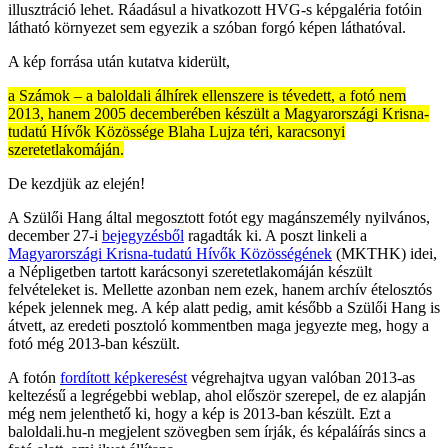
illusztráció lehet. Ráadásul a hivatkozott HVG-s képgaléria fotóin
látható környezet sem egyezik a szóban forgó képen láthatóval.
A kép forrása után kutatva kiderült,
a Számok – a baloldali álhírek ellenszere is tévedett, a fotó nem
2013, hanem 2005 decemberében készült a Magyarországi Krisna-
tudatú Hívők Közössége Blaha Lujza téri, karacsonyi
szeretetlakomáján.
De kezdjük az elején!
A Szülői Hang által megosztott fotót egy magánszemély nyilvános,
december 27-i
bejegyzésből
ragadták ki. A poszt linkeli a
Magyarországi Krisna-tudatú Hívők Közösségének
(MKTHK) idei,
a Népligetben tartott karácsonyi szeretetlakomáján készült
felvételeket is. Mellette azonban nem ezek, hanem archív ételosztós
képek jelennek meg. A kép alatt pedig, amit később a Szülői Hang is
átvett, az eredeti posztoló kommentben maga jegyezte meg, hogy a
fotó még 2013-ban készült.
A fotón
fordított képkeresést
végrehajtva ugyan valóban 2013-as
keltezésű a legrégebbi weblap, ahol először szerepel, de ez alapján
még nem jelenthető ki, hogy a kép is 2013-ban készült. Ezt a
baloldali.hu-n megjelent szövegben sem írják, és képaláírás sincs a