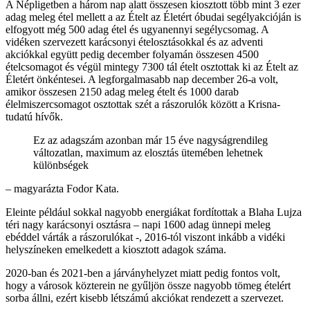
A Népligetben a három nap alatt összesen kiosztott több mint 3 ezer
adag meleg étel mellett a az Ételt az Életért óbudai segélyakcióján is
elfogyott még 500 adag étel és ugyanennyi segélycsomag. A
vidéken szervezett karácsonyi ételosztásokkal és az adventi
akciókkal együtt pedig december folyamán összesen 4500
ételcsomagot és végül mintegy 7300 tál ételt osztottak ki az Ételt az
Életért önkéntesei. A legforgalmasabb nap december 26-a volt,
amikor összesen 2150 adag meleg ételt és 1000 darab
élelmiszercsomagot osztottak szét a rászorulók között a Krisna-
tudatú hívők.
Ez az adagszám azonban már 15 éve nagyságrendileg
változatlan, maximum az elosztás ütemében lehetnek
különbségek
– magyarázta Fodor Kata.
Eleinte például sokkal nagyobb energiákat fordítottak a Blaha Lujza
téri nagy karácsonyi osztásra – napi 1600 adag ünnepi meleg
ebéddel várták a rászorulókat -, 2016-tól viszont inkább a vidéki
helyszíneken emelkedett a kiosztott adagok száma.
2020-ban és 2021-ben a járványhelyzet miatt pedig fontos volt,
hogy a városok közterein ne gyűljön össze nagyobb tömeg ételért
sorba állni, ezért kisebb létszámú akciókat rendezett a szervezet.