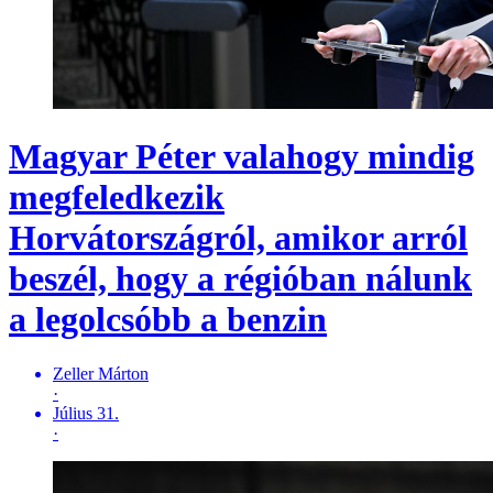
Magyar Péter valahogy mindig
megfeledkezik
Horvátországról, amikor arról
beszél, hogy a régióban nálunk
a legolcsóbb a benzin
Zeller Márton
·
Július 31.
·