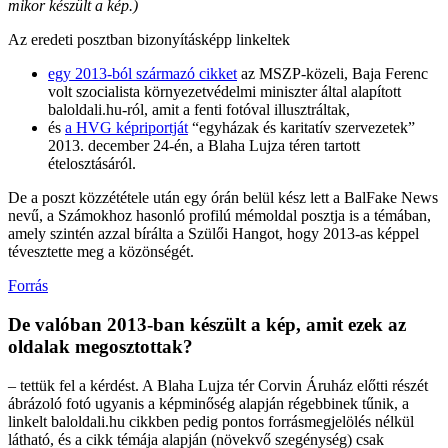
mikor készült a kép.)
Az eredeti posztban bizonyításképp linkeltek
egy 2013-ból származó cikket
az MSZP-közeli, Baja Ferenc
volt szocialista környezetvédelmi miniszter által alapított
baloldali.hu-ról, amit a fenti fotóval illusztráltak,
és
a HVG képriportját
“egyházak és karitatív szervezetek”
2013. december 24-én, a Blaha Lujza téren tartott
ételosztásáról.
De a poszt közzététele után egy órán belül kész lett a BalFake News
nevű, a Számokhoz hasonló profilú mémoldal posztja is a témában,
amely szintén azzal bírálta a Szülői Hangot, hogy 2013-as képpel
tévesztette meg a közönségét.
Forrás
De valóban 2013-ban készült a kép, amit ezek az
oldalak megosztottak?
– tettük fel a kérdést. A Blaha Lujza tér Corvin Áruház előtti részét
ábrázoló fotó ugyanis a képminőség alapján régebbinek tűnik, a
linkelt baloldali.hu cikkben pedig pontos forrásmegjelölés nélkül
látható, és a cikk témája alapján (növekvő szegénység) csak