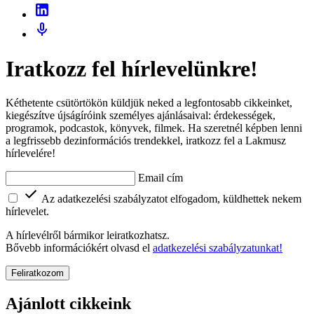
Iratkozz fel hírlevelünkre!
Kéthetente csütörtökön küldjük neked a legfontosabb cikkeinket,
kiegészítve újságíróink személyes ajánlásaival: érdekességek,
programok, podcastok, könyvek, filmek. Ha szeretnél képben lenni
a legfrissebb dezinformációs trendekkel, iratkozz fel a Lakmusz
hírlevelére!
Email cím
Az adatkezelési szabályzatot elfogadom, küldhettek nekem
hírlevelet.
A hírlevélről bármikor leiratkozhatsz.
Bővebb információkért olvasd el
adatkezelési szabályzatunkat!
Feliratkozom
Ajánlott cikkeink