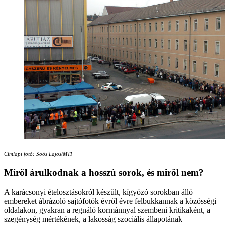
Címlapi fotó: Soós Lajos/MTI
Miről árulkodnak a hosszú sorok, és miről nem?
A karácsonyi ételosztásokról készült, kígyózó sorokban álló
embereket ábrázoló sajtófotók évről évre felbukkannak a közösségi
oldalakon, gyakran a regnáló kormánnyal szembeni kritikaként, a
szegénység mértékének, a lakosság szociális állapotának