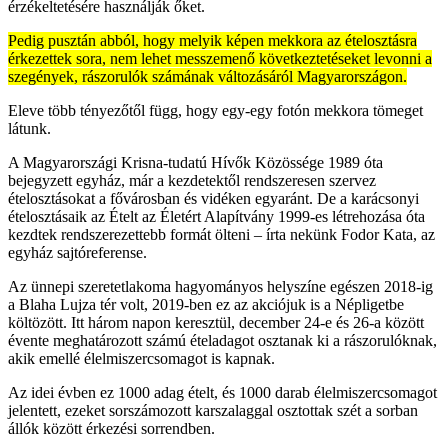
érzékeltetésére használják őket.
Pedig pusztán abból, hogy melyik képen mekkora az ételosztásra
érkezettek sora, nem lehet messzemenő következtetéseket levonni a
szegények, rászorulók számának változásáról Magyarországon.
Eleve több tényezőtől függ, hogy egy-egy fotón mekkora tömeget
látunk.
A Magyarországi Krisna-tudatú Hívők Közössége 1989 óta
bejegyzett egyház, már a kezdetektől rendszeresen szervez
ételosztásokat a fővárosban és vidéken egyaránt. De a karácsonyi
ételosztásaik az Ételt az Életért Alapítvány 1999-es létrehozása óta
kezdtek rendszerezettebb formát ölteni – írta nekünk Fodor Kata, az
egyház sajtóreferense.
Az ünnepi szeretetlakoma hagyományos helyszíne egészen 2018-ig
a Blaha Lujza tér volt, 2019-ben ez az akciójuk is a Népligetbe
költözött. Itt három napon keresztül, december 24-e és 26-a között
évente meghatározott számú ételadagot osztanak ki a rászorulóknak,
akik emellé élelmiszercsomagot is kapnak.
Az idei évben ez 1000 adag ételt, és 1000 darab élelmiszercsomagot
jelentett, ezeket sorszámozott karszalaggal osztottak szét a sorban
állók között érkezési sorrendben.