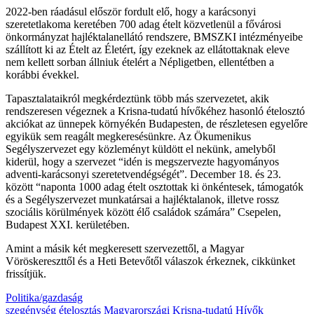
2022-ben ráadásul először fordult elő, hogy a karácsonyi
szeretetlakoma keretében 700 adag ételt közvetlenül a fővárosi
önkormányzat hajléktalanellátó rendszere, BMSZKI intézményeibe
szállított ki az Ételt az Életért, így ezeknek az ellátottaknak eleve
nem kellett sorban állniuk ételért a Népligetben, ellentétben a
korábbi évekkel.
Tapasztalataikról megkérdeztünk több más szervezetet, akik
rendszeresen végeznek a Krisna-tudatú hívőkéhez hasonló ételosztó
akciókat az ünnepek környékén Budapesten, de részletesen egyelőre
egyikük sem reagált megkeresésünkre. Az Ökumenikus
Segélyszervezet egy közleményt küldött el nekünk, amelyből
kiderül, hogy a szervezet “idén is megszervezte hagyományos
adventi-karácsonyi szeretetvendégségét”. December 18. és 23.
között “naponta 1000 adag ételt osztottak ki önkéntesek, támogatók
és a Segélyszervezet munkatársai a hajléktalanok, illetve rossz
szociális körülmények között élő családok számára” Csepelen,
Budapest XXI. kerületében.
Amint a másik két megkeresett szervezettől, a Magyar
Vöröskereszttől és a Heti Betevőtől válaszok érkeznek, cikkünket
frissítjük.
Politika/gazdaság
szegénység
ételosztás
Magyarországi Krisna-tudatú Hívők