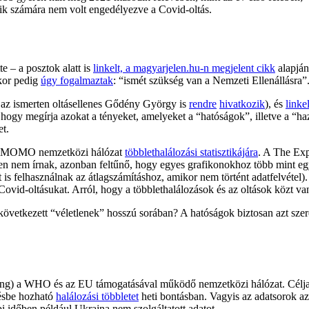
 akik számára nem volt engedélyezve a Covid-oltás.
e – a posztok alatt is
linkelt, a magyarjelen.hu-n megjelent cikk
alapján
akor pedig
úgy fogalmaztak
: “ismét szükség van a Nemzeti Ellenállásra”
 az ismerten oltásellenes Gődény György is
rendre
hivatkozik
), és
linke
, hogy megírja azokat a tényeket, amelyeket a “hatóságok”, illetve a “ha
t.
uroMOMO nemzetközi hálózat
többlethalálozási statisztikájára
. A The Exp
esen nem írnak, azonban feltűnő, hogy egyes grafikonokhoz több mint 
 is felhasználnak az átlagszámításhoz, amikor nem történt adatfelvétel)
 Covid-oltásukat. Arról, hogy a többlethalálozások és az oltások közt 
bekövetkezett “véletlenek” hosszú sorában? A hatóságok biztosan azt sz
) a WHO és az EU támogatásával működő nemzetközi hálózat. Célja, h
gésbe hozható
halálozási többletet
heti bontásban. Vagyis az adatsorok az
bi időben például Ukrajna nem szolgáltatott adatot.