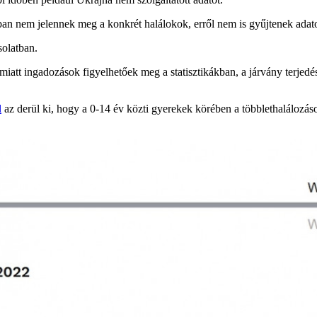
áiban nem jelennek meg a konkrét halálokok, erről nem is gyűjtenek adato
solatban.
att ingadozások figyelhetőek meg a statisztikákban, a járvány terjedés
l
az derül ki, hogy a 0-14 év közti gyerekek körében a többlethalálozá