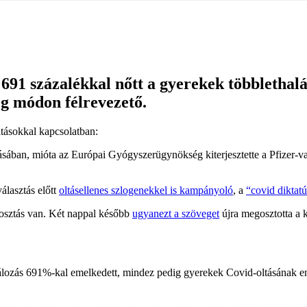
 691 százalékkal nőtt a gyerekek többletha
eg módon félrevezető.
ltásokkal kapcsolatban:
ában, mióta az Európai Gyógyszerügynökség kiterjesztette a Pfizer-va
álasztás előtt
oltásellenes szlogenekkel is kampányoló
, a
“covid diktatú
gosztás van. Két nappal később
ugyanezt a szöveget
újra megosztotta a ké
lozás 691%-kal emelkedett, mindez pedig gyerekek Covid-oltásának enged