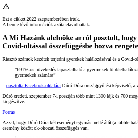
Ezt a cikket 2022 szeptemberében írtuk.
A benne lévő információk azóta elavulhattak.
A Mi Hazánk alelnöke arról posztolt, hogy
Covid-oltással összefüggésbe hozva renget
Riasztó számok kezdtek terjedni gyerekek halálozásával és a Covid-o
“691%-os növekedés tapasztalható a gyermekek többlethalálozás
gyermekek számára”
–
posztolta Facebook-oldalára
Dúró Dóra országgyűlési képviselő, a v
Dúró eredeti, szeptember 7-i posztján több mint 1300 lájk és 700 me
kiegészítve.
Forrás
Azzal, hogy Dúró Dóra két eseményt egymás mellé állít (a többlethalá
esemény között ok-okozati összefüggés van.