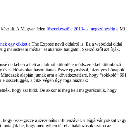
 készült. A Magyar Jelen
főszerkesztője 2013-as megszűnéséig
a Mi
.
lnek egy cikket
a The Exposé nevű oldalról is. Ez a weboldal oldal
zug mainstream média” el akarnak hallgatni. Szerzőikről azt írják,
osé cikkében a heti adatokból különféle módszerekkel különböző
egy éves idősávokat hasonlítanak össze egymással, bizonyos hónapok
. Mindezek alapján jutnak arra a következtetésre, hogy “sokkoló” 691
van-e összefüggés, a cikk végén úgy fogalmaznak:
eretnék, hogy azt hidd. De akkor is meg kell magyarázniuk, hogy
ogy összegezze a szezonális influenzával, világjárványokkal vagy
t mutatják be, hogy mennyiben tér el a halálozások száma az