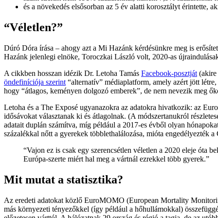
és a növekedés elsősorban az 5 év alatti korosztályt érintette,
“Véletlen?”
Dúró Dóra írása – ahogy azt a Mi Hazánk kérdésünkre meg is erősített
Hazánk jelenlegi elnöke, Toroczkai László volt, 2020-as újraindulás
A cikkben hosszan idézik Dr. Letoha Tamás
Facebook-posztját
(akire
öndefiníciója szerint
“alternatív” médiaplatform, amely azért jött létre
hogy “átlagos, keményen dolgozó emberek”, de nem nevezik meg őke
Letoha és a The Exposé ugyanazokra az adatokra hivatkozik: az E
idősávokat választanak ki és átlagolnak. (A módszertanukról részlet
adatait duplán számítva, míg például a 2017-es évből olyan hónapokat
százalékkal nőtt a gyerekek többlethalálozása, mióta engedélyezték a
“Vajon ez is csak egy szerencsétlen véletlen a 2020 eleje óta 
Európa-szerte miért hal meg a vártnál ezrekkel több gyerek.”
Mit mutat a statisztika?
Az eredeti adatokat közlő EuroMOMO (European Mortality Monitoring
más környezeti tényezőkkel (így például a hőhullámokkal) összefüg
előzetesen várttól. A hálózatnak 29 ország és régió a tagja, de az utób