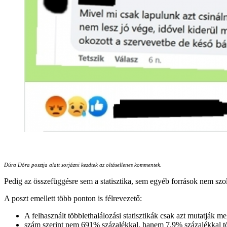
Dúra Dóra posztja alatt sorjázni kezdtek az oltásellenes kommentek.
Pedig az összefüggésre sem a statisztika, sem egyéb források nem szo
A poszt emellett több ponton is félrevezető:
A felhasznált többlethalálozási statisztikák csak azt mutatják 
szám szerint nem 691% százalékkal, hanem 7,9% százalékkal tö