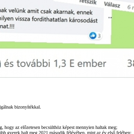
lgálnak bizonyítékkal.
meg, hogy az előzetesen becsülthöz képest mennyien haltak meg;
bb gyerek halt meg 2021 második félévében, mint az év első felében;