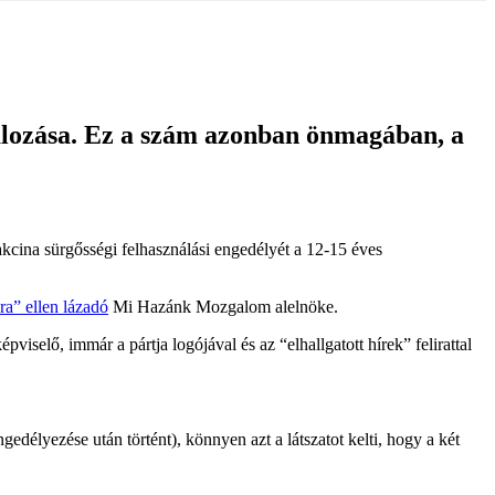
lálozása. Ez a szám azonban önmagában, a
kcina sürgősségi felhasználási engedélyét a 12-15 éves
ra” ellen lázadó
Mi Hazánk Mozgalom alelnöke.
pviselő, immár a pártja logójával és az “elhallgatott hírek” felirattal
élyezése után történt), könnyen azt a látszatot kelti, hogy a két