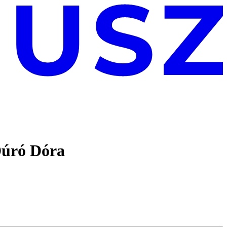
 Dúró Dóra