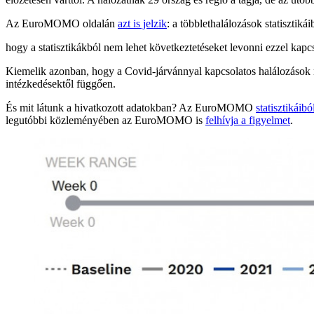
Az EuroMOMO oldalán
azt is jelzik
: a többlethalálozások statisztik
hogy a statisztikákból nem lehet következtetéseket levonni ezzel kapc
Kiemelik azonban, hogy a Covid-járvánnyal kapcsolatos halálozások mi
intézkedésektől függően.
És mit látunk a hivatkozott adatokban? Az EuroMOMO
statisztikáibó
legutóbbi közleményében az EuroMOMO is
felhívja a figyelmet
.