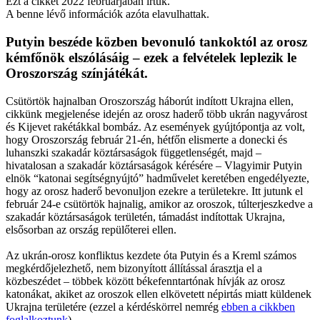
Ezt a cikket 2022 februárjában írtuk.
A benne lévő információk azóta elavulhattak.
Putyin beszéde közben bevonuló tankoktól az orosz
kémfőnök elszólásáig – ezek a felvételek leplezik le
Oroszország színjátékát.
Csütörtök hajnalban Oroszország háborút indított Ukrajna ellen,
cikkünk megjelenése idején az orosz haderő több ukrán nagyvárost
és Kijevet rakétákkal bombáz. Az események gyújtópontja az volt,
hogy Oroszország február 21-én, hétfőn elismerte a donecki és
luhanszki szakadár köztársaságok függetlenségét, majd –
hivatalosan a szakadár köztársaságok kérésére – Vlagyimir Putyin
elnök “katonai segítségnyújtó” hadművelet keretében engedélyezte,
hogy az orosz haderő bevonuljon ezekre a területekre. Itt jutunk el
február 24-e csütörtök hajnalig, amikor az oroszok, túlterjeszkedve a
szakadár köztársaságok területén, támadást indítottak Ukrajna,
elsősorban az ország repülőterei ellen.
Az ukrán-orosz konfliktus kezdete óta Putyin és a Kreml számos
megkérdőjelezhető, nem bizonyított állítással árasztja el a
közbeszédet – többek között békefenntartónak hívják az orosz
katonákat, akiket az oroszok ellen elkövetett népirtás miatt küldenek
Ukrajna területére (ezzel a kérdéskörrel nemrég
ebben a cikkben
foglalkoztunk
).