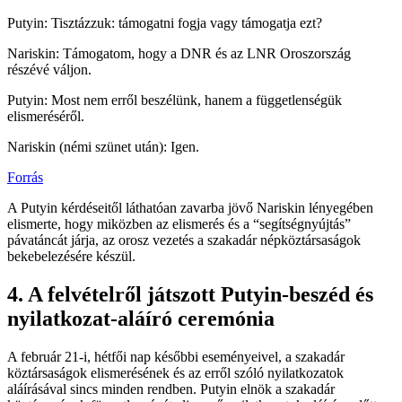
Putyin: Tisztázzuk: támogatni fogja vagy támogatja ezt?
Nariskin: Támogatom, hogy a DNR és az LNR Oroszország
részévé váljon.
Putyin: Most nem erről beszélünk, hanem a függetlenségük
elismeréséről.
Nariskin (némi szünet után): Igen.
Forrás
A Putyin kérdéseitől láthatóan zavarba jövő Nariskin lényegében
elismerte, hogy miközben az elismerés és a “segítségnyújtás”
pávatáncát járja, az orosz vezetés a szakadár népköztársaságok
bekebelezésére készül.
4. A felvételről játszott Putyin-beszéd és
nyilatkozat-aláíró ceremónia
A február 21-i, hétfői nap későbbi eseményeivel, a szakadár
köztársaságok elismerésének és az erről szóló nyilatkozatok
aláírásával sincs minden rendben. Putyin elnök a szakadár