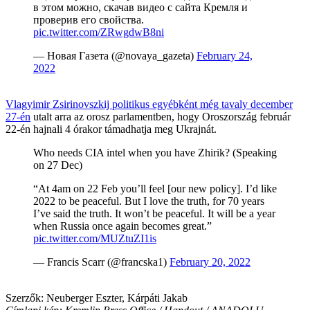
в этом можно, скачав видео с сайта Кремля и
проверив его свойства.
pic.twitter.com/ZRwgdwB8ni
— Новая Газета (@novaya_gazeta)
February 24,
2022
Vlagyimir Zsirinovszkij politikus egyébként még tavaly december
27-én
utalt arra az orosz parlamentben, hogy Oroszország február
22-én hajnali 4 órakor támadhatja meg Ukrajnát.
Who needs CIA intel when you have Zhirik? (Speaking
on 27 Dec)
“At 4am on 22 Feb you’ll feel [our new policy]. I’d like
2022 to be peaceful. But I love the truth, for 70 years
I’ve said the truth. It won’t be peaceful. It will be a year
when Russia once again becomes great.”
pic.twitter.com/MUZtuZI1is
— Francis Scarr (@francska1)
February 20, 2022
Szerzők: Neuberger Eszter, Kárpáti Jakab