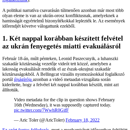
A politikai narratíva csavarásán túlmenően azonban már most több
olyan eleme is van az ukrán-orosz konfliktusnak, amelyeknek a
hamisságát egyértelmű bizonyítékokkal leplezték le. Az események
időrendjét követve válogattunk ezekből.
1. Két nappal korábban készített felvétel
az ukrán fenyegetés miatti evakuálásról
Február 18-án, múlt pénteken, Leonid Paszecsnyik, a luhanszki
szakadár köztársaság vezetője videót tett közzé, amelyben a
lakosság evakuálását rendelik el az észak-ukrajnai szakadár
köztársaságokból. A Bellingcat vizuális nyomozásokkal foglalkozó
portál
újságírója
azonban a videó metaadat-vizsgálata során
kiderítette, hogy a felvétel két nappal korábban készült, mint azt
állították.
Video metadata for the clip in question shows February
16th (Wednesday), it was supposedly captured today.
pic.twitter.com/7WwhR0GifF
— Aric Toler (@AricToler)
February 18, 2022
Ez azért fontos felfedezés
, mert a meghamisított időpontban feltöltött