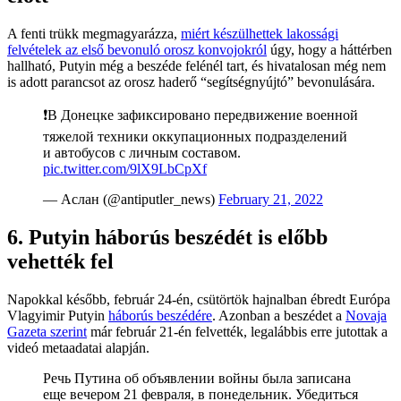
A fenti trükk megmagyarázza,
miért készülhettek lakossági
felvételek az első bevonuló orosz konvojokról
úgy, hogy a háttérben
hallható, Putyin még a beszéde felénél tart, és hivatalosan még nem
is adott parancsot az orosz haderő “segítségnyújtó” bevonulására.
❗️В Донецке зафиксировано передвижение военной
тяжелой техники оккупационных подразделений
и автобусов с личным составом.
pic.twitter.com/9lX9LbCpXf
— Аслан (@antiputler_news)
February 21, 2022
6. Putyin háborús beszédét is előbb
vehették fel
Napokkal később, február 24-én, csütörtök hajnalban ébredt Európa
Vlagyimir Putyin
háborús beszédére
. Azonban a beszédet a
Novaja
Gazeta szerint
már február 21-én felvették, legalábbis erre jutottak a
videó metaadatai alapján.
Речь Путина об объявлении войны была записана
еще вечером 21 февраля, в понедельник. Убедиться