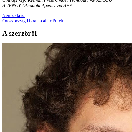
Címlapi kép: Kremlin Press Office / Handout / ANADOLU
AGENCY / Anadolu Agency via AFP
Nemzetközi
Oroszország
Ukrajna
álhír
Putyin
A szerzőről