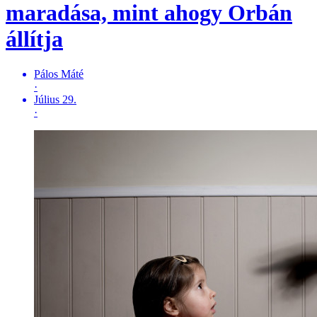
maradása, mint ahogy Orbán
állítja
Pálos Máté
·
Július 29.
·