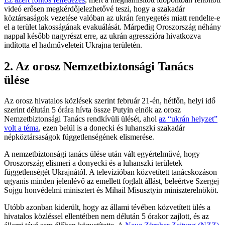
videó erősen megkérdőjelezhetővé teszi, hogy a szakadár
köztársaságok vezetése valóban az ukrán fenyegetés miatt rendelte-e
el a terület lakosságának evakuálását. Márpedig Oroszország néhány
nappal később nagyrészt erre, az ukrán agresszióra hivatkozva
indította el hadműveleteit Ukrajna területén.
2. Az orosz Nemzetbiztonsági Tanács
ülése
Az orosz hivatalos közlések szerint február 21-én, hétfőn, helyi idő
szerint délután 5 órára hívta össze Putyin elnök az orosz
Nemzetbiztonsági Tanács rendkívüli ülését, ahol
az “ukrán helyzet”
volt a téma
, ezen belül is a donecki és luhanszki szakadár
népköztársaságok függetlenségének elismerése.
A nemzetbiztonsági tanács ülése után vált egyértelművé, hogy
Oroszország elismeri a donyecki és a luhanszki területek
függetlenségét Ukrajnától. A televízióban közvetített tanácskozáson
ugyanis minden jelenlévő az emellett foglalt állást, beleértve Szergej
Sojgu honvédelmi minisztert és Mihail Misusztyin miniszterelnököt.
Utóbb azonban kiderült, hogy az állami tévében közvetített ülés a
hivatalos közléssel ellentétben nem délután 5 órakor zajlott, és az