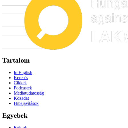
Tartalom
In English
Keresés
Cikkek
Podcastek
Mediatudatosság
Közadat
Hibajavítások
Egyebek
Rólunk