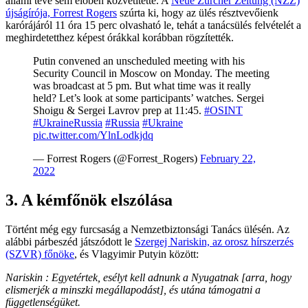
állami tévé sem élőben közvetítette. A
Neue Zürcher Zeitung (NZZ)
újságírója, Forrest Rogers
szúrta ki, hogy az ülés résztvevőienk
karórájáról 11 óra 15 perc olvasható le, tehát a tanácsülés felvételét a
meghirdetetthez képest órákkal korábban rögzítették.
Putin convened an unscheduled meeting with his
Security Council in Moscow on Monday. The meeting
was broadcast at 5 pm. But what time was it really
held? Let’s look at some participants’ watches. Sergei
Shoigu & Sergei Lavrov prep at 11:45.
#OSINT
#UkraineRussia
#Russia
#Ukraine
pic.twitter.com/YlnLodkjdq
— Forrest Rogers (@Forrest_Rogers)
February 22,
2022
3. A kémfőnök elszólása
Történt még egy furcsaság a Nemzetbiztonsági Tanács ülésén. Az
alábbi párbeszéd játszódott le
Szergej Nariskin, az orosz hírszerzés
(SZVR) főnöke
, és Vlagyimir Putyin között:
Nariskin : Egyetértek, esélyt kell adnunk a Nyugatnak [arra, hogy
elismerjék a minszki megállapodást], és utána támogatni a
függetlenségüket.