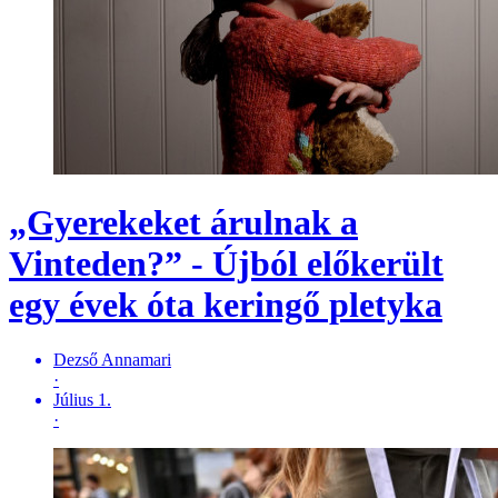
„Gyerekeket árulnak a
Vinteden?” - Újból előkerült
egy évek óta keringő pletyka
Dezső Annamari
·
Július 1.
·