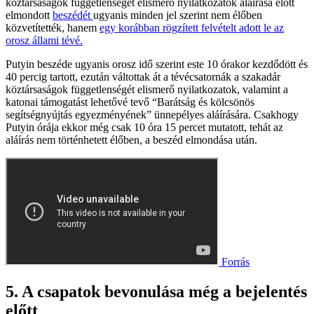
köztársaságok függetlenségét elismerő nyilatkozatok aláírása előtt
elmondott
beszédét
ugyanis minden jel szerint nem élőben
közvetítették, hanem
egy korábban rögzített felvételt adott le az
orosz állami tévé.
Putyin beszéde ugyanis orosz idő szerint este 10 órakor kezdődött és
40 percig tartott, ezután váltottak át a tévécsatornák a szakadár
köztársaságok függetlenségét elismerő nyilatkozatok, valamint a
katonai támogatást lehetővé tevő “Barátság és kölcsönös
segítségnyújtás egyezményének” ünnepélyes aláírására. Csakhogy
Putyin órája ekkor még csak 10 óra 15 percet mutatott, tehát az
aláírás nem történhetett élőben, a beszéd elmondása után.
Forrás
5. A csapatok bevonulása még a bejelentés
előtt