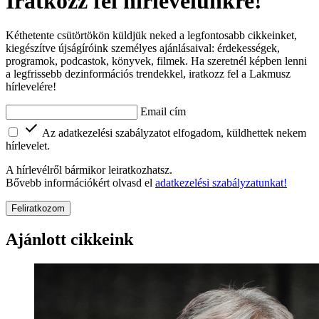
Iratkozz fel hírlevelünkre!
Kéthetente csütörtökön küldjük neked a legfontosabb cikkeinket,
kiegészítve újságíróink személyes ajánlásaival: érdekességek,
programok, podcastok, könyvek, filmek. Ha szeretnél képben lenni
a legfrissebb dezinformációs trendekkel, iratkozz fel a Lakmusz
hírlevelére!
Email cím
Az adatkezelési szabályzatot elfogadom, küldhettek nekem
hírlevelet.
A hírlevélről bármikor leiratkozhatsz.
Bővebb információkért olvasd el
adatkezelési szabályzatunkat!
Feliratkozom
Ajánlott cikkeink