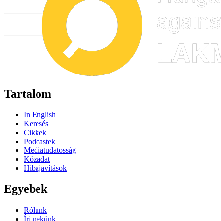
Tartalom
In English
Keresés
Cikkek
Podcastek
Mediatudatosság
Közadat
Hibajavítások
Egyebek
Rólunk
Írj nekünk