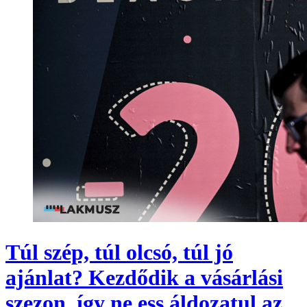
Túl szép, túl olcsó, túl jó
ajánlat? Kezdődik a vásárlási
szezon, így ne ess áldozatul az