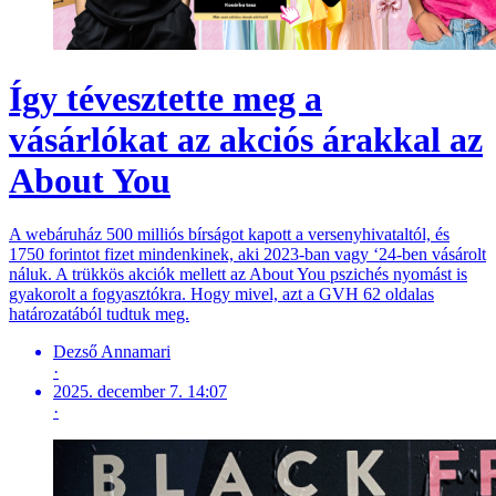
Így tévesztette meg a
vásárlókat az akciós árakkal az
About You
A webáruház 500 milliós bírságot kapott a versenyhivataltól, és
1750 forintot fizet mindenkinek, aki 2023-ban vagy ‘24-ben vásárolt
náluk. A trükkös akciók mellett az About You pszichés nyomást is
gyakorolt a fogyasztókra. Hogy mivel, azt a GVH 62 oldalas
határozatából tudtuk meg.
Dezső Annamari
·
2025. december 7. 14:07
·