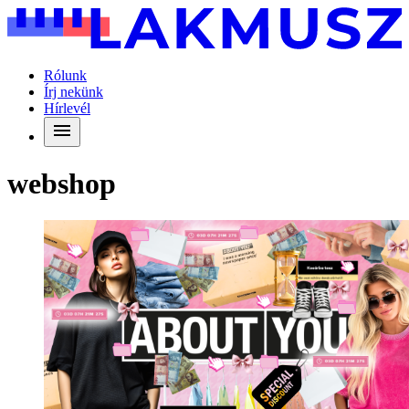
Rólunk
Írj nekünk
Hírlevél
webshop