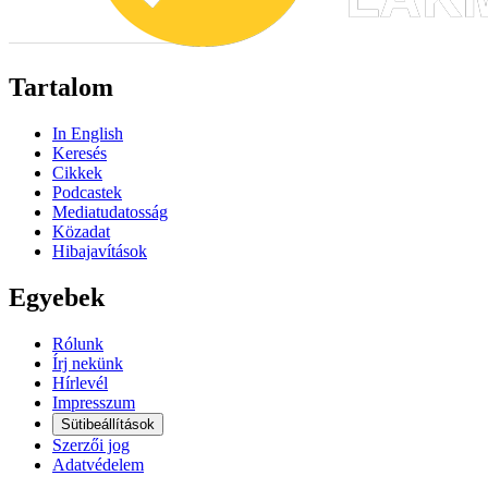
Tartalom
In English
Keresés
Cikkek
Podcastek
Mediatudatosság
Közadat
Hibajavítások
Egyebek
Rólunk
Írj nekünk
Hírlevél
Impresszum
Sütibeállítások
Szerzői jog
Adatvédelem