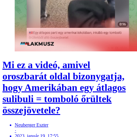
Mi ez a videó, amivel
oroszbarát oldal bizonygatja,
hogy Amerikában egy átlagos
sulibuli = tomboló őrültek
összejövetele?
Neuberger Eszter
·
2023. január 19. 17:55