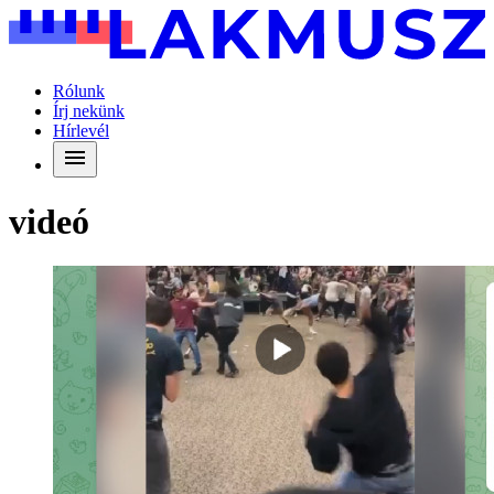
Rólunk
Írj nekünk
Hírlevél
videó